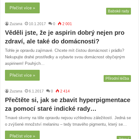
Přečíst více »
Babské rady
Zuzana
10.1.2017
0
2 001
Věděli jste, že je aspirin dobrý nejen pro
zdraví, ale také do domácnosti?
Tohle je opravdu zajímavé. Chcete mít čistou domácnost i prádlo?
Nekupujte drahé prostředky a vybavte svou domácnost obyčejným
aspirinem! Pouhých…
Přečíst více »
Přírodní léčba
Zuzana
6.1.2017
0
2 414
Přečtěte si, jak se zbavit hyperpigmentace
za pomocí staré indické rady…
Tmavé skvrny na těle opravdu nejsou vzhlednou záležitostí. Jedná se
o zvýšené množství melaninu – tedy tmavého pigmentu, který se…
Přečíst více »