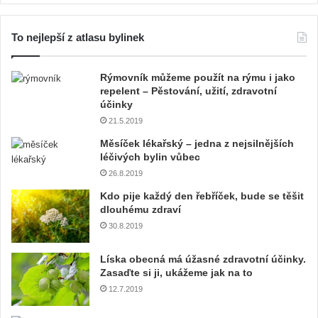
To nejlepší z atlasu bylinek
Rýmovník můžeme použít na rýmu i jako
repelent – Pěstování, užití, zdravotní
účinky
21.5.2019
Měsíček lékařský – jedna z nejsilnějších
léčivých bylin vůbec
26.8.2019
Kdo pije každý den řebříček, bude se těšit
dlouhému zdraví
30.8.2019
Líska obecná má úžasné zdravotní účinky.
Zasaďte si ji, ukážeme jak na to
12.7.2019