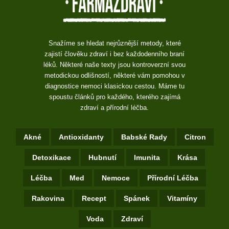
Snažíme se hledat nejrůznější metody, které
zajistí člověku zdraví i bez každodenního braní
léků. Některé naše texty jsou kontroverzní svou
metodickou odlišností, některé vám pomohou v
diagnostice nemoci klasickou cestou. Máme tu
spoustu článků pro každého, kterého zajímá
zdraví a přírodní léčba.
Akné
Antioxidanty
Babské Rady
Citron
Detoxikace
Hubnutí
Imunita
Krása
Léčba
Med
Nemoce
Přírodní Léčba
Rakovina
Recept
Spánek
Vitamíny
Voda
Zdraví