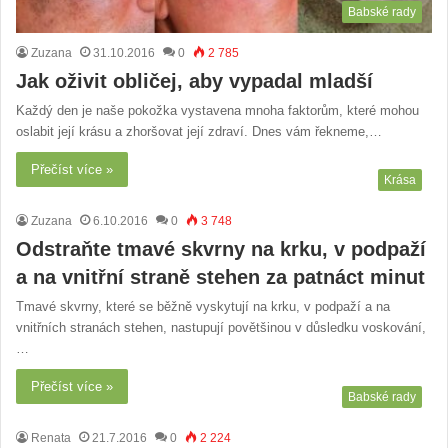
Babské rady
Zuzana
31.10.2016
0
2 785
Jak oživit obličej, aby vypadal mladší
Každý den je naše pokožka vystavena mnoha faktorům, které mohou
oslabit její krásu a zhoršovat její zdraví. Dnes vám řekneme,…
Přečíst více »
Krása
Zuzana
6.10.2016
0
3 748
Odstraňte tmavé skvrny na krku, v podpaží
a na vnitřní straně stehen za patnáct minut
Tmavé skvrny, které se běžně vyskytují na krku, v podpaží a na
vnitřních stranách stehen, nastupují povětšinou v důsledku voskování,
…
Přečíst více »
Babské rady
Renata
21.7.2016
0
2 224