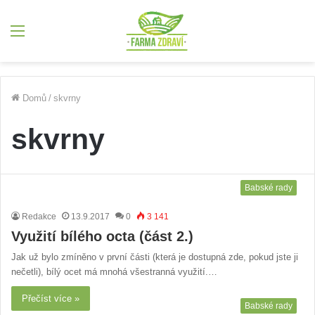
Menu
Domů
/
skvrny
skvrny
Babské rady
Redakce
13.9.2017
0
3 141
Využití bílého octa (část 2.)
Jak už bylo zmíněno v první části (která je dostupná zde, pokud jste ji
nečetli), bílý ocet má mnohá všestranná využití.…
Přečíst více »
Babské rady