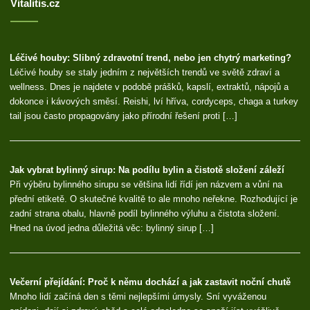
Vitalitis.cz
Léčivé houby: Slibný zdravotní trend, nebo jen chytrý marketing?
Léčivé houby se staly jedním z největších trendů ve světě zdraví a
wellness. Dnes je najdete v podobě prášků, kapslí, extraktů, nápojů a
dokonce i kávových směsí. Reishi, lví hříva, cordyceps, chaga a turkey
tail jsou často propagovány jako přírodní řešení proti […]
Jak vybrat bylinný sirup: Na podílu bylin a čistotě složení záleží
Při výběru bylinného sirupu se většina lidí řídí jen názvem a vůní na
přední etiketě. O skutečné kvalitě to ale mnoho neřekne. Rozhodující je
zadní strana obalu, hlavně podíl bylinného výluhu a čistota složení.
Hned na úvod jedna důležitá věc: bylinný sirup […]
Večerní přejídání: Proč k němu dochází a jak zastavit noční chutě
Mnoho lidí začíná den s těmi nejlepšími úmysly. Sní vyváženou