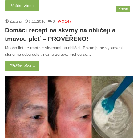
Přečíst více »
Krása
Zuzana
6.11.2016
0
3 147
Domácí recept na skvrny na obličeji a
tmavou pleť – PROVĚŘENO!
Mnoho lidí se trápí se skvrnami na obličeji. Pokud jsme vystaveni
slunci na dobu delší, než je zdrávo, mohou se…
Přečíst více »