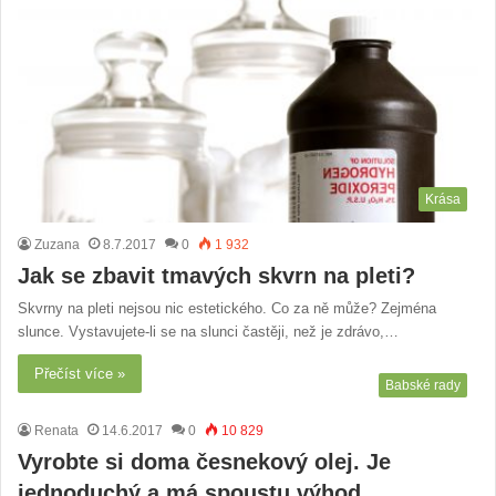
Krása
Zuzana
8.7.2017
0
1 932
Jak se zbavit tmavých skvrn na pleti?
Skvrny na pleti nejsou nic estetického. Co za ně může? Zejména
slunce. Vystavujete-li se na slunci častěji, než je zdrávo,…
Přečíst více »
Babské rady
Renata
14.6.2017
0
10 829
Vyrobte si doma česnekový olej. Je
jednoduchý a má spoustu výhod