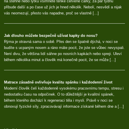
na stehně nebo lýtku všimnete tenké červené čárky, za pár týdnů
přibude další a po čase už jich je hned několik. Nebolí, nesvědí a nijak
vás neomezují, přesto vás napadne, proč se vlastně […]
Jak dlouho můžete bezpečně užívat kapky do nosu?
Rýma je otravná sama o sobě. Přes den se špatně dýchá, v noci se
budíte s ucpaným nosem a ráno máte pocit, že jste se vůbec nevyspali.
Není divu, že většina lidí sáhne po nosních kapkách nebo spreji. Uleví
během několika minut a člověk má konečně pocit, že se může […]
Matrace zásadně ovlivňuje kvalitu spánku i každodenní život
Moderní člověk čelí každodenně vysokému pracovnímu tempu, stresu i
nedostatku času na odpočinek. O to důležitější je kvalitní spánek,
během kterého dochází k regeneraci těla i mysli. Právě v noci se
obnovují fyzické síly, zpracovávají informace získané během dne a […]