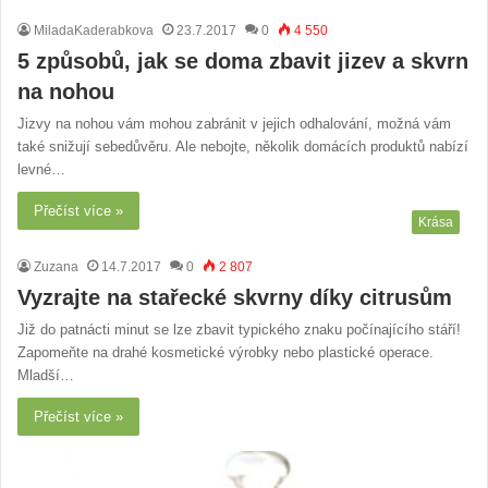
MiladaKaderabkova
23.7.2017
0
4 550
5 způsobů, jak se doma zbavit jizev a skvrn
na nohou
Jizvy na nohou vám mohou zabránit v jejich odhalování, možná vám
také snižují sebedůvěru. Ale nebojte, několik domácích produktů nabízí
levné…
Přečíst více »
Krása
Zuzana
14.7.2017
0
2 807
Vyzrajte na stařecké skvrny díky citrusům
Již do patnácti minut se lze zbavit typického znaku počínajícího stáří!
Zapomeňte na drahé kosmetické výrobky nebo plastické operace.
Mladší…
Přečíst více »