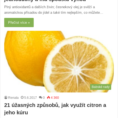
Plný antioxidantů a dalších živin; česnekový olej je svěží a
aromatickou přísadou do jídel a také tím nejlepším, co můžete…
Přečíst více »
Babské rady
Renata
5.6.2017
0
4 360
21 úžasných způsobů, jak využít citron a
jeho kúru