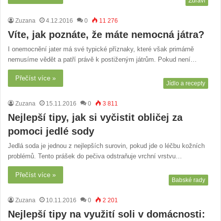
Zdraví
Zuzana
4.12.2016
0
11 276
Víte, jak poznáte, že máte nemocná játra?
I onemocnění jater má své typické příznaky, které však primárně
nemusíme vědět a patří právě k postiženým játrům. Pokud není…
Přečíst více »
Jídlo a recepty
Zuzana
15.11.2016
0
3 811
Nejlepší tipy, jak si vyčistit obličej za
pomoci jedlé sody
Jedlá soda je jednou z nejlepších surovin, pokud jde o léčbu kožních
problémů. Tento prášek do pečiva odstraňuje vrchní vrstvu…
Přečíst více »
Babské rady
Zuzana
10.11.2016
0
2 201
Nejlepší tipy na využití soli v domácnosti: