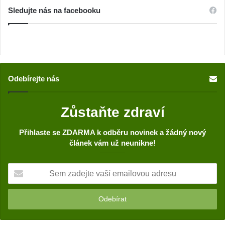
Sledujte nás na facebooku
Odebírejte nás
Zůstaňte zdraví
Přihlaste se ZDARMA k odběru novinek a žádný nový
článek vám už neunikne!
S
e
m
z
a
d