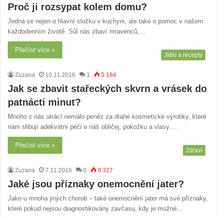
Proč ji rozsypat kolem domu?
Jedná se nejen o hlavní složku v kuchyni, ale také o pomoc v našem
každodenním životě. Sůl nás zbaví mravenců,…
Přečíst více »
Jídlo a recepty
Zuzana
10.11.2016
1
5 184
Jak se zbavit stařeckých skvrn a vrásek do
patnácti minut?
Mnoho z nás utrácí nemálo peněz za drahé kosmetické výrobky, které
nám slibují adekvátní péči o náš obličej, pokožku a vlasy.…
Přečíst více »
Zdraví
Zuzana
7.11.2016
0
9 327
Jaké jsou příznaky onemocnění jater?
Jako u mnoha jiných chorob – také onemocnění jater má své příznaky,
které pokud nejsou diagnostikovány zavčasu, kdy je možné…