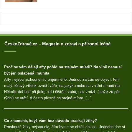
s
u
ČeskoZdravě.cz – Magazín o zdraví a přírodní léčbě
Proč se vám dělají afty pořád na stejném místě? Na vině nemusí
být jen oslabená imunita
Afty nejsou rozhodně nic příjemného. Jednou za čas se objeví, ten
malý bělavý vřídek uvnitř tváře, na jazyku nebo na vnitřní straně rtu.
Několik dní bolí při jídle, pití i čištění zubů, pak zmizí. Jenže za pár
týdnů se vrátí. A často přesně na stejné místo. […]
Co znamená, když vám bez důvodu praskají žilky?
Prasknuté žilky nejsou nic, čím byste se chtěli chlubit. Jednoho dne si