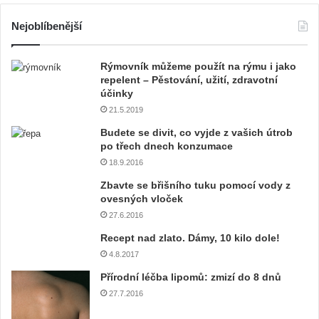
e
j
Nejoblíbenější
t
e
Rýmovník můžeme použít na rýmu i jako
v
repelent – Pěstování, užití, zdravotní
a
účinky
š
21.5.2019
í
e
Budete se divit, co vyjde z vašich útrob
m
po třech dnech konzumace
a
18.9.2016
i
Zbavte se břišního tuku pomocí vody z
l
ovesných vloček
o
27.6.2016
v
o
Recept nad zlato. Dámy, 10 kilo dole!
u
4.8.2017
a
Přírodní léčba lipomů: zmizí do 8 dnů
d
r
27.7.2016
e