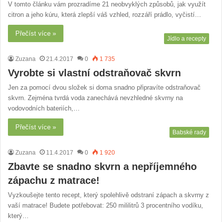
V tomto článku vám prozradíme 21 neobvyklých způsobů, jak využít
citron a jeho kúru, která zlepší váš vzhled, rozzáří prádlo, vyčistí…
Přečíst více »
Jídlo a recepty
Zuzana
21.4.2017
0
1 735
Vyrobte si vlastní odstraňovač skvrn
Jen za pomocí dvou složek si doma snadno připravíte odstraňovač
skvrn. Zejména tvrdá voda zanechává nevzhledné skvrny na
vodovodních bateriích,…
Přečíst více »
Babské rady
Zuzana
11.4.2017
0
1 920
Zbavte se snadno skvrn a nepříjemného
zápachu z matrace!
Vyzkoušejte tento recept, který spolehlivě odstraní zápach a skvrny z
vaší matrace! Budete potřebovat: 250 mililitrů 3 procentního vodíku,
který…