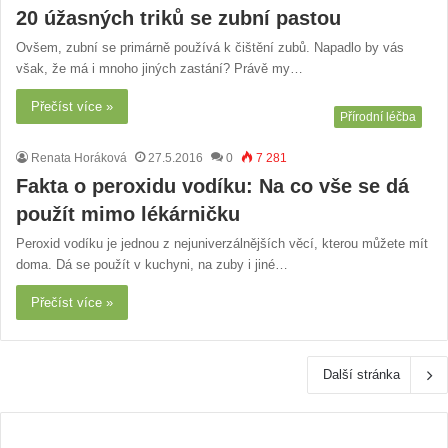
20 úžasných triků se zubní pastou
Ovšem, zubní se primárně používá k čištění zubů. Napadlo by vás
však, že má i mnoho jiných zastání? Právě my…
Přečíst více »
Přírodní léčba
Renata Horáková
27.5.2016
0
7 281
Fakta o peroxidu vodíku: Na co vše se dá
použít mimo lékárničku
Peroxid vodíku je jednou z nejuniverzálnějších věcí, kterou můžete mít
doma. Dá se použít v kuchyni, na zuby i jiné…
Přečíst více »
Další stránka