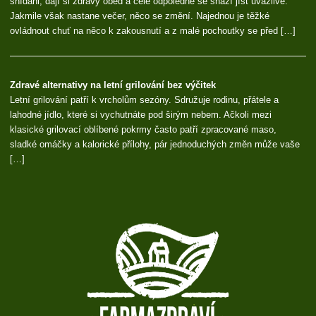
snídani, dají si zdravý oběd a celé odpoledne se snaží jíst uvážlivě.
Jakmile však nastane večer, něco se změní. Najednou je těžké
ovládnout chuť na něco k zakousnutí a z malé pochoutky se před […]
Zdravé alternativy na letní grilování bez výčitek
Letní grilování patří k vrcholům sezóny. Sdružuje rodinu, přátele a
lahodné jídlo, které si vychutnáte pod širým nebem. Ačkoli mezi
klasické grilovací oblíbené pokrmy často patří zpracované maso,
sladké omáčky a kalorické přílohy, pár jednoduchých změn může vaše
[…]