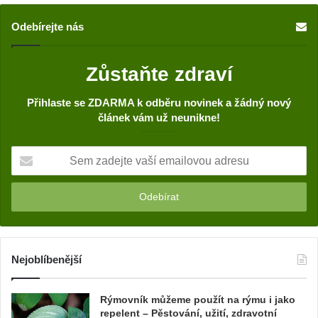
Odebírejte nás
Zůstaňte zdraví
Přihlaste se ZDARMA k odběru novinek a žádný nový
článek vám už neunikne!
S
e
m
z
a
d
e
j
Nejoblíbenější
t
e
Rýmovník můžeme použít na rýmu i jako
v
repelent – Pěstování, užití, zdravotní
a