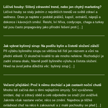
Léčivé houby: Slibný zdravotní trend, nebo jen chytrý marketing?
Léčivé houby se staly jedním z největších trendů ve světě zdraví a
wellness. Dnes je najdete v podobě prášků, kapslí, extraktů, nápojů a
dokonce i kávových směsí. Reishi, lví hříva, cordyceps, chaga a turkey
tail jsou často propagovány jako přírodní řešení proti […]
Jak vybrat bylinný sirup: Na podílu bylin a čistotě složení záleží
Při výběru bylinného sirupu se většina lidí řídí jen názvem a vůní na
přední etiketě. O skutečné kvalitě to ale mnoho neřekne. Rozhodující je
zadní strana obalu, hlavně podíl bylinného výluhu a čistota složení.
Hned na úvod jedna důležitá věc: bylinný sirup […]
Večerní přejídání: Proč k němu dochází a jak zastavit noční chutě
Mnoho lidí začíná den s těmi nejlepšími úmysly. Sní vyváženou
snídani, dají si zdravý oběd a celé odpoledne se snaží jíst uvážlivě.
Jakmile však nastane večer, něco se změní. Najednou je těžké
ovládnout chuť na něco k zakousnutí a z malé pochoutky se před […]