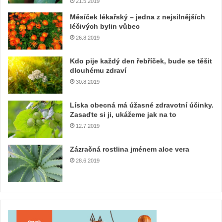
21.5.2019
Měsíček lékařský – jedna z nejsilnějších
léčivých bylin vůbec
26.8.2019
Kdo pije každý den řebříček, bude se těšit
dlouhému zdraví
30.8.2019
Líska obecná má úžasné zdravotní účinky.
Zasaďte si ji, ukážeme jak na to
12.7.2019
Zázračná rostlina jménem aloe vera
28.6.2019