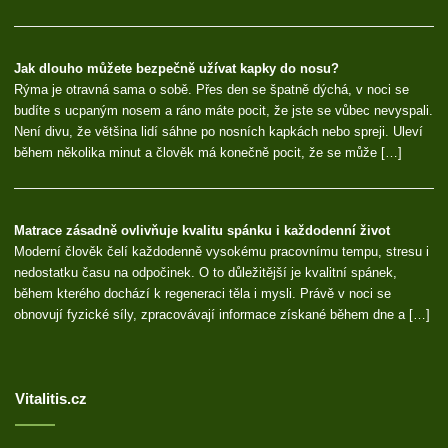
Jak dlouho můžete bezpečně užívat kapky do nosu?
Rýma je otravná sama o sobě. Přes den se špatně dýchá, v noci se
budíte s ucpaným nosem a ráno máte pocit, že jste se vůbec nevyspali.
Není divu, že většina lidí sáhne po nosních kapkách nebo spreji. Uleví
během několika minut a člověk má konečně pocit, že se může […]
Matrace zásadně ovlivňuje kvalitu spánku i každodenní život
Moderní člověk čelí každodenně vysokému pracovnímu tempu, stresu i
nedostatku času na odpočinek. O to důležitější je kvalitní spánek,
během kterého dochází k regeneraci těla i mysli. Právě v noci se
obnovují fyzické síly, zpracovávají informace získané během dne a […]
Vitalitis.cz