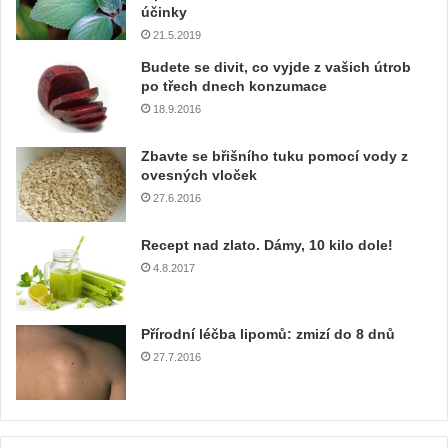
účinky
š
21.5.2019
í
e
Budete se divit, co vyjde z vašich útrob
m
po třech dnech konzumace
a
18.9.2016
i
l
Zbavte se břišního tuku pomocí vody z
o
ovesných vloček
v
27.6.2016
o
u
Recept nad zlato. Dámy, 10 kilo dole!
a
4.8.2017
d
r
e
Přírodní léčba lipomů: zmizí do 8 dnů
s
u
27.7.2016