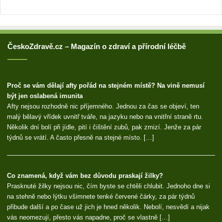
ČeskoZdravě.cz – Magazín o zdraví a přírodní léčbě
Proč se vám dělají afty pořád na stejném místě? Na vině nemusí
být jen oslabená imunita
Afty nejsou rozhodně nic příjemného. Jednou za čas se objeví, ten
malý bělavý vřídek uvnitř tváře, na jazyku nebo na vnitřní straně rtu.
Několik dní bolí při jídle, pití i čištění zubů, pak zmizí. Jenže za pár
týdnů se vrátí. A často přesně na stejné místo. […]
Co znamená, když vám bez důvodu praskají žilky?
Prasknuté žilky nejsou nic, čím byste se chtěli chlubit. Jednoho dne si
na stehně nebo lýtku všimnete tenké červené čárky, za pár týdnů
přibude další a po čase už jich je hned několik. Nebolí, nesvědí a nijak
vás neomezují, přesto vás napadne, proč se vlastně […]