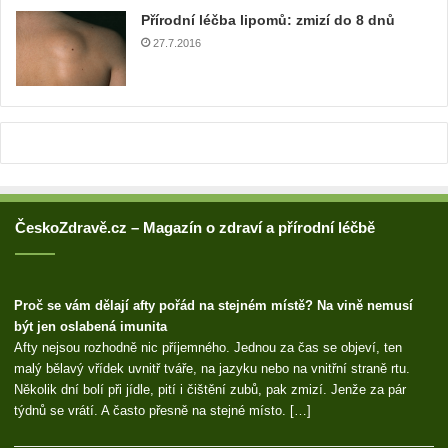
e
Přírodní léčba lipomů: zmizí do 8 dnů
s
u
27.7.2016
ČeskoZdravě.cz – Magazín o zdraví a přírodní léčbě
Proč se vám dělají afty pořád na stejném místě? Na vině nemusí
být jen oslabená imunita
Afty nejsou rozhodně nic příjemného. Jednou za čas se objeví, ten
malý bělavý vřídek uvnitř tváře, na jazyku nebo na vnitřní straně rtu.
Několik dní bolí při jídle, pití i čištění zubů, pak zmizí. Jenže za pár
týdnů se vrátí. A často přesně na stejné místo. […]