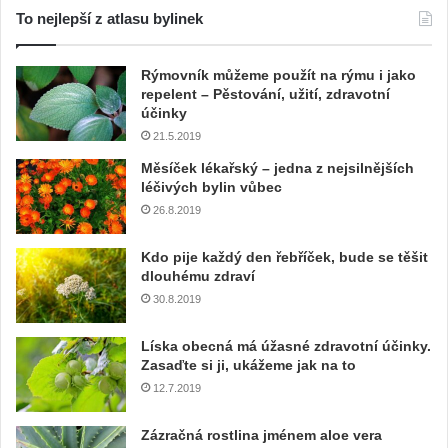
To nejlepší z atlasu bylinek
Rýmovník můžeme použít na rýmu i jako
repelent – Pěstování, užití, zdravotní
účinky
21.5.2019
Měsíček lékařský – jedna z nejsilnějších
léčivých bylin vůbec
26.8.2019
Kdo pije každý den řebříček, bude se těšit
dlouhému zdraví
30.8.2019
Líska obecná má úžasné zdravotní účinky.
Zasaďte si ji, ukážeme jak na to
12.7.2019
Zázračná rostlina jménem aloe vera