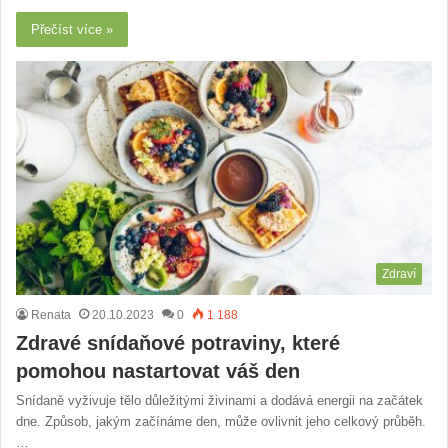
Přečíst více »
Zdraví
Renata
20.10.2023
0
1 188
Zdravé snídaňové potraviny, které
pomohou nastartovat váš den
Snídaně vyživuje tělo důležitými živinami a dodává energii na začátek
dne. Způsob, jakým začínáme den, může ovlivnit jeho celkový průběh.
…