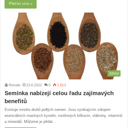
Přečíst více »
Zdraví
Renata
23.6.2022
0
1 813
Semínka nabízejí celou řadu zajímavých
benefitů
Existuje mnoho druhů jedlých semen. Jsou vynikajícím zdrojem
esenciálních mastných kyselin, rostlinných bílkovin, vlákniny, vitamínů
a minerálů. Můžeme je přidat…