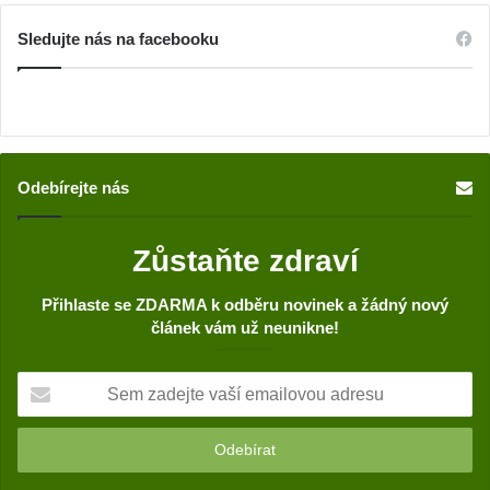
Sledujte nás na facebooku
Odebírejte nás
Zůstaňte zdraví
Přihlaste se ZDARMA k odběru novinek a žádný nový
článek vám už neunikne!
S
e
m
z
a