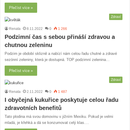
Přečíst více »
Zdraví
Renata
8.11.2022
0
1 266
Podzimní čas s sebou přináší zdravou a
chutnou zeleninu
Podzim je období sklizně a nabízí nám celou řadu chutné a zdravé
sezónní zeleniny, která je dostupná. TOP podzimní zelenina…
Přečíst více »
Zdraví
Renata
2.11.2022
0
1 487
I obyčejná kukuřice poskytuje celou řadu
zdravotních benefitů
Tato plodina má svou domovinu v jižním Mexiku. Pokud je velmi
mladá, je křehká a dá se konzumovat celý klas.…