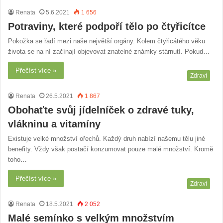
Renata
5.6.2021
1 656
Potraviny, které podpoří tělo po čtyřicítce
Pokožka se řadí mezi naše největší orgány. Kolem čtyřicátého věku
života se na ní začínají objevovat znatelné známky stárnutí. Pokud…
Přečíst více »
Zdraví
Renata
26.5.2021
1 867
Obohaťte svůj jídelníček o zdravé tuky,
vlákninu a vitamíny
Existuje velké množství ořechů. Každý druh nabízí našemu tělu jiné
benefity. Vždy však postačí konzumovat pouze malé množství. Kromě
toho…
Přečíst více »
Zdraví
Renata
18.5.2021
2 052
Malé semínko s velkým množstvím