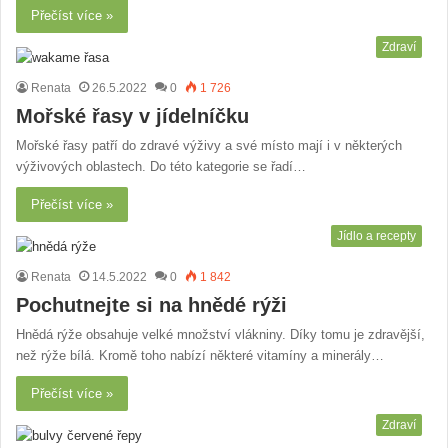
Přečíst více »
Zdraví
Renata
26.5.2022
0
1 726
Mořské řasy v jídelníčku
Mořské řasy patří do zdravé výživy a své místo mají i v některých
výživových oblastech. Do této kategorie se řadí…
Přečíst více »
Jídlo a recepty
Renata
14.5.2022
0
1 842
Pochutnejte si na hnědé rýži
Hnědá rýže obsahuje velké množství vlákniny. Díky tomu je zdravější,
než rýže bílá. Kromě toho nabízí některé vitamíny a minerály…
Přečíst více »
Zdraví