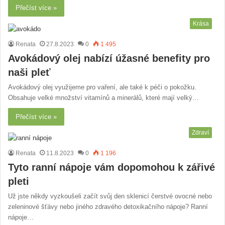
Přečíst více »
Krása
Renata
27.8.2023
0
1 495
Avokádový olej nabízí úžasné benefity pro
naši pleť
Avokádový olej využijeme pro vaření, ale také k péči o pokožku.
Obsahuje velké množství vitamínů a minerálů, které mají velký…
Přečíst více »
Zdraví
Renata
11.8.2023
0
1 196
Tyto ranní nápoje vám dopomohou k zářivé
pleti
Už jste někdy vyzkoušeli začít svůj den sklenicí čerstvé ovocné nebo
zeleninové šťávy nebo jiného zdravého detoxikačního nápoje? Ranní
nápoje…