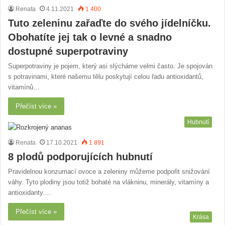
Renata
4.11.2021
1 400
Tuto zeleninu zařaďte do svého jídelníčku.
Obohatíte jej tak o levné a snadno
dostupné superpotraviny
Superpotraviny je pojem, který asi slýcháme velmi často. Je spojován
s potravinami, které našemu tělu poskytují celou řadu antioxidantů,
vitamínů…
Přečíst více »
Hubnutí
Renata
17.10.2021
1 891
8 plodů podporujících hubnutí
Pravidelnou konzumací ovoce a zeleniny můžeme podpořit snižování
váhy. Tyto plodiny jsou totiž bohaté na vlákninu, minerály, vitamíny a
antioxidanty.…
Přečíst více »
Krása