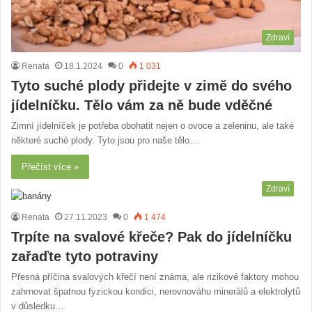
Zdraví
Renata
18.1.2024
0
1 031
Tyto suché plody přidejte v zimě do svého
jídelníčku. Tělo vám za ně bude vděčné
Zimní jídelníček je potřeba obohatit nejen o ovoce a zeleninu, ale také
některé suché plody. Tyto jsou pro naše tělo…
Přečíst více »
Zdraví
Renata
27.11.2023
0
1 474
Trpíte na svalové křeče? Pak do jídelníčku
zařaďte tyto potraviny
Přesná příčina svalových křečí není známa, ale rizikové faktory mohou
zahrnovat špatnou fyzickou kondici, nerovnováhu minerálů a elektrolytů
v důsledku…