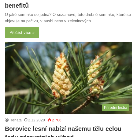
benefitů
O jaké semínko se jedná? O sezamové, toto drobné semínko, které se
objevuje na pečivu, v sushi nebo v zeleninových…
Přečíst více »
Přírodní léčba
Renata
2.12.2020
2 708
Borovice lesní nabízí našemu tělu celou