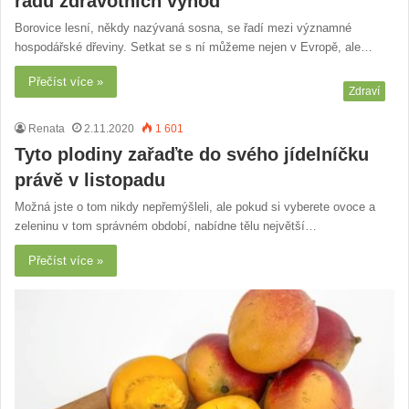
řadu zdravotních výhod
Borovice lesní, někdy nazývaná sosna, se řadí mezi významné
hospodářské dřeviny. Setkat se s ní můžeme nejen v Evropě, ale…
Přečíst více »
Zdraví
Renata
2.11.2020
1 601
Tyto plodiny zařaďte do svého jídelníčku
právě v listopadu
Možná jste o tom nikdy nepřemýšleli, ale pokud si vyberete ovoce a
zeleninu v tom správném období, nabídne tělu největší…
Přečíst více »