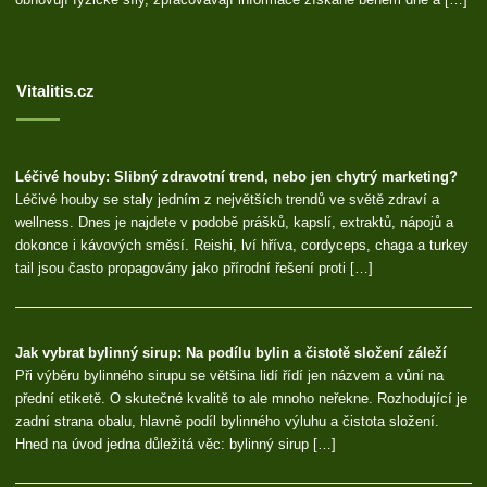
Vitalitis.cz
Léčivé houby: Slibný zdravotní trend, nebo jen chytrý marketing?
Léčivé houby se staly jedním z největších trendů ve světě zdraví a
wellness. Dnes je najdete v podobě prášků, kapslí, extraktů, nápojů a
dokonce i kávových směsí. Reishi, lví hříva, cordyceps, chaga a turkey
tail jsou často propagovány jako přírodní řešení proti […]
Jak vybrat bylinný sirup: Na podílu bylin a čistotě složení záleží
Při výběru bylinného sirupu se většina lidí řídí jen názvem a vůní na
přední etiketě. O skutečné kvalitě to ale mnoho neřekne. Rozhodující je
zadní strana obalu, hlavně podíl bylinného výluhu a čistota složení.
Hned na úvod jedna důležitá věc: bylinný sirup […]