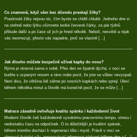
Co znamená, když vám bez důvodu praskají žilky?
Prasknuté žilky nejsou nic, čím byste se chtěli chlubit. Jednoho dne si
na stehně nebo lýtku všimnete tenké červené čárky, za pár týdnů
přibude další a po čase už jich je hned několik. Nebolí, nesvědí a nijak
vás neomezují, přesto vás napadne, proč se vlastně […]
Jak dlouho můžete bezpečně užívat kapky do nosu?
Rýma je otravná sama o sobě. Přes den se špatně dýchá, v noci se
budíte s ucpaným nosem a ráno máte pocit, že jste se vůbec nevyspali.
Není divu, že většina lidí sáhne po nosních kapkách nebo spreji. Uleví
během několika minut a člověk má konečně pocit, že se může […]
Matrace zásadně ovlivňuje kvalitu spánku i každodenní život
Moderní člověk čelí každodenně vysokému pracovnímu tempu, stresu i
nedostatku času na odpočinek. O to důležitější je kvalitní spánek,
během kterého dochází k regeneraci těla i mysli. Právě v noci se
obnovují fyzické síly, zpracovávají informace získané během dne a […]