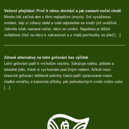
Večerní přejídání: Proč k němu dochází a jak zastavit noční chutě
Mnoho lidí začíná den s těmi nejlepšími úmysly. Sní vyváženou
snídani, dají si zdravý oběd a celé odpoledne se snaží jíst uvážlivě.
Jakmile však nastane večer, něco se změní. Najednou je těžké
ovládnout chuť na něco k zakousnutí a z malé pochoutky se před […]
Zdravé alternativy na letní grilování bez výčitek
Letní grilování patří k vrcholům sezóny. Sdružuje rodinu, přátele a
lahodné jídlo, které si vychutnáte pod širým nebem. Ačkoli mezi
klasické grilovací oblíbené pokrmy často patří zpracované maso,
sladké omáčky a kalorické přílohy, pár jednoduchých změn může vaše
[…]