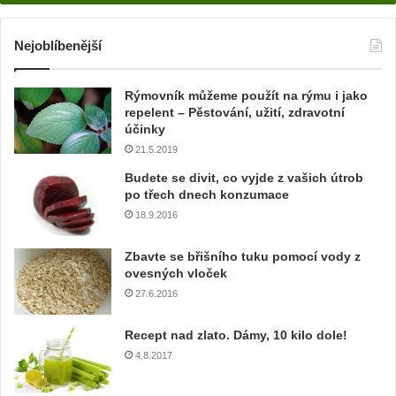
d
e
j
Nejoblíbenější
t
e
Rýmovník můžeme použít na rýmu i jako
v
repelent – Pěstování, užití, zdravotní
a
účinky
š
21.5.2019
í
e
Budete se divit, co vyjde z vašich útrob
m
po třech dnech konzumace
a
18.9.2016
i
l
Zbavte se břišního tuku pomocí vody z
o
ovesných vloček
v
27.6.2016
o
u
Recept nad zlato. Dámy, 10 kilo dole!
a
4.8.2017
d
r