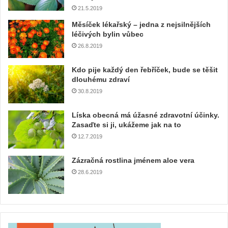
21.5.2019
Měsíček lékařský – jedna z nejsilnějších
léčivých bylin vůbec
26.8.2019
Kdo pije každý den řebříček, bude se těšit
dlouhému zdraví
30.8.2019
Líska obecná má úžasné zdravotní účinky.
Zasaďte si ji, ukážeme jak na to
12.7.2019
Zázračná rostlina jménem aloe vera
28.6.2019