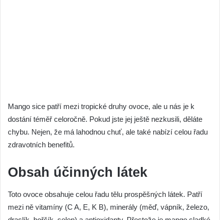
Mango sice patří mezi tropické druhy ovoce, ale u nás je k
dostání téměř celoročně. Pokud jste jej ještě nezkusili, děláte
chybu. Nejen, že má lahodnou chuť, ale také nabízí celou řadu
zdravotních benefitů.
Obsah účinných látek
Toto ovoce obsahuje celou řadu tělu prospěšných látek. Patří
mezi ně vitamíny (C A, E, K B), minerály (měď, vápník, železo,
draslík, hořčík, selen) a antioxidanty. Přestože je mango sladké,