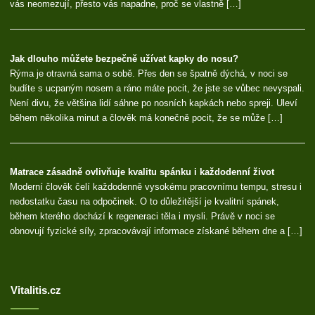
vás neomezují, přesto vás napadne, proč se vlastně […]
Jak dlouho můžete bezpečně užívat kapky do nosu?
Rýma je otravná sama o sobě. Přes den se špatně dýchá, v noci se
budíte s ucpaným nosem a ráno máte pocit, že jste se vůbec nevyspali.
Není divu, že většina lidí sáhne po nosních kapkách nebo spreji. Uleví
během několika minut a člověk má konečně pocit, že se může […]
Matrace zásadně ovlivňuje kvalitu spánku i každodenní život
Moderní člověk čelí každodenně vysokému pracovnímu tempu, stresu i
nedostatku času na odpočinek. O to důležitější je kvalitní spánek,
během kterého dochází k regeneraci těla i mysli. Právě v noci se
obnovují fyzické síly, zpracovávají informace získané během dne a […]
Vitalitis.cz