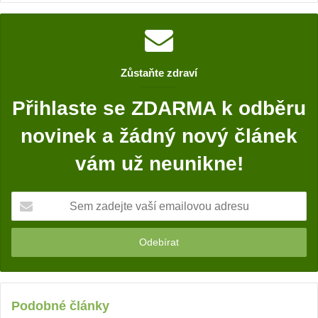
c
e
b
o
Zůstaňte zdraví
o
k
Přihlaste se ZDARMA k odběru
novinek a žádný nový článek
vám už neunikne!
S
e
m
z
a
d
e
j
Podobné články