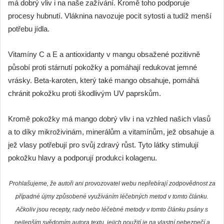
má dobrý vliv i na naše zažívání. Kromě toho podporuje
procesy hubnutí. Vláknina navozuje pocit sytosti a tudíž menší
potřebu jídla.
Vitamíny C a E a antioxidanty v mangu obsažené pozitivně
působí proti stárnutí pokožky a pomáhají redukovat jemné
vrásky. Beta-karoten, který také mango obsahuje, pomáhá
chránit pokožku proti škodlivým UV paprskům.
Kromě pokožky má mango dobrý vliv i na vzhled našich vlasů
a to díky mikroživinám, minerálům a vitamínům, jež obsahuje a
jež vlasy potřebují pro svůj zdravý růst. Tyto látky stimulují
pokožku hlavy a podporují produkci kolagenu.
Prohlašujeme, že autoři ani provozovatel webu nepřebírají zodpovědnost za
případné újmy způsobené využíváním léčebných metod v tomto článku.
Ačkoliv jsou recepty, rady nebo léčebné metody v tomto článku psány s
nejlepším svědomím autora textu, jejich použití je na vlastní nebezpečí a