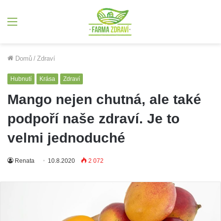
Menu
Domů
/
Zdraví
Hubnutí
Krása
Zdraví
Mango nejen chutná, ale také
podpoří naše zdraví. Je to
velmi jednoduché
Renata
10.8.2020
2 072