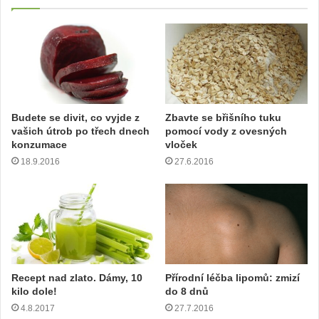
t
e
v
a
š
í
e
m
Budete se divit, co vyjde z
Zbavte se břišního tuku
a
vašich útrob po třech dnech
pomocí vody z ovesných
i
konzumace
vloček
l
18.9.2016
27.6.2016
o
v
o
u
a
d
r
e
Recept nad zlato. Dámy, 10
Přírodní léčba lipomů: zmizí
s
kilo dole!
do 8 dnů
u
4.8.2017
27.7.2016