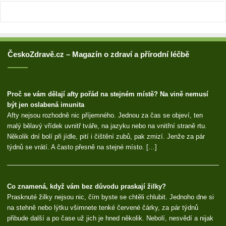
ČeskoZdravě.cz – Magazín o zdraví a přírodní léčbě
Proč se vám dělají afty pořád na stejném místě? Na vině nemusí
být jen oslabená imunita
Afty nejsou rozhodně nic příjemného. Jednou za čas se objeví, ten
malý bělavý vřídek uvnitř tváře, na jazyku nebo na vnitřní straně rtu.
Několik dní bolí při jídle, pití i čištění zubů, pak zmizí. Jenže za pár
týdnů se vrátí. A často přesně na stejné místo. […]
Co znamená, když vám bez důvodu praskají žilky?
Prasknuté žilky nejsou nic, čím byste se chtěli chlubit. Jednoho dne si
na stehně nebo lýtku všimnete tenké červené čárky, za pár týdnů
přibude další a po čase už jich je hned několik. Nebolí, nesvědí a nijak