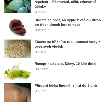
repelent – Pěstování, užití, zdravotní
a
účinky
š
21.5.2019
í
e
Budete se divit, co vyjde z vašich útrob
m
po třech dnech konzumace
a
18.9.2016
i
l
Zbavte se břišního tuku pomocí vody z
o
ovesných vloček
v
27.6.2016
o
u
Recept nad zlato. Dámy, 10 kilo dole!
a
4.8.2017
d
r
e
Přírodní léčba lipomů: zmizí do 8 dnů
s
u
27.7.2016