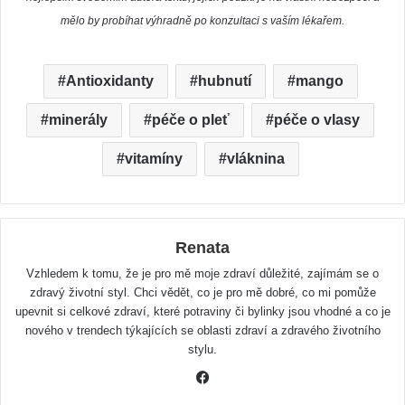
mělo by probíhat výhradně po konzultaci s vaším lékařem.
Antioxidanty
hubnutí
mango
minerály
péče o pleť
péče o vlasy
vitamíny
vláknina
Renata
Vzhledem k tomu, že je pro mě moje zdraví důležité, zajímám se o
zdravý životní styl. Chci vědět, co je pro mě dobré, co mi pomůže
upevnit si celkové zdraví, které potraviny či bylinky jsou vhodné a co je
nového v trendech týkajících se oblasti zdraví a zdravého životního
stylu.
F
a