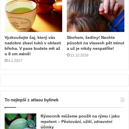
Vyzkoušejte čaj, který vás
Sbohem, šediny! Nechte
nadobro zbaví tuků v oblasti
působit na vlasech pět minut
břicha. V pase budete mít až
a už je nikdy nespatříte!
o 8 cm méně!
21.12.2016
4.1.2017
To nejlepší z atlasu bylinek
Rýmovník můžeme použít na rýmu i jako
repelent – Pěstování, užití, zdravotní
účinky