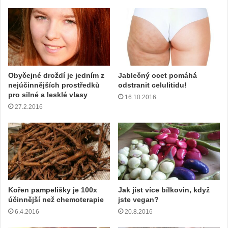
Obyčejné droždí je jedním z
Jablečný ocet pomáhá
nejúčinnějších prostředků
odstranit celulitidu!
pro silné a lesklé vlasy
16.10.2016
27.2.2016
Kořen pampelišky je 100x
Jak jíst více bílkovin, když
účinnější než chemoterapie
jste vegan?
6.4.2016
20.8.2016