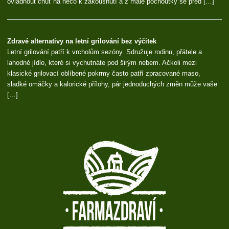
ovládnout chuť na něco k zakousnutí a z malé pochoutky se před […]
Zdravé alternativy na letní grilování bez výčitek
Letní grilování patří k vrcholům sezóny. Sdružuje rodinu, přátele a
lahodné jídlo, které si vychutnáte pod širým nebem. Ačkoli mezi
klasické grilovací oblíbené pokrmy často patří zpracované maso,
sladké omáčky a kalorické přílohy, pár jednoduchých změn může vaše
[…]