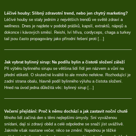
Léčivé houby: Slibný zdravotní trend, nebo jen chytrý marketing?
Léčivé houby se staly jedním z největších trendů ve světě zdraví a
wellness. Dnes je najdete v podobě prášků, kapslí, extraktů, nápojů a
dokonce i kávových směsí. Reishi, lví hříva, cordyceps, chaga a turkey
tail jsou často propagovány jako přírodní řešení proti […]
Jak vybrat bylinný sirup: Na podílu bylin a čistotě složení záleží
Při výběru bylinného sirupu se většina lidí řídí jen názvem a vůní na
přední etiketě. O skutečné kvalitě to ale mnoho neřekne. Rozhodující je
zadní strana obalu, hlavně podíl bylinného výluhu a čistota složení.
Hned na úvod jedna důležitá věc: bylinný sirup […]
Večerní přejídání: Proč k němu dochází a jak zastavit noční chutě
Mnoho lidí začíná den s těmi nejlepšími úmysly. Sní vyváženou
snídani, dají si zdravý oběd a celé odpoledne se snaží jíst uvážlivě.
Jakmile však nastane večer, něco se změní. Najednou je těžké