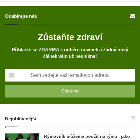
Odebírejte nás
Zůstaňte zdraví
Přihlaste se ZDARMA k odběru novinek a žádný nový
článek vám už neunikne!
S
e
m
z
a
d
e
j
Nejoblíbenější
t
e
Rýmovník můžeme použít na rýmu i jako
v