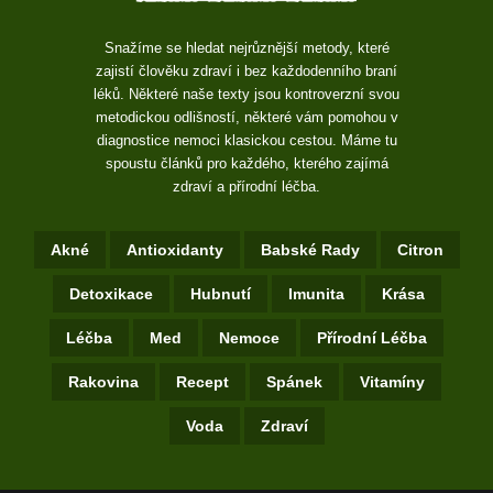
Snažíme se hledat nejrůznější metody, které
zajistí člověku zdraví i bez každodenního braní
léků. Některé naše texty jsou kontroverzní svou
metodickou odlišností, některé vám pomohou v
diagnostice nemoci klasickou cestou. Máme tu
spoustu článků pro každého, kterého zajímá
zdraví a přírodní léčba.
Akné
Antioxidanty
Babské Rady
Citron
Detoxikace
Hubnutí
Imunita
Krása
Léčba
Med
Nemoce
Přírodní Léčba
Rakovina
Recept
Spánek
Vitamíny
Voda
Zdraví