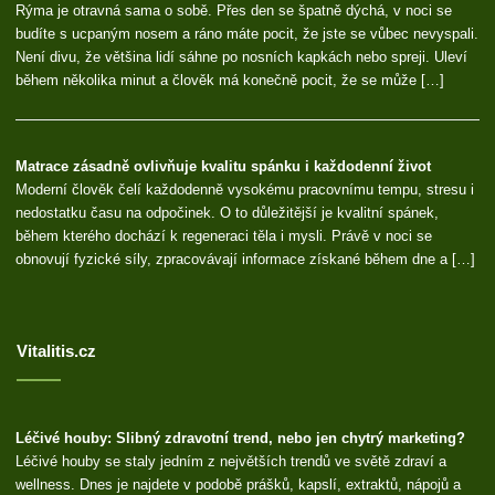
Rýma je otravná sama o sobě. Přes den se špatně dýchá, v noci se
budíte s ucpaným nosem a ráno máte pocit, že jste se vůbec nevyspali.
Není divu, že většina lidí sáhne po nosních kapkách nebo spreji. Uleví
během několika minut a člověk má konečně pocit, že se může […]
Matrace zásadně ovlivňuje kvalitu spánku i každodenní život
Moderní člověk čelí každodenně vysokému pracovnímu tempu, stresu i
nedostatku času na odpočinek. O to důležitější je kvalitní spánek,
během kterého dochází k regeneraci těla i mysli. Právě v noci se
obnovují fyzické síly, zpracovávají informace získané během dne a […]
Vitalitis.cz
Léčivé houby: Slibný zdravotní trend, nebo jen chytrý marketing?
Léčivé houby se staly jedním z největších trendů ve světě zdraví a
wellness. Dnes je najdete v podobě prášků, kapslí, extraktů, nápojů a