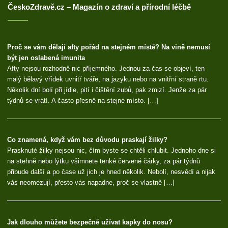
ČeskoZdravě.cz – Magazín o zdraví a přírodní léčbě
Proč se vám dělají afty pořád na stejném místě? Na vině nemusí
být jen oslabená imunita
Afty nejsou rozhodně nic příjemného. Jednou za čas se objeví, ten
malý bělavý vřídek uvnitř tváře, na jazyku nebo na vnitřní straně rtu.
Několik dní bolí při jídle, pití i čištění zubů, pak zmizí. Jenže za pár
týdnů se vrátí. A často přesně na stejné místo. […]
Co znamená, když vám bez důvodu praskají žilky?
Prasknuté žilky nejsou nic, čím byste se chtěli chlubit. Jednoho dne si
na stehně nebo lýtku všimnete tenké červené čárky, za pár týdnů
přibude další a po čase už jich je hned několik. Nebolí, nesvědí a nijak
vás neomezují, přesto vás napadne, proč se vlastně […]
Jak dlouho můžete bezpečně užívat kapky do nosu?