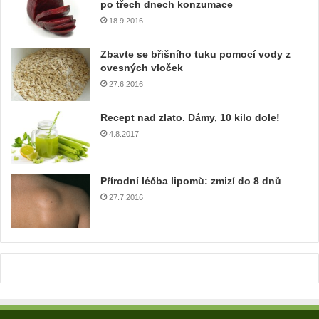
m
po třech dnech konzumace
a
18.9.2016
i
l
Zbavte se břišního tuku pomocí vody z
o
ovesných vloček
v
27.6.2016
o
u
Recept nad zlato. Dámy, 10 kilo dole!
a
4.8.2017
d
r
e
Přírodní léčba lipomů: zmizí do 8 dnů
s
u
27.7.2016