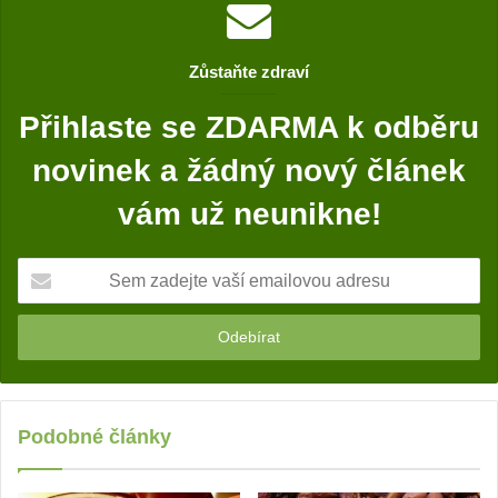
e
b
o
Zůstaňte zdraví
o
k
Přihlaste se ZDARMA k odběru
novinek a žádný nový článek
vám už neunikne!
S
e
m
z
a
d
e
j
Podobné články
t
e