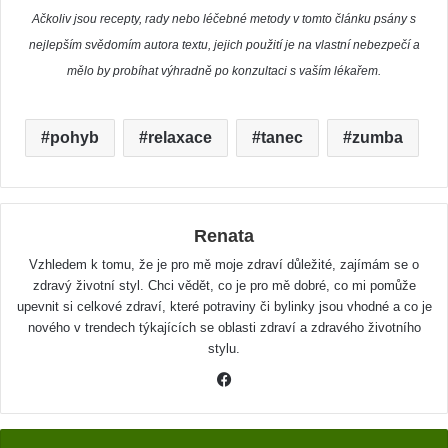
Ačkoliv jsou recepty, rady nebo léčebné metody v tomto článku psány s
nejlepším svědomím autora textu, jejich použití je na vlastní nebezpečí a
mělo by probíhat výhradně po konzultaci s vaším lékařem.
pohyb
relaxace
tanec
zumba
Renata
Vzhledem k tomu, že je pro mě moje zdraví důležité, zajímám se o
zdravý životní styl. Chci vědět, co je pro mě dobré, co mi pomůže
upevnit si celkové zdraví, které potraviny či bylinky jsou vhodné a co je
nového v trendech týkajících se oblasti zdraví a zdravého životního
stylu.
F
a
c