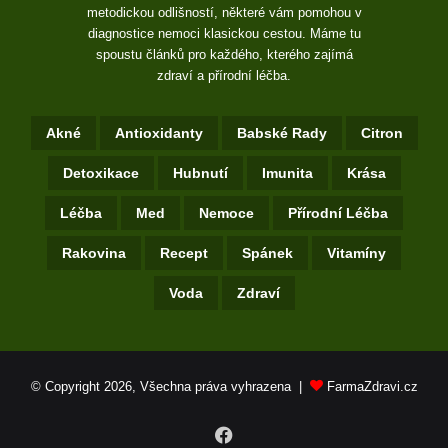
metodickou odlišností, některé vám pomohou v
diagnostice nemoci klasickou cestou. Máme tu
spoustu článků pro každého, kterého zajímá
zdraví a přírodní léčba.
Akné
Antioxidanty
Babské Rady
Citron
Detoxikace
Hubnutí
Imunita
Krása
Léčba
Med
Nemoce
Přírodní Léčba
Rakovina
Recept
Spánek
Vitamíny
Voda
Zdraví
© Copyright 2026, Všechna práva vyhrazena |
FarmaZdravi.cz
Facebook