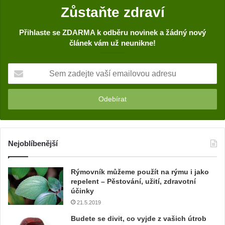
Zůstaňte zdraví
Přihlaste se ZDARMA k odběru novinek a žádný nový
článek vám už neunikne!
S
e
m
z
a
d
e
j
Nejoblíbenější
t
e
Rýmovník můžeme použít na rýmu i jako
v
repelent – Pěstování, užití, zdravotní
a
účinky
š
21.5.2019
í
e
Budete se divit, co vyjde z vašich útrob