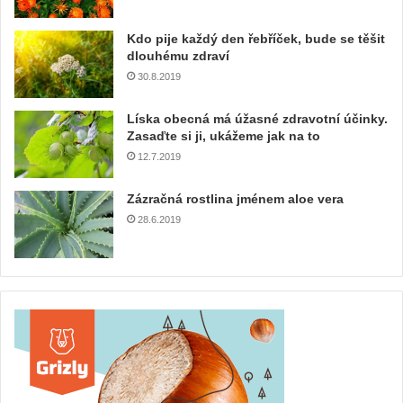
Kdo pije každý den řebříček, bude se těšit
dlouhému zdraví
30.8.2019
Líska obecná má úžasné zdravotní účinky.
Zasaďte si ji, ukážeme jak na to
12.7.2019
Zázračná rostlina jménem aloe vera
28.6.2019