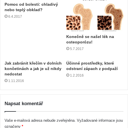
Pomoc od bolesti: chladivý
nebo teplý obklad?
6.4.2017
Konečně se našel lék na
osteoporózu!
5.7.2017
Jak zabránit křečím v dolních
Účinné prostředky, které
končetinách a jak je už nikdy
odstraní zápach z podpaží
nedostat
1.2.2016
1.11.2016
Napsat komentář
Vaše e-mailová adresa nebude zveřejněna.
Vyžadované informace jsou
označeny
*