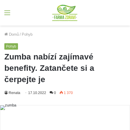
Menu
Domů
/
Pohyb
Pohyb
Zumba nabízí zajímavé
benefity. Zatančete si a
čerpejte je
Renata
17.10.2022
0
1 370