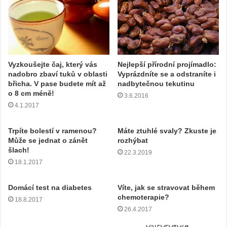
v
a
š
í
e
m
Vyzkoušejte čaj, který vás
Nejlepší přírodní projímadlo:
a
nadobro zbaví tuků v oblasti
Vyprázdníte se a odstraníte i
i
břicha. V pase budete mít až
nadbytečnou tekutinu
l
o 8 cm méně!
3.6.2016
o
4.1.2017
v
o
u
Trpíte bolestí v ramenou?
Máte ztuhlé svaly? Zkuste je
Může se jednat o zánět
rozhýbat
a
šlach!
d
22.3.2019
r
18.1.2017
e
s
Domácí test na diabetes
Víte, jak se stravovat během
u
chemoterapie?
18.8.2017
26.4.2017