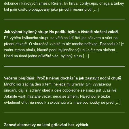
dokonce i kávových směsí. Reishi, lví hříva, cordyceps, chaga a turkey
tail jsou často propagovány jako přírodní řešení proti […]
Jak vybrat bylinný sirup: Na podílu bylin a čistotě složení záleží
Při výběru bylinného sirupu se většina lidí řídí jen názvem a vůní na
přední etiketě. O skutečné kvalitě to ale mnoho neřekne. Rozhodující je
zadní strana obalu, hlavně podíl bylinného výluhu a čistota složení.
Hned na úvod jedna důležitá věc: bylinný sirup […]
Večerní přejídání: Proč k němu dochází a jak zastavit noční chutě
Mnoho lidí začíná den s těmi nejlepšími úmysly. Sní vyváženou
snídani, dají si zdravý oběd a celé odpoledne se snaží jíst uvážlivě.
Jakmile však nastane večer, něco se změní. Najednou je těžké
ovládnout chuť na něco k zakousnutí a z malé pochoutky se před […]
Zdravé alternativy na letní grilování bez výčitek