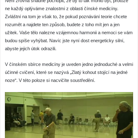
Není zrovna snadné pochopit, že by to tak mohlo být, protože
ne každý oplýváme znalostmi z oblasti čínské medicíny.
Zvláštní na tom je však to, že pokud poznávání teorie chcete
rozumět a najdete ten způsob, budete z toho mít jen a jen
užitek. Vaše tělo nalezne vzájemnou harmonii a nemoci se vám
budou spíše vyhýbat. Navíc jste nyní dost energeticky silní,
abyste jejich útok odrazili.
V čínském sbírce medicíny je uveden jedno jednoduché a velmi
účinné cvičení, které se nazývá „Zlatý kohout stojící na jedné
noze“. V této poloze si nacvičíte soustředění.