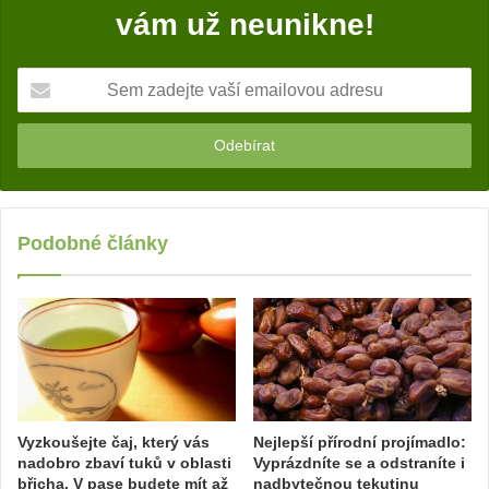
vám už neunikne!
S
e
m
z
a
d
e
j
Podobné články
t
e
v
a
š
í
e
m
Vyzkoušejte čaj, který vás
Nejlepší přírodní projímadlo:
a
nadobro zbaví tuků v oblasti
Vyprázdníte se a odstraníte i
i
břicha. V pase budete mít až
nadbytečnou tekutinu