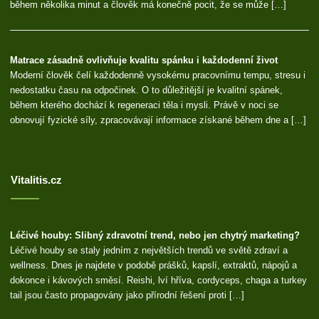
během několika minut a člověk má konečně pocit, že se může […]
Matrace zásadně ovlivňuje kvalitu spánku i každodenní život
Moderní člověk čelí každodenně vysokému pracovnímu tempu, stresu i
nedostatku času na odpočinek. O to důležitější je kvalitní spánek,
během kterého dochází k regeneraci těla i mysli. Právě v noci se
obnovují fyzické síly, zpracovávají informace získané během dne a […]
Vitalitis.cz
Léčivé houby: Slibný zdravotní trend, nebo jen chytrý marketing?
Léčivé houby se staly jedním z největších trendů ve světě zdraví a
wellness. Dnes je najdete v podobě prášků, kapslí, extraktů, nápojů a
dokonce i kávových směsí. Reishi, lví hříva, cordyceps, chaga a turkey
tail jsou často propagovány jako přírodní řešení proti […]