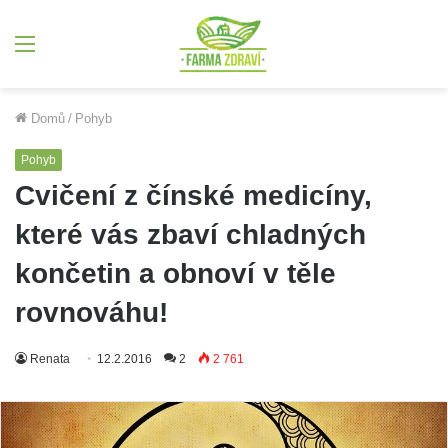
Menu
Domů
/
Pohyb
Pohyb
Cvičení z čínské medicíny,
které vás zbaví chladných
končetin a obnoví v těle
rovnováhu!
Renata
12.2.2016
2
2 761