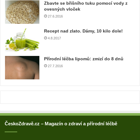
l
Zbavte se břišního tuku pomocí vody z
o
ovesných vloček
v
27.6.2016
o
u
Recept nad zlato. Dámy, 10 kilo dole!
a
4.8.2017
d
r
e
Přírodní léčba lipomů: zmizí do 8 dnů
s
u
27.7.2016
ČeskoZdravě.cz – Magazín o zdraví a přírodní léčbě