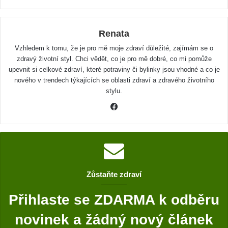
Renata
Vzhledem k tomu, že je pro mě moje zdraví důležité, zajímám se o
zdravý životní styl. Chci vědět, co je pro mě dobré, co mi pomůže
upevnit si celkové zdraví, které potraviny či bylinky jsou vhodné a co je
nového v trendech týkajících se oblasti zdraví a zdravého životního
stylu.
F
a
c
e
b
o
Zůstaňte zdraví
o
k
Přihlaste se ZDARMA k odběru
novinek a žádný nový článek