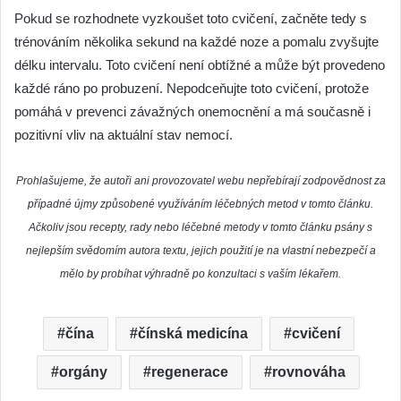
Pokud se rozhodnete vyzkoušet toto cvičení, začněte tedy s
trénováním několika sekund na každé noze a pomalu zvyšujte
délku intervalu. Toto cvičení není obtížné a může být provedeno
každé ráno po probuzení. Nepodceňujte toto cvičení, protože
pomáhá v prevenci závažných onemocnění a má současně i
pozitivní vliv na aktuální stav nemocí.
Prohlašujeme, že autoři ani provozovatel webu nepřebírají zodpovědnost za
případné újmy způsobené využíváním léčebných metod v tomto článku.
Ačkoliv jsou recepty, rady nebo léčebné metody v tomto článku psány s
nejlepším svědomím autora textu, jejich použití je na vlastní nebezpečí a
mělo by probíhat výhradně po konzultaci s vaším lékařem.
čína
čínská medicína
cvičení
orgány
regenerace
rovnováha