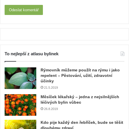
To nejlepší z atlasu bylinek
Rýmovník můžeme použít na rýmu i jako
repelent – Pěstování, užití, zdravotní
účinky
21.5.2019
Měsíček lékařský – jedna z nejsilnějších
léčivých bylin vůbec
26.8.2019
Kdo pije každý den řebříček, bude se těšit
dlouhému zdraví