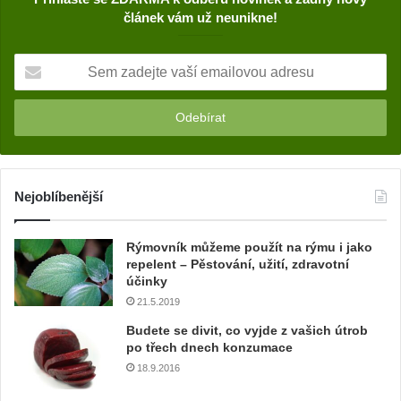
článek vám už neunikne!
S
e
m
z
a
d
e
j
Nejoblíbenější
t
e
Rýmovník můžeme použít na rýmu i jako
v
repelent – Pěstování, užití, zdravotní
a
účinky
š
21.5.2019
í
e
Budete se divit, co vyjde z vašich útrob
m
po třech dnech konzumace
a
18.9.2016
i