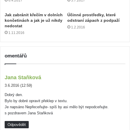
6.4.2017
5.7.2017
Jak zabránit křečím v dolních
Účinné prostředky, které
končetinách a jak je už nikdy
odstraní zápach z podpaží
nedostat
1.2.2016
1.11.2016
omentářů
n
Jana Staňková
a
3.6.2016 (12:59)
p
Dobrý den.
s
Bylo by dobré opravit překlep v textu.
a
Je napsáno Nepřeceňujte- spíš by asi mělo být nepodceňujte.
l
s pozdravem Jana Staňková
:
Odpovědět