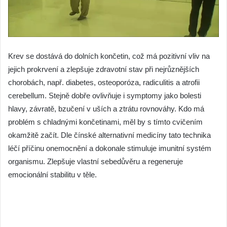
Krev se dostává do dolních končetin, což má pozitivní vliv na
jejich prokrvení a zlepšuje zdravotní stav při nejrůznějších
chorobách, např. diabetes, osteoporóza, radiculitis a atrofii
cerebellum. Stejně dobře ovlivňuje i symptomy jako bolesti
hlavy, závratě, bzučení v uších a ztrátu rovnováhy. Kdo má
problém s chladnými končetinami, měl by s tímto cvičením
okamžitě začít. Dle čínské alternativní medicíny tato technika
léčí příčinu onemocnění a dokonale stimuluje imunitní systém
organismu. Zlepšuje vlastní sebedůvěru a regeneruje
emocionální stabilitu v těle.