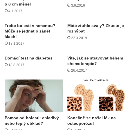
l
o 8 cm méně!
3.6.2016
o
4.1.2017
v
o
u
Trpíte bolestí v ramenou?
Máte ztuhlé svaly? Zkuste je
Může se jednat o zánět
rozhýbat
a
šlach!
d
22.3.2019
r
18.1.2017
e
s
Domácí test na diabetes
Víte, jak se stravovat během
u
chemoterapie?
18.8.2017
26.4.2017
Pomoc od bolesti: chladivý
Konečně se našel lék na
nebo teplý obklad?
osteoporózu!