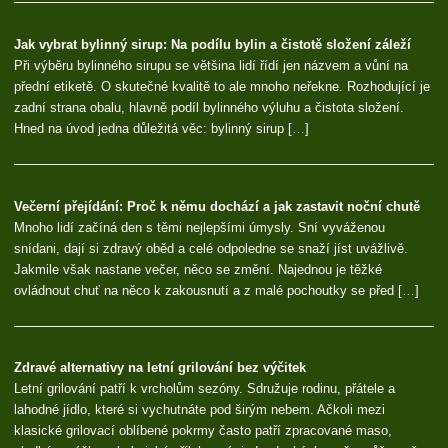
Jak vybrat bylinný sirup: Na podílu bylin a čistotě složení záleží
Při výběru bylinného sirupu se většina lidí řídí jen názvem a vůní na
přední etiketě. O skutečné kvalitě to ale mnoho neřekne. Rozhodující je
zadní strana obalu, hlavně podíl bylinného výluhu a čistota složení.
Hned na úvod jedna důležitá věc: bylinný sirup […]
Večerní přejídání: Proč k němu dochází a jak zastavit noční chutě
Mnoho lidí začíná den s těmi nejlepšími úmysly. Sní vyváženou
snídani, dají si zdravý oběd a celé odpoledne se snaží jíst uvážlivě.
Jakmile však nastane večer, něco se změní. Najednou je těžké
ovládnout chuť na něco k zakousnutí a z malé pochoutky se před […]
Zdravé alternativy na letní grilování bez výčitek
Letní grilování patří k vrcholům sezóny. Sdružuje rodinu, přátele a
lahodné jídlo, které si vychutnáte pod širým nebem. Ačkoli mezi
klasické grilovací oblíbené pokrmy často patří zpracované maso,