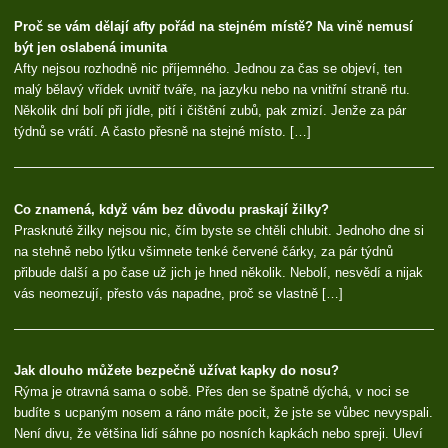
Proč se vám dělají afty pořád na stejném místě? Na vině nemusí
být jen oslabená imunita
Afty nejsou rozhodně nic příjemného. Jednou za čas se objeví, ten
malý bělavý vřídek uvnitř tváře, na jazyku nebo na vnitřní straně rtu.
Několik dní bolí při jídle, pití i čištění zubů, pak zmizí. Jenže za pár
týdnů se vrátí. A často přesně na stejné místo. […]
Co znamená, když vám bez důvodu praskají žilky?
Prasknuté žilky nejsou nic, čím byste se chtěli chlubit. Jednoho dne si
na stehně nebo lýtku všimnete tenké červené čárky, za pár týdnů
přibude další a po čase už jich je hned několik. Nebolí, nesvědí a nijak
vás neomezují, přesto vás napadne, proč se vlastně […]
Jak dlouho můžete bezpečně užívat kapky do nosu?
Rýma je otravná sama o sobě. Přes den se špatně dýchá, v noci se
budíte s ucpaným nosem a ráno máte pocit, že jste se vůbec nevyspali.
Není divu, že většina lidí sáhne po nosních kapkách nebo spreji. Uleví