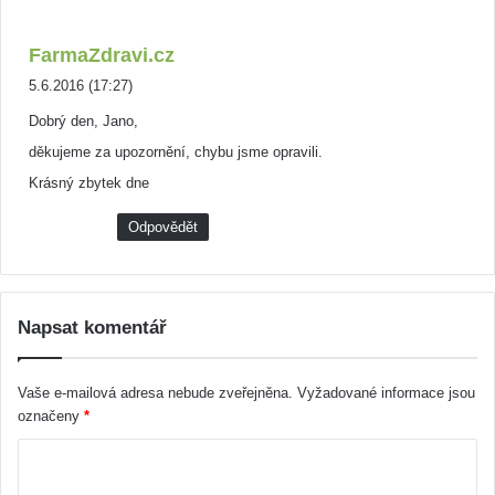
n
FarmaZdravi.cz
a
5.6.2016 (17:27)
p
Dobrý den, Jano,
s
děkujeme za upozornění, chybu jsme opravili.
a
l
Krásný zbytek dne
:
Odpovědět
Napsat komentář
Vaše e-mailová adresa nebude zveřejněna.
Vyžadované informace jsou
označeny
*