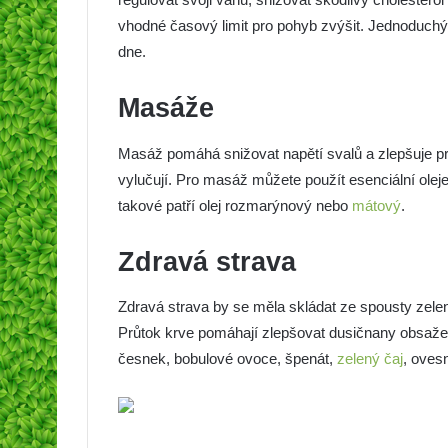
vhodné časový limit pro pohyb zvýšit. Jednoduchý
dne.
Masáže
Masáž pomáhá snižovat napětí svalů a zlepšuje prů
vylučují. Pro masáž můžete použít esenciální oleje
takové patří olej rozmarýnový nebo
mátový
.
Zdravá strava
Zdravá strava by se měla skládat ze spousty zelen
Průtok krve pomáhají zlepšovat dusičnany obsaž
česnek, bobulové ovoce, špenát,
zelený čaj
, oves