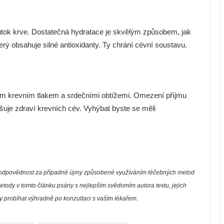
průtok krve. Dostatečná hydratace je skvělým způsobem, jak
terý obsahuje silné antioxidanty. Ty chrání cévní soustavu.
kým krevním tlakem a srdečními obtížemi. Omezení příjmu
pšuje zdraví krevních cév. Vyhýbat byste se měli
í zodpovědnost za případné újmy způsobené využíváním léčebných metod
etody v tomto článku psány s nejlepším svědomím autora textu, jejich
by probíhat výhradně po konzultaci s vaším lékařem.