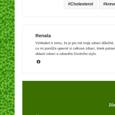
Cholesterol
krev
Renata
Vzhledem k tomu, že je pro mě moje zdraví důležité, 
co mi pomůže upevnit si celkové zdraví, které potrav
oblasti zdraví a zdravého životního stylu.
F
a
c
e
b
o
o
Zůs
k