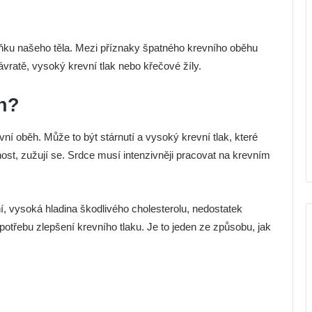
ňku našeho těla. Mezi příznaky špatného krevního oběhu
vratě, vysoký krevní tlak nebo křečové žíly.
ěh?
evní oběh. Může to být stárnutí a vysoký krevní tlak, které
nost, zužují se. Srdce musí intenzivněji pracovat na krevním
í, vysoká hladina škodlivého cholesterolu, nedostatek
otřebu zlepšení krevního tlaku. Je to jeden ze způsobu, jak