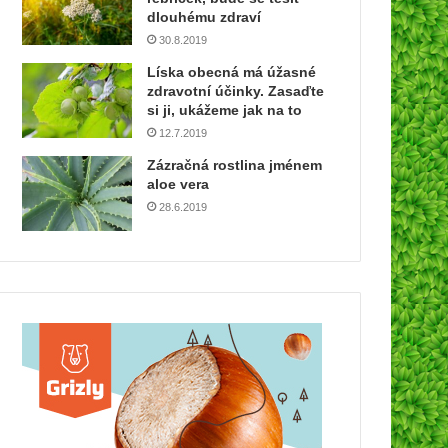
dlouhému zdraví
30.8.2019
Líska obecná má úžasné
zdravotní účinky. Zasaďte
si ji, ukážeme jak na to
12.7.2019
Zázračná rostlina jménem
aloe vera
28.6.2019