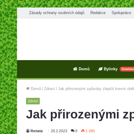
Zásady ochrany osobních údajů
Redakce
Spolupráce
Domů
Bylinky
Databáz
Domů
/
Zdraví
/
Jak přirozenými způsoby zlepšit krevní obě
Zdraví
Jak přirozenými z
Renata
20.2.2023
0
1 280