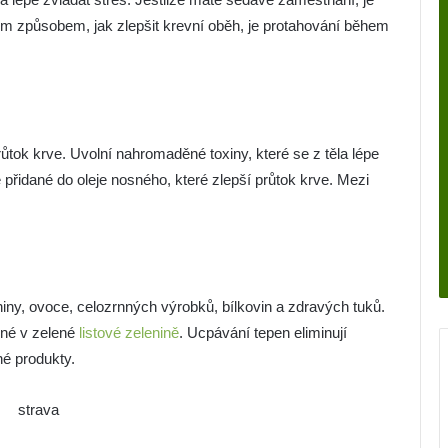
m způsobem, jak zlepšit krevní oběh, je protahování během
tok krve. Uvolní nahromaděné toxiny, které se z těla lépe
 přidané do oleje nosného, které zlepší průtok krve. Mezi
iny, ovoce, celozrnných výrobků, bílkovin a zdravých tuků.
ené v zelené
listové zelenině
. Ucpávání tepen eliminují
né produkty.