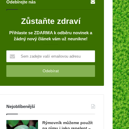
Odebírejte nás
Zůstaňte zdraví
Přihlaste se ZDARMA k odběru novinek a
žádný nový článek vám už neunikne!
S
e
m
z
a
d
e
j
t
Nejoblíbenější
e
v
a
Rýmovník můžeme použít
š
na rýmu i jako repelent –