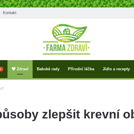
Kontakt
Zdraví
Babské rady
Přírodní léčba
Jídlo a recepty
e
h?
působy zlepšit krevní 