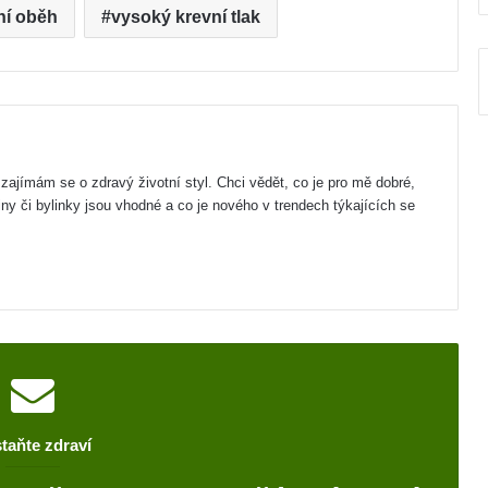
ní oběh
vysoký krevní tlak
zajímám se o zdravý životní styl. Chci vědět, co je pro mě dobré,
iny či bylinky jsou vhodné a co je nového v trendech týkajících se
taňte zdraví