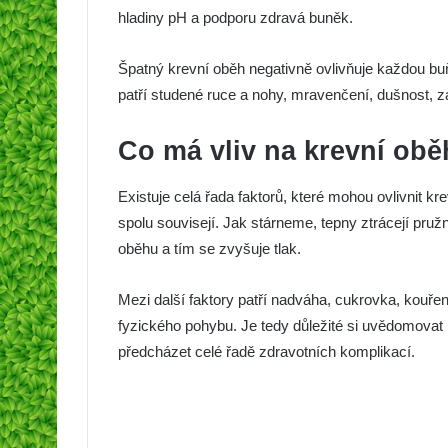
hladiny pH a podporu zdravá buněk.
Špatný krevní oběh negativně ovlivňuje každou bu
patří studené ruce a nohy, mravenčení, dušnost, zá
Co má vliv na krevní ob
Existuje celá řada faktorů, které mohou ovlivnit kr
spolu souvisejí. Jak stárneme, tepny ztrácejí pruž
oběhu a tím se zvyšuje tlak.
Mezi další faktory patří nadváha, cukrovka, kouřen
fyzického pohybu. Je tedy důležité si uvědomovat p
předcházet celé řadě zdravotních komplikací.