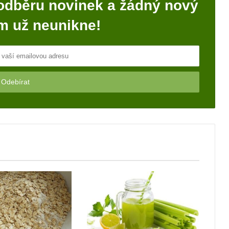
odběru novinek a žádný nový
m už neunikne!