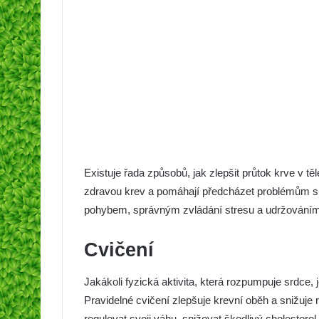
Existuje řada způsobů, jak zlepšit průtok krve v tě
zdravou krev a pomáhají předcházet problémům s 
pohybem, správným zvládání stresu a udržováním
Cvičení
Jakákoli fyzická aktivita, která rozpumpuje srdce,
Pravidelné cvičení zlepšuje krevní oběh a snižuje
regulovat svoji váhu, snižovat škodlivý cholesterol