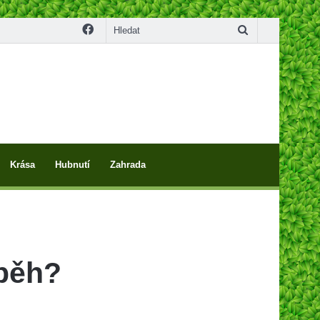
Facebook
Hledat
Krása
Hubnutí
Zahrada
oběh?