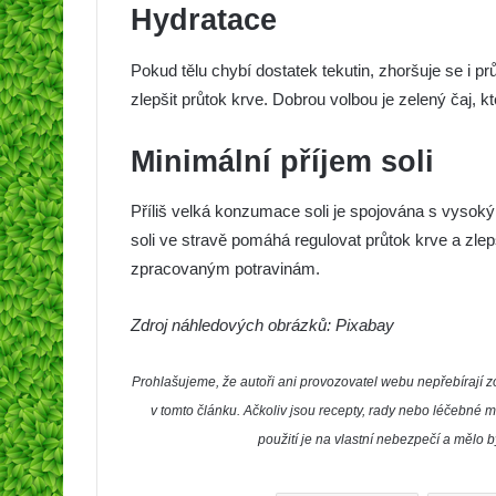
Hydratace
Pokud tělu chybí dostatek tekutin, zhoršuje se i 
zlepšit průtok krve. Dobrou volbou je zelený čaj, k
Minimální příjem soli
Příliš velká konzumace soli je spojována s vyso
soli ve stravě pomáhá regulovat průtok krve a zle
zpracovaným potravinám.
Zdroj náhledových obrázků: Pixabay
Prohlašujeme, že autoři ani provozovatel webu nepřebíraj
v tomto článku. Ačkoliv jsou recepty, rady nebo léčebné m
použití je na vlastní nebezpečí a mělo 