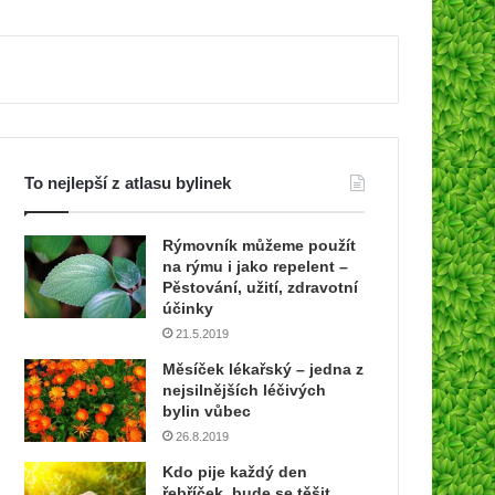
To nejlepší z atlasu bylinek
Rýmovník můžeme použít
na rýmu i jako repelent –
Pěstování, užití, zdravotní
účinky
21.5.2019
Měsíček lékařský – jedna z
nejsilnějších léčivých
bylin vůbec
26.8.2019
Kdo pije každý den
řebříček, bude se těšit