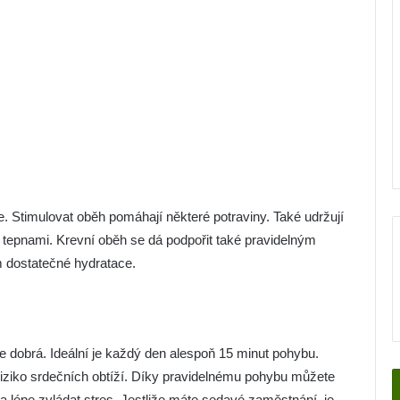
le. Stimulovat oběh pomáhají některé potraviny. Také udržují
tepnami. Krevní oběh se dá podpořit také pravidelným
 dostatečné hydratace.
 je dobrá. Ideální je každý den alespoň 15 minut pohybu.
 riziko srdečních obtíží. Díky pravidelnému pohybu můžete
 a lépe zvládat stres. Jestliže máte sedavé zaměstnání, je