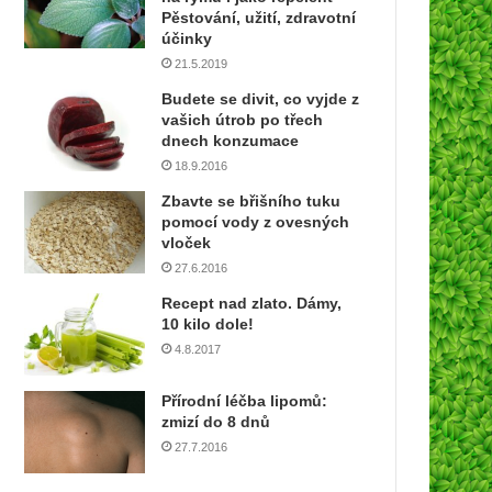
í
Pěstování, užití, zdravotní
e
účinky
m
21.5.2019
a
Budete se divit, co vyjde z
i
vašich útrob po třech
l
dnech konzumace
o
18.9.2016
v
o
Zbavte se břišního tuku
u
pomocí vody z ovesných
a
vloček
d
27.6.2016
r
Recept nad zlato. Dámy,
e
10 kilo dole!
s
4.8.2017
u
Přírodní léčba lipomů:
zmizí do 8 dnů
27.7.2016