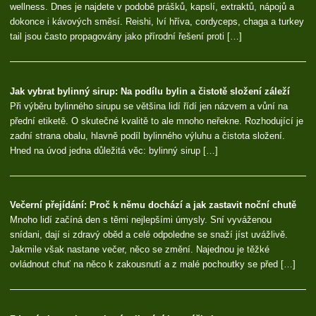
wellness. Dnes je najdete v podobě prášků, kapslí, extraktů, nápojů a
dokonce i kávových směsí. Reishi, lví hříva, cordyceps, chaga a turkey
tail jsou často propagovány jako přírodní řešení proti […]
Jak vybrat bylinný sirup: Na podílu bylin a čistotě složení záleží
Při výběru bylinného sirupu se většina lidí řídí jen názvem a vůní na
přední etiketě. O skutečné kvalitě to ale mnoho neřekne. Rozhodující je
zadní strana obalu, hlavně podíl bylinného výluhu a čistota složení.
Hned na úvod jedna důležitá věc: bylinný sirup […]
Večerní přejídání: Proč k němu dochází a jak zastavit noční chutě
Mnoho lidí začíná den s těmi nejlepšími úmysly. Sní vyváženou
snídani, dají si zdravý oběd a celé odpoledne se snaží jíst uvážlivě.
Jakmile však nastane večer, něco se změní. Najednou je těžké
ovládnout chuť na něco k zakousnutí a z malé pochoutky se před […]