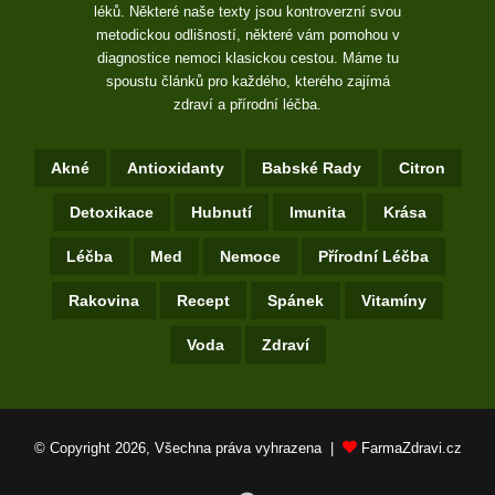
léků. Některé naše texty jsou kontroverzní svou
metodickou odlišností, některé vám pomohou v
diagnostice nemoci klasickou cestou. Máme tu
spoustu článků pro každého, kterého zajímá
zdraví a přírodní léčba.
Akné
Antioxidanty
Babské Rady
Citron
Detoxikace
Hubnutí
Imunita
Krása
Léčba
Med
Nemoce
Přírodní Léčba
Rakovina
Recept
Spánek
Vitamíny
Voda
Zdraví
© Copyright 2026, Všechna práva vyhrazena |
FarmaZdravi.cz