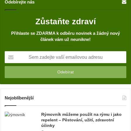
Odebírejte nás
Zůstaňte zdraví
Přihlaste se ZDARMA k odběru novinek a žádný nový
článek vám už neunikne!
S
e
m
z
a
d
e
j
Nejoblíbenější
t
e
Rýmovník můžeme použít na rýmu i jako
v
repelent – Pěstování, užití, zdravotní
a
účinky
š