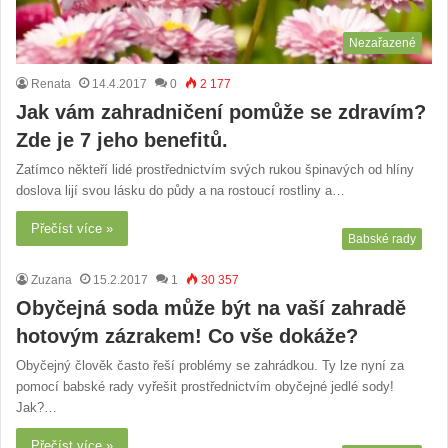
Nezařazené
Renata
14.4.2017
0
2 177
Jak vám zahradničení pomůže se zdravím?
Zde je 7 jeho benefitů.
Zatímco někteří lidé prostřednictvím svých rukou špinavých od hlíny
doslova lijí svou lásku do půdy a na rostoucí rostliny a…
Přečíst více »
Babské rady
Zuzana
15.2.2017
1
30 357
Obyčejná soda může být na vaší zahradě
hotovým zázrakem! Co vše dokáže?
Obyčejný člověk často řeší problémy se zahrádkou. Ty lze nyní za
pomocí babské rady vyřešit prostřednictvím obyčejné jedlé sody!
Jak?…
Přečíst více »