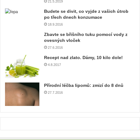
21.5.2019
í
e
Budete se divit, co vyjde z vašich útrob
m
po třech dnech konzumace
a
18.9.2016
i
Zbavte se břišního tuku pomocí vody z
l
ovesných vloček
o
27.6.2016
v
o
Recept nad zlato. Dámy, 10 kilo dole!
u
4.8.2017
a
d
r
Přírodní léčba lipomů: zmizí do 8 dnů
e
27.7.2016
s
u