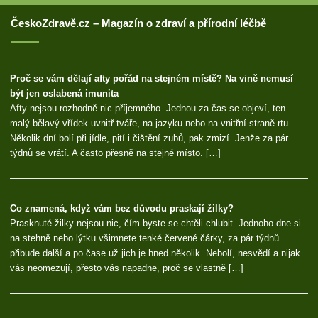
ČeskoZdravě.cz – Magazín o zdraví a přírodní léčbě
Proč se vám dělají afty pořád na stejném místě? Na vině nemusí
být jen oslabená imunita
Afty nejsou rozhodně nic příjemného. Jednou za čas se objeví, ten
malý bělavý vřídek uvnitř tváře, na jazyku nebo na vnitřní straně rtu.
Několik dní bolí při jídle, pití i čištění zubů, pak zmizí. Jenže za pár
týdnů se vrátí. A často přesně na stejné místo. […]
Co znamená, když vám bez důvodu praskají žilky?
Prasknuté žilky nejsou nic, čím byste se chtěli chlubit. Jednoho dne si
na stehně nebo lýtku všimnete tenké červené čárky, za pár týdnů
přibude další a po čase už jich je hned několik. Nebolí, nesvědí a nijak
vás neomezují, přesto vás napadne, proč se vlastně […]