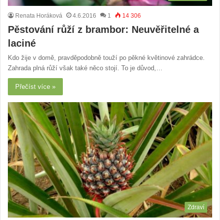
Renata Horáková
4.6.2016
1
14 306
Pěstování růží z brambor: Neuvěřitelné a
laciné
Kdo žije v domě, pravděpodobně touží po pěkné květinové zahrádce.
Zahrada plná růží však také něco stojí. To je důvod,…
Přečíst více »
Zdraví