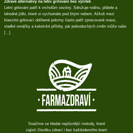
Zdravé alternativy na letní grilování bez výčitek
Letní grilování patří k vrcholům sezóny. Sdružuje rodinu, přátele a
lahodné jídlo, které si vychutnáte pod širým nebem. Ačkoli mezi
klasické grilovací oblíbené pokrmy často patří zpracované maso,
sladké omáčky a kalorické přílohy, pár jednoduchých změn může vaše
[…]
Snažíme se hledat nejrůznější metody, které
zajistí člověku zdraví i bez každodenního braní