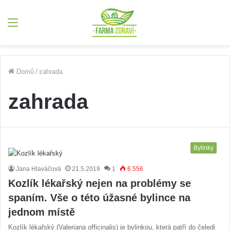
Menu
Domů
/
zahrada
zahrada
Bylinky
Jana Hlaváčová
21.5.2019
1
6 556
Kozlík lékařský nejen na problémy se
spaním. Vše o této úžasné bylince na
jednom místě
Kozlík lékařský (Valeriana officinalis) je bylinkou, která patří do čeledi