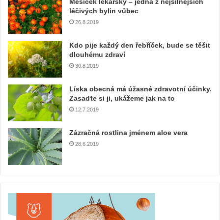
Měsíček lékařský – jedna z nejsilnějších
léčivých bylin vůbec
26.8.2019
Kdo pije každý den řebříček, bude se těšit
dlouhému zdraví
30.8.2019
Líska obecná má úžasné zdravotní účinky.
Zasaďte si ji, ukážeme jak na to
12.7.2019
Zázračná rostlina jménem aloe vera
28.6.2019