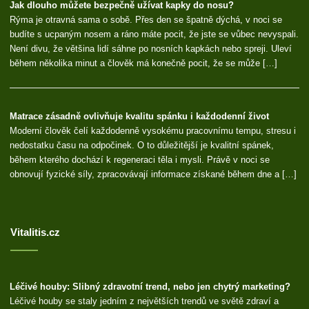
Jak dlouho můžete bezpečně užívat kapky do nosu?
Rýma je otravná sama o sobě. Přes den se špatně dýchá, v noci se
budíte s ucpaným nosem a ráno máte pocit, že jste se vůbec nevyspali.
Není divu, že většina lidí sáhne po nosních kapkách nebo spreji. Uleví
během několika minut a člověk má konečně pocit, že se může […]
Matrace zásadně ovlivňuje kvalitu spánku i každodenní život
Moderní člověk čelí každodenně vysokému pracovnímu tempu, stresu i
nedostatku času na odpočinek. O to důležitější je kvalitní spánek,
během kterého dochází k regeneraci těla i mysli. Právě v noci se
obnovují fyzické síly, zpracovávají informace získané během dne a […]
Vitalitis.cz
Léčivé houby: Slibný zdravotní trend, nebo jen chytrý marketing?
Léčivé houby se staly jedním z největších trendů ve světě zdraví a