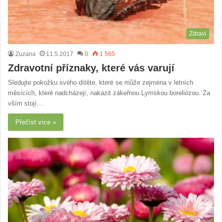
Zdraví
Zuzana
11.5.2017
0
1 565
Zdravotní příznaky, které vás varují
Sledujte pokožku svého dítěte, které se může zejména v letních
měsících, které nadcházejí, nakazit zákeřnou Lymskou boreliózou. Za
vším stojí…
Přečíst více »