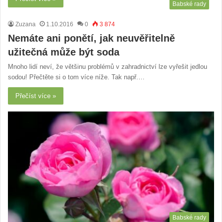
Babské rady
Zuzana
1.10.2016
0
3 874
Nemáte ani ponětí, jak neuvěřitelně
užitečná může být soda
Mnoho lidí neví, že většinu problémů v zahradnictví lze vyřešit jedlou
sodou! Přečtěte si o tom více níže. Tak např.…
Přečíst více »
Babské rady