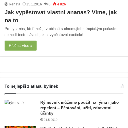
Renata
15.1.2016
0
4 826
Jak vypěstovat vlastní ananas? Víme, jak
na to
Pro ty z nás, kteří nežijí v oblasti s ohromujícím tropickým počasím,
se hodí tento návod, jak si vypěstovat exotické…
Přečíst více »
To nejlepší z atlasu bylinek
Rýmovník můžeme použít na rýmu i jako
repelent – Pěstování, užití, zdravotní
účinky
21.5.2019