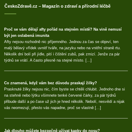
ČeskoZdravě.cz – Magazín o zdraví a přírodní léčbě
Proč se vám dělají afty pořád na stejném místě? Na vině nemusí
být jen oslabená imunita
Afty nejsou rozhodně nic příjemného. Jednou za čas se objeví, ten
malý bělavý vřídek uvnitř tváře, na jazyku nebo na vnitřní straně rtu.
Několik dní bolí při jídle, pití i čištění zubů, pak zmizí. Jenže za pár
týdnů se vrátí. A často přesně na stejné místo. […]
Co znamená, když vám bez důvodu praskají žilky?
Prasknuté žilky nejsou nic, čím byste se chtěli chlubit. Jednoho dne si
na stehně nebo lýtku všimnete tenké červené čárky, za pár týdnů
přibude další a po čase už jich je hned několik. Nebolí, nesvědí a nijak
vás neomezují, přesto vás napadne, proč se vlastně […]
Jak dlouho můžete bezpečně užívat kapky do nosu?