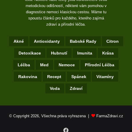
metodickou odlišností, některé vám pomohou v
diagnostice nemoci klasickou cestou. Máme tu
spoustu článků pro každého, kterého zajímá
zdraví a přírodní léčba.
Akné
Antioxidanty
Babské Rady
Citron
Detoxikace
Hubnutí
Imunita
Krása
Léčba
Med
Nemoce
Přírodní Léčba
Rakovina
Recept
Spánek
Vitamíny
Voda
Zdraví
© Copyright 2026, Všechna práva vyhrazena |
FarmaZdravi.cz
Facebook