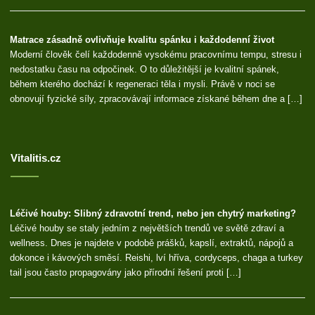
Matrace zásadně ovlivňuje kvalitu spánku i každodenní život
Moderní člověk čelí každodenně vysokému pracovnímu tempu, stresu i
nedostatku času na odpočinek. O to důležitější je kvalitní spánek,
během kterého dochází k regeneraci těla i mysli. Právě v noci se
obnovují fyzické síly, zpracovávají informace získané během dne a […]
Vitalitis.cz
Léčivé houby: Slibný zdravotní trend, nebo jen chytrý marketing?
Léčivé houby se staly jedním z největších trendů ve světě zdraví a
wellness. Dnes je najdete v podobě prášků, kapslí, extraktů, nápojů a
dokonce i kávových směsí. Reishi, lví hříva, cordyceps, chaga a turkey
tail jsou často propagovány jako přírodní řešení proti […]