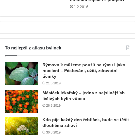
1.2.2016
To nejlepší z atlasu bylinek
Rýmovník můžeme použít na rýmu i jako
repelent – Pěstování, užití, zdravotní
účinky
21.5.2019
Měsíček lékařský – jedna z nejsilnějších
léčivých bylin vůbec
26.8.2019
Kdo pije každý den řebříček, bude se těšit
dlouhému zdraví
30.8.2019