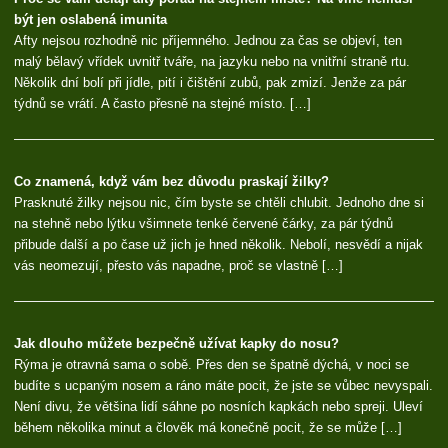
být jen oslabená imunita
Afty nejsou rozhodně nic příjemného. Jednou za čas se objeví, ten
malý bělavý vřídek uvnitř tváře, na jazyku nebo na vnitřní straně rtu.
Několik dní bolí při jídle, pití i čištění zubů, pak zmizí. Jenže za pár
týdnů se vrátí. A často přesně na stejné místo. […]
Co znamená, když vám bez důvodu praskají žilky?
Prasknuté žilky nejsou nic, čím byste se chtěli chlubit. Jednoho dne si
na stehně nebo lýtku všimnete tenké červené čárky, za pár týdnů
přibude další a po čase už jich je hned několik. Nebolí, nesvědí a nijak
vás neomezují, přesto vás napadne, proč se vlastně […]
Jak dlouho můžete bezpečně užívat kapky do nosu?
Rýma je otravná sama o sobě. Přes den se špatně dýchá, v noci se
budíte s ucpaným nosem a ráno máte pocit, že jste se vůbec nevyspali.
Není divu, že většina lidí sáhne po nosních kapkách nebo spreji. Uleví
během několika minut a člověk má konečně pocit, že se může […]