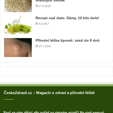
ovesných vloček
v
27.6.2016
o
u
Recept nad zlato. Dámy, 10 kilo dole!
a
4.8.2017
d
r
e
Přírodní léčba lipomů: zmizí do 8 dnů
s
u
27.7.2016
ČeskoZdravě.cz – Magazín o zdraví a přírodní léčbě
Proč se vám dělají afty pořád na stejném místě? Na vině nemusí