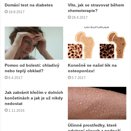
Domácí test na diabetes
Víte, jak se stravovat během
chemoterapie?
18.8.2017
26.4.2017
Pomoc od bolesti: chladivý
Konečně se našel lék na
nebo teplý obklad?
osteoporózu!
6.4.2017
5.7.2017
Jak zabránit křečím v dolních
končetinách a jak je už nikdy
nedostat
1.11.2016
Účinné prostředky, které
odstraní zápach z podpaží