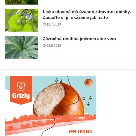
Líska obecná má úžasné zdravotní účinky.
Zasaďte si ji, ukážeme jak na to
12.7.2019
Zázračná rostlina jménem aloe vera
28.6.2019