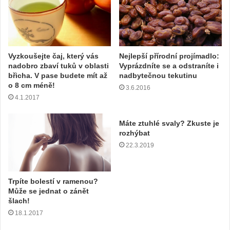
a
š
í
e
m
Vyzkoušejte čaj, který vás
Nejlepší přírodní projímadlo:
a
nadobro zbaví tuků v oblasti
Vyprázdníte se a odstraníte i
i
břicha. V pase budete mít až
nadbytečnou tekutinu
l
o 8 cm méně!
3.6.2016
o
4.1.2017
v
o
u
Máte ztuhlé svaly? Zkuste je
rozhýbat
a
d
22.3.2019
r
e
s
Trpíte bolestí v ramenou?
u
Může se jednat o zánět
šlach!
18.1.2017