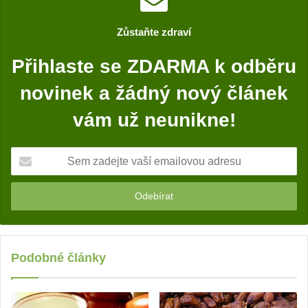
b
o
Zůstaňte zdraví
o
k
Přihlaste se ZDARMA k odběru
novinek a žádný nový článek
vám už neunikne!
S
e
m
z
a
d
e
j
Podobné články
t
e
v