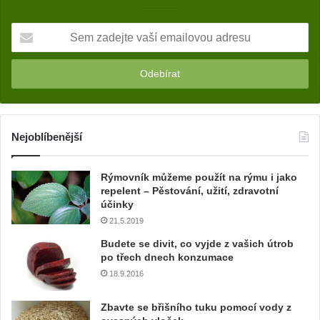
S
e
m
z
a
d
e
j
Nejoblíbenější
t
e
Rýmovník můžeme použít na rýmu i jako
v
repelent – Pěstování, užití, zdravotní
a
účinky
š
21.5.2019
í
e
Budete se divit, co vyjde z vašich útrob
m
po třech dnech konzumace
a
18.9.2016
i
l
Zbavte se břišního tuku pomocí vody z
o