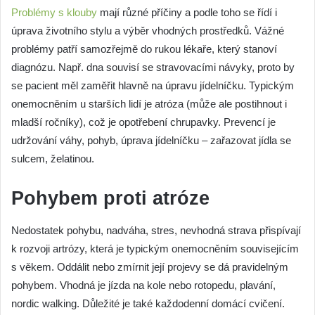
Problémy s klouby
mají různé příčiny a podle toho se řídí i
úprava životního stylu a výběr vhodných prostředků. Vážné
problémy patří samozřejmě do rukou lékaře, který stanoví
diagnózu. Např. dna souvisí se stravovacími návyky, proto by
se pacient měl zaměřit hlavně na úpravu jídelníčku. Typickým
onemocněním u starších lidí je atróza (může ale postihnout i
mladší ročníky), což je opotřebení chrupavky. Prevencí je
udržování váhy, pohyb, úprava jídelníčku – zařazovat jídla se
sulcem, želatinou.
Pohybem proti atróze
Nedostatek pohybu, nadváha, stres, nevhodná strava přispívají
k rozvoji artrózy, která je typickým onemocněním souvisejícím
s věkem. Oddálit nebo zmírnit její projevy se dá pravidelným
pohybem. Vhodná je jízda na kole nebo rotopedu, plavání,
nordic walking. Důležité je také každodenní domácí cvičení.