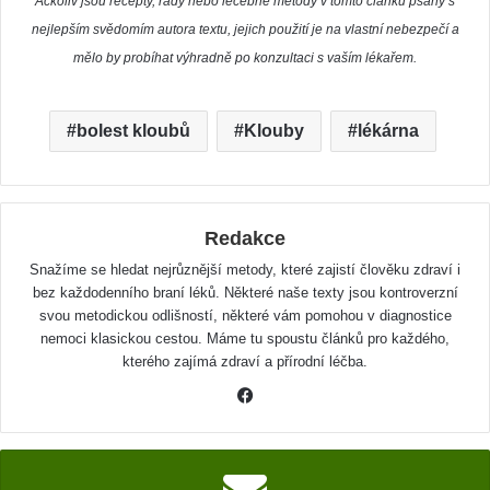
Ačkoliv jsou recepty, rady nebo léčebné metody v tomto článku psány s
nejlepším svědomím autora textu, jejich použití je na vlastní nebezpečí a
mělo by probíhat výhradně po konzultaci s vaším lékařem.
bolest kloubů
Klouby
lékárna
Redakce
Snažíme se hledat nejrůznější metody, které zajistí člověku zdraví i
bez každodenního braní léků. Některé naše texty jsou kontroverzní
svou metodickou odlišností, některé vám pomohou v diagnostice
nemoci klasickou cestou. Máme tu spoustu článků pro každého,
kterého zajímá zdraví a přírodní léčba.
F
a
c
e