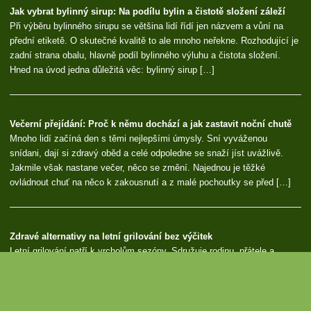
Jak vybrat bylinný sirup: Na podílu bylin a čistotě složení záleží
Při výběru bylinného sirupu se většina lidí řídí jen názvem a vůní na
přední etiketě. O skutečné kvalitě to ale mnoho neřekne. Rozhodující je
zadní strana obalu, hlavně podíl bylinného výluhu a čistota složení.
Hned na úvod jedna důležitá věc: bylinný sirup […]
Večerní přejídání: Proč k němu dochází a jak zastavit noční chutě
Mnoho lidí začíná den s těmi nejlepšími úmysly. Sní vyváženou
snídani, dají si zdravý oběd a celé odpoledne se snaží jíst uvážlivě.
Jakmile však nastane večer, něco se změní. Najednou je těžké
ovládnout chuť na něco k zakousnutí a z malé pochoutky se před […]
Zdravé alternativy na letní grilování bez výčitek
Letní grilování patří k vrcholům sezóny. Sdružuje rodinu, přátele a
lahodné jídlo, které si vychutnáte pod širým nebem. Ačkoli mezi
klasické grilovací oblíbené pokrmy často patří zpracované maso,
sladké omáčky a kalorické přílohy, pár jednoduchých změn může vaše
[…]
Ba