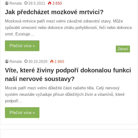
Renata
28.5.2021
3 650
Jak předcházet mozkové mrtvici?
Mozková mrtvice patří mezi velmi závažné zdravotní stavy. Může
způsobit omezení nebo dokonce ztrátu pohyblivosti, řeči nebo dokonce
smrt. Existuje…
Přečíst více »
Zdraví
Renata
30.10.2020
1 960
Víte, které živiny podpoří dokonalou funkci
naší nervové soustavy?
Mozek patří mezi velmi důležité části našeho těla. Celý nervový
systém neustále vyžaduje přísun důležitých živin a vitamínů, které
podpoří…
Přečíst více »