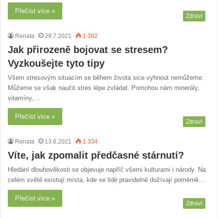
Přečíst více »
Zdraví
Renata
29.7.2021
1 392
Jak přirozeně bojovat se stresem?
Vyzkoušejte tyto tipy
Všem stresovým situacím se během života sice vyhnout nemůžeme.
Můžeme se však naučit stres lépe zvládat. Pomohou nám minerály,
vitamíny,…
Přečíst více »
Zdraví
Renata
13.6.2021
1 334
Víte, jak zpomalit předčasné stárnutí?
Hledání dlouhověkosti se objevuje napříč všemi kulturami i národy. Na
celém světě existují místa, kde se lidé pravidelně dožívají poměrně…
Přečíst více »
Zdraví