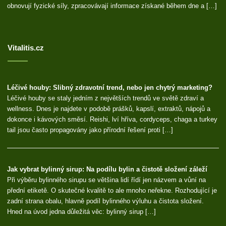
obnovují fyzické síly, zpracovávají informace získané během dne a […]
Vitalitis.cz
Léčivé houby: Slibný zdravotní trend, nebo jen chytrý marketing?
Léčivé houby se staly jedním z největších trendů ve světě zdraví a
wellness. Dnes je najdete v podobě prášků, kapslí, extraktů, nápojů a
dokonce i kávových směsí. Reishi, lví hříva, cordyceps, chaga a turkey
tail jsou často propagovány jako přírodní řešení proti […]
Jak vybrat bylinný sirup: Na podílu bylin a čistotě složení záleží
Při výběru bylinného sirupu se většina lidí řídí jen názvem a vůní na
přední etiketě. O skutečné kvalitě to ale mnoho neřekne. Rozhodující je
zadní strana obalu, hlavně podíl bylinného výluhu a čistota složení.
Hned na úvod jedna důležitá věc: bylinný sirup […]