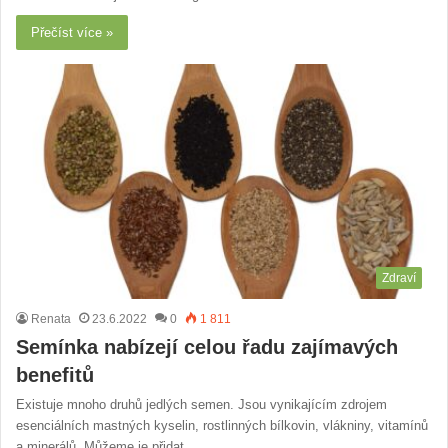
Přečíst více »
Zdraví
Renata
23.6.2022
0
1 811
Semínka nabízejí celou řadu zajímavých
benefitů
Existuje mnoho druhů jedlých semen. Jsou vynikajícím zdrojem
esenciálních mastných kyselin, rostlinných bílkovin, vlákniny, vitamínů
a minerálů. Můžeme je přidat…