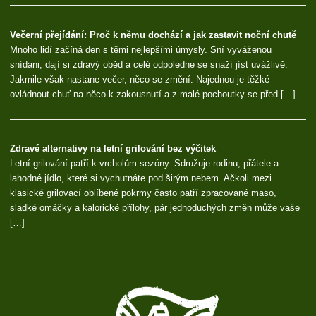
Večerní přejídání: Proč k němu dochází a jak zastavit noční chutě
Mnoho lidí začíná den s těmi nejlepšími úmysly. Sní vyváženou
snídani, dají si zdravý oběd a celé odpoledne se snaží jíst uvážlivě.
Jakmile však nastane večer, něco se změní. Najednou je těžké
ovládnout chuť na něco k zakousnutí a z malé pochoutky se před […]
Zdravé alternativy na letní grilování bez výčitek
Letní grilování patří k vrcholům sezóny. Sdružuje rodinu, přátele a
lahodné jídlo, které si vychutnáte pod širým nebem. Ačkoli mezi
klasické grilovací oblíbené pokrmy často patří zpracované maso,
sladké omáčky a kalorické přílohy, pár jednoduchých změn může vaše
[…]