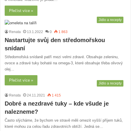
Přečíst více »
Jídlo a recepty
Renata
13.1.2022
0
1 863
Nastartujte svůj den středomořskou
snídaní
Středomořská snídaně patří mezi velmi zdravé. Obsahuje zeleninu,
ovoce a zdravé tuky bohaté na omega-3, které obsahuje třeba olivový
olej…
Přečíst více »
Jídlo a recepty
Renata
24.11.2021
1 415
Dobré a nezdravé tuky – kde všude je
nalezneme?
Často slýcháme, že bychom ve stravě měli omezit vyšší příjem tuků,
které mohou za celou řadu zdravotních obtíží. Jedná se…