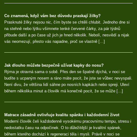
Co znamená, když vám bez důvodu praskají žilky?
Prasknuté žilky nejsou nic, čím byste se chtěli chlubit. Jednoho dne si
na stehně nebo lýtku všimnete tenké červené čárky, za pár týdnů
přibude další a po čase už jich je hned několik. Nebolí, nesvědí a nijak
vás neomezují, přesto vás napadne, proč se vlastně […]
Jak dlouho můžete bezpečně užívat kapky do nosu?
Rýma je otravná sama o sobě. Přes den se špatně dýchá, v noci se
budíte s ucpaným nosem a ráno máte pocit, že jste se vůbec nevyspali.
Není divu, že většina lidí sáhne po nosních kapkách nebo spreji. Uleví
během několika minut a člověk má konečně pocit, že se může […]
Matrace zásadně ovlivňuje kvalitu spánku i každodenní život
Moderní člověk čelí každodenně vysokému pracovnímu tempu, stresu i
nedostatku času na odpočinek. O to důležitější je kvalitní spánek,
během kterého dochází k regeneraci těla i mysli. Právě v noci se