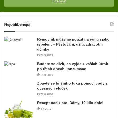
z
a
d
e
j
Nejoblíbenější
t
e
Rýmovník můžeme použít na rýmu i jako
v
repelent – Pěstování, užití, zdravotní
a
účinky
š
21.5.2019
í
e
Budete se divit, co vyjde z vašich útrob
m
po třech dnech konzumace
a
18.9.2016
i
Zbavte se břišního tuku pomocí vody z
l
ovesných vloček
o
27.6.2016
v
o
Recept nad zlato. Dámy, 10 kilo dole!
u
4.8.2017
a
d