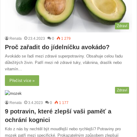
Zdraví
Renata
23.4.2023
0
1 279
Proč zařadit do jídelníčku avokádo?
Avokádo se řadí mezi zdravé superpotraviny. Obsahuje celou řadu
důležitých živin. Patří mezi ně zdravé tuky, vláknina, draslík nebo
vitamín…
Přečíst více »
Zdraví
Renata
3.4.2023
0
1 177
9 potravin, které zlepší vaši paměť a
ochrání kognici
Kdo z nás by nechtěl být moudřejší nebo rychlejší? Potraviny pro
mozek patří mezi specifické. Prokazatelným způsobem zlepšují