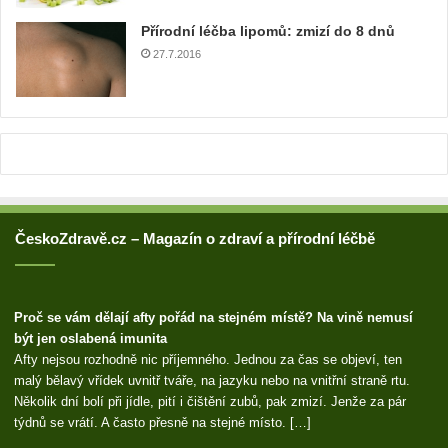
r
Přírodní léčba lipomů: zmizí do 8 dnů
e
27.7.2016
s
u
ČeskoZdravě.cz – Magazín o zdraví a přírodní léčbě
Proč se vám dělají afty pořád na stejném místě? Na vině nemusí
být jen oslabená imunita
Afty nejsou rozhodně nic příjemného. Jednou za čas se objeví, ten
malý bělavý vřídek uvnitř tváře, na jazyku nebo na vnitřní straně rtu.
Několik dní bolí při jídle, pití i čištění zubů, pak zmizí. Jenže za pár
týdnů se vrátí. A často přesně na stejné místo. […]