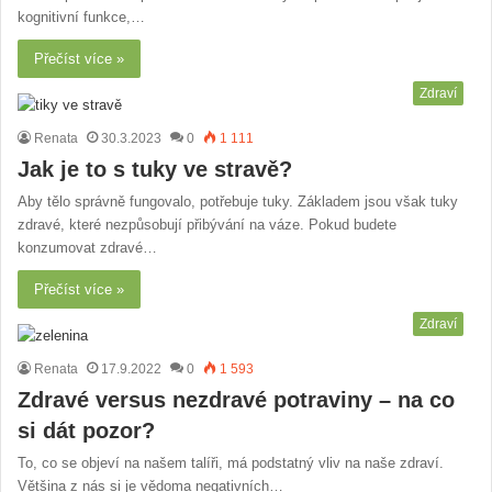
kognitivní funkce,…
Přečíst více »
Zdraví
Renata
30.3.2023
0
1 111
Jak je to s tuky ve stravě?
Aby tělo správně fungovalo, potřebuje tuky. Základem jsou však tuky
zdravé, které nezpůsobují přibývání na váze. Pokud budete
konzumovat zdravé…
Přečíst více »
Zdraví
Renata
17.9.2022
0
1 593
Zdravé versus nezdravé potraviny – na co
si dát pozor?
To, co se objeví na našem talíři, má podstatný vliv na naše zdraví.
Většina z nás si je vědoma negativních…