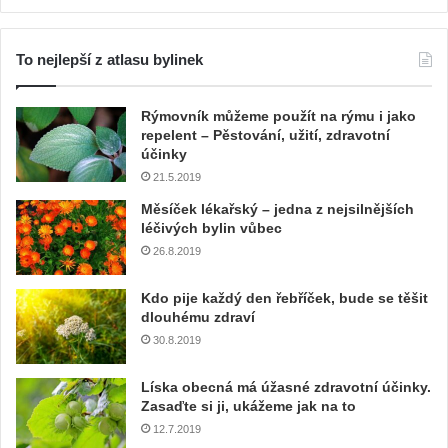
To nejlepší z atlasu bylinek
Rýmovník můžeme použít na rýmu i jako
repelent – Pěstování, užití, zdravotní
účinky
21.5.2019
Měsíček lékařský – jedna z nejsilnějších
léčivých bylin vůbec
26.8.2019
Kdo pije každý den řebříček, bude se těšit
dlouhému zdraví
30.8.2019
Líska obecná má úžasné zdravotní účinky.
Zasaďte si ji, ukážeme jak na to
12.7.2019