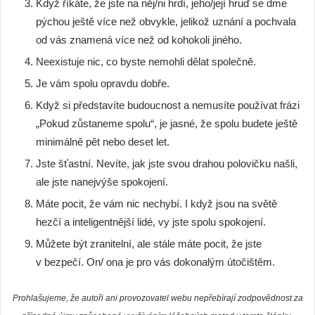
Když říkáte, že jste na něj/ni hrdí, jeho/její hruď se dme
pýchou ještě více než obvykle, jelikož uznání a pochvala
od vás znamená více než od kohokoli jiného.
Neexistuje nic, co byste nemohli dělat společně.
Je vám spolu opravdu dobře.
Když si představíte budoucnost a nemusíte používat frázi
„Pokud zůstaneme spolu“, je jasné, že spolu budete ještě
minimálně pět nebo deset let.
Jste šťastní. Nevíte, jak jste svou drahou polovičku našli,
ale jste nanejvýše spokojení.
Máte pocit, že vám nic nechybí. I když jsou na světě
hezčí a inteligentnější lidé, vy jste spolu spokojení.
Můžete být zranitelní, ale stále máte pocit, že jste
v bezpečí. On/ ona je pro vás dokonalým útočištěm.
Prohlašujeme, že autoři ani provozovatel webu nepřebírají zodpovědnost za