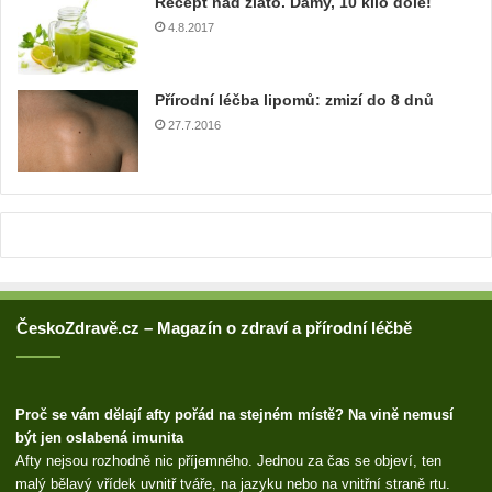
Recept nad zlato. Dámy, 10 kilo dole!
a
4.8.2017
d
r
e
Přírodní léčba lipomů: zmizí do 8 dnů
s
u
27.7.2016
ČeskoZdravě.cz – Magazín o zdraví a přírodní léčbě
Proč se vám dělají afty pořád na stejném místě? Na vině nemusí
být jen oslabená imunita
Afty nejsou rozhodně nic příjemného. Jednou za čas se objeví, ten
malý bělavý vřídek uvnitř tváře, na jazyku nebo na vnitřní straně rtu.