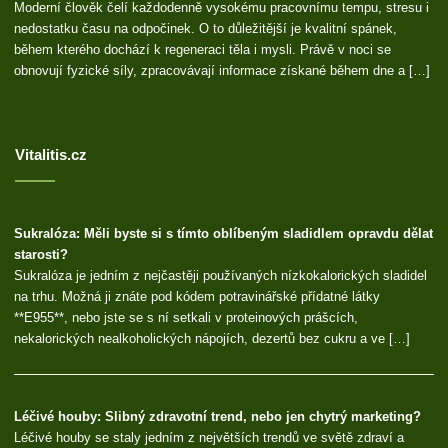
Moderní člověk čelí každodenně vysokému pracovnímu tempu, stresu i
nedostatku času na odpočinek. O to důležitější je kvalitní spánek,
během kterého dochází k regeneraci těla i mysli. Právě v noci se
obnovují fyzické síly, zpracovávají informace získané během dne a […]
Vitalitis.cz
Sukralóza: Měli byste si s tímto oblíbeným sladidlem opravdu dělat
starosti?
Sukralóza je jedním z nejčastěji používaných nízkokalorických sladidel
na trhu. Možná ji znáte pod kódem potravinářské přídatné látky
**E955**, nebo jste se s ní setkali v proteinových prášcích,
nekalorických nealkoholických nápojích, dezertů bez cukru a ve […]
Léčivé houby: Slibný zdravotní trend, nebo jen chytrý marketing?
Léčivé houby se staly jedním z největších trendů ve světě zdraví a