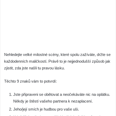
Nehledejte velké milostné scény, které spolu zažíváte, držte se
každodenních maličkostí. Právě to je nejjednodušší způsob jak
zjistit, zda jste našli tu pravou lásku.
Těchto 9 znaků vám to potvrdí:
Jste připraveni se obětovat a neočekáváte nic na oplátku.
Někdy je štěstí vašeho partnera k nezaplacení.
Jeho/její smích je hudbou pro vaše uši.