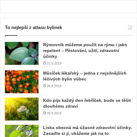
To nejlepší z atlasu bylinek
Rýmovník můžeme použít na rýmu i jako
repelent – Pěstování, užití, zdravotní
účinky
21.5.2019
Měsíček lékařský – jedna z nejsilnějších
léčivých bylin vůbec
26.8.2019
Kdo pije každý den řebříček, bude se těšit
dlouhému zdraví
30.8.2019
Líska obecná má úžasné zdravotní účinky.
Zasaďte si ji, ukážeme jak na to