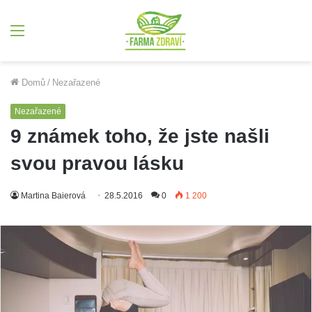
Menu
Domů
/
Nezařazené
Nezařazené
9 známek toho, že jste našli
svou pravou lásku
Martina Baierová
28.5.2016
0
1 200