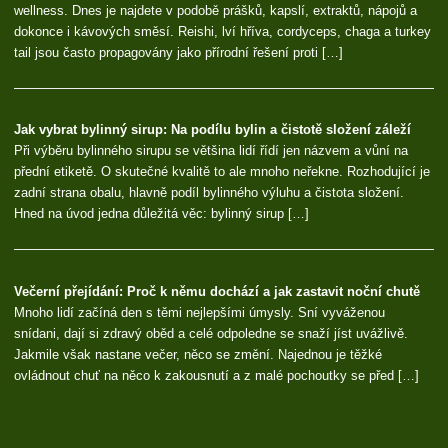
wellness. Dnes je najdete v podobě prášků, kapslí, extraktů, nápojů a
dokonce i kávových směsí. Reishi, lví hříva, cordyceps, chaga a turkey
tail jsou často propagovány jako přírodní řešení proti […]
Jak vybrat bylinný sirup: Na podílu bylin a čistotě složení záleží
Při výběru bylinného sirupu se většina lidí řídí jen názvem a vůní na
přední etiketě. O skutečné kvalitě to ale mnoho neřekne. Rozhodující je
zadní strana obalu, hlavně podíl bylinného výluhu a čistota složení.
Hned na úvod jedna důležitá věc: bylinný sirup […]
Večerní přejídání: Proč k němu dochází a jak zastavit noční chutě
Mnoho lidí začíná den s těmi nejlepšími úmysly. Sní vyváženou
snídani, dají si zdravý oběd a celé odpoledne se snaží jíst uvážlivě.
Jakmile však nastane večer, něco se změní. Najednou je těžké
ovládnout chuť na něco k zakousnutí a z malé pochoutky se před […]