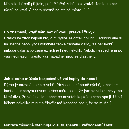
Několik dní bolí při jídle, pití i čištění zubů, pak zmizí. Jenže za pár
týdnů se vrátí. A často přesně na stejné místo. […]
Co znamená, když vám bez důvodu praskají žilky?
Prasknuté žilky nejsou nic, čím byste se chtěli chlubit. Jednoho dne si
na stehně nebo lýtku všimnete tenké červené čárky, za pár týdnů
přibude další a po čase už jich je hned několik. Nebolí, nesvědí a nijak
vás neomezují, přesto vás napadne, proč se vlastně […]
Jak dlouho můžete bezpečně užívat kapky do nosu?
Rýma je otravná sama o sobě. Přes den se špatně dýchá, v noci se
budíte s ucpaným nosem a ráno máte pocit, že jste se vůbec nevyspali.
Není divu, že většina lidí sáhne po nosních kapkách nebo spreji. Uleví
během několika minut a člověk má konečně pocit, že se může […]
Matrace zásadně ovlivňuje kvalitu spánku i každodenní život