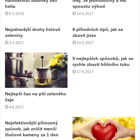
nafouknout balónky bez
olej. Je jednoduchý a má
a
helia
spoustu výhod
i
5.5.2016
14.6.2017
l
o
v
Nejzdravější druhy listové
8 přírodních tipů, jak se
o
zeleniny
zbavit jizev
u
3.4.2017
10.5.2017
a
d
5 nejlepších způsobů, jak se
r
rychle zbavit břišního tuku
e
17.6.2017
s
u
Nejlepší čas na pití zeleného
čaje
4.6.2017
Nejefektivnější přirozený
způsob, jak zničit menší
žlučové kameny za 1 den