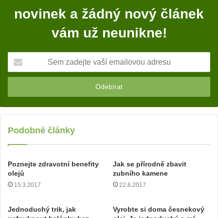
novinek a žádný nový článek
vám už neunikne!
S
e
m
z
a
d
e
j
Podobné články
t
e
v
Poznejte zdravotní benefity
Jak se přírodně zbavit
a
olejů
zubního kamene
š
15.3.2017
22.6.2017
í
e
Jednoduchý trik, jak
Vyrobte si doma česnekový
m