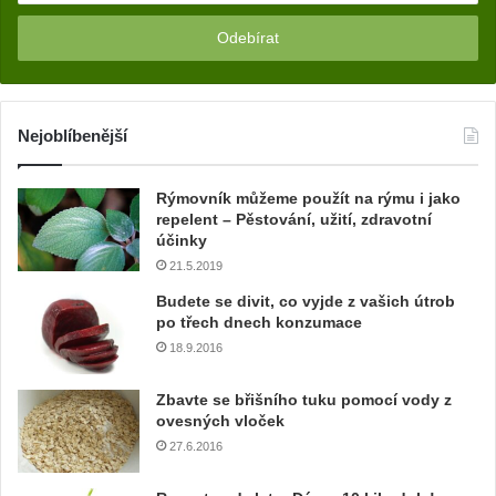
m
z
a
d
e
j
Nejoblíbenější
t
e
Rýmovník můžeme použít na rýmu i jako
v
repelent – Pěstování, užití, zdravotní
a
účinky
š
21.5.2019
í
e
Budete se divit, co vyjde z vašich útrob
m
po třech dnech konzumace
a
18.9.2016
i
l
Zbavte se břišního tuku pomocí vody z
o
ovesných vloček
v
27.6.2016
o
u