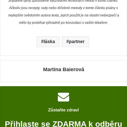
případné újmy způsobené využíváním léčebných metod v tomto článku.
Ačkoliv jsou recepty, rady nebo léčebné metody v tomto článku psány s
nejlepším svědomím autora textu, jejich použití je na vlastní nebezpečí a
mělo by probíhat výhradně po konzultaci s vaším lékařem.
láska
partner
Martina Baierová
Zůstaňte zdraví
Přihlaste se ZDARMA k odběru