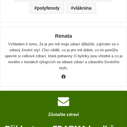
polyfenoly
vláknina
Renata
Vzhledem k tomu, že je pro mě moje zdraví důležité, zajímám se o
zdravý životní styl. Chci vědět, co je pro mě dobré, co mi pomůže
upevnit si celkové zdraví, které potraviny či bylinky jsou vhodné a co je
nového v trendech týkajících se oblasti zdraví a zdravého životního
stylu.
F
a
c
e
b
o
Zůstaňte zdraví
o
k