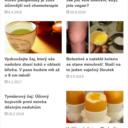
Kořen pampelišky je 100x
Jak jíst více bílkovin, když
účinnější než chemoterapie
jste vegan?
6.4.2016
20.8.2016
Vyzkoušejte čaj, který vás
Bolestivé a nateklé koleno
nadobro zbaví tuků v oblasti
se stane minulostí: Stačí na
břicha. V pase budete mít až
to jeden vaječný žloutek
o 8 cm méně!
3.9.2016
4.1.2017
Tymiánový čaj: Účinný
bojovník proti mnoha
děsivým neduhům
28.2.2018