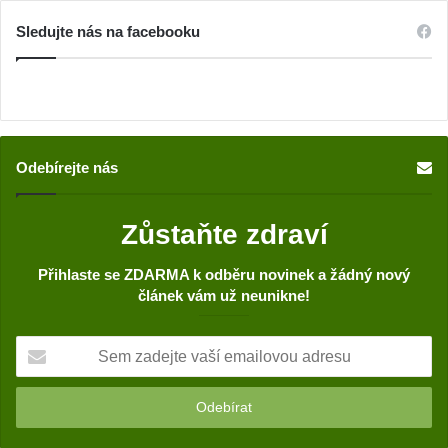
Sledujte nás na facebooku
Odebírejte nás
Zůstaňte zdraví
Přihlaste se ZDARMA k odběru novinek a žádný nový
článek vám už neunikne!
S
e
m
z
a