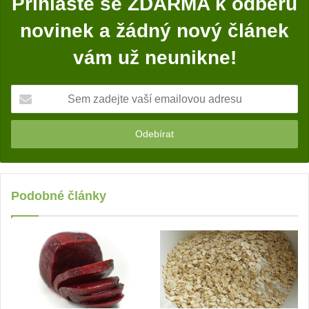
Přihlaste se ZDARMA k odběru
novinek a žádný nový článek
vám už neunikne!
S
e
m
z
a
d
e
j
Podobné články
t
e
v
a
š
í
e