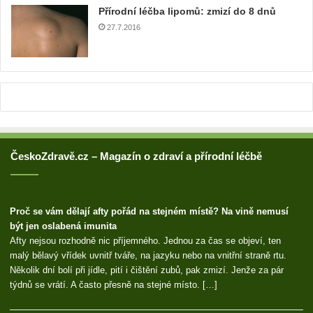
Přírodní léčba lipomů: zmizí do 8 dnů
s
u
27.7.2016
ČeskoZdravě.cz – Magazín o zdraví a přírodní léčbě
Proč se vám dělají afty pořád na stejném místě? Na vině nemusí
být jen oslabená imunita
Afty nejsou rozhodně nic příjemného. Jednou za čas se objeví, ten
malý bělavý vřídek uvnitř tváře, na jazyku nebo na vnitřní straně rtu.
Několik dní bolí při jídle, pití i čištění zubů, pak zmizí. Jenže za pár
týdnů se vrátí. A často přesně na stejné místo. […]