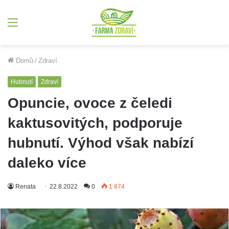
Menu
Domů
/
Zdraví
Hubnutí
Zdraví
Opuncie, ovoce z čeledi
kaktusovitých, podporuje
hubnutí. Výhod však nabízí
daleko více
Renata
22.8.2022
0
1 874