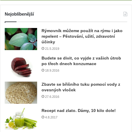
d
e
j
Nejoblíbenější
t
e
Rýmovník můžeme použít na rýmu i jako
v
repelent – Pěstování, užití, zdravotní
a
účinky
š
21.5.2019
í
e
Budete se divit, co vyjde z vašich útrob
m
po třech dnech konzumace
a
18.9.2016
i
l
Zbavte se břišního tuku pomocí vody z
o
ovesných vloček
v
27.6.2016
o
u
Recept nad zlato. Dámy, 10 kilo dole!
a
4.8.2017
d
r
e