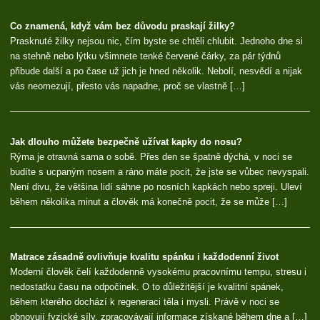
Co znamená, když vám bez důvodu praskají žilky?
Prasknuté žilky nejsou nic, čím byste se chtěli chlubit. Jednoho dne si
na stehně nebo lýtku všimnete tenké červené čárky, za pár týdnů
přibude další a po čase už jich je hned několik. Nebolí, nesvědí a nijak
vás neomezují, přesto vás napadne, proč se vlastně […]
Jak dlouho můžete bezpečně užívat kapky do nosu?
Rýma je otravná sama o sobě. Přes den se špatně dýchá, v noci se
budíte s ucpaným nosem a ráno máte pocit, že jste se vůbec nevyspali.
Není divu, že většina lidí sáhne po nosních kapkách nebo spreji. Uleví
během několika minut a člověk má konečně pocit, že se může […]
Matrace zásadně ovlivňuje kvalitu spánku i každodenní život
Moderní člověk čelí každodenně vysokému pracovnímu tempu, stresu i
nedostatku času na odpočinek. O to důležitější je kvalitní spánek,
během kterého dochází k regeneraci těla i mysli. Právě v noci se
obnovují fyzické síly, zpracovávají informace získané během dne a […]