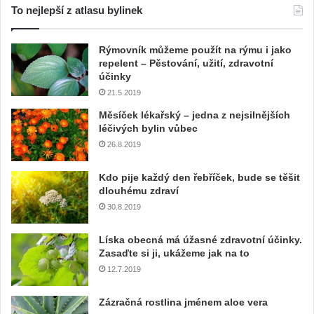
To nejlepší z atlasu bylinek
Rýmovník můžeme použít na rýmu i jako
repelent – Pěstování, užití, zdravotní
účinky
21.5.2019
Měsíček lékařský – jedna z nejsilnějších
léčivých bylin vůbec
26.8.2019
Kdo pije každý den řebříček, bude se těšit
dlouhému zdraví
30.8.2019
Líska obecná má úžasné zdravotní účinky.
Zasaďte si ji, ukážeme jak na to
12.7.2019
Zázračná rostlina jménem aloe vera