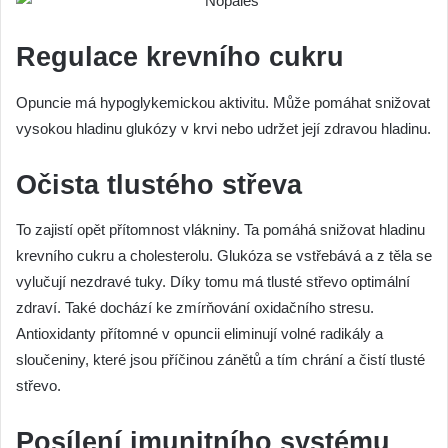
Regulace krevního cukru
Opuncie má hypoglykemickou aktivitu. Může pomáhat snižovat
vysokou hladinu glukózy v krvi nebo udržet její zdravou hladinu.
Očista tlustého střeva
To zajistí opět přítomnost vlákniny. Ta pomáhá snižovat hladinu
krevního cukru a cholesterolu. Glukóza se vstřebává a z těla se
vylučují nezdravé tuky. Díky tomu má tlusté střevo optimální
zdraví. Také dochází ke zmírňování oxidačního stresu.
Antioxidanty přítomné v opuncii eliminují volné radikály a
sloučeniny, které jsou příčinou zánětů a tím chrání a čistí tlusté
střevo.
Posílení imunitního systému