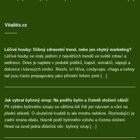
Vitalitis.cz
Léčivé houby: Slibný zdravotní trend, nebo jen chytrý marketing?
Léčivé houby se staly jedním z největších trendů ve světě zdraví a
wellness. Dnes je najdete v podobě prášků, kapslí, extraktů, nápojů a
dokonce i kávových směsí. Reishi, lví hříva, cordyceps, chaga a turkey
tail jsou často propagovány jako přírodní řešení proti […]
Jak vybrat bylinný sirup: Na podílu bylin a čistotě složení záleží
Při výběru bylinného sirupu se většina lidí řídí jen názvem a vůní na
přední etiketě. O skutečné kvalitě to ale mnoho neřekne. Rozhodující je
zadní strana obalu, hlavně podíl bylinného výluhu a čistota složení.
Hned na úvod jedna důležitá věc: bylinný sirup […]