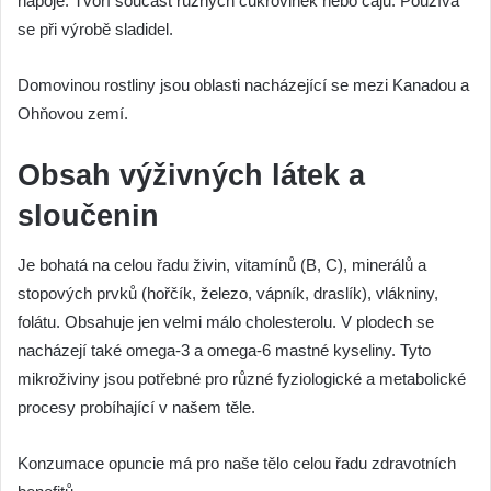
nápoje. Tvoří součást různých cukrovinek nebo čajů. Používá
se při výrobě sladidel.
Domovinou rostliny jsou oblasti nacházející se mezi Kanadou a
Ohňovou zemí.
Obsah výživných látek a
sloučenin
Je bohatá na celou řadu živin, vitamínů (B, C), minerálů a
stopových prvků (hořčík, železo, vápník, draslík), vlákniny,
folátu. Obsahuje jen velmi málo cholesterolu. V plodech se
nacházejí také omega-3 a omega-6 mastné kyseliny. Tyto
mikroživiny jsou potřebné pro různé fyziologické a metabolické
procesy probíhající v našem těle.
Konzumace opuncie má pro naše tělo celou řadu zdravotních