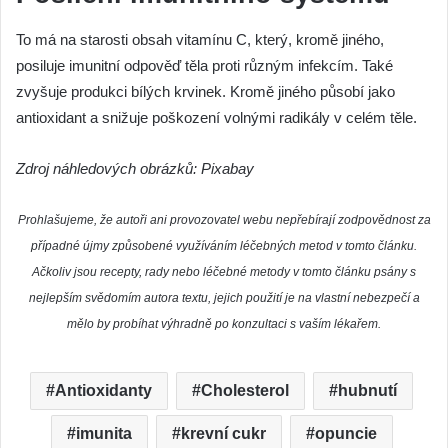
To má na starosti obsah vitamínu C, který, kromě jiného,
posiluje imunitní odpověď těla proti různým infekcím. Také
zvyšuje produkci bílých krvinek. Kromě jiného působí jako
antioxidant a snižuje poškození volnými radikály v celém těle.
Zdroj náhledových obrázků: Pixabay
Prohlašujeme, že autoři ani provozovatel webu nepřebírají zodpovědnost za
případné újmy způsobené využíváním léčebných metod v tomto článku.
Ačkoliv jsou recepty, rady nebo léčebné metody v tomto článku psány s
nejlepším svědomím autora textu, jejich použití je na vlastní nebezpečí a
mělo by probíhat výhradně po konzultaci s vaším lékařem.
Antioxidanty
Cholesterol
hubnutí
imunita
krevní cukr
opuncie