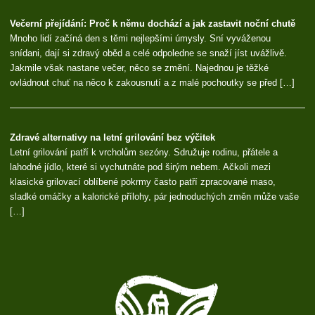
Večerní přejídání: Proč k němu dochází a jak zastavit noční chutě
Mnoho lidí začíná den s těmi nejlepšími úmysly. Sní vyváženou
snídani, dají si zdravý oběd a celé odpoledne se snaží jíst uvážlivě.
Jakmile však nastane večer, něco se změní. Najednou je těžké
ovládnout chuť na něco k zakousnutí a z malé pochoutky se před […]
Zdravé alternativy na letní grilování bez výčitek
Letní grilování patří k vrcholům sezóny. Sdružuje rodinu, přátele a
lahodné jídlo, které si vychutnáte pod širým nebem. Ačkoli mezi
klasické grilovací oblíbené pokrmy často patří zpracované maso,
sladké omáčky a kalorické přílohy, pár jednoduchých změn může vaše
[…]