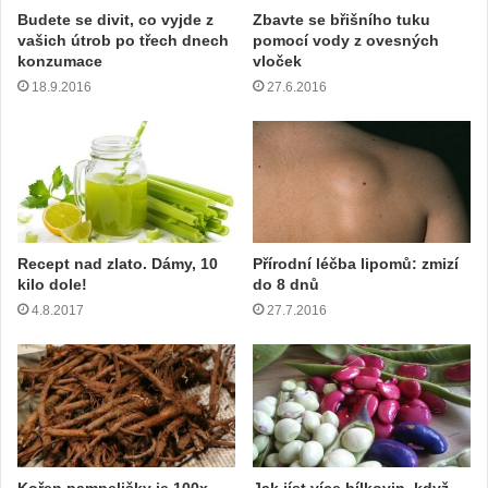
m
Budete se divit, co vyjde z
Zbavte se břišního tuku
a
vašich útrob po třech dnech
pomocí vody z ovesných
i
konzumace
vloček
l
18.9.2016
27.6.2016
o
v
o
u
a
d
r
e
Recept nad zlato. Dámy, 10
Přírodní léčba lipomů: zmizí
s
kilo dole!
do 8 dnů
u
4.8.2017
27.7.2016