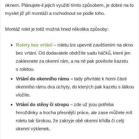
oknem. Plánujete-li jejich využití tímto způsobem, je dobré na to
myslet již při montáži a rozhodnout se podle toho.
Montáž rolet je totiž možná hned několika způsoby:
Rolety bez vrtání
– roletu lze upevnit zavěšením na okno
bez vrtání. Od dodavatele obdržíte sadu háčků, které jen
zaklesnete za okenní rám, a na ně pak pověsíte kazetu
s roletou.
Vrtání do okenního rámu –
tady přivrtáte k horní části
okenního rámu dva úchyty, do kterých pak kazetu s látkou
vložíte.
Vrtání do stěny či stropu
– zde už jsou potřeba
hmoždinky a trocha přesnější práce, ale zase můžete mít
roletu tak širokou, že zakryje obě okenní křídla či celý
okenní výklenek.