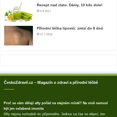
u
Recept nad zlato. Dámy, 10 kilo dole!
a
4.8.2017
d
r
e
Přírodní léčba lipomů: zmizí do 8 dnů
s
u
27.7.2016
ČeskoZdravě.cz – Magazín o zdraví a přírodní léčbě
Proč se vám dělají afty pořád na stejném místě? Na vině nemusí
být jen oslabená imunita
Afty nejsou rozhodně nic příjemného. Jednou za čas se objeví, ten