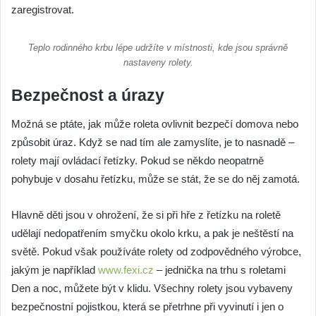
zaregistrovat.
Teplo rodinného krbu lépe udržíte v místnosti, kde jsou správně
nastaveny rolety.
Bezpečnost a úrazy
Možná se ptáte, jak může roleta ovlivnit bezpečí domova nebo
způsobit úraz. Když se nad tím ale zamyslíte, je to nasnadě –
rolety mají ovládací řetízky. Pokud se někdo neopatrně
pohybuje v dosahu řetízku, může se stát, že se do něj zamotá.
Hlavně děti jsou v ohrožení, že si při hře z řetízku na roletě
udělají nedopatřením smyčku okolo krku, a pak je neštěstí na
světě. Pokud však používáte rolety od zodpovědného výrobce,
jakým je například
www.fexi.cz
– jednička na trhu s roletami
Den a noc, můžete být v klidu. Všechny rolety jsou vybaveny
bezpečnostní pojistkou, která se přetrhne při vyvinutí i jen o