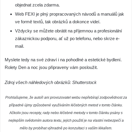
objednat zcela zdarma.
Web FEXI je plný propracovaných návodů a manuálů jak
ve formě textů, tak obrázků a dokonce videí.
Vždycky se můžete obrátit na příjemnou a profesionální
zákaznickou podporu, ať už po telefonu, nebo skrze e-
mail.
Myslete tedy na své zdraví i na pohodlné a estetické bydlení.
Rolety Den a noc jsou připraveny vám posloužit.
Zdroj všech náhledových obrázků: Shutterstock
Prohlašujeme, že autoři ani provozovatel webu nepřebírají zodpovědnost za
případné újmy způsobené využíváním léčebných metod v tomto článku.
Ačkoliv jsou recepty, rady nebo léčebné metody v tomto článku psány s
nejlepším svědomím autora textu, jejich použití je na vlastní nebezpečí a
mělo by probíhat výhradně po konzultaci s vaším lékařem.