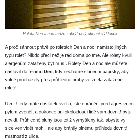
Roleta Den a noc může zakrýt celý okenní výklenek
A proč sáhnout právě po roletách Den a noc, namísto jiných
typů rolet? Nikdo přeci nežije rád doma po tmě. Ale rolety kvůli
alergenům zataženy být musí. Rolety Den a noc ale můžete
nastavit do režimu
Den
, kdy necháme sluneční paprsky, aby
volně procházely přes průhledné pruhy ve zcela zatažené
roletě.
Uvnitř tedy máte dostatek světla, jste chráněni před agresivním
pylem zvenčí, a dokonce ani okolojdoucí lidé vám dovnitř bytu
nevidí. Průhledné pluhy jsou totiž vymyšleny tak, abyste vy
sice ven vidět mohli, ale aby bránily plnému průhledu dovnitř
místnosti z ulice.