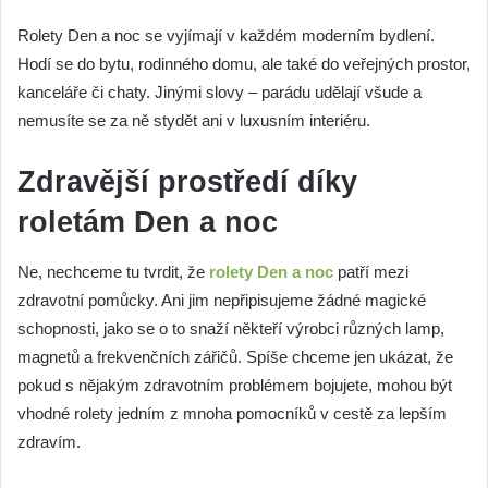
Rolety Den a noc se vyjímají v každém moderním bydlení.
Hodí se do bytu, rodinného domu, ale také do veřejných prostor,
kanceláře či chaty. Jinými slovy – parádu udělají všude a
nemusíte se za ně stydět ani v luxusním interiéru.
Zdravější prostředí díky
roletám Den a noc
Ne, nechceme tu tvrdit, že
rolety Den a noc
patří mezi
zdravotní pomůcky. Ani jim nepřipisujeme žádné magické
schopnosti, jako se o to snaží někteří výrobci různých lamp,
magnetů a frekvenčních zářičů. Spíše chceme jen ukázat, že
pokud s nějakým zdravotním problémem bojujete, mohou být
vhodné rolety jedním z mnoha pomocníků v cestě za lepším
zdravím.