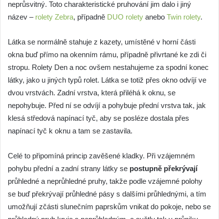
neprůsvitný. Toto charakteristické pruhování jim dalo i jiný
název –
rolety Zebra
, případně
DUO rolety
anebo
Twin rolety
.
Látka se normálně stahuje z kazety, umístěné v horní části
okna buď přímo na okenním rámu, případně přivrtané ke zdi či
stropu. Rolety Den a noc ovšem nestahujeme za spodní konec
látky, jako u jiných typů rolet. Látka se totiž přes okno odvíjí ve
dvou vrstvách. Zadní vrstva, která přiléhá k oknu, se
nepohybuje. Před ní se odvíjí a pohybuje přední vrstva tak, jak
klesá středová napínací tyč, aby se posléze dostala přes
napínací tyč k oknu a tam se zastavila.
Celé to připomíná princip zavěšené kladky. Při vzájemném
pohybu přední a zadní strany látky se
postupně překrývají
průhledné a neprůhledné pruhy, takže podle vzájemné polohy
se buď překrývají průhledné pásy s dalšími průhlednými, a tím
umožňují zčásti slunečním paprskům vnikat do pokoje, nebo se