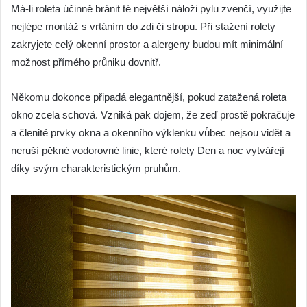
Má-li roleta účinně bránit té největší náloži pylu zvenčí, využijte
nejlépe montáž s vrtáním do zdi či stropu. Při stažení rolety
zakryjete celý okenní prostor a alergeny budou mít minimální
možnost přímého průniku dovnitř.
Někomu dokonce připadá elegantnější, pokud zatažená roleta
okno zcela schová. Vzniká pak dojem, že zeď prostě pokračuje
a členité prvky okna a okenního výklenku vůbec nejsou vidět a
neruší pěkné vodorovné linie, které rolety Den a noc vytvářejí
díky svým charakteristickým pruhům.