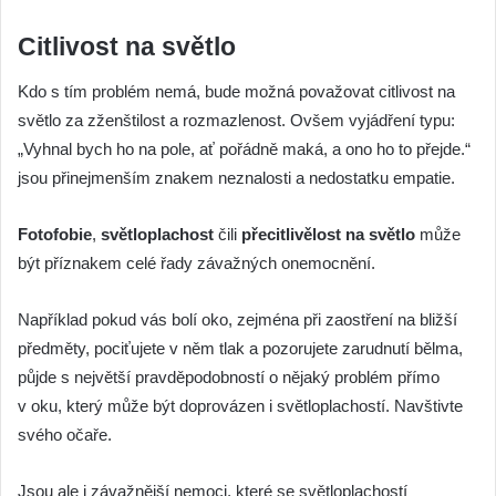
Citlivost na světlo
Kdo s tím problém nemá, bude možná považovat citlivost na
světlo za zženštilost a rozmazlenost. Ovšem vyjádření typu:
„Vyhnal bych ho na pole, ať pořádně maká, a ono ho to přejde.“
jsou přinejmenším znakem neznalosti a nedostatku empatie.
Fotofobie
,
světloplachost
čili
přecitlivělost na světlo
může
být příznakem celé řady závažných onemocnění.
Například pokud vás bolí oko, zejména při zaostření na bližší
předměty, pociťujete v něm tlak a pozorujete zarudnutí bělma,
půjde s největší pravděpodobností o nějaký problém přímo
v oku, který může být doprovázen i světloplachostí. Navštivte
svého očaře.
Jsou ale i závažnější nemoci, které se světloplachostí