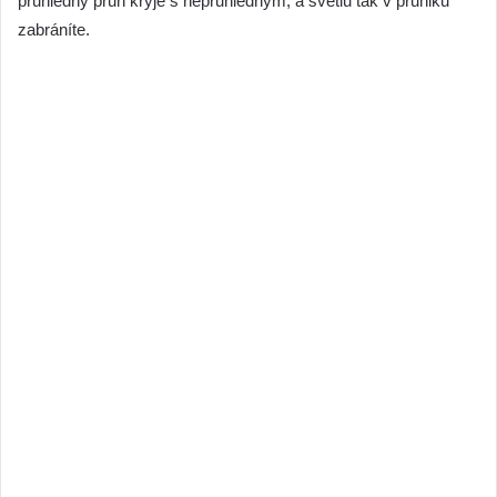
průhledný pruh kryje s neprůhledným, a světlu tak v průniku
zabráníte.