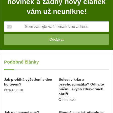
novinek a žádný nový článek
vám už neunikne!
S
e
m
z
a
d
e
j
Podobné články
t
e
v
Jak probíhá vyšetření srdce
Bolest v krku a
a
holterem?
psychosomatika? Odhalte
š
příčinu svých zdravotních
26.11.2018
í
obtíží
e
29.4.2022
m
a
Jak na ucpaný nos?
Pánové, víte jak přírodním