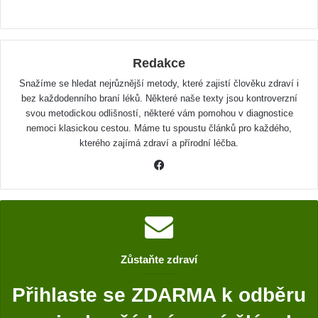
Redakce
Snažíme se hledat nejrůznější metody, které zajistí člověku zdraví i
bez každodenního braní léků. Některé naše texty jsou kontroverzní
svou metodickou odlišností, některé vám pomohou v diagnostice
nemoci klasickou cestou. Máme tu spoustu článků pro každého,
kterého zajímá zdraví a přírodní léčba.
F
a
c
e
b
o
Zůstaňte zdraví
o
k
Přihlaste se ZDARMA k odběru