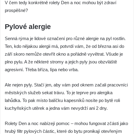
V čem tedy konkrétně rolety Den a noc mohou být zdraví
prospěšné?
Pylové alergie
Senná rýma je lidové označení pro různé alergie na pyl rostlin.
Ten, kdo nějakou alergii má, potvrdí vám, že od března asi do
září skoro nemůže otevřít okno a pořádně vyvětrat. Všude je
plno pylu. A že některé stromy a jejich pyly jsou obzvláště
agresivní. Třeba bříza, lípa nebo vrba.
Ale nejen pyly. Stačí jen, aby vám pod oknem začali pracovníci
městských služeb sekat trávu. To je teprve pro alergika
lahůdka. To pak místo balíčku kapesníků nosíte po bytě roli
kuchyňských utěrek a jedna vám nevydrží ani 2 dny.
Rolety Den a noc nabízejí pomoc – mohou fungovat zčásti jako
hrubý filtr pylových částic, které do bytu pronikají otevřeným