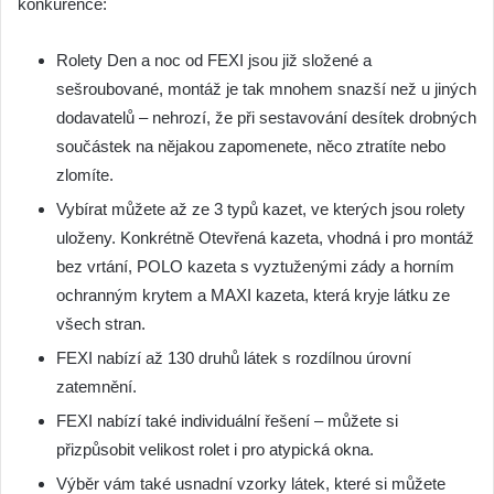
konkurence:
Rolety Den a noc od FEXI jsou již složené a
sešroubované, montáž je tak mnohem snazší než u jiných
dodavatelů – nehrozí, že při sestavování desítek drobných
součástek na nějakou zapomenete, něco ztratíte nebo
zlomíte.
Vybírat můžete až ze 3 typů kazet, ve kterých jsou rolety
uloženy. Konkrétně Otevřená kazeta, vhodná i pro montáž
bez vrtání, POLO kazeta s vyztuženými zády a horním
ochranným krytem a MAXI kazeta, která kryje látku ze
všech stran.
FEXI nabízí až 130 druhů látek s rozdílnou úrovní
zatemnění.
FEXI nabízí také individuální řešení – můžete si
přizpůsobit velikost rolet i pro atypická okna.
Výběr vám také usnadní vzorky látek, které si můžete