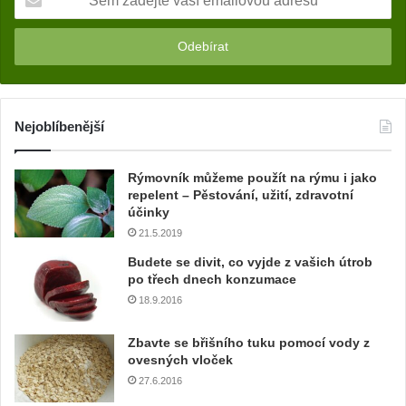
e
m
z
a
d
e
j
Nejoblíbenější
t
e
Rýmovník můžeme použít na rýmu i jako
v
repelent – Pěstování, užití, zdravotní
a
účinky
š
21.5.2019
í
e
Budete se divit, co vyjde z vašich útrob
m
po třech dnech konzumace
a
18.9.2016
i
l
Zbavte se břišního tuku pomocí vody z
o
ovesných vloček
v
27.6.2016
o