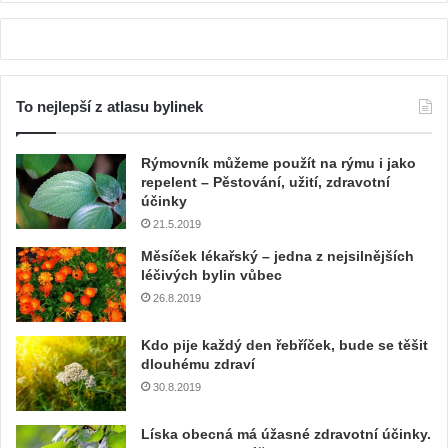
To nejlepší z atlasu bylinek
Rýmovník můžeme použít na rýmu i jako
repelent – Pěstování, užití, zdravotní
účinky
21.5.2019
Měsíček lékařský – jedna z nejsilnějších
léčivých bylin vůbec
26.8.2019
Kdo pije každý den řebříček, bude se těšit
dlouhému zdraví
30.8.2019
Líska obecná má úžasné zdravotní účinky.