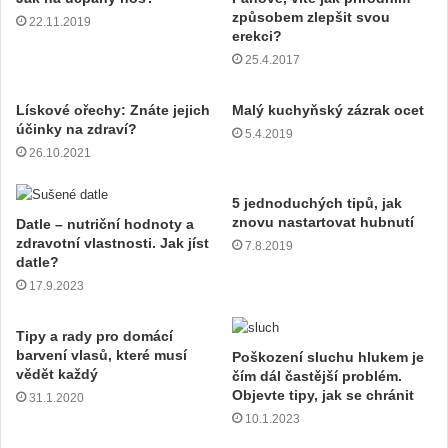
i
způsobem zlepšit svou
22.11.2019
l
erekci?
o
25.4.2017
v
o
u
Lískové ořechy: Znáte jejich
Malý kuchyňský zázrak ocet
účinky na zdraví?
a
5.4.2019
d
26.10.2021
r
e
5 jednoduchých tipů, jak
s
znovu nastartovat hubnutí
Datle – nutriční hodnoty a
u
zdravotní vlastnosti. Jak jíst
7.8.2019
datle?
17.9.2023
Tipy a rady pro domácí
barvení vlasů, které musí
Poškození sluchu hlukem je
vědět každý
čím dál častější problém.
Objevte tipy, jak se chránit
31.1.2020
10.1.2023