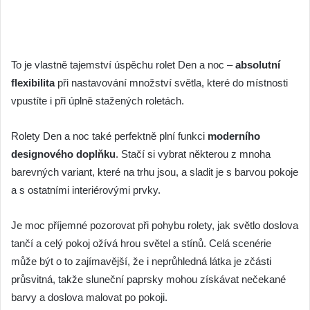
To je vlastně tajemství úspěchu rolet Den a noc –
absolutní
flexibilita
při nastavování množství světla, které do místnosti
vpustíte i při úplně stažených roletách.
Rolety Den a noc také perfektně plní funkci
moderního
designového doplňku
. Stačí si vybrat některou z mnoha
barevných variant, které na trhu jsou, a sladit je s barvou pokoje
a s ostatními interiérovými prvky.
Je moc příjemné pozorovat při pohybu rolety, jak světlo doslova
tančí a celý pokoj ožívá hrou světel a stínů. Celá scenérie
může být o to zajímavější, že i neprůhledná látka je zčásti
průsvitná, takže sluneční paprsky mohou získávat nečekané
barvy a doslova malovat po pokoji.