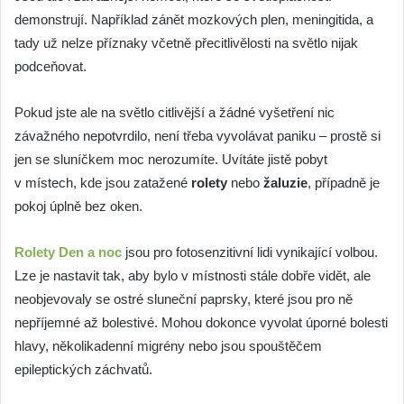
demonstrují. Například zánět mozkových plen, meningitida, a
tady už nelze příznaky včetně přecitlivělosti na světlo nijak
podceňovat.
Pokud jste ale na světlo citlivější a žádné vyšetření nic
závažného nepotvrdilo, není třeba vyvolávat paniku – prostě si
jen se sluníčkem moc nerozumíte. Uvítáte jistě pobyt
v místech, kde jsou zatažené
rolety
nebo
žaluzie
, případně je
pokoj úplně bez oken.
Rolety Den a noc
jsou pro fotosenzitivní lidi vynikající volbou.
Lze je nastavit tak, aby bylo v místnosti stále dobře vidět, ale
neobjevovaly se ostré sluneční paprsky, které jsou pro ně
nepříjemné až bolestivé. Mohou dokonce vyvolat úporné bolesti
hlavy, několikadenní migrény nebo jsou spouštěčem
epileptických záchvatů.