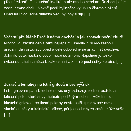
přední etiketě. O skutečné kvalitě to ale mnoho neřekne. Rozhodující je
zadní strana obalu, hlavně podíl bylinného výluhu a čistota složení.
Hned na úvod jedna důležitá věc: bylinný sirup […]
Večerní přejídání: Proč k němu dochází a jak zastavit noční chutě
Mnoho lidí začíná den s těmi nejlepšími úmysly. Sní vyváženou
snídani, dají si zdravý oběd a celé odpoledne se snaží jíst uvážlivě.
Jakmile však nastane večer, něco se změní. Najednou je těžké
ovládnout chuť na něco k zakousnutí a z malé pochoutky se před […]
Zdravé alternativy na letní grilování bez výčitek
Letní grilování patří k vrcholům sezóny. Sdružuje rodinu, přátele a
lahodné jídlo, které si vychutnáte pod širým nebem. Ačkoli mezi
klasické grilovací oblíbené pokrmy často patří zpracované maso,
sladké omáčky a kalorické přílohy, pár jednoduchých změn může vaše
[…]