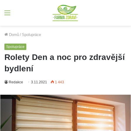
Menu
Domů
/
Spolupráce
Spolupráce
Rolety Den a noc pro zdravější
bydlení
Redakce
3.11.2021
1 443