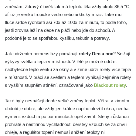
změnám. Zdravý člověk tak má teplotu těla vždy okolo 36,5 °C,
ať už je venku tropické vedro nebo arktický mráz. Také mu
tluče srdce rychlostí asi 70x až 100x za minutu, to podle toho,
jestli zrovna leží na dece na pláži nebo jde do schodů. A
podobně je to se spotřebou kyslíku, tekutin a potravy.
Jak udržením homeostázy pomáhají
rolety Den a noc
? Snižují
výkyvy světla a tepla v místnosti. V létě je možné udržet
nadbytečné teplo venku za okny a v zimě udrží rolety více tepla
v místnosti. V práci se světlem a teplem vynikají zejména rolety
s vyšším stupněm stínění, označované jako
Blackout rolety
.
Také byty nesnášejí dobře velké změny teplot. Větrat v zimním
období je dobré, ale vždy jen krátce naplno otevřít okna, nechat
vyměnit vzduch a po pár minutách opět zavřít. Stěny zůstanou
prohřáté a nestihnou vychladnout, čerstvý vzduch se za chvíli
ohřeje, a regulátor topení nemusí snížení teploty ni