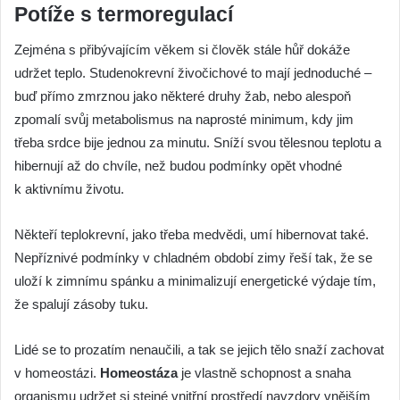
Potíže s termoregulací
Zejména s přibývajícím věkem si člověk stále hůř dokáže
udržet teplo. Studenokrevní živočichové to mají jednoduché –
buď přímo zmrznou jako některé druhy žab, nebo alespoň
zpomalí svůj metabolismus na naprosté minimum, kdy jim
třeba srdce bije jednou za minutu. Sníží svou tělesnou teplotu a
hibernují až do chvíle, než budou podmínky opět vhodné
k aktivnímu životu.
Někteří teplokrevní, jako třeba medvědi, umí hibernovat také.
Nepříznivé podmínky v chladném období zimy řeší tak, že se
uloží k zimnímu spánku a minimalizují energetické výdaje tím,
že spalují zásoby tuku.
Lidé se to prozatím nenaučili, a tak se jejich tělo snaží zachovat
v homeostázi.
Homeostáza
je vlastně schopnost a snaha
organismu udržet si stejné vnitřní prostředí navzdory vnějším