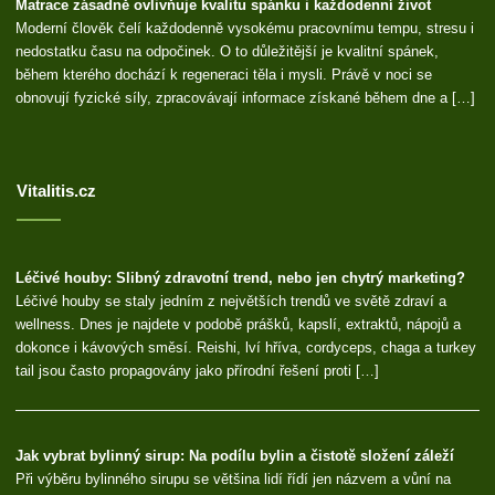
Matrace zásadně ovlivňuje kvalitu spánku i každodenní život
Moderní člověk čelí každodenně vysokému pracovnímu tempu, stresu i
nedostatku času na odpočinek. O to důležitější je kvalitní spánek,
během kterého dochází k regeneraci těla i mysli. Právě v noci se
obnovují fyzické síly, zpracovávají informace získané během dne a […]
Vitalitis.cz
Léčivé houby: Slibný zdravotní trend, nebo jen chytrý marketing?
Léčivé houby se staly jedním z největších trendů ve světě zdraví a
wellness. Dnes je najdete v podobě prášků, kapslí, extraktů, nápojů a
dokonce i kávových směsí. Reishi, lví hříva, cordyceps, chaga a turkey
tail jsou často propagovány jako přírodní řešení proti […]
Jak vybrat bylinný sirup: Na podílu bylin a čistotě složení záleží
Při výběru bylinného sirupu se většina lidí řídí jen názvem a vůní na