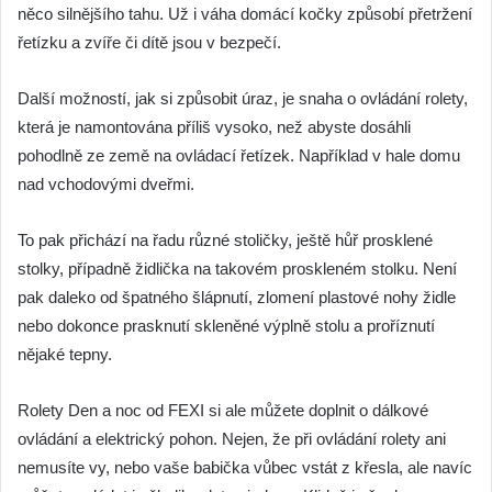
něco silnějšího tahu. Už i váha domácí kočky způsobí přetržení
řetízku a zvíře či dítě jsou v bezpečí.
Další možností, jak si způsobit úraz, je snaha o ovládání rolety,
která je namontována příliš vysoko, než abyste dosáhli
pohodlně ze země na ovládací řetízek. Například v hale domu
nad vchodovými dveřmi.
To pak přichází na řadu různé stoličky, ještě hůř prosklené
stolky, případně židlička na takovém proskleném stolku. Není
pak daleko od špatného šlápnutí, zlomení plastové nohy židle
nebo dokonce prasknutí skleněné výplně stolu a proříznutí
nějaké tepny.
Rolety Den a noc od FEXI si ale můžete doplnit o dálkové
ovládání a elektrický pohon. Nejen, že při ovládání rolety ani
nemusíte vy, nebo vaše babička vůbec vstát z křesla, ale navíc