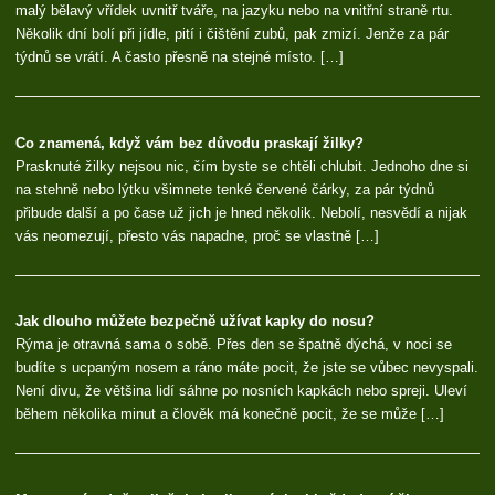
malý bělavý vřídek uvnitř tváře, na jazyku nebo na vnitřní straně rtu.
Několik dní bolí při jídle, pití i čištění zubů, pak zmizí. Jenže za pár
týdnů se vrátí. A často přesně na stejné místo. […]
Co znamená, když vám bez důvodu praskají žilky?
Prasknuté žilky nejsou nic, čím byste se chtěli chlubit. Jednoho dne si
na stehně nebo lýtku všimnete tenké červené čárky, za pár týdnů
přibude další a po čase už jich je hned několik. Nebolí, nesvědí a nijak
vás neomezují, přesto vás napadne, proč se vlastně […]
Jak dlouho můžete bezpečně užívat kapky do nosu?
Rýma je otravná sama o sobě. Přes den se špatně dýchá, v noci se
budíte s ucpaným nosem a ráno máte pocit, že jste se vůbec nevyspali.
Není divu, že většina lidí sáhne po nosních kapkách nebo spreji. Uleví
během několika minut a člověk má konečně pocit, že se může […]