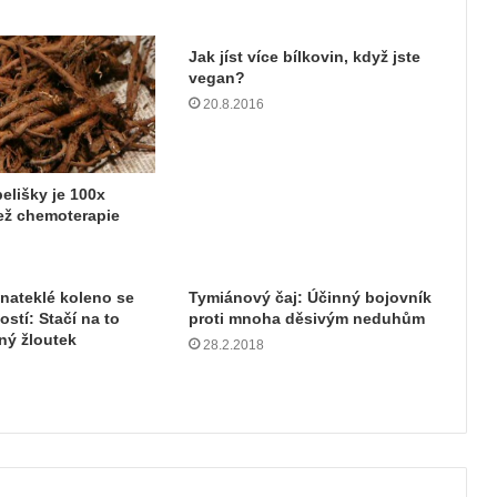
Jak jíst více bílkovin, když jste
vegan?
20.8.2016
elišky je 100x
ež chemoterapie
 nateklé koleno se
Tymiánový čaj: Účinný bojovník
ostí: Stačí na to
proti mnoha děsivým neduhům
ný žloutek
28.2.2018