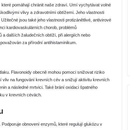
i, které pomáhají chránit naše zdraví. Umí vychytávat volné
kodlivými vlivy a zdravotními obtížemi. Jeho vlastnosti
žitečné jsou také jeho vlastnosti protizánětlivé, antivirové
enci kardiovaskulárních chorob, problémů
 a dalších žaludečních obtíží, při alergiích nebo
 považován za přírodní antihistaminikum.
tlaku. Flavonoidy obecně mohou pomoci snižovat riziko
 vliv na fungování krevních cév a snižují aktivitu krevních
enin a následné mrtvici. Také brání oxidaci špatného
aku v krevních cévách.
u
. Podporuje obnovení enzymů, které regulují glukózu v