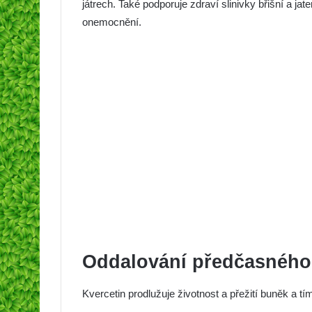
játrech. Také podporuje zdraví slinivky břišní a ja
onemocnění.
Oddalování předčasného 
Kvercetin prodlužuje životnost a přežití buněk a 