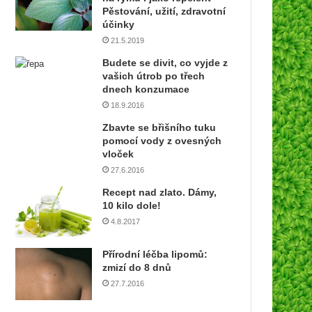
í
Pěstování, užití, zdravotní
e
účinky
m
21.5.2019
a
Budete se divit, co vyjde z
i
vašich útrob po třech
l
dnech konzumace
o
18.9.2016
v
o
Zbavte se břišního tuku
u
pomocí vody z ovesných
a
vloček
d
27.6.2016
r
Recept nad zlato. Dámy,
e
10 kilo dole!
s
4.8.2017
u
Přírodní léčba lipomů:
zmizí do 8 dnů
27.7.2016