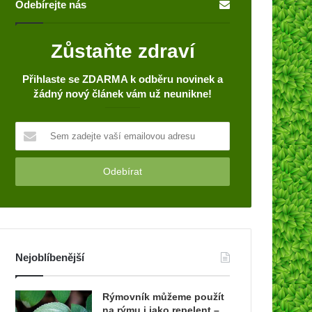
Odebírejte nás
Zůstaňte zdraví
Přihlaste se ZDARMA k odběru novinek a
žádný nový článek vám už neunikne!
S
e
m
z
a
d
e
j
t
Nejoblíbenější
e
v
a
Rýmovník můžeme použít
š
na rýmu i jako repelent –