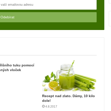
řišního tuku pomocí
sných vloček
Recept nad zlato. Dámy, 10 kilo
dole!
4.8.2017