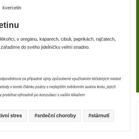
etinu
kořici, v oregánu, kaparech, cibuli, paprikách, rajčatech,
y zařadíme do svého jídelníčku velmi snadno.
í zodpovědnost za případné újmy způsobené využíváním léčebných metod
etody v tomto článku psány s nejlepším svědomím autora textu, jejich
by probíhat výhradně po konzultaci s vaším lékařem.
ivní stres
srdeční choroby
stárnutí