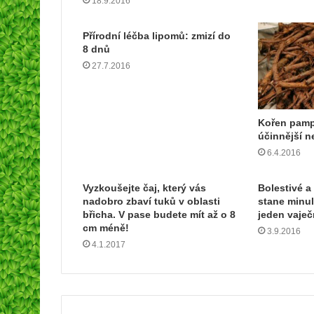
o
18.9.2016
u
a
Přírodní léčba lipomů: zmizí do
d
8 dnů
r
27.7.2016
e
s
u
Kořen pamp
účinnější n
6.4.2016
Vyzkoušejte čaj, který vás
Bolestivé a
nadobro zbaví tuků v oblasti
stane minul
břicha. V pase budete mít až o 8
jeden vaječ
cm méně!
3.9.2016
4.1.2017