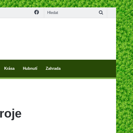
Facebook
Hledat
Krása
Hubnutí
Zahrada
roje