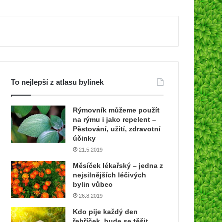
To nejlepší z atlasu bylinek
Rýmovník můžeme použít
na rýmu i jako repelent –
Pěstování, užití, zdravotní
účinky
21.5.2019
Měsíček lékařský – jedna z
nejsilnějších léčivých
bylin vůbec
26.8.2019
Kdo pije každý den
řebříček, bude se těšit