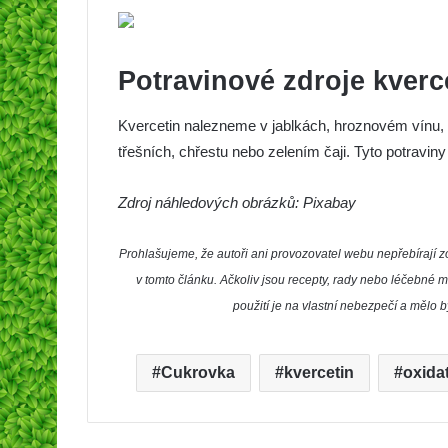
Potravinové zdroje kverc
Kvercetin nalezneme v jablkách, hroznovém vínu, lé
třešních, chřestu nebo zelením čaji. Tyto potravin
Zdroj náhledových obrázků: Pixabay
Prohlašujeme, že autoři ani provozovatel webu nepřebíraj
v tomto článku. Ačkoliv jsou recepty, rady nebo léčebné m
použití je na vlastní nebezpečí a mělo 
Cukrovka
kvercetin
oxidat