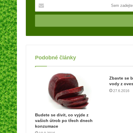
S
e
m
z
a
d
e
j
t
Podobné články
e
v
a
š
Zbavte se b
í
vody z ove
e
27.6.2016
m
a
i
l
Budete se divit, co vyjde z
vašich útrob po třech dnech
o
konzumace
v