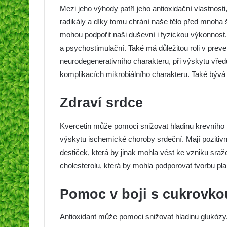
Mezi jeho výhody patří jeho antioxidační vlastnost
radikály a díky tomu chrání naše tělo před mnoha š
mohou podpořit naši duševní i fyzickou výkonnost. U
a psychostimulační. Také má důležitou roli v prev
neurodegenerativního charakteru, při výskytu vředů
komplikacích mikrobiálního charakteru. Také bývá
Zdraví srdce
Kvercetin může pomoci snižovat hladinu krevního 
výskytu ischemické choroby srdeční. Mají pozitivní
destiček, která by jinak mohla vést ke vzniku sraž
cholesterolu, která by mohla podporovat tvorbu pl
Pomoc v boji s cukrovko
Antioxidant může pomoci snižovat hladinu glukózy