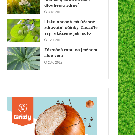
dlouhému zdraví
30.8.2019
Líska obecná má úžasné
zdravotní účinky. Zasaďte
si ji, ukážeme jak na to
12.7.2019
Zázračná rostlina jménem
aloe vera
28.6.2019