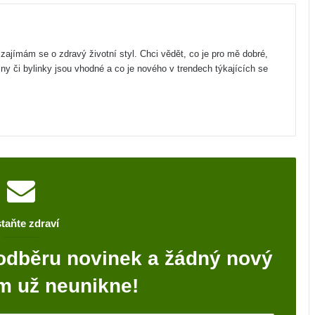
zajímám se o zdravý životní styl. Chci vědět, co je pro mě dobré,
iny či bylinky jsou vhodné a co je nového v trendech týkajících se
taňte zdraví
odběru novinek a žádný nový
m už neunikne!