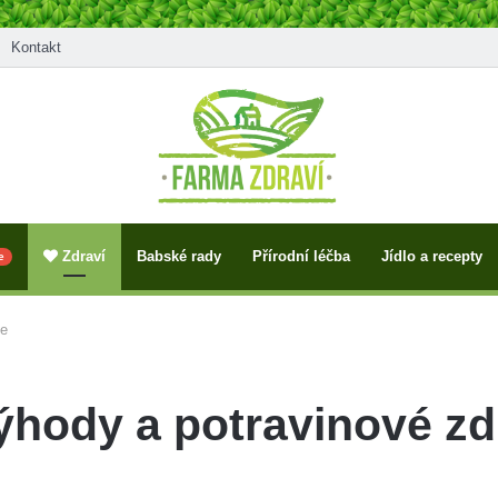
Kontakt
Zdraví
Babské rady
Přírodní léčba
Jídlo a recepty
e
je
ýhody a potravinové zd