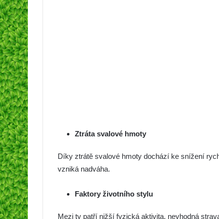
Ztráta svalové hmoty
Díky ztrátě svalové hmoty dochází ke snížení rych
vzniká nadváha.
Faktory životního stylu
Mezi ty patří nižší fyzická aktivita, nevhodná strav