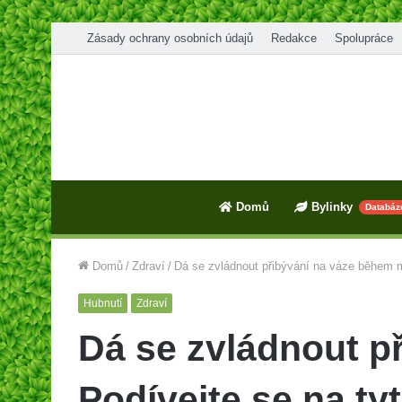
Zásady ochrany osobních údajů
Redakce
Spolupráce
Domů
Bylinky
Databáz
Domů
/
Zdraví
/
Dá se zvládnout přibývání na váze během m
Hubnutí
Zdraví
Dá se zvládnout 
Podívejte se na tyt