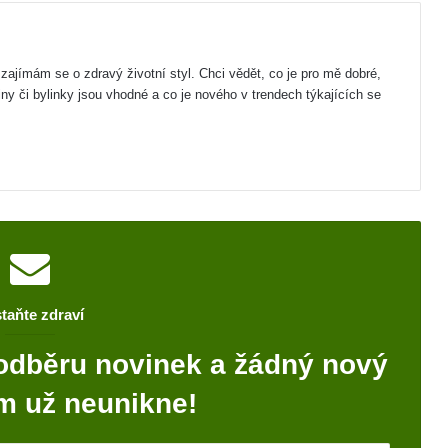
zajímám se o zdravý životní styl. Chci vědět, co je pro mě dobré,
iny či bylinky jsou vhodné a co je nového v trendech týkajících se
taňte zdraví
odběru novinek a žádný nový
m už neunikne!