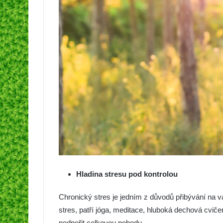
Hladina stresu pod kontrolou
Chronický stres je jedním z důvodů přibývání na vá
stres, patří jóga, meditace, hluboká dechová cvič
podpořit celkovou pohodu.