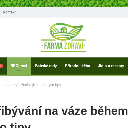
Kontakt
Zdraví
Babské rady
Přírodní léčba
Jídlo a recepty
e
enopauzy? Podívejte se na tyto tipy
přibývání na váze běh
o tipy