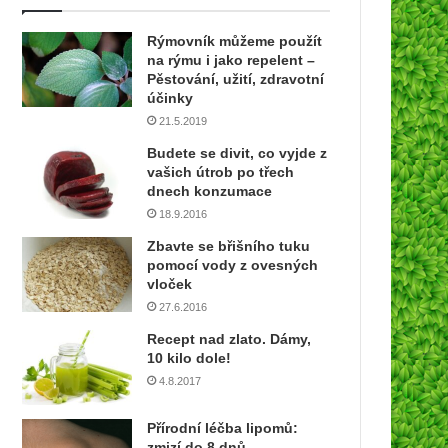
v
a
Rýmovník můžeme použít
š
na rýmu i jako repelent –
í
Pěstování, užití, zdravotní
e
účinky
m
21.5.2019
a
Budete se divit, co vyjde z
i
vašich útrob po třech
l
dnech konzumace
o
18.9.2016
v
o
Zbavte se břišního tuku
u
pomocí vody z ovesných
a
vloček
d
27.6.2016
r
Recept nad zlato. Dámy,
e
10 kilo dole!
s
4.8.2017
u
Přírodní léčba lipomů:
zmizí do 8 dnů