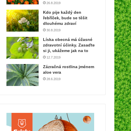
26.8.2019
Kdo pije každý den
řebříček, bude se těšit
dlouhému zdraví
30.8.2019
Líska obecná má úžasné
zdravotní účinky. Zasaďte
si ji, ukážeme jak na to
12.7.2019
Zázračná rostlina jménem
aloe vera
28.6.2019