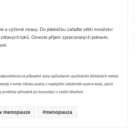
 a výživné stravy. Do jídelníčku zařaďte větší množství
 a zdravých tuků. Omezte příjem zpracovaných potravin,
rií.
í zodpovědnost za případné újmy způsobené využíváním léčebných metod
etody v tomto článku psány s nejlepším svědomím autora textu, jejich
by probíhat výhradně po konzultaci s vaším lékařem.
 v menopauze
menopauza