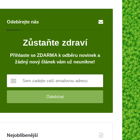
Odebírejte nás
Zůstaňte zdraví
Přihlaste se ZDARMA k odběru novinek a
žádný nový článek vám už neunikne!
S
e
m
z
a
d
e
j
t
Nejoblíbenější
e