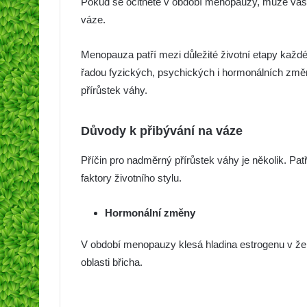
Pokud se ocitnete v období menopauzy, může vás trá
váze.
Menopauza patří mezi důležité životní etapy každé
řadou fyzických, psychických i hormonálních změn
přírůstek váhy.
Důvody k přibývání na váze
Příčin pro nadměrný přírůstek váhy je několik. Pa
faktory životního stylu.
Hormonální změny
V období menopauzy klesá hladina estrogenu v žen
oblasti břicha.