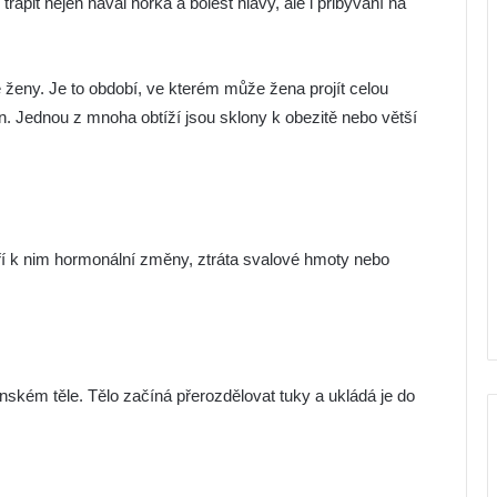
pit nejen nával horka a bolest hlavy, ale i přibývání na
 ženy. Je to období, ve kterém může žena projít celou
. Jednou z mnoha obtíží jsou sklony k obezitě nebo větší
tří k nim hormonální změny, ztráta svalové hmoty nebo
ském těle. Tělo začíná přerozdělovat tuky a ukládá je do