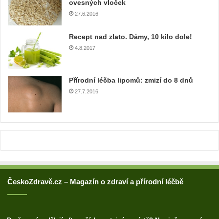
ovesných vloček
v
27.6.2016
o
u
Recept nad zlato. Dámy, 10 kilo dole!
a
4.8.2017
d
r
e
Přírodní léčba lipomů: zmizí do 8 dnů
s
u
27.7.2016
ČeskoZdravě.cz – Magazín o zdraví a přírodní léčbě