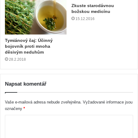
Zkuste starodávnou
božskou medicínu
15.12.2016
Tymiánový čaj: Účinný
bojovník proti mnoha
děsivým neduhům
28.2.2018
Napsat komentář
Vaše e-mailová adresa nebude zveřejněna.
Vyžadované informace jsou
označeny
*