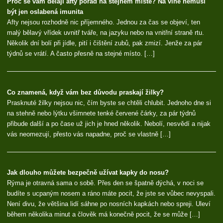
Proč se vám dělají afty pořád na stejném místě? Na vině nemusí
být jen oslabená imunita
Afty nejsou rozhodně nic příjemného. Jednou za čas se objeví, ten
malý bělavý vřídek uvnitř tváře, na jazyku nebo na vnitřní straně rtu.
Několik dní bolí při jídle, pití i čištění zubů, pak zmizí. Jenže za pár
týdnů se vrátí. A často přesně na stejné místo. […]
Co znamená, když vám bez důvodu praskají žilky?
Prasknuté žilky nejsou nic, čím byste se chtěli chlubit. Jednoho dne si
na stehně nebo lýtku všimnete tenké červené čárky, za pár týdnů
přibude další a po čase už jich je hned několik. Nebolí, nesvědí a nijak
vás neomezují, přesto vás napadne, proč se vlastně […]
Jak dlouho můžete bezpečně užívat kapky do nosu?
Rýma je otravná sama o sobě. Přes den se špatně dýchá, v noci se
budíte s ucpaným nosem a ráno máte pocit, že jste se vůbec nevyspali.
Není divu, že většina lidí sáhne po nosních kapkách nebo spreji. Uleví
během několika minut a člověk má konečně pocit, že se může […]