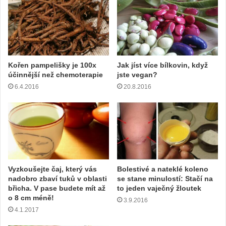
Kořen pampelišky je 100x
Jak jíst více bílkovin, když
účinnější než chemoterapie
jste vegan?
6.4.2016
20.8.2016
Vyzkoušejte čaj, který vás
Bolestivé a nateklé koleno
nadobro zbaví tuků v oblasti
se stane minulostí: Stačí na
břicha. V pase budete mít až
to jeden vaječný žloutek
o 8 cm méně!
3.9.2016
4.1.2017