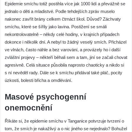
Epidemie smíchu totiž postihla více jak 1000 lidí a převážně se
jednalo o děti a mladistvé. Podle tehdejších zpráv muselo
nakonec zavřít brány celkem čtrnáct škol. Důvod? Záchvaty
smíchu, které se šířily jako lavina. Postižení se smáli
nekontrolovatelně – někdy celé hodiny, v krajních případech
dokonce i několik dní. A nebyl to žádný veselý smích. Přicházel
ve vlnách, často náhle a bez varování, a provázely ho i další
zvláštní projevy – někteří běhali sem a tam, jiní se začali chovat
agresivně. Celá situace působila naprosto chaoticky a nikdo si
s ní nevěděl rady. Dále se k smíchu přidával také pláč, pocity
úzkosti, bolesti břicha a omdlévání.
Masové psychogenní
onemocnění
Říkáte si, že epidemie smíchu v Tanganice potvrzuje tvrzení o
tom, že smích je nakažlivý a o nic jiného se nejednalo? Bohužel