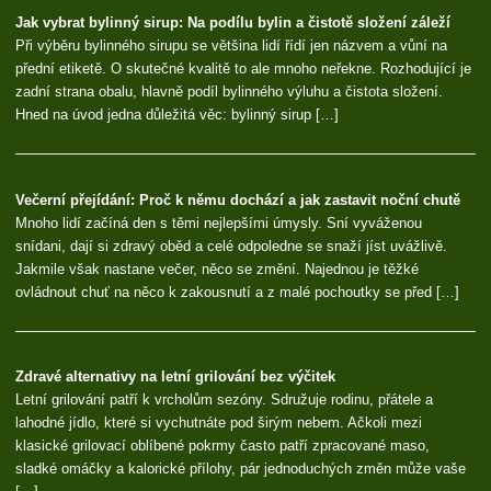
Jak vybrat bylinný sirup: Na podílu bylin a čistotě složení záleží
Při výběru bylinného sirupu se většina lidí řídí jen názvem a vůní na
přední etiketě. O skutečné kvalitě to ale mnoho neřekne. Rozhodující je
zadní strana obalu, hlavně podíl bylinného výluhu a čistota složení.
Hned na úvod jedna důležitá věc: bylinný sirup […]
Večerní přejídání: Proč k němu dochází a jak zastavit noční chutě
Mnoho lidí začíná den s těmi nejlepšími úmysly. Sní vyváženou
snídani, dají si zdravý oběd a celé odpoledne se snaží jíst uvážlivě.
Jakmile však nastane večer, něco se změní. Najednou je těžké
ovládnout chuť na něco k zakousnutí a z malé pochoutky se před […]
Zdravé alternativy na letní grilování bez výčitek
Letní grilování patří k vrcholům sezóny. Sdružuje rodinu, přátele a
lahodné jídlo, které si vychutnáte pod širým nebem. Ačkoli mezi
klasické grilovací oblíbené pokrmy často patří zpracované maso,
sladké omáčky a kalorické přílohy, pár jednoduchých změn může vaše