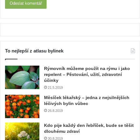
To nejlepší z atlasu bylinek
Rýmovník můžeme použít na rýmu i jako
repelent – Pěstování, užití, zdravotní
účinky
21.5.2019
Měsíček lékařský – jedna z nejsilnějších
léčivých bylin vůbec
26.8.2019
Kdo pije každý den řebříček, bude se těšit
dlouhému zdraví
30.8.2019