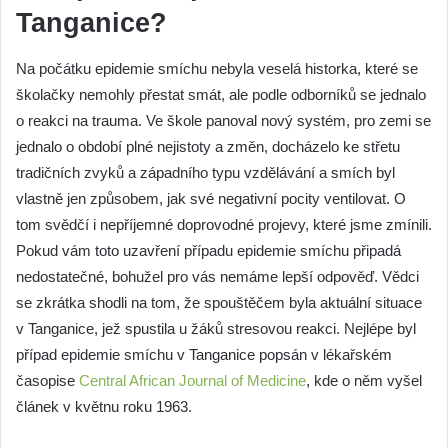
Tanganice?
Na počátku epidemie smíchu nebyla veselá historka, které se
školačky nemohly přestat smát, ale podle odborníků se jednalo
o reakci na trauma. Ve škole panoval nový systém, pro zemi se
jednalo o období plné nejistoty a změn, docházelo ke střetu
tradičních zvyků a západního typu vzdělávání a smích byl
vlastně jen způsobem, jak své negativní pocity ventilovat. O
tom svědčí i nepříjemné doprovodné projevy, které jsme zmínili.
Pokud vám toto uzavření případu epidemie smíchu připadá
nedostatečné, bohužel pro vás nemáme lepší odpověď. Vědci
se zkrátka shodli na tom, že spouštěčem byla aktuální situace
v Tanganice, jež spustila u žáků stresovou reakci. Nejlépe byl
případ epidemie smíchu v Tanganice popsán v lékařském
časopise
Central African Journal of Medicine
, kde o něm vyšel
článek v květnu roku 1963.