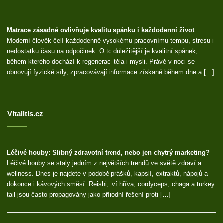
Matrace zásadně ovlivňuje kvalitu spánku i každodenní život
Moderní člověk čelí každodenně vysokému pracovnímu tempu, stresu i
nedostatku času na odpočinek. O to důležitější je kvalitní spánek,
během kterého dochází k regeneraci těla i mysli. Právě v noci se
obnovují fyzické síly, zpracovávají informace získané během dne a […]
Vitalitis.cz
Léčivé houby: Slibný zdravotní trend, nebo jen chytrý marketing?
Léčivé houby se staly jedním z největších trendů ve světě zdraví a
wellness. Dnes je najdete v podobě prášků, kapslí, extraktů, nápojů a
dokonce i kávových směsí. Reishi, lví hříva, cordyceps, chaga a turkey
tail jsou často propagovány jako přírodní řešení proti […]