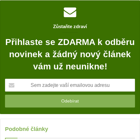
Zůstaňte zdraví
Přihlaste se ZDARMA k odběru
novinek a žádný nový článek
vám už neunikne!
S
e
m
z
a
d
e
j
Podobné články
t