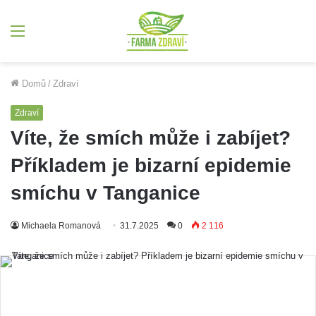
Menu
Domů
/
Zdraví
Zdraví
Víte, že smích může i zabíjet?
Příkladem je bizarní epidemie
smíchu v Tanganice
Michaela Romanová
31.7.2025
0
2 116