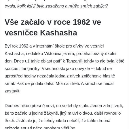
trvala, kolik lidí jí bylo zasaženo a může smích zabíjet?
Vše začalo v roce 1962 ve
vesničce Kashasha
Byl rok 1962 a v internátní škole pro dívky ve vesnici
Kashasha, nedaleko Viktoriina jezera, probíhal běžný školní
den. Dnes už tahle oblast patří k Tanzanii, tehdy to ale byla ještě
součást Tanganiky. Všechno šlo jako obvykle – dokud se
uprostřed hodiny nezačala jedna z dívek zničehonic hlasitě
smát. Pak se přidala další. Možná i třetí. A smích se nedal
zastavit.
Dodnes nikdo přesně neví, co se tehdy stalo. Jeden zdroj tvrdí,
že to začalo u jediné žákyně, jiný mluví o dvou, další rovnou o
třech. Jisté ale je, že tehdy nikdo netušil, že tahle drobná
epizoda spustí něco mnohem většího.