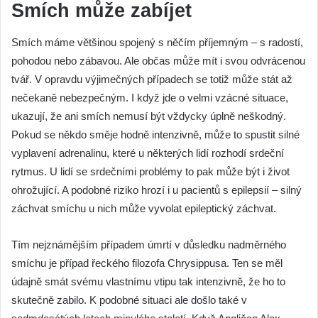
Smích může zabíjet
Smích máme většinou spojený s něčím příjemným – s radostí,
pohodou nebo zábavou. Ale občas může mít i svou odvrácenou
tvář. V opravdu výjimečných případech se totiž může stát až
nečekaně nebezpečným. I když jde o velmi vzácné situace,
ukazují, že ani smích nemusí být vždycky úplně neškodný.
Pokud se někdo směje hodně intenzivně, může to spustit silné
vyplavení adrenalinu, které u některých lidí rozhodí srdeční
rytmus. U lidí se srdečními problémy to pak může být i život
ohrožující. A podobné riziko hrozí i u pacientů s epilepsií – silný
záchvat smíchu u nich může vyvolat epileptický záchvat.
Tím nejznámějším případem úmrtí v důsledku nadměrného
smíchu je případ řeckého filozofa Chrysippusa. Ten se měl
údajně smát svému vlastnímu vtipu tak intenzivně, že ho to
skutečně zabilo. K podobné situaci ale došlo také v