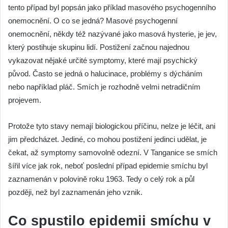
tento případ byl popsán jako příklad masového psychogenního
onemocnění. O co se jedná? Masové psychogenní
onemocnění, někdy též nazývané jako masová hysterie, je jev,
který postihuje skupinu lidí. Postižení začnou najednou
vykazovat nějaké určité symptomy, které mají psychický
původ. Často se jedná o halucinace, problémy s dýcháním
nebo například pláč. Smích je rozhodně velmi netradičním
projevem.
Protože tyto stavy nemají biologickou příčinu, nelze je léčit, ani
jim předcházet. Jediné, co mohou postižení jedinci udělat, je
čekat, až symptomy samovolně odezní. V Tanganice se smích
šířil více jak rok, neboť poslední případ epidemie smíchu byl
zaznamenán v polovině roku 1963. Tedy o celý rok a půl
později, než byl zaznamenán jeho vznik.
Co spustilo epidemii smíchu v