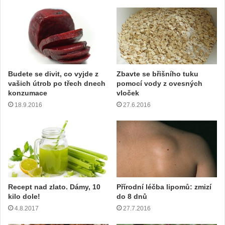
e
v
a
š
í
e
m
Budete se divit, co vyjde z
Zbavte se břišního tuku
a
vašich útrob po třech dnech
pomocí vody z ovesných
i
konzumace
vloček
l
18.9.2016
27.6.2016
o
v
o
u
a
d
r
e
Recept nad zlato. Dámy, 10
Přírodní léčba lipomů: zmizí
s
kilo dole!
do 8 dnů
u
4.8.2017
27.7.2016