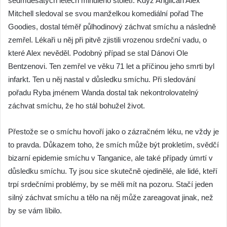
sedmdesátých letech minulého století. Když Angličan Alex
Mitchell sledoval se svou manželkou komediální pořad The
Goodies, dostal téměř půlhodinový záchvat smíchu a následně
zemřel. Lékaři u něj při pitvě zjistili vrozenou srdeční vadu, o
které Alex nevěděl. Podobný případ se stal Dánovi Ole
Bentzenovi. Ten zemřel ve věku 71 let a příčinou jeho smrti byl
infarkt. Ten u něj nastal v důsledku smíchu. Při sledování
pořadu Ryba jménem Wanda dostal tak nekontrolovatelný
záchvat smíchu, že ho stál bohužel život.
Přestože se o smíchu hovoří jako o zázračném léku, ne vždy je
to pravda. Důkazem toho, že smích může být prokletím, svědčí
bizarní epidemie smíchu v Tanganice, ale také případy úmrtí v
důsledku smíchu. Ty jsou sice skutečně ojedinělé, ale lidé, kteří
trpí srdečními problémy, by se měli mít na pozoru. Stačí jeden
silný záchvat smíchu a tělo na něj může zareagovat jinak, než
by se vám líbilo.