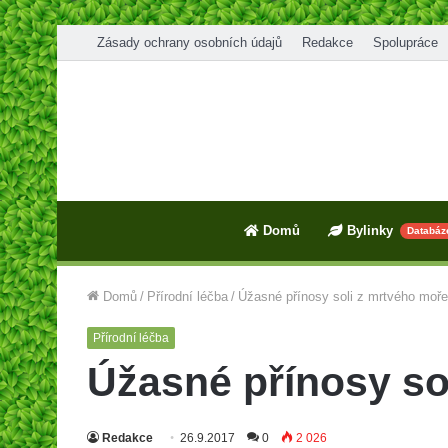
Zásady ochrany osobních údajů
Redakce
Spolupráce
Domů
Bylinky
Databáz
Domů
/
Přírodní léčba
/
Úžasné přínosy soli z mrtvého moře
Přírodní léčba
Úžasné přínosy so
Redakce
26.9.2017
0
2 026