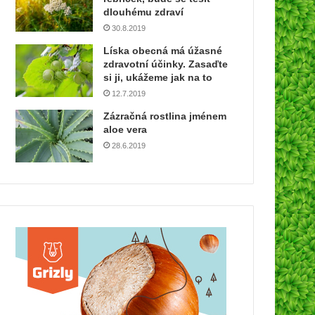
dlouhému zdraví
30.8.2019
Líska obecná má úžasné
zdravotní účinky. Zasaďte
si ji, ukážeme jak na to
12.7.2019
Zázračná rostlina jménem
aloe vera
28.6.2019