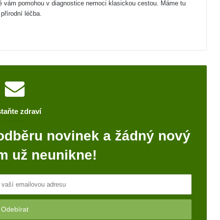
eré vám pomohou v diagnostice nemoci klasickou cestou. Máme tu
přírodní léčba.
taňte zdraví
odběru novinek a žádný nový
m už neunikne!