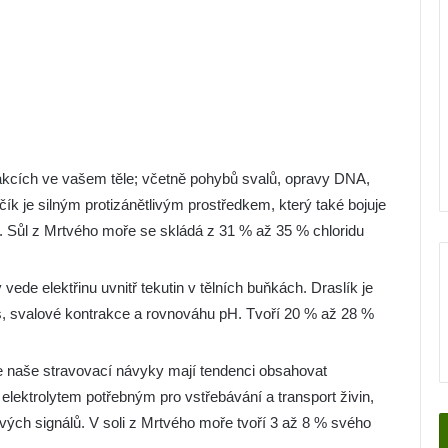
eakcích ve vašem těle; včetně pohybů svalů, opravy DNA,
ík je silným protizánětlivým prostředkem, který také bojuje
ti. Sůl z Mrtvého moře se skládá z 31 % až 35 % chloridu
vede elektřinu uvnitř tekutin v tělních buňkách. Draslík je
us, svalové kontrakce a rovnováhu pH. Tvoří 20 % až 28 %
e naše stravovací návyky mají tendenci obsahovat
lektrolytem potřebným pro vstřebávání a transport živin,
ových signálů. V soli z Mrtvého moře tvoří 3 až 8 % svého