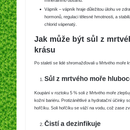
minerálního obsahu.
Vápník – vápník hraje důležitou úlohu ve zdra
hormonů, regulaci tělesné hmotnosti, a stabi
chlorid vápenatý.
Jak může být sůl z mrtvé
krásu
Po staletí se lidé shromažďovali u Mrtvého moře 
Sůl z mrtvého moře hluboc
Koupání v roztoku 5 % soli z Mrtvého moře zlepšuj
kožní bariéru. Protizánětlivé a hydratační účink
hořčíku. Soli hořčíku se váží na vodu, což zase z
Čistí a dezinfikuje