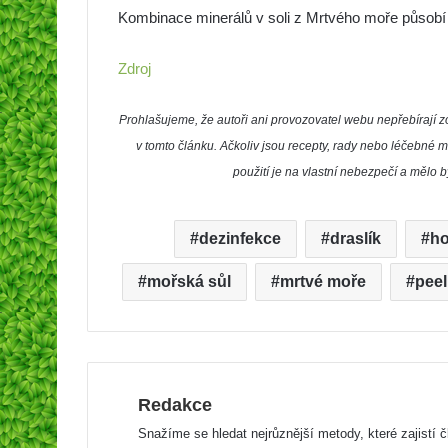
Kombinace minerálů v soli z Mrtvého moře působí zá
Zdroj
Prohlašujeme, že autoři ani provozovatel webu nepřebíraj
v tomto článku. Ačkoliv jsou recepty, rady nebo léčebné m
použití je na vlastní nebezpečí a mělo 
dezinfekce
draslík
ho
mořská sůl
mrtvé moře
peel
Redakce
Snažíme se hledat nejrůznější metody, které zajistí 