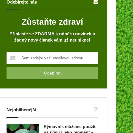
Odebírejte nás
Zůstaňte zdraví
Přihlaste se ZDARMA k odběru novinek a
žádný nový článek vám už neunikne!
S
e
m
z
a
d
e
j
t
Nejoblíbenější
e
v
a
Rýmovník můžeme použít
š
na rýmu i jako repelent –