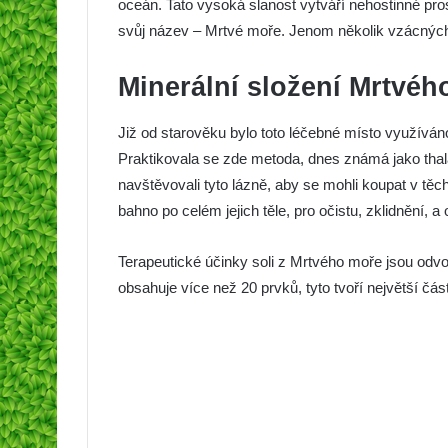
oceán. Tato vysoká slanost vytváří nehostinné prost
svůj název – Mrtvé moře. Jenom několik vzácných
Minerální složení Mrtvéh
Již od starověku bylo toto léčebné místo využíván
Praktikovala se zde metoda, dnes známá jako tha
navštěvovali tyto lázně, aby se mohli koupat v t
bahno po celém jejich těle, pro očistu, zklidnění, 
Terapeutické účinky soli z Mrtvého moře jsou odvo
obsahuje více než 20 prvků, tyto tvoří největší část