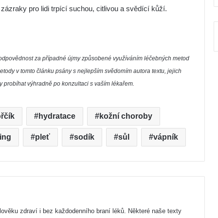
zraky pro lidi trpící suchou, citlivou a svědící kůží.
í zodpovědnost za případné újmy způsobené využíváním léčebných metod
etody v tomto článku psány s nejlepším svědomím autora textu, jejich
by probíhat výhradně po konzultaci s vaším lékařem.
řčík
hydratace
kožní choroby
ing
pleť
sodík
sůl
vápník
člověku zdraví i bez každodenního braní léků. Některé naše texty