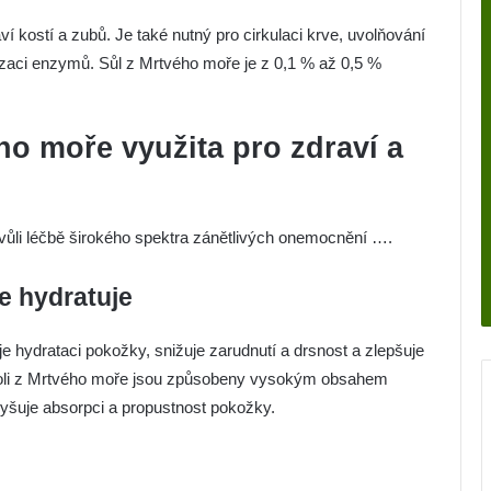
ví kostí a zubů. Je také nutný pro cirkulaci krve, uvolňování
lizaci enzymů. Sůl z Mrtvého moře je z 0,1 % až 0,5 %
ho moře využita pro zdraví a
kvůli léčbě širokého spektra zánětlivých onemocnění ….
e hydratuje
e hydrataci pokožky, snižuje zarudnutí a drsnost a zlepšuje
y soli z Mrtvého moře jsou způsobeny vysokým obsahem
vyšuje absorpci a propustnost pokožky.