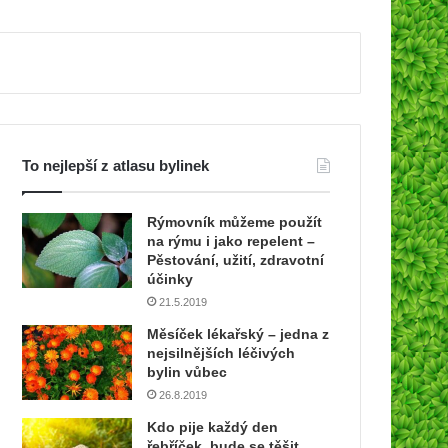
To nejlepší z atlasu bylinek
Rýmovník můžeme použít
na rýmu i jako repelent –
Pěstování, užití, zdravotní
účinky
21.5.2019
Měsíček lékařský – jedna z
nejsilnějších léčivých
bylin vůbec
26.8.2019
Kdo pije každý den
řebříček, bude se těšit