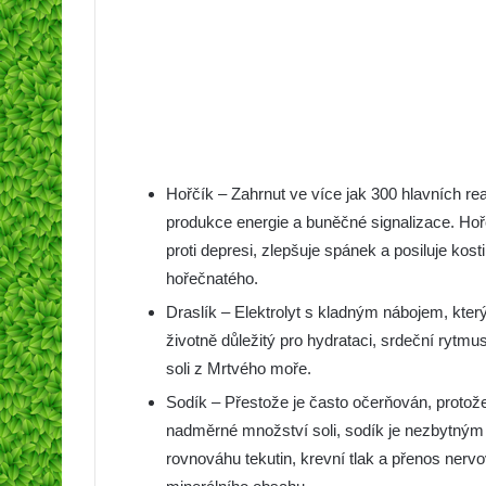
Hořčík – Zahrnut ve více jak 300 hlavních r
produkce energie a buněčné signalizace. Hořč
proti depresi, zlepšuje spánek a posiluje kos
hořečnatého.
Draslík – Elektrolyt s kladným nábojem, který 
životně důležitý pro hydrataci, srdeční rytm
soli z Mrtvého moře.
Sodík – Přestože je často očerňován, protož
nadměrné množství soli, sodík je nezbytným e
rovnováhu tekutin, krevní tlak a přenos nerv