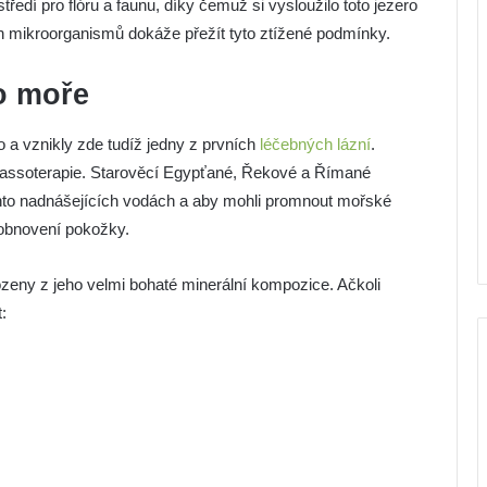
ředí pro flóru a faunu, díky čemuž si vysloužilo toto jezero
 mikroorganismů dokáže přežít tyto ztížené podmínky.
o moře
o a vznikly zde tudíž jedny z prvních
léčebných lázní
.
lassoterapie. Starověcí Egypťané, Řekové a Římané
ěchto nadnášejících vodách a aby mohli promnout mořské
a obnovení pokožky.
zeny z jeho velmi bohaté minerální kompozice. Ačkoli
: