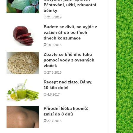
í
Pěstování, užití, zdravotní
e
účinky
m
21.5.2019
a
Budete se divit, co vyjde z
i
vašich útrob po třech
l
dnech konzumace
o
18.9.2016
v
o
Zbavte se břišního tuku
u
pomocí vody z ovesných
a
vloček
d
27.6.2016
r
Recept nad zlato. Dámy,
e
10 kilo dole!
s
4.8.2017
u
Přírodní léčba lipomů:
zmizí do 8 dnů
27.7.2016