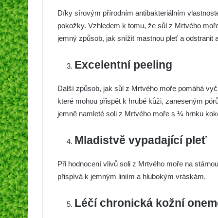
Díky sírovým přírodním antibakteriálním vlastnost
pokožky. Vzhledem k tomu, že sůl z Mrtvého moře
jemný způsob, jak snížit mastnou pleť a odstranit 
Excelentní peeling
Další způsob, jak sůl z Mrtvého moře pomáhá vyčist
které mohou přispět k hrubé kůži, zaneseným pór
jemně namleté soli z Mrtvého moře s ¼ hrnku kok
Mladistvě vypadající pleť
Při hodnocení vlivů soli z Mrtvého moře na stárnouc
přispívá k jemným liniím a hlubokým vráskám.
Léčí chronická kožní one