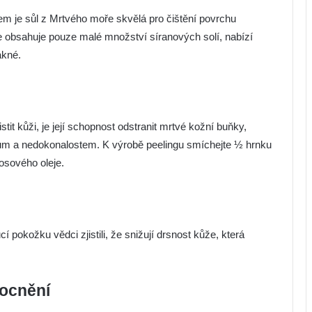
em je sůl z Mrtvého moře skvělá pro čištění povrchu
 obsahuje pouze malé množství síranových solí, nabízí
akné.
it kůži, je její schopnost odstranit mrtvé kožní buňky,
ům a nedokonalostem. K výrobě peelingu smíchejte ½ hrnku
osového oleje.
í pokožku vědci zjistili, že snižují drsnost kůže, která
mocnění