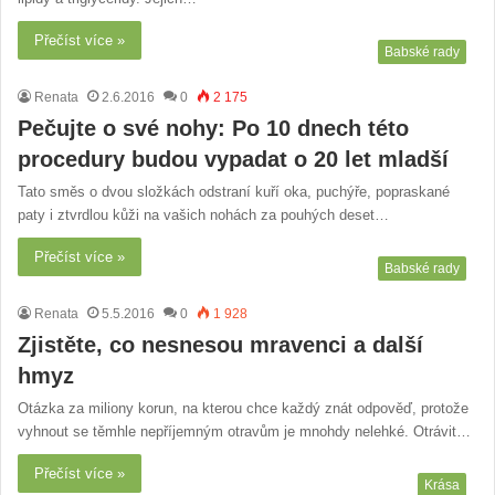
Přečíst více »
Babské rady
Renata
2.6.2016
0
2 175
Pečujte o své nohy: Po 10 dnech této
procedury budou vypadat o 20 let mladší
Tato směs o dvou složkách odstraní kuří oka, puchýře, popraskané
paty i ztvrdlou kůži na vašich nohách za pouhých deset…
Přečíst více »
Babské rady
Renata
5.5.2016
0
1 928
Zjistěte, co nesnesou mravenci a další
hmyz
Otázka za miliony korun, na kterou chce každý znát odpověď, protože
vyhnout se těmhle nepříjemným otravům je mnohdy nelehké. Otrávit…
Přečíst více »
Krása