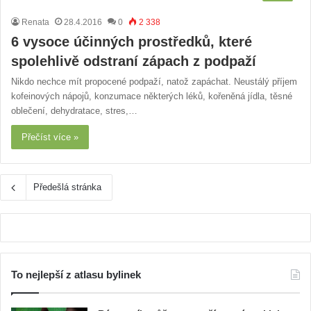
Renata
28.4.2016
0
2 338
6 vysoce účinných prostředků, které
spolehlivě odstraní zápach z podpaží
Nikdo nechce mít propocené podpaží, natož zapáchat. Neustálý příjem
kofeinových nápojů, konzumace některých léků, kořeněná jídla, těsné
oblečení, dehydratace, stres,…
Přečíst více »
Předešlá stránka
To nejlepší z atlasu bylinek