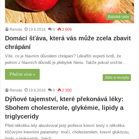
Babské rady
Renata
19.6.2016
0
2 609
Domácí šťáva, která vás může zcela zbavit
chrápání
Víte, co je hlavním důvodem chrápání? Lékařští experti tvrdí, že
jedním z hlavních důvodů je přebytek hlenu. Takže pokud snížíte…
Přečíst více »
Jídlo a recepty
Renata
19.6.2016
0
2 300
Dýňové tajemství, které překonává léky:
Sbohem cholesterole, glykémie, lipidy a
triglyceridy
Před několika lety absolvoval jistý profesor krevní testy s několika
klíčovými krevními parametry: močí, cholesterolem, krevní glukózou,
lipidy a triglyceridy. Jejich…