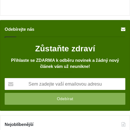
Odebírejte nás
Zůstaňte zdraví
Přihlaste se ZDARMA k odběru novinek a žádný nový
článek vám už neunikne!
S
e
m
z
a
d
e
j
Nejoblíbenější
t