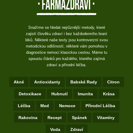
Snažíme se hledat nejrůznější metody, které
zajistí člověku zdraví i bez každodenního braní
léků. Některé naše texty jsou kontroverzní svou
metodickou odlišností, některé vám pomohou v
diagnostice nemoci klasickou cestou. Máme tu
spoustu článků pro každého, kterého zajímá
zdraví a přírodní léčba.
Akné
Antioxidanty
Babské Rady
Citron
Detoxikace
Hubnutí
Imunita
Krása
Léčba
Med
Nemoce
Přírodní Léčba
Rakovina
Recept
Spánek
Vitamíny
Voda
Zdraví