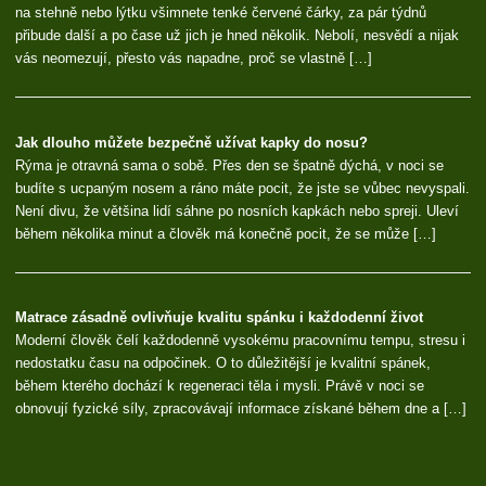
na stehně nebo lýtku všimnete tenké červené čárky, za pár týdnů
přibude další a po čase už jich je hned několik. Nebolí, nesvědí a nijak
vás neomezují, přesto vás napadne, proč se vlastně […]
Jak dlouho můžete bezpečně užívat kapky do nosu?
Rýma je otravná sama o sobě. Přes den se špatně dýchá, v noci se
budíte s ucpaným nosem a ráno máte pocit, že jste se vůbec nevyspali.
Není divu, že většina lidí sáhne po nosních kapkách nebo spreji. Uleví
během několika minut a člověk má konečně pocit, že se může […]
Matrace zásadně ovlivňuje kvalitu spánku i každodenní život
Moderní člověk čelí každodenně vysokému pracovnímu tempu, stresu i
nedostatku času na odpočinek. O to důležitější je kvalitní spánek,
během kterého dochází k regeneraci těla i mysli. Právě v noci se
obnovují fyzické síly, zpracovávají informace získané během dne a […]