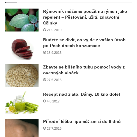
e
Rýmovník můžeme použít na rýmu i jako
v
repelent – Pěstování, užití, zdravotní
a
účinky
š
21.5.2019
í
e
Budete se divit, co vyjde z vašich útrob
m
po třech dnech konzumace
a
18.9.2016
i
l
Zbavte se břišního tuku pomocí vody z
o
ovesných vloček
v
27.6.2016
o
u
Recept nad zlato. Dámy, 10 kilo dole!
a
4.8.2017
d
r
e
Přírodní léčba lipomů: zmizí do 8 dnů
s
u
27.7.2016