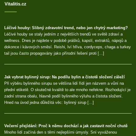
Vitalitis.cz
Léčivé houby: Slibný zdravotní trend, nebo jen chytrý marketing?
Léčivé houby se staly jedním z největších trendů ve světě zdraví a
wellness. Dnes je najdete v podobě prášků, kapslí, extraktů, nápojů a
dokonce i kávových směsí. Reishi, lví hříva, cordyceps, chaga a turkey
tail jsou často propagovány jako přírodní řešení proti […]
Jak vybrat bylinný sirup: Na podílu bylin a čistotě složení záleží
Při výběru bylinného sirupu se většina lidí řídí jen názvem a vůní na
přední etiketě. O skutečné kvalitě to ale mnoho neřekne. Rozhodující je
zadní strana obalu, hlavně podíl bylinného výluhu a čistota složení.
Hned na úvod jedna důležitá věc: bylinný sirup […]
Večerní přejídání: Proč k němu dochází a jak zastavit noční chutě
Mnoho lidí začíná den s těmi nejlepšími úmysly. Sní vyváženou