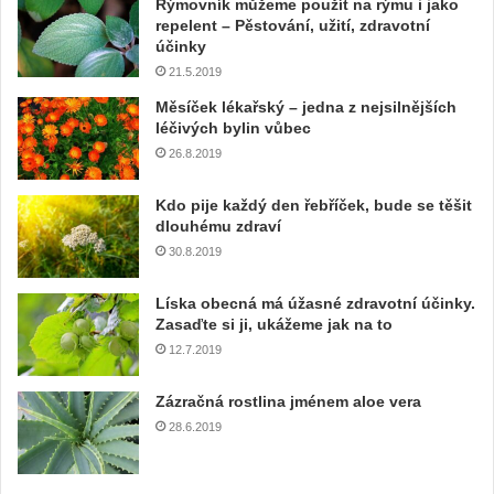
Rýmovník můžeme použít na rýmu i jako
repelent – Pěstování, užití, zdravotní
účinky
21.5.2019
Měsíček lékařský – jedna z nejsilnějších
léčivých bylin vůbec
26.8.2019
Kdo pije každý den řebříček, bude se těšit
dlouhému zdraví
30.8.2019
Líska obecná má úžasné zdravotní účinky.
Zasaďte si ji, ukážeme jak na to
12.7.2019
Zázračná rostlina jménem aloe vera
28.6.2019