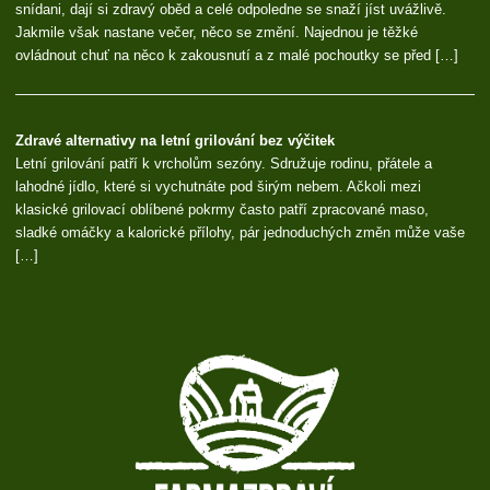
snídani, dají si zdravý oběd a celé odpoledne se snaží jíst uvážlivě.
Jakmile však nastane večer, něco se změní. Najednou je těžké
ovládnout chuť na něco k zakousnutí a z malé pochoutky se před […]
Zdravé alternativy na letní grilování bez výčitek
Letní grilování patří k vrcholům sezóny. Sdružuje rodinu, přátele a
lahodné jídlo, které si vychutnáte pod širým nebem. Ačkoli mezi
klasické grilovací oblíbené pokrmy často patří zpracované maso,
sladké omáčky a kalorické přílohy, pár jednoduchých změn může vaše
[…]