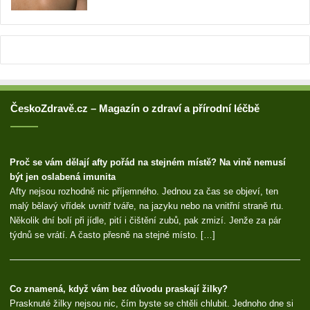
ČeskoZdravě.cz – Magazín o zdraví a přírodní léčbě
Proč se vám dělají afty pořád na stejném místě? Na vině nemusí
být jen oslabená imunita
Afty nejsou rozhodně nic příjemného. Jednou za čas se objeví, ten
malý bělavý vřídek uvnitř tváře, na jazyku nebo na vnitřní straně rtu.
Několik dní bolí při jídle, pití i čištění zubů, pak zmizí. Jenže za pár
týdnů se vrátí. A často přesně na stejné místo. […]
Co znamená, když vám bez důvodu praskají žilky?
Prasknuté žilky nejsou nic, čím byste se chtěli chlubit. Jednoho dne si