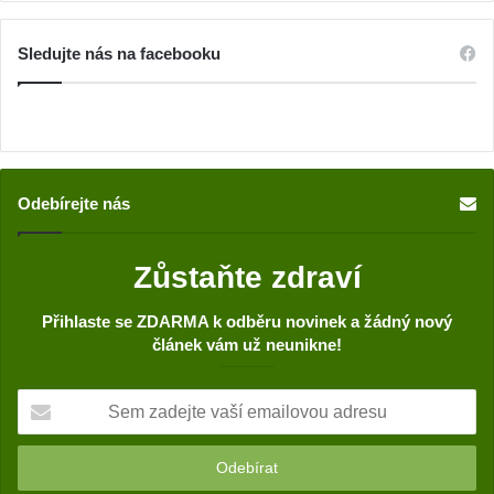
Sledujte nás na facebooku
Odebírejte nás
Zůstaňte zdraví
Přihlaste se ZDARMA k odběru novinek a žádný nový
článek vám už neunikne!
S
e
m
z
a