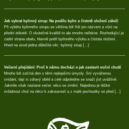
Jak vybrat bylinný sirup: Na podílu bylin a čistotě složení záleží
Při výběru bylinného sirupu se většina lidí řídí jen názvem a vůní na
přední etiketě. O skutečné kvalitě to ale mnoho neřekne. Rozhodující je
zadní strana obalu, hlavně podíl bylinného výluhu a čistota složení.
Hned na úvod jedna důležitá věc: bylinný sirup […]
Večerní přejídání: Proč k němu dochází a jak zastavit noční chutě
Mnoho lidí začíná den s těmi nejlepšími úmysly. Sní vyváženou
snídani, dají si zdravý oběd a celé odpoledne se snaží jíst uvážlivě.
Jakmile však nastane večer, něco se změní. Najednou je těžké
ovládnout chuť na něco k zakousnutí a z malé pochoutky se před […]