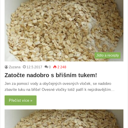
Jídlo a recepty
Zuzana
12.5.2017
0
2 248
Zatočte nadobro s břišním tukem!
Jen za pomocí vody a obyčejných ovesných vloček, se nadobro
zbavíte tuku na břiše! Ovesné vločky totiž patří k nejzdravějším…
Přečíst více »