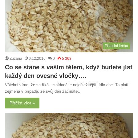
Přírodní léčba
Zuzana
6.12.2016
0
5 363
Co se stane s vaším tělem, když budete jíst
každý den ovesné vločky….
Všichni víme, že se říká – snídaně je nejdůležitější jídlo dne. To platí
zejména v případě, že svůj den začínáte…
Přečíst více »