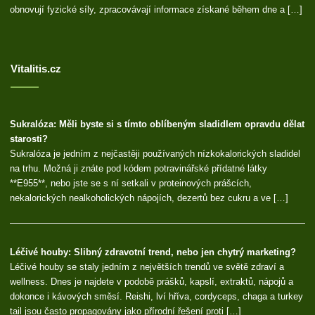
obnovují fyzické síly, zpracovávají informace získané během dne a […]
Vitalitis.cz
Sukralóza: Měli byste si s tímto oblíbeným sladidlem opravdu dělat
starosti?
Sukralóza je jedním z nejčastěji používaných nízkokalorických sladidel
na trhu. Možná ji znáte pod kódem potravinářské přídatné látky
**E955**, nebo jste se s ní setkali v proteinových prášcích,
nekalorických nealkoholických nápojích, dezertů bez cukru a ve […]
Léčivé houby: Slibný zdravotní trend, nebo jen chytrý marketing?
Léčivé houby se staly jedním z největších trendů ve světě zdraví a
wellness. Dnes je najdete v podobě prášků, kapslí, extraktů, nápojů a
dokonce i kávových směsí. Reishi, lví hříva, cordyceps, chaga a turkey
tail jsou často propagovány jako přírodní řešení proti […]