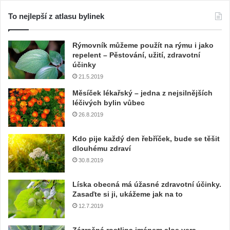
To nejlepší z atlasu bylinek
Rýmovník můžeme použít na rýmu i jako
repelent – Pěstování, užití, zdravotní
účinky
21.5.2019
Měsíček lékařský – jedna z nejsilnějších
léčivých bylin vůbec
26.8.2019
Kdo pije každý den řebříček, bude se těšit
dlouhému zdraví
30.8.2019
Líska obecná má úžasné zdravotní účinky.
Zasaďte si ji, ukážeme jak na to
12.7.2019