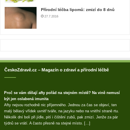
e
Přírodní léčba lipomů: zmizí do 8 dnů
s
u
27.7.2016
ČeskoZdravě.cz – Magazín o zdraví a přírodní léčbě
Proč se vám dělají afty pořád na stejném místě? Na vině nemusí
být jen oslabená imunita
Afty nejsou rozhodně nic příjemného. Jednou za čas se objeví, ten
malý bělavý vřídek uvnitř tváře, na jazyku nebo na vnitřní straně rtu.
Několik dní bolí při jídle, pití i čištění zubů, pak zmizí. Jenže za pár
týdnů se vrátí. A často přesně na stejné místo. […]