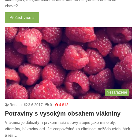
zbavit?…
Přečíst více »
Nezařazené
Renata
3.6.2017
0
4 813
Potraviny s vysokým obsahem vlákniny
Vláknina je důležitým prvkem naší stravy stejně jako minerály,
vitamíny, bílkoviny atd. Je zodpovědná za eliminaci nežádoucích látek
a její…