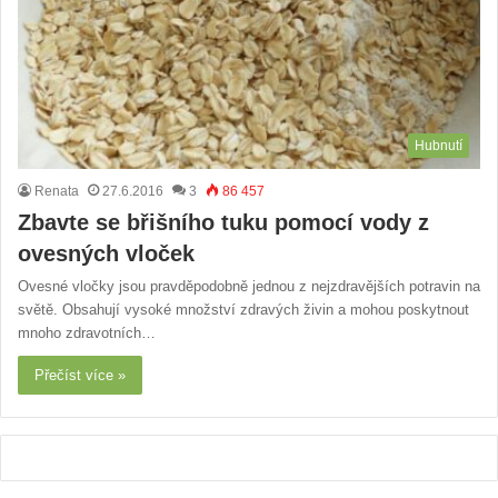
Hubnutí
Renata
27.6.2016
3
86 457
Zbavte se břišního tuku pomocí vody z
ovesných vloček
Ovesné vločky jsou pravděpodobně jednou z nejzdravějších potravin na
světě. Obsahují vysoké množství zdravých živin a mohou poskytnout
mnoho zdravotních…
Přečíst více »