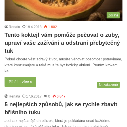
Zdraví
Renata
19.4.2018
1 802
Tento koktejl vám pomůže pečovat o zuby,
upraví vaše zažívání a odstraní přebytečný
tuk
Pokud chcete vést zdravý život, musíte věnovat pozornost potravinám,
které konzumujete a také musíte být fyzicky aktivní. Prvním krokem
ke…
Přečíst více »
Nezařazené
Renata
17.6.2017
0
6 847
5 nejlepších způsobů, jak se rychle zbavit
břišního tuku
Jedna z nejčastějších otázek, která je pokládána snad každému
dietologovi, se týká břišního tuku. Jak se ho rychle a efektivně