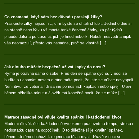
Co znamená, když vám bez důvodu praskají žilky?
Prasknuté žilky nejsou nic, čím byste se chtěli chlubit. Jednoho dne si
na stehně nebo lýtku všimnete tenké červené čárky, za pár týdnů
přibude další a po čase už jich je hned několik. Nebolí, nesvědí a nijak
vás neomezují, přesto vás napadne, proč se vlastně […]
Jak dlouho můžete bezpečně užívat kapky do nosu?
Rýma je otravná sama o sobě. Přes den se špatně dýchá, v noci se
budíte s ucpaným nosem a ráno máte pocit, že jste se vůbec nevyspali.
Není divu, že většina lidí sáhne po nosních kapkách nebo spreji. Uleví
během několika minut a člověk má konečně pocit, že se může […]
Matrace zásadně ovlivňuje kvalitu spánku i každodenní život
Moderní člověk čelí každodenně vysokému pracovnímu tempu, stresu i
nedostatku času na odpočinek. O to důležitější je kvalitní spánek,
během kterého dochází k regeneraci těla i mysli. Právě v noci se