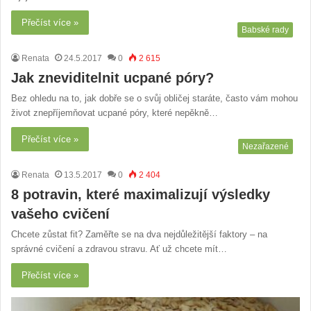
Přečíst více »
Babské rady
Renata
24.5.2017
0
2 615
Jak zneviditelnit ucpané póry?
Bez ohledu na to, jak dobře se o svůj obličej staráte, často vám mohou
život znepříjemňovat ucpané póry, které nepěkně…
Přečíst více »
Nezařazené
Renata
13.5.2017
0
2 404
8 potravin, které maximalizují výsledky
vašeho cvičení
Chcete zůstat fit? Zaměřte se na dva nejdůležitější faktory – na
správné cvičení a zdravou stravu. Ať už chcete mít…
Přečíst více »