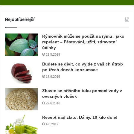
d
e
j
Nejoblíbenější
t
e
Rýmovník můžeme použít na rýmu i jako
v
repelent – Pěstování, užití, zdravotní
a
účinky
š
21.5.2019
í
e
Budete se divit, co vyjde z vašich útrob
m
po třech dnech konzumace
a
18.9.2016
i
l
Zbavte se břišního tuku pomocí vody z
o
ovesných vloček
v
27.6.2016
o
u
Recept nad zlato. Dámy, 10 kilo dole!
a
4.8.2017
d
r