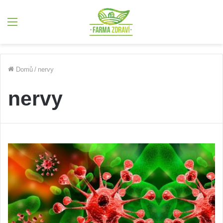
Menu
Domů
/
nervy
nervy