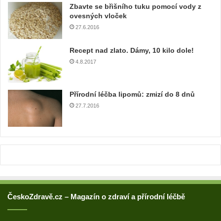
l
Zbavte se břišního tuku pomocí vody z
o
ovesných vloček
v
27.6.2016
o
u
Recept nad zlato. Dámy, 10 kilo dole!
a
4.8.2017
d
r
e
Přírodní léčba lipomů: zmizí do 8 dnů
s
u
27.7.2016
ČeskoZdravě.cz – Magazín o zdraví a přírodní léčbě