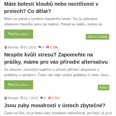
Máte bolesti kloubů nebo necitlivost v
prstech? Co dělat?
Může se jednat o syndrom karpálního tunelu. Ten je způsoben
stlačením hlavního nervu na zápěstí. Pokud se neléčí, mohou se…
Přečíst více »
Jídlo a recepty
Renata
6.2.2016
0
2 788
Nespíte kvůli stresu? Zapomeňte na
prášky, máme pro vás přírodní alternativu
Se stresem, nervovým napětím a úzkostí přichází nespavost a
problémy s usínáním. Často nás trápí osobní problémy či stres, který…
Přečíst více »
Krása
Renata
31.1.2016
0
1 993
Jsou zuby moudrosti v ústech zbytečné?
Často se říká, že je třeba zuby moudrosti odstraňovat, jen když už je to