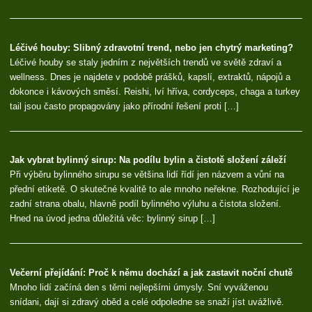
Léčivé houby: Slibný zdravotní trend, nebo jen chytrý marketing?
Léčivé houby se staly jedním z největších trendů ve světě zdraví a
wellness. Dnes je najdete v podobě prášků, kapslí, extraktů, nápojů a
dokonce i kávových směsí. Reishi, lví hříva, cordyceps, chaga a turkey
tail jsou často propagovány jako přírodní řešení proti […]
Jak vybrat bylinný sirup: Na podílu bylin a čistotě složení záleží
Při výběru bylinného sirupu se většina lidí řídí jen názvem a vůní na
přední etiketě. O skutečné kvalitě to ale mnoho neřekne. Rozhodující je
zadní strana obalu, hlavně podíl bylinného výluhu a čistota složení.
Hned na úvod jedna důležitá věc: bylinný sirup […]
Večerní přejídání: Proč k němu dochází a jak zastavit noční chutě
Mnoho lidí začíná den s těmi nejlepšími úmysly. Sní vyváženou
snídani, dají si zdravý oběd a celé odpoledne se snaží jíst uvážlivě.