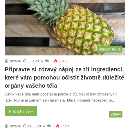
Přírodní léčba
Zuzana
1.12.2016
0
2 302
Připravte si zdravý nápoj ze tří ingrediencí,
které vám pomohou očistit životně důležité
orgány vašeho těla
Detoxikace těla není podstatná pouze z důvodu očisty ohrožených
jater. Nutné je zaměřit se i na místa, která hromadí nebezpečné…
Přečíst více »
Zdraví
Zuzana
23.11.2016
0
3 597