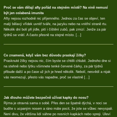
Proč se vám dělají afty pořád na stejném místě? Na vině nemusí
být jen oslabená imunita
Afty nejsou rozhodně nic příjemného. Jednou za čas se objeví, ten
malý bělavý vřídek uvnitř tváře, na jazyku nebo na vnitřní straně rtu.
Několik dní bolí při jídle, pití i čištění zubů, pak zmizí. Jenže za pár
týdnů se vrátí. A často přesně na stejné místo. […]
Co znamená, když vám bez důvodu praskají žilky?
Prasknuté žilky nejsou nic, čím byste se chtěli chlubit. Jednoho dne si
na stehně nebo lýtku všimnete tenké červené čárky, za pár týdnů
přibude další a po čase už jich je hned několik. Nebolí, nesvědí a nijak
vás neomezují, přesto vás napadne, proč se vlastně […]
Jak dlouho můžete bezpečně užívat kapky do nosu?
Rýma je otravná sama o sobě. Přes den se špatně dýchá, v noci se
budíte s ucpaným nosem a ráno máte pocit, že jste se vůbec nevyspali.
Není divu, že většina lidí sáhne po nosních kapkách nebo spreji. Uleví