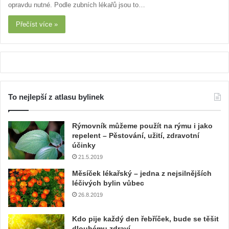
opravdu nutné. Podle zubních lékařů jsou to…
Přečíst více »
To nejlepší z atlasu bylinek
Rýmovník můžeme použít na rýmu i jako
repelent – Pěstování, užití, zdravotní
účinky
21.5.2019
Měsíček lékařský – jedna z nejsilnějších
léčivých bylin vůbec
26.8.2019
Kdo pije každý den řebříček, bude se těšit
dlouhému zdraví