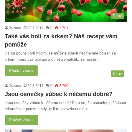
Zdraví
Zuzana
30.7.2017
0
2 701
Také vás bolí za krkem? Náš recept vám
pomůže
Již za pouhé čtyři hodiny se můžete zbavit nepříjemné bolesti za
krkem, která vás blokuje a omezuje natolik, že nejste…
Přečíst více »
Zdraví
Zuzana
20.3.2017
0
2 760
Jsou osmičky vůbec k něčemu dobré?
Jsou osmičky vůbec k něčemu dobré? Říká se, že osmičky je žádoucí
odstraňovat pouze tehdy, je-li to opravdu nutné z…
Přečíst více »