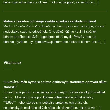
během několika minut a člověk má konečně pocit, že se může […]
Matrace zásadně ovlivňuje kvalitu spánku i každodenní život
Moderní člověk čelí každodenně vysokému pracovnímu tempu, stresu i
nedostatku času na odpočinek. O to důležitější je kvalitní spánek,
během kterého dochází k regeneraci těla i mysli. Právě v noci se
obnovují fyzické síly, zpracovávají informace získané během dne a […]
Vitalitis.cz
Sukralóza: Měli byste si s tímto oblíbeným sladidlem opravdu dělat
starosti?
Sukralóza je jedním z nejčastěji používaných nízkokalorických sladidel
na trhu. Možná ji znáte pod kódem potravinářské přídatné látky
**E955**, nebo jste se s ní setkali v proteinových prášcích,
nekalorických nealkoholických nápojích, dezertů bez cukru a ve […]