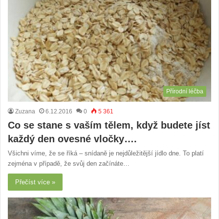
Přírodní léčba
Zuzana
6.12.2016
0
5 361
Co se stane s vaším tělem, když budete jíst
každý den ovesné vločky….
Všichni víme, že se říká – snídaně je nejdůležitější jídlo dne. To platí
zejména v případě, že svůj den začínáte…
Přečíst více »