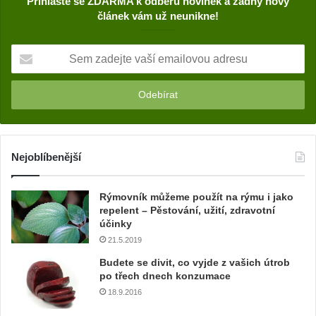
Přihlaste se ZDARMA k odběru novinek a žádný nový
článek vám už neunikne!
S
e
m
z
a
d
e
j
Nejoblíbenější
t
e
Rýmovník můžeme použít na rýmu i jako
v
repelent – Pěstování, užití, zdravotní
a
účinky
š
21.5.2019
í
e
Budete se divit, co vyjde z vašich útrob
m
po třech dnech konzumace
a
18.9.2016
i