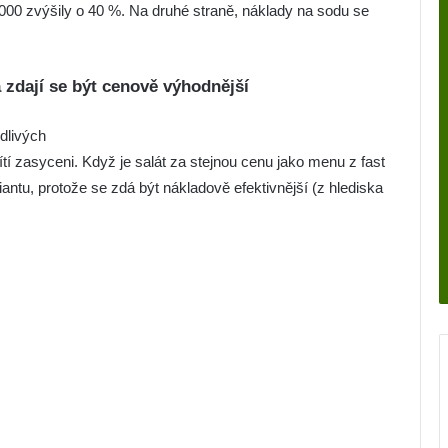
000 zvýšily o 40 %. Na druhé straně, náklady na sodu se
a zdají se být cenově výhodnější
dlivých
cítí zasyceni. Když je salát za stejnou cenu jako menu z fast
iantu, protože se zdá být nákladově efektivnější (z hlediska