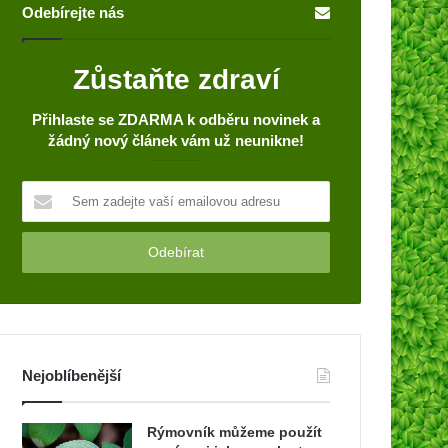
Odebírejte nás
Zůstaňte zdraví
Přihlaste se ZDARMA k odběru novinek a
žádný nový článek vám už neunikne!
S
e
m
z
a
d
e
j
t
Nejoblíbenější
e
v
a
Rýmovník můžeme použít
š