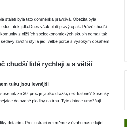
elá staletí byla tato domněnka pravdivá. Obezita byla
i nedostatek jídla.Dnes však platí pravý opak. Právě chudší
že komunity z nižších socioekonomických skupin nemají tak
 sedavý životní styl a jedí velké porce s vysokým obsahem
č chudší lidé rychleji a s větší
em tuku jsou levnější
 sušenek ze 30, proč je jablko dražší, než kalorie? Sušenky
 nejvíce dotované plodiny na trhu. Tyto dotace umožňují
íky dotacím. Pro ilustraci vezměme v úvahu následující: