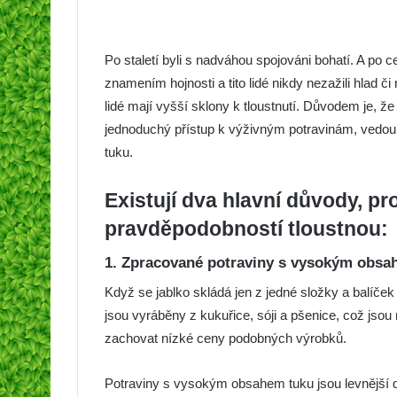
Po staletí byli s nadváhou spojováni bohatí. A po c
znamením hojnosti a tito lidé nikdy nezažili hlad č
lidé mají vyšší sklony k tloustnutí. Důvodem je, 
jednoduchý přístup k výživným potravinám, vedou
tuku.
Existují dva hlavní důvody, pro
pravděpodobností tloustnou:
1. Zpracované potraviny s vysokým obsah
Když se jablko skládá jen z jedné složky a balíček
jsou vyráběny z kukuřice, sóji a pšenice, což jsou
zachovat nízké ceny podobných výrobků.
Potraviny s vysokým obsahem tuku jsou levnější d