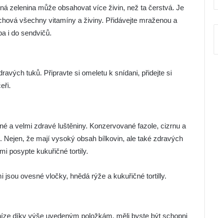
á zelenina může obsahovat více živin, než ta čerstvá. Je
zachová všechny vitamíny a živiny. Přidávejte mraženou a
ba i do sendvičů.
avých tuků. Připravte si omeletu k snídani, přidejte si
eři.
vné a velmi zdravé luštěniny. Konzervované fazole, cizrnu a
Nejen, že mají vysoký obsah bílkovin, ale také zdravých
mi posypte kukuřičné tortily.
jsou ovesné vločky, hnědá rýže a kukuřičné tortilly.
níze díky výše uvedeným položkám, měli byste být schopni