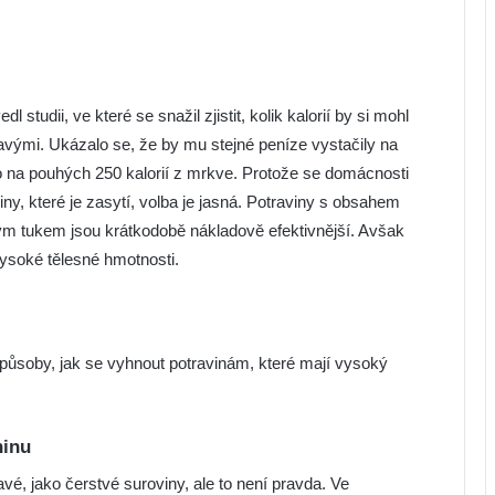
studii, ve které se snažil zjistit, kolik kalorií by si mohl
ravými. Ukázalo se, že by mu stejné peníze vystačily na
o na pouhých 250 kalorií z mrkve. Protože se domácnosti
y, které je zasytí, volba je jasná. Potraviny s obsahem
ným tukem jsou krátkodobě nákladově efektivnější. Avšak
ysoké tělesné hmotnosti.
soby, jak se vyhnout potravinám, které mají vysoký
ninu
avé, jako čerstvé suroviny, ale to není pravda. Ve