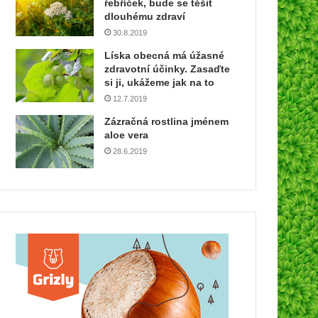
řebříček, bude se těšit
dlouhému zdraví
30.8.2019
Líska obecná má úžasné
zdravotní účinky. Zasaďte
si ji, ukážeme jak na to
12.7.2019
Zázračná rostlina jménem
aloe vera
28.6.2019