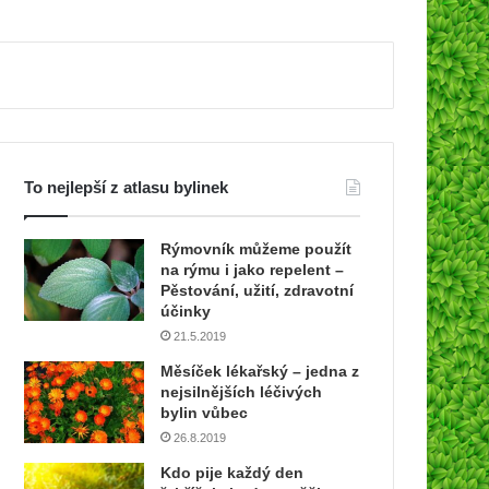
To nejlepší z atlasu bylinek
Rýmovník můžeme použít
na rýmu i jako repelent –
Pěstování, užití, zdravotní
účinky
21.5.2019
Měsíček lékařský – jedna z
nejsilnějších léčivých
bylin vůbec
26.8.2019
Kdo pije každý den