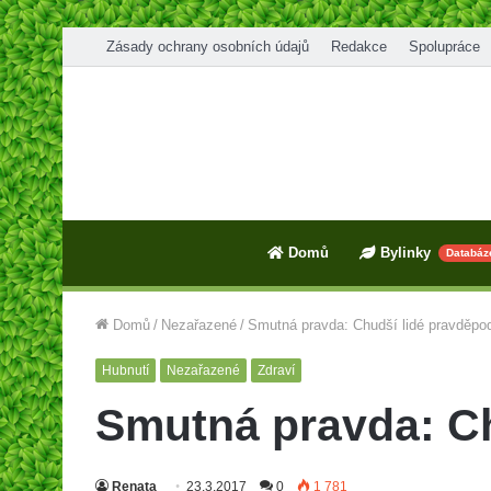
Zásady ochrany osobních údajů
Redakce
Spolupráce
Domů
Bylinky
Databáz
Domů
/
Nezařazené
/
Smutná pravda: Chudší lidé pravděpod
Hubnutí
Nezařazené
Zdraví
Smutná pravda: Ch
Renata
23.3.2017
0
1 781