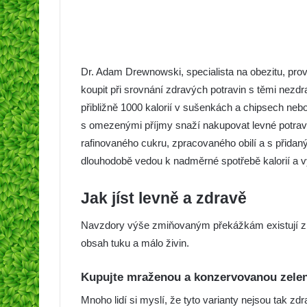
Dr. Adam Drewnowski, specialista na obezitu, provedl 
koupit při srovnání zdravých potravin s těmi nezd
přibližně 1000 kalorií v sušenkách a chipsech neb
s omezenými příjmy snaží nakupovat levné potravin
rafinovaného cukru, zpracovaného obilí a s přida
dlouhodobě vedou k nadměrné spotřebě kalorií a v
Jak jíst levně a zdravě
Navzdory výše zmiňovaným překážkám existují způ
obsah tuku a málo živin.
Kupujte mraženou a konzervovanou zele
Mnoho lidí si myslí, že tyto varianty nejsou tak zdr