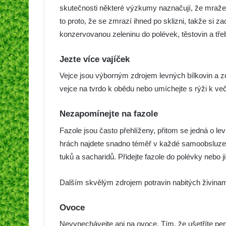
skutečnosti některé výzkumy naznačují, že mražen
to proto, že se zmrazí ihned po sklizni, takže si 
konzervovanou zeleninu do polévek, těstovin a tře
Jezte více vajíček
Vejce jsou výborným zdrojem levných bílkovin a zdr
vejce na tvrdo k obědu nebo umíchejte s rýži k več
Nezapomínejte na fazole
Fazole jsou často přehlíženy, přitom se jedná o le
hrách najdete snadno téměř v každé samoobsluze. 
tuků a sacharidů. Přidejte fazole do polévky nebo ji
Dalším skvělým zdrojem potravin nabitých živinami 
Ovoce
Nevynechávejte ani na ovoce. Tím, že ušetříte pe