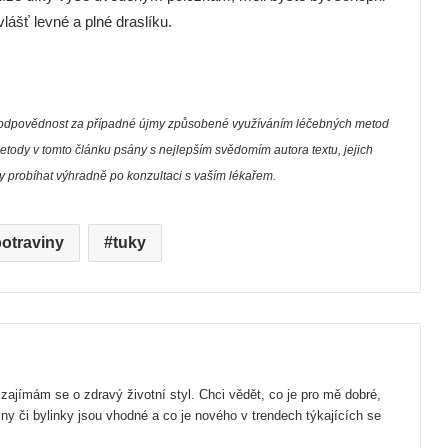
lášť levné a plné draslíku.
í zodpovědnost za případné újmy způsobené využíváním léčebných metod
etody v tomto článku psány s nejlepším svědomím autora textu, jejich
by probíhat výhradně po konzultaci s vaším lékařem.
otraviny
tuky
zajímám se o zdravý životní styl. Chci vědět, co je pro mě dobré,
iny či bylinky jsou vhodné a co je nového v trendech týkajících se