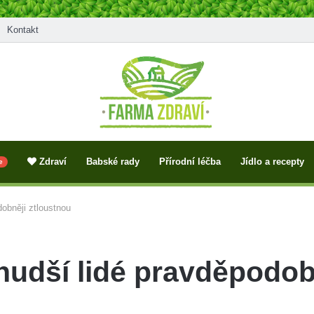
Kontakt
Zdraví
Babské rady
Přírodní léčba
Jídlo a recepty
e
obněji ztloustnou
udší lidé pravděpodob