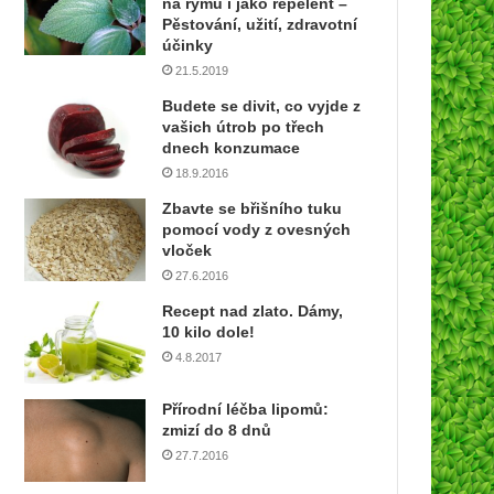
na rýmu i jako repelent –
í
Pěstování, užití, zdravotní
e
účinky
m
21.5.2019
a
Budete se divit, co vyjde z
i
vašich útrob po třech
l
dnech konzumace
o
18.9.2016
v
o
Zbavte se břišního tuku
u
pomocí vody z ovesných
a
vloček
d
27.6.2016
r
Recept nad zlato. Dámy,
e
10 kilo dole!
s
4.8.2017
u
Přírodní léčba lipomů:
zmizí do 8 dnů
27.7.2016