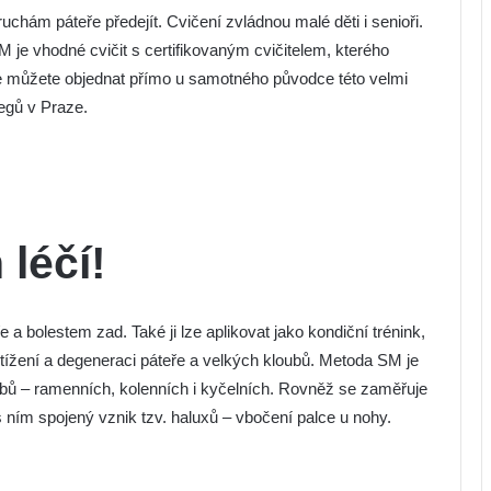
uchám páteře předejít. Cvičení zvládnou malé děti i senioři.
je vhodné cvičit s certifikovaným cvičitelem, kterého
 se můžete objednat přímo u samotného původce této velmi
egů v Praze.
léčí!
 a bolestem zad. Také ji lze aplikovat jako kondiční trénink,
řetížení a degeneraci páteře a velkých kloubů. Metoda SM je
ubů – ramenních, kolenních i kyčelních. Rovněž se zaměřuje
s ním spojený vznik tzv. haluxů – vbočení palce u nohy.