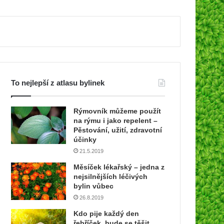
To nejlepší z atlasu bylinek
Rýmovník můžeme použít
na rýmu i jako repelent –
Pěstování, užití, zdravotní
účinky
21.5.2019
Měsíček lékařský – jedna z
nejsilnějších léčivých
bylin vůbec
26.8.2019
Kdo pije každý den
řebříček, bude se těšit