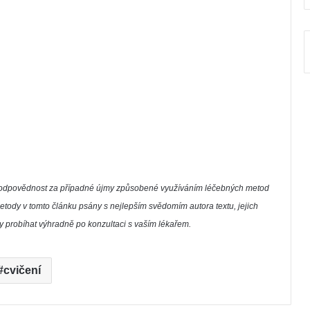
í zodpovědnost za případné újmy způsobené využíváním léčebných metod
etody v tomto článku psány s nejlepším svědomím autora textu, jejich
by probíhat výhradně po konzultaci s vaším lékařem.
cvičení