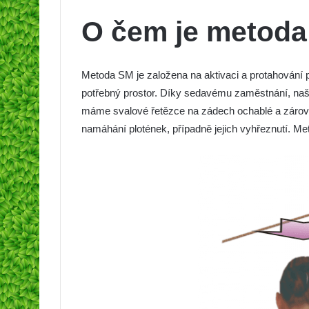
O čem je metod
Metoda SM je založena na aktivaci a protahování 
potřebný prostor. Díky sedavému zaměstnání, na
máme svalové řetězce na zádech ochablé a zárove
namáhání plotének, případně jejich vyhřeznutí. Me