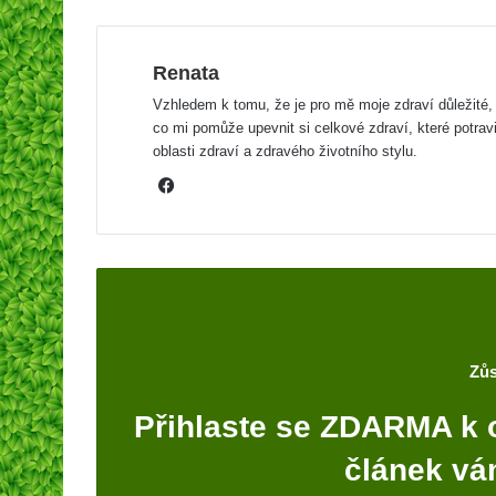
Renata
Vzhledem k tomu, že je pro mě moje zdraví důležité, 
co mi pomůže upevnit si celkové zdraví, které potrav
oblasti zdraví a zdravého životního stylu.
F
a
c
e
b
o
o
Zůs
k
Přihlaste se ZDARMA k 
článek vá