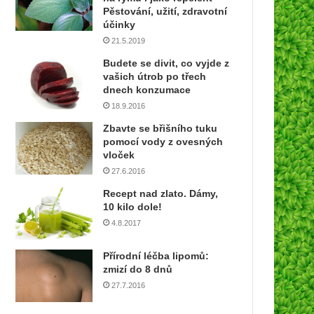
í
Pěstování, užití, zdravotní
e
účinky
m
21.5.2019
a
Budete se divit, co vyjde z
i
vašich útrob po třech
l
dnech konzumace
o
18.9.2016
v
o
Zbavte se břišního tuku
u
pomocí vody z ovesných
a
vloček
d
27.6.2016
r
Recept nad zlato. Dámy,
e
10 kilo dole!
s
4.8.2017
u
Přírodní léčba lipomů:
zmizí do 8 dnů
27.7.2016