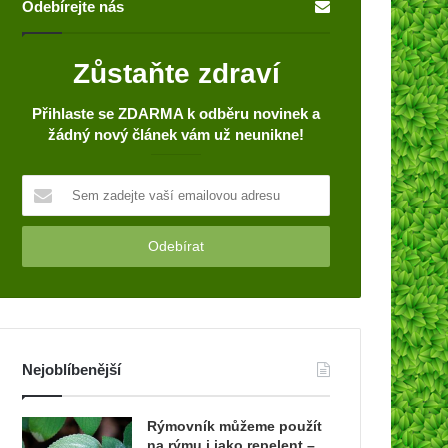
Odebírejte nás
Zůstaňte zdraví
Přihlaste se ZDARMA k odběru novinek a
žádný nový článek vám už neunikne!
S
e
m
z
a
d
e
j
t
Nejoblíbenější
e
v
a
Rýmovník můžeme použít
š
na rýmu i jako repelent –