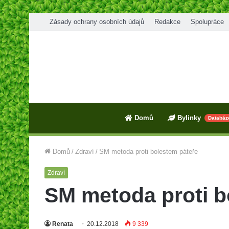
Zásady ochrany osobních údajů
Redakce
Spolupráce
Domů
Bylinky
Databáz
Domů
/
Zdraví
/
SM metoda proti bolestem páteře
Zdraví
SM metoda proti b
Renata
20.12.2018
9 339