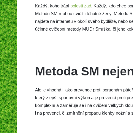
Každý, koho trápí
bolesti zad
. Každý, kdo chce por
Metodu SM mohou cvičit i těhotné ženy. Metodu SM 
najdete na internetu v okolí svého bydliště, nebo
účinné cvičební metody MUDr Smíška, či jeho kol
Metoda SM nejen 
Ale je vhodná i jako prevence proti poruchám páteře
který zlepší sportovní výkon a je prevencí proti p
komplexní a zaměřuje se i na cvičení velkých klo
i na prevenci, či zmírnění propadu klenby nožní a 