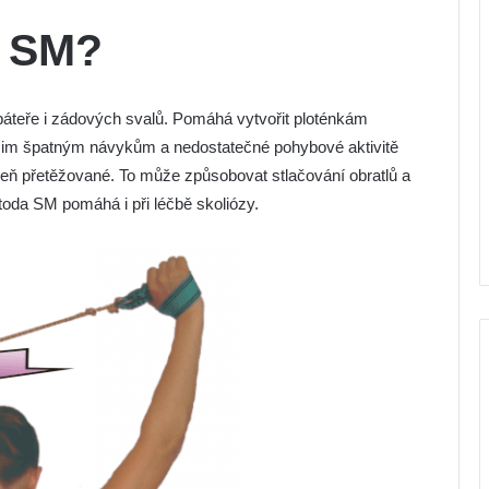
a SM?
páteře i zádových svalů. Pomáhá vytvořit ploténkám
šim špatným návykům a nedostatečné pohybové aktivitě
ň přetěžované. To může způsobovat stlačování obratlů a
toda SM pomáhá i při léčbě skoliózy.