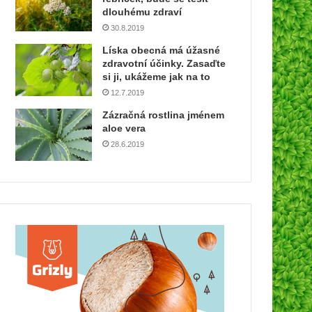
dlouhému zdraví
30.8.2019
Líska obecná má úžasné
zdravotní účinky. Zasaďte
si ji, ukážeme jak na to
12.7.2019
Zázračná rostlina jménem
aloe vera
28.6.2019