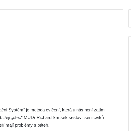
ační Systém“ je metoda cvičení, která u nás není zatím
et. Její „otec“ MUDr Richard Smíšek sestavil sérii cviků
eří mají problémy s páteří.