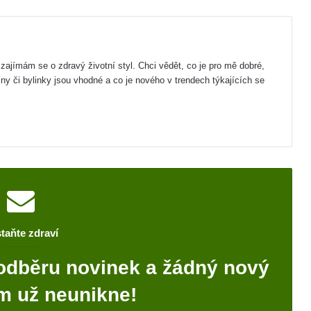
zajímám se o zdravý životní styl. Chci vědět, co je pro mě dobré,
iny či bylinky jsou vhodné a co je nového v trendech týkajících se
taňte zdraví
odběru novinek a žádný nový
m už neunikne!