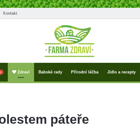
Kontakt
Zdraví
Babské rady
Přírodní léčba
Jídlo a recepty
e
olestem páteře