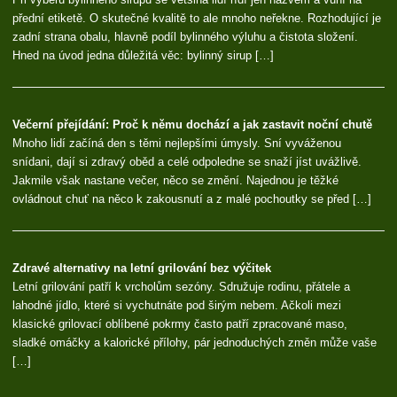
přední etiketě. O skutečné kvalitě to ale mnoho neřekne. Rozhodující je
zadní strana obalu, hlavně podíl bylinného výluhu a čistota složení.
Hned na úvod jedna důležitá věc: bylinný sirup […]
Večerní přejídání: Proč k němu dochází a jak zastavit noční chutě
Mnoho lidí začíná den s těmi nejlepšími úmysly. Sní vyváženou
snídani, dají si zdravý oběd a celé odpoledne se snaží jíst uvážlivě.
Jakmile však nastane večer, něco se změní. Najednou je těžké
ovládnout chuť na něco k zakousnutí a z malé pochoutky se před […]
Zdravé alternativy na letní grilování bez výčitek
Letní grilování patří k vrcholům sezóny. Sdružuje rodinu, přátele a
lahodné jídlo, které si vychutnáte pod širým nebem. Ačkoli mezi
klasické grilovací oblíbené pokrmy často patří zpracované maso,
sladké omáčky a kalorické přílohy, pár jednoduchých změn může vaše
[…]