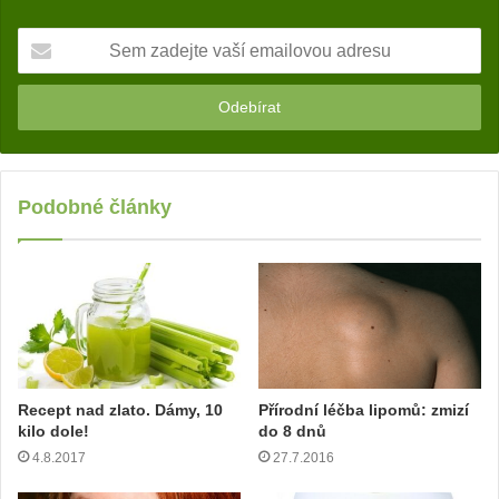
S
e
m
z
a
d
e
j
Podobné články
t
e
v
a
š
í
e
m
Recept nad zlato. Dámy, 10
Přírodní léčba lipomů: zmizí
a
kilo dole!
do 8 dnů
i
4.8.2017
27.7.2016
l
o