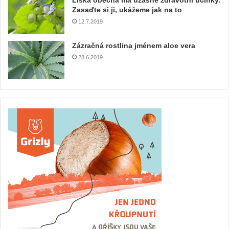
Líska obecná má úžasné zdravotní účinky.
Zasaďte si ji, ukážeme jak na to
12.7.2019
Zázračná rostlina jménem aloe vera
28.6.2019