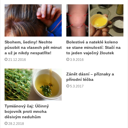
Sbohem, šediny! Nechte
Bolestivé a nateklé koleno
působit na vlasech pět minut
se stane minulostí: Stačí na
a už je nikdy nespatříte!
to jeden vaječný žloutek
21.12.2016
3.9.2016
Zánět dásní – příznaky a
přírodní léčba
5.3.2017
Tymiánový čaj: Účinný
bojovník proti mnoha
děsivým neduhům
28.2.2018