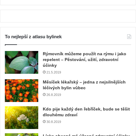
To nejlepší z atlasu bylinek
Rýmovník můžeme použít na rýmu i jako
repelent – Pěstování, užití, zdravotní
účinky
21.5.2019
Měsíček lékařský – jedna z nejsilnějších
léčivých bylin vůbec
26.8.2019
Kdo pije každý den řebříček, bude se těšit
dlouhému zdraví
30.8.2019