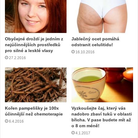
v
o
u
a
d
r
Obyčejné droždí je jedním z
Jablečný ocet pomáhá
e
nejúčinnějších prostředků
odstranit celulitidu!
s
pro silné a lesklé vlasy
16.10.2016
u
27.2.2016
Kořen pampelišky je 100x
Vyzkoušejte čaj, který vás
účinnější než chemoterapie
nadobro zbaví tuků v oblasti
břicha. V pase budete mít až
6.4.2016
o 8 cm méně!
4.1.2017