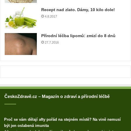
u
Recept nad zlato. Dámy, 10 kilo dole!
a
4.8.2017
d
r
e
Přírodní léčba lipomů: zmizí do 8 dnů
s
u
27.7.2016
ČeskoZdravě.cz – Magazín o zdraví a přírodní léčbě
Proč se vám dělají afty pořád na stejném místě? Na vině nemusí
být jen oslabená imunita