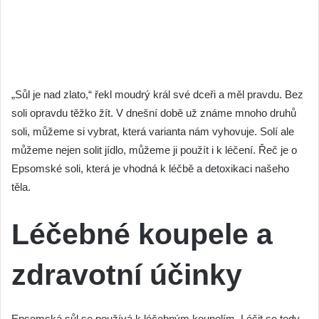
„Sůl je nad zlato,“ řekl moudrý král své dceři a měl pravdu. Bez
soli opravdu těžko žít. V dnešní době už známe mnoho druhů
soli, můžeme si vybrat, která varianta nám vyhovuje. Solí ale
můžeme nejen solit jídlo, můžeme ji použít i k léčení. Řeč je o
Epsomské soli, která je vhodná k léčbě a detoxikaci našeho
těla.
Léčebné koupele a
zdravotní účinky
Epsomská sůl se používá k léčebným koupelím. Léčit se tedy