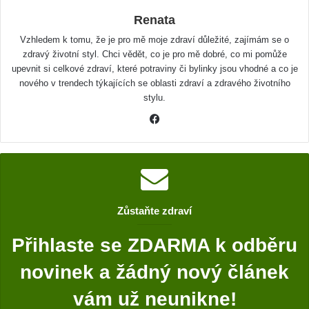
Renata
Vzhledem k tomu, že je pro mě moje zdraví důležité, zajímám se o
zdravý životní styl. Chci vědět, co je pro mě dobré, co mi pomůže
upevnit si celkové zdraví, které potraviny či bylinky jsou vhodné a co je
nového v trendech týkajících se oblasti zdraví a zdravého životního
stylu.
F
a
c
e
b
o
Zůstaňte zdraví
o
k
Přihlaste se ZDARMA k odběru
novinek a žádný nový článek
vám už neunikne!