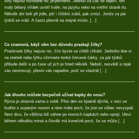
Afty nejsou rozhodně nic příjemného. Jednou za čas se objeví, ten
malý bělavý vřídek uvnitř tváře, na jazyku nebo na vnitřní straně rtu.
Několik dní bolí při jídle, pití i čištění zubů, pak zmizí. Jenže za pár
týdnů se vrátí. A často přesně na stejné místo. […]
Co znamená, když vám bez důvodu praskají žilky?
Prasknuté žilky nejsou nic, čím byste se chtěli chlubit. Jednoho dne si
na stehně nebo lýtku všimnete tenké červené čárky, za pár týdnů
přibude další a po čase už jich je hned několik. Nebolí, nesvědí a nijak
vás neomezují, přesto vás napadne, proč se vlastně […]
Jak dlouho můžete bezpečně užívat kapky do nosu?
Rýma je otravná sama o sobě. Přes den se špatně dýchá, v noci se
budíte s ucpaným nosem a ráno máte pocit, že jste se vůbec nevyspali.
Není divu, že většina lidí sáhne po nosních kapkách nebo spreji. Uleví
během několika minut a člověk má konečně pocit, že se může […]