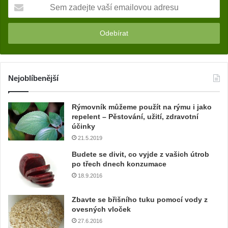
S
e
m
z
a
d
e
j
Nejoblíbenější
t
e
Rýmovník můžeme použít na rýmu i jako
v
repelent – Pěstování, užití, zdravotní
a
účinky
š
21.5.2019
í
e
Budete se divit, co vyjde z vašich útrob
m
po třech dnech konzumace
a
18.9.2016
i
l
Zbavte se břišního tuku pomocí vody z
o
ovesných vloček
v
27.6.2016
o