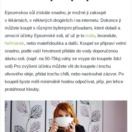
Epsomskou sůl získáte snadno, je možné ji zakoupit
v lékárnách, v některých drogériích i na internetu. Dokonce ji
můžete koupit s různými bylinnými přísadami, které doladí a
umocní účinky Epsomské soli, ať už je to
máta
, levandule,
heřmánek
, nebo mateřídouška a další. Koupel se připraví velmi
snadno, podle vaší hmotnosti přidáte do vody doporučenou
dávku soli. (např. na 50-75kg váhy se vsype do koupele 3dcl
soli) Pro zvýšení účinku můžete vlít do koupele i trochu
olivového oleje, přidat trochu chilli, nebo nastrouhat zázvor. Po
koupeli byste měli minimálně hodinu odpočívat, příp. jen lehce
protáhnout klouby.