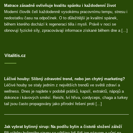
Matrace zásadně ovlivňuje kvalitu spánku i každodenní život
Moderní člověk čelí každodenně vysokému pracovnímu tempu, stresu i
nedostatku času na odpočinek. O to důležitější je kvalitní spánek,
během kterého dochází k regeneraci těla i mysli. Právě v noci se
obnovují fyzické síly, zpracovávají informace získané během dne a […]
Vitalitis.cz
Léčivé houby: Slibný zdravotní trend, nebo jen chytrý marketing?
Léčivé houby se staly jedním z největších trendů ve světě zdraví a
wellness. Dnes je najdete v podobě prášků, kapslí, extraktů, nápojů a
dokonce i kávových směsí. Reishi, lví hříva, cordyceps, chaga a turkey
tail jsou často propagovány jako přírodní řešení proti […]
Jak vybrat bylinný sirup: Na podílu bylin a čistotě složení záleží
Při výběru bylinného sirupu se většina lidí řídí jen názvem a vůní na