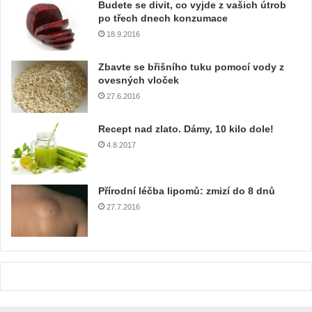
e
Budete se divit, co vyjde z vašich útrob
m
po třech dnech konzumace
a
18.9.2016
i
l
Zbavte se břišního tuku pomocí vody z
o
ovesných vloček
v
27.6.2016
o
u
Recept nad zlato. Dámy, 10 kilo dole!
a
4.8.2017
d
r
e
Přírodní léčba lipomů: zmizí do 8 dnů
s
u
27.7.2016