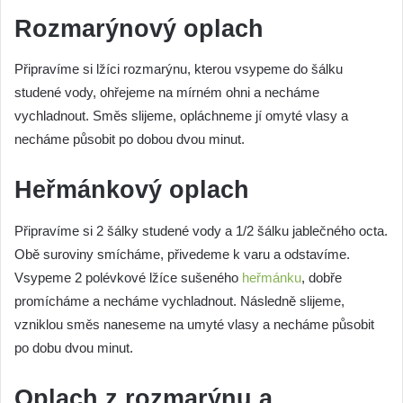
Rozmarýnový oplach
Připravíme si lžíci rozmarýnu, kterou vsypeme do šálku
studené vody, ohřejeme na mírném ohni a necháme
vychladnout. Směs slijeme, opláchneme jí omyté vlasy a
necháme působit po dobou dvou minut.
Heřmánkový oplach
Připravíme si 2 šálky studené vody a 1/2 šálku jablečného octa.
Obě suroviny smícháme, přivedeme k varu a odstavíme.
Vsypeme 2 polévkové lžíce sušeného
heřmánku
, dobře
promícháme a necháme vychladnout. Následně slijeme,
vzniklou směs naneseme na umyté vlasy a necháme působit
po dobu dvou minut.
Oplach z rozmarýnu a