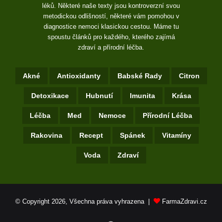
léků. Některé naše texty jsou kontroverzní svou
metodickou odlišností, některé vám pomohou v
diagnostice nemoci klasickou cestou. Máme tu
spoustu článků pro každého, kterého zajímá
zdraví a přírodní léčba.
Akné
Antioxidanty
Babské Rady
Citron
Detoxikace
Hubnutí
Imunita
Krása
Léčba
Med
Nemoce
Přírodní Léčba
Rakovina
Recept
Spánek
Vitamíny
Voda
Zdraví
© Copyright 2026, Všechna práva vyhrazena |
FarmaZdravi.cz