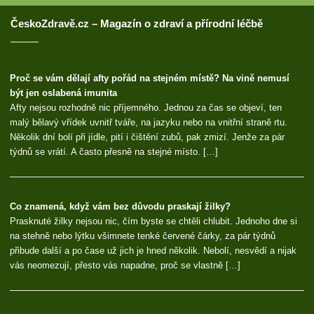
ČeskoZdravě.cz – Magazín o zdraví a přírodní léčbě
Proč se vám dělají afty pořád na stejném místě? Na vině nemusí
být jen oslabená imunita
Afty nejsou rozhodně nic příjemného. Jednou za čas se objeví, ten
malý bělavý vřídek uvnitř tváře, na jazyku nebo na vnitřní straně rtu.
Několik dní bolí při jídle, pití i čištění zubů, pak zmizí. Jenže za pár
týdnů se vrátí. A často přesně na stejné místo. […]
Co znamená, když vám bez důvodu praskají žilky?
Prasknuté žilky nejsou nic, čím byste se chtěli chlubit. Jednoho dne si
na stehně nebo lýtku všimnete tenké červené čárky, za pár týdnů
přibude další a po čase už jich je hned několik. Nebolí, nesvědí a nijak
vás neomezují, přesto vás napadne, proč se vlastně […]