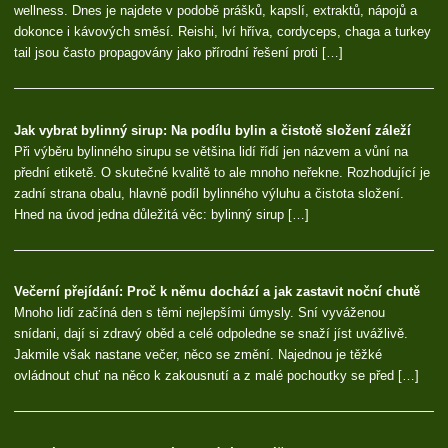
wellness. Dnes je najdete v podobě prášků, kapslí, extraktů, nápojů a
dokonce i kávových směsí. Reishi, lví hříva, cordyceps, chaga a turkey
tail jsou často propagovány jako přírodní řešení proti […]
Jak vybrat bylinný sirup: Na podílu bylin a čistotě složení záleží
Při výběru bylinného sirupu se většina lidí řídí jen názvem a vůní na
přední etiketě. O skutečné kvalitě to ale mnoho neřekne. Rozhodující je
zadní strana obalu, hlavně podíl bylinného výluhu a čistota složení.
Hned na úvod jedna důležitá věc: bylinný sirup […]
Večerní přejídání: Proč k němu dochází a jak zastavit noční chutě
Mnoho lidí začíná den s těmi nejlepšími úmysly. Sní vyváženou
snídani, dají si zdravý oběd a celé odpoledne se snaží jíst uvážlivě.
Jakmile však nastane večer, něco se změní. Najednou je těžké
ovládnout chuť na něco k zakousnutí a z malé pochoutky se před […]