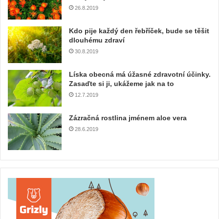
26.8.2019
Kdo pije každý den řebříček, bude se těšit
dlouhému zdraví
30.8.2019
Líska obecná má úžasné zdravotní účinky.
Zasaďte si ji, ukážeme jak na to
12.7.2019
Zázračná rostlina jménem aloe vera
28.6.2019