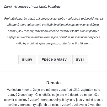
Zdroj náhledových obrázků: Pixabay
Prohlašujeme, že autoři ani provozovatel webu nepřebírají zodpovědnost za
případné újmy způsobené využíváním léčebných metod v tomto článku.
Ačkoliv jsou recepty, rady nebo léčebné metody v tomto článku psány s
nejlepším svědomím autora textu, jejich použití je na vlastní nebezpečí a
mělo by probíhat výhradně po konzultaci s vaším lékařem.
lupy
péče o vlasy
vši
Renata
Vzhledem k tomu, že je pro mě moje zdraví důležité, zajímám se o
zdravý životní styl. Chci vědět, co je pro mě dobré, co mi pomůže
upevnit si celkové zdraví, které potraviny či bylinky jsou vhodné a co je
nového v trendech týkajících se oblasti zdraví a zdravého životního