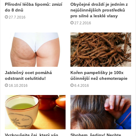
e
Přírodní léčba lipomů: zmizí
Obyčejné droždí je jedním z
s
do 8 dnů
nejúčinnějších prostředků
u
pro silné a lesklé vlasy
27.7.2016
27.2.2016
Jablečný ocet pomáhá
Kořen pampelišky je 100x
odstranit celulitidu!
účinnější než chemoterapie
16.10.2016
6.4.2016
Vyzkoušejte čaj, který vás
Sbohem, šediny! Nechte