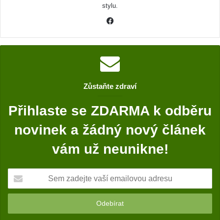
stylu.
F
a
c
e
b
o
Zůstaňte zdraví
o
k
Přihlaste se ZDARMA k odběru
novinek a žádný nový článek
vám už neunikne!
S
e
m
z
a