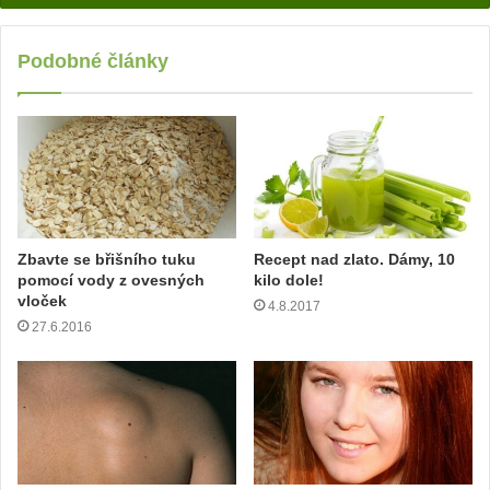
d
e
j
Podobné články
t
e
v
a
š
í
e
m
Zbavte se břišního tuku
Recept nad zlato. Dámy, 10
a
pomocí vody z ovesných
kilo dole!
i
vloček
4.8.2017
l
27.6.2016
o
v
o
u
a
d
r