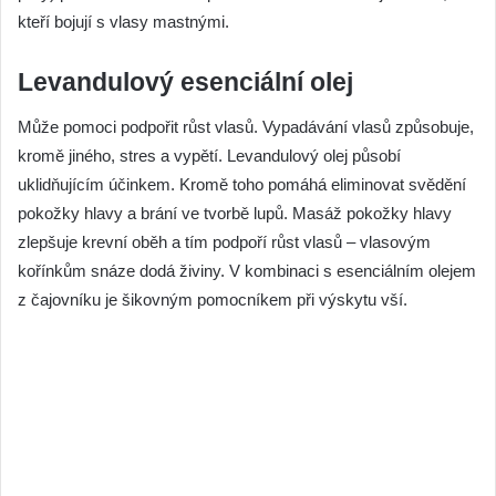
kteří bojují s vlasy mastnými.
Levandulový esenciální olej
Může pomoci podpořit růst vlasů. Vypadávání vlasů způsobuje,
kromě jiného, stres a vypětí. Levandulový olej působí
uklidňujícím účinkem. Kromě toho pomáhá eliminovat svědění
pokožky hlavy a brání ve tvorbě lupů. Masáž pokožky hlavy
zlepšuje krevní oběh a tím podpoří růst vlasů – vlasovým
kořínkům snáze dodá živiny. V kombinaci s esenciálním olejem
z čajovníku je šikovným pomocníkem při výskytu vší.