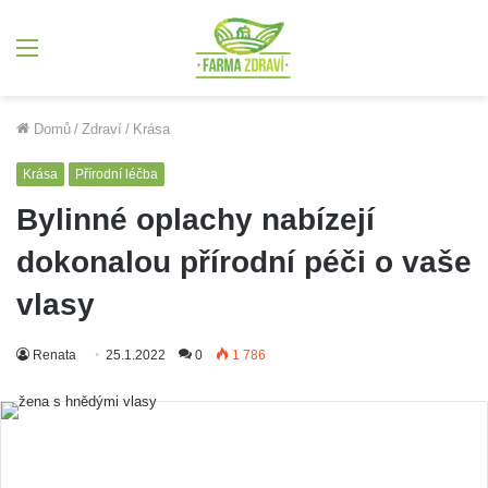
Menu
Domů
/
Zdraví
/
Krása
Krása
Přírodní léčba
Bylinné oplachy nabízejí
dokonalou přírodní péči o vaše
vlasy
Renata
25.1.2022
0
1 786