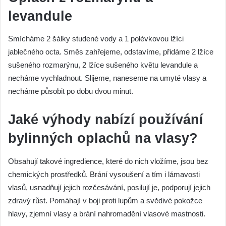
levandule
Smícháme 2 šálky studené vody a 1 polévkovou lžíci
jablečného octa. Směs zahřejeme, odstavíme, přidáme 2 lžíce
sušeného rozmarýnu, 2 lžíce sušeného květu levandule a
necháme vychladnout. Slijeme, naneseme na umyté vlasy a
necháme působit po dobu dvou minut.
Jaké výhody nabízí používání
bylinných oplachů na vlasy?
Obsahují takové ingredience, které do nich vložíme, jsou bez
chemických prostředků. Brání vysoušení a tím i lámavosti
vlasů, usnadňují jejich rozčesávání, posilují je, podporují jejich
zdravý růst. Pomáhají v boji proti lupům a svědivé pokožce
hlavy, zjemní vlasy a brání nahromadění vlasové mastnosti.