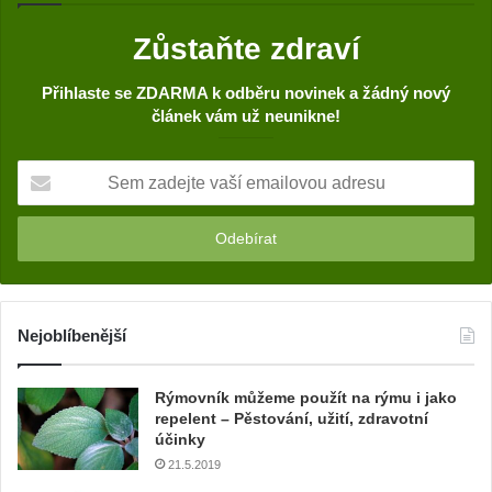
Zůstaňte zdraví
Přihlaste se ZDARMA k odběru novinek a žádný nový
článek vám už neunikne!
S
e
m
z
a
d
e
j
Nejoblíbenější
t
e
Rýmovník můžeme použít na rýmu i jako
v
repelent – Pěstování, užití, zdravotní
a
účinky
š
21.5.2019
í