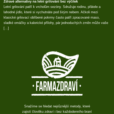
Zdravé alternativy na letní grilování bez výčitek
Letní grilování patří k vrcholům sezóny. Sdružuje rodinu, přátele a
lahodné jídlo, které si vychutnáte pod širým nebem. Ačkoli mezi
klasické grilovací oblíbené pokrmy často patří zpracované maso,
sladké omáčky a kalorické přílohy, pár jednoduchých změn může vaše
[…]
Snažíme se hledat nejrůznější metody, které
zajistí člověku zdraví i bez každodenního braní