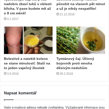
nadobro zbaví tuků v oblasti
působit na vlasech pět minut
břicha. V pase budete mít až
a už je nikdy nespatříte!
o 8 cm méně!
21.12.2016
4.1.2017
Bolestivé a nateklé koleno
Tymiánový čaj: Účinný
se stane minulostí: Stačí na
bojovník proti mnoha
to jeden vaječný žloutek
děsivým neduhům
3.9.2016
28.2.2018
Napsat komentář
Vaše e-mailová adresa nebude zveřejněna.
Vyžadované informace jsou