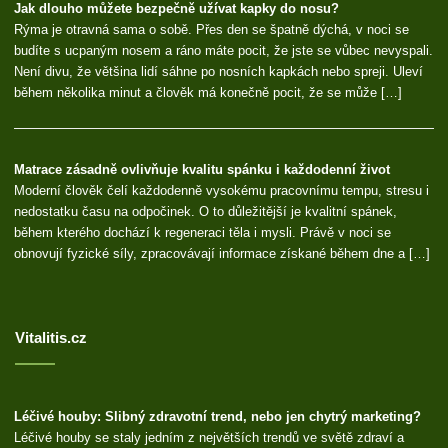
Jak dlouho můžete bezpečně užívat kapky do nosu?
Rýma je otravná sama o sobě. Přes den se špatně dýchá, v noci se
budíte s ucpaným nosem a ráno máte pocit, že jste se vůbec nevyspali.
Není divu, že většina lidí sáhne po nosních kapkách nebo spreji. Uleví
během několika minut a člověk má konečně pocit, že se může […]
Matrace zásadně ovlivňuje kvalitu spánku i každodenní život
Moderní člověk čelí každodenně vysokému pracovnímu tempu, stresu i
nedostatku času na odpočinek. O to důležitější je kvalitní spánek,
během kterého dochází k regeneraci těla i mysli. Právě v noci se
obnovují fyzické síly, zpracovávají informace získané během dne a […]
Vitalitis.cz
Léčivé houby: Slibný zdravotní trend, nebo jen chytrý marketing?
Léčivé houby se staly jedním z největších trendů ve světě zdraví a