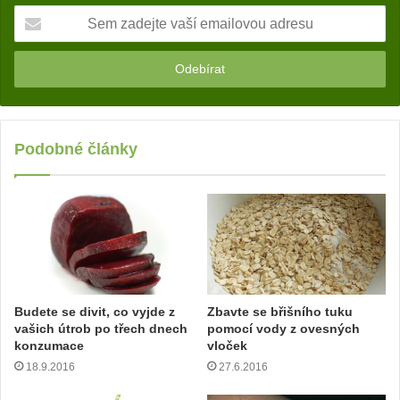
S
e
m
z
a
d
e
j
Podobné články
t
e
v
a
š
í
e
m
Budete se divit, co vyjde z
Zbavte se břišního tuku
a
vašich útrob po třech dnech
pomocí vody z ovesných
i
konzumace
vloček
l
18.9.2016
27.6.2016
o
v