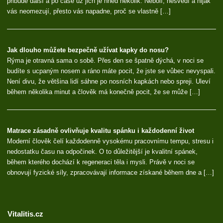
přibude další a po čase už jich je hned několik. Nebolí, nesvědí a nijak
vás neomezují, přesto vás napadne, proč se vlastně […]
Jak dlouho můžete bezpečně užívat kapky do nosu?
Rýma je otravná sama o sobě. Přes den se špatně dýchá, v noci se
budíte s ucpaným nosem a ráno máte pocit, že jste se vůbec nevyspali.
Není divu, že většina lidí sáhne po nosních kapkách nebo spreji. Uleví
během několika minut a člověk má konečně pocit, že se může […]
Matrace zásadně ovlivňuje kvalitu spánku i každodenní život
Moderní člověk čelí každodenně vysokému pracovnímu tempu, stresu i
nedostatku času na odpočinek. O to důležitější je kvalitní spánek,
během kterého dochází k regeneraci těla i mysli. Právě v noci se
obnovují fyzické síly, zpracovávají informace získané během dne a […]
Vitalitis.cz