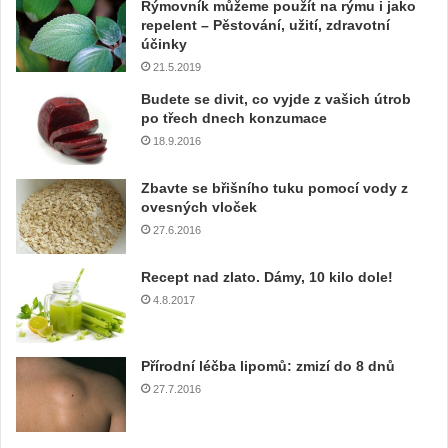
Rýmovník můžeme použít na rýmu i jako
v
repelent – Pěstování, užití, zdravotní
a
účinky
š
21.5.2019
í
e
Budete se divit, co vyjde z vašich útrob
m
po třech dnech konzumace
a
18.9.2016
i
l
Zbavte se břišního tuku pomocí vody z
o
ovesných vloček
v
27.6.2016
o
u
Recept nad zlato. Dámy, 10 kilo dole!
a
4.8.2017
d
r
e
Přírodní léčba lipomů: zmizí do 8 dnů
s
u
27.7.2016