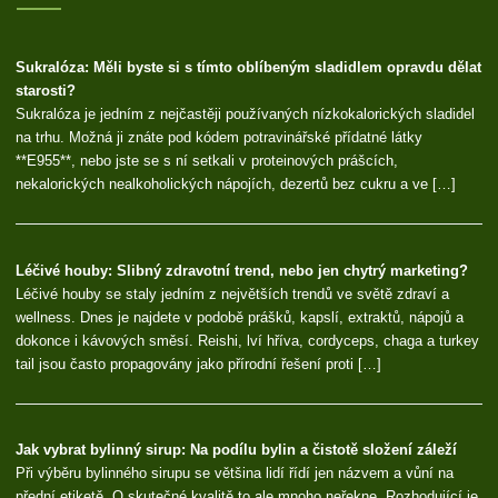
Sukralóza: Měli byste si s tímto oblíbeným sladidlem opravdu dělat
starosti?
Sukralóza je jedním z nejčastěji používaných nízkokalorických sladidel
na trhu. Možná ji znáte pod kódem potravinářské přídatné látky
**E955**, nebo jste se s ní setkali v proteinových prášcích,
nekalorických nealkoholických nápojích, dezertů bez cukru a ve […]
Léčivé houby: Slibný zdravotní trend, nebo jen chytrý marketing?
Léčivé houby se staly jedním z největších trendů ve světě zdraví a
wellness. Dnes je najdete v podobě prášků, kapslí, extraktů, nápojů a
dokonce i kávových směsí. Reishi, lví hříva, cordyceps, chaga a turkey
tail jsou často propagovány jako přírodní řešení proti […]
Jak vybrat bylinný sirup: Na podílu bylin a čistotě složení záleží
Při výběru bylinného sirupu se většina lidí řídí jen názvem a vůní na
přední etiketě. O skutečné kvalitě to ale mnoho neřekne. Rozhodující je