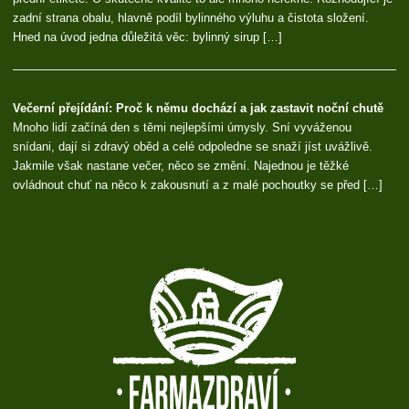
zadní strana obalu, hlavně podíl bylinného výluhu a čistota složení.
Hned na úvod jedna důležitá věc: bylinný sirup […]
Večerní přejídání: Proč k němu dochází a jak zastavit noční chutě
Mnoho lidí začíná den s těmi nejlepšími úmysly. Sní vyváženou
snídani, dají si zdravý oběd a celé odpoledne se snaží jíst uvážlivě.
Jakmile však nastane večer, něco se změní. Najednou je těžké
ovládnout chuť na něco k zakousnutí a z malé pochoutky se před […]