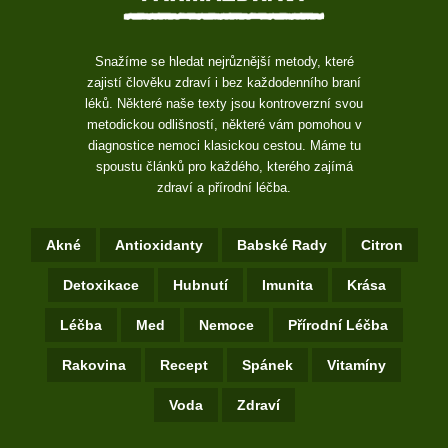
Snažíme se hledat nejrůznější metody, které
zajistí člověku zdraví i bez každodenního braní
léků. Některé naše texty jsou kontroverzní svou
metodickou odlišností, některé vám pomohou v
diagnostice nemoci klasickou cestou. Máme tu
spoustu článků pro každého, kterého zajímá
zdraví a přírodní léčba.
Akné
Antioxidanty
Babské Rady
Citron
Detoxikace
Hubnutí
Imunita
Krása
Léčba
Med
Nemoce
Přírodní Léčba
Rakovina
Recept
Spánek
Vitamíny
Voda
Zdraví