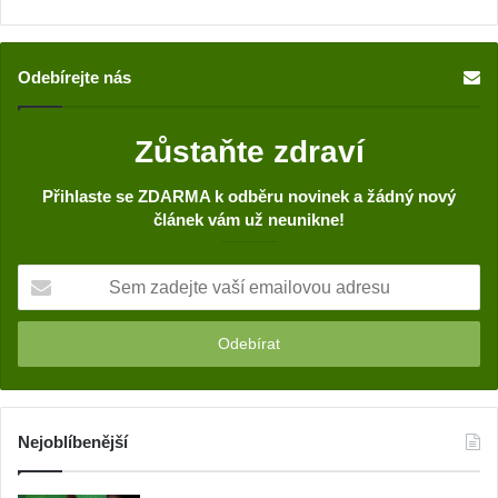
Odebírejte nás
Zůstaňte zdraví
Přihlaste se ZDARMA k odběru novinek a žádný nový
článek vám už neunikne!
S
e
m
z
a
d
e
j
Nejoblíbenější
t
e