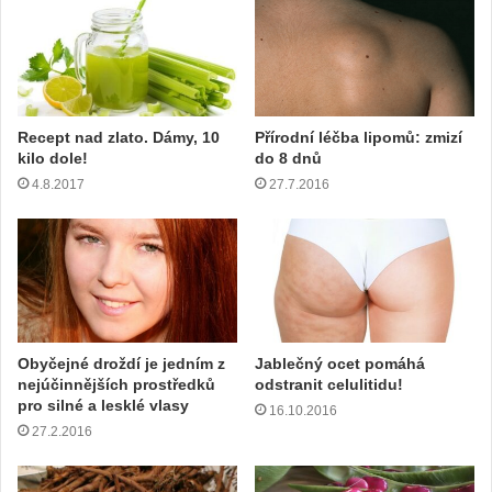
o
u
a
d
r
e
Recept nad zlato. Dámy, 10
Přírodní léčba lipomů: zmizí
s
kilo dole!
do 8 dnů
u
4.8.2017
27.7.2016
Obyčejné droždí je jedním z
Jablečný ocet pomáhá
nejúčinnějších prostředků
odstranit celulitidu!
pro silné a lesklé vlasy
16.10.2016
27.2.2016