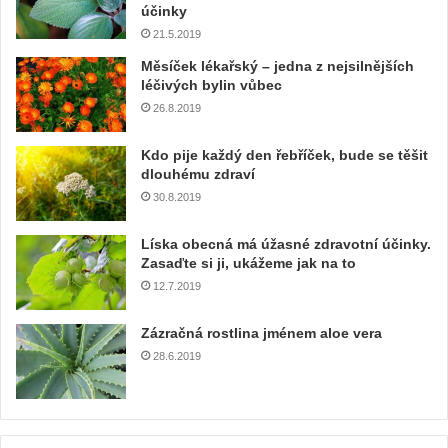
účinky
21.5.2019
Měsíček lékařský – jedna z nejsilnějších
léčivých bylin vůbec
26.8.2019
Kdo pije každý den řebříček, bude se těšit
dlouhému zdraví
30.8.2019
Líska obecná má úžasné zdravotní účinky.
Zasaďte si ji, ukážeme jak na to
12.7.2019
Zázračná rostlina jménem aloe vera
28.6.2019