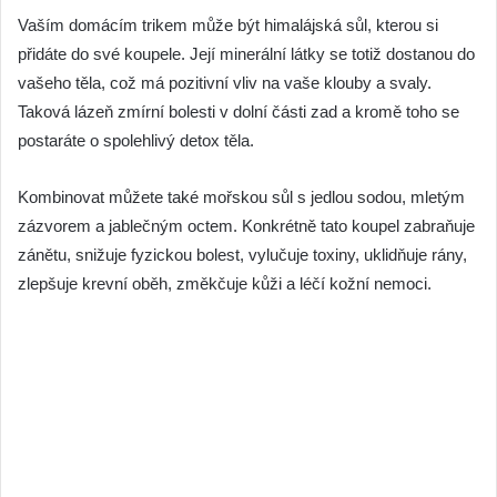
Vaším domácím trikem může být himalájská sůl, kterou si
přidáte do své koupele. Její minerální látky se totiž dostanou do
vašeho těla, což má pozitivní vliv na vaše klouby a svaly.
Taková lázeň zmírní bolesti v dolní části zad a kromě toho se
postaráte o spolehlivý detox těla.
Kombinovat můžete také mořskou sůl s jedlou sodou, mletým
zázvorem a jablečným octem. Konkrétně tato koupel zabraňuje
zánětu, snižuje fyzickou bolest, vylučuje toxiny, uklidňuje rány,
zlepšuje krevní oběh, změkčuje kůži a léčí kožní nemoci.