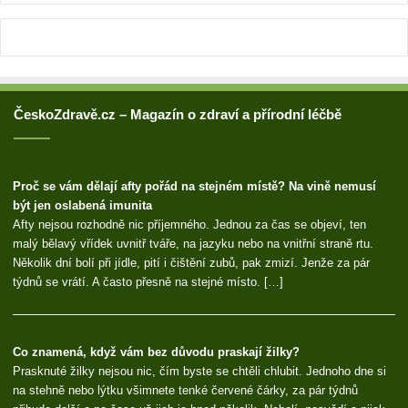
ČeskoZdravě.cz – Magazín o zdraví a přírodní léčbě
Proč se vám dělají afty pořád na stejném místě? Na vině nemusí
být jen oslabená imunita
Afty nejsou rozhodně nic příjemného. Jednou za čas se objeví, ten
malý bělavý vřídek uvnitř tváře, na jazyku nebo na vnitřní straně rtu.
Několik dní bolí při jídle, pití i čištění zubů, pak zmizí. Jenže za pár
týdnů se vrátí. A často přesně na stejné místo. […]
Co znamená, když vám bez důvodu praskají žilky?
Prasknuté žilky nejsou nic, čím byste se chtěli chlubit. Jednoho dne si
na stehně nebo lýtku všimnete tenké červené čárky, za pár týdnů