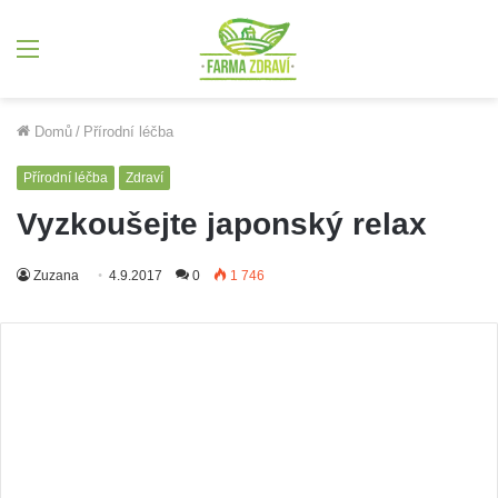
Menu
Domů
/
Přírodní léčba
Přírodní léčba
Zdraví
Vyzkoušejte japonský relax
Zuzana
4.9.2017
0
1 746