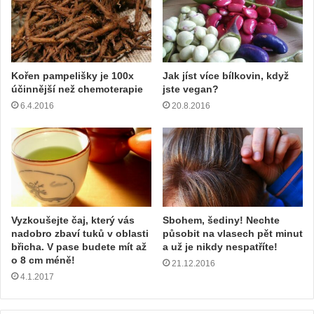
Kořen pampelišky je 100x
Jak jíst více bílkovin, když
účinnější než chemoterapie
jste vegan?
6.4.2016
20.8.2016
Vyzkoušejte čaj, který vás
Sbohem, šediny! Nechte
nadobro zbaví tuků v oblasti
působit na vlasech pět minut
břicha. V pase budete mít až
a už je nikdy nespatříte!
o 8 cm méně!
21.12.2016
4.1.2017