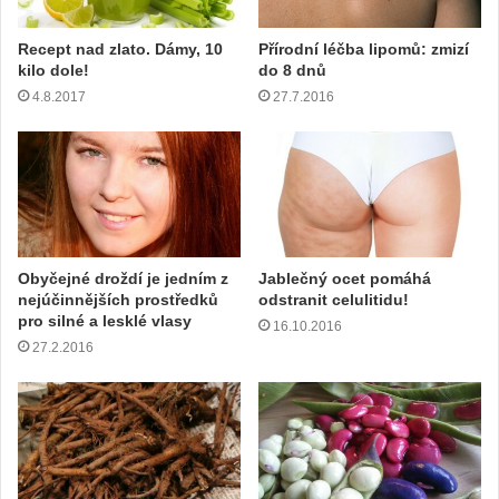
r
e
Recept nad zlato. Dámy, 10
Přírodní léčba lipomů: zmizí
s
kilo dole!
do 8 dnů
u
4.8.2017
27.7.2016
Obyčejné droždí je jedním z
Jablečný ocet pomáhá
nejúčinnějších prostředků
odstranit celulitidu!
pro silné a lesklé vlasy
16.10.2016
27.2.2016