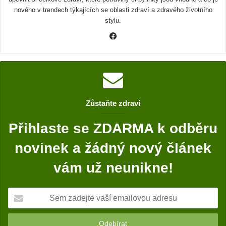
nového v trendech týkajících se oblasti zdraví a zdravého životního
stylu.
F
a
c
e
b
o
Zůstaňte zdraví
o
k
Přihlaste se ZDARMA k odběru
novinek a žádný nový článek
vám už neunikne!
S
e
m
z