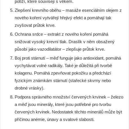
potíží, které souvisejí s věkem.
Zlepšení krevního oběhu – masáže esenciálním olejem z
nového koření vytvářejí hřejivý efekt a pomáhají tak
zvyšovat průtok krve.
Ochrana srdce – extrakt z nového koření pomáhá
snižovat vysoký krevní tlak. Draslík v něm obsažený
působí jako vazodilatátor – zlepšuje průtok krve.
Boj proti stárnutí – měď funguje jako antioxidant, pomáhá
vychytávat volné radikály. Také je důležitá při tvorbě
kolagenu. Pomáhá zpevňovat pokožku a předchází
fyzickým známkám stárnutí (stařecké skvrny nebo
drobné vrásky).
Podpora správného množství červených krvinek – železo
a měď jsou minerály, které jsou potřebné pro tvorbu
červených krvinek. Nedostatek těchto minerálů může být
příčinou anémie, únavy a svalové slabosti.