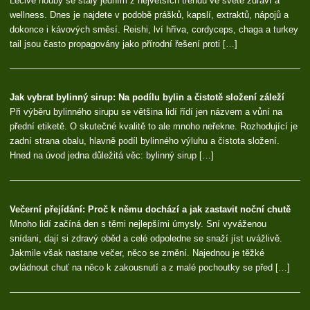
Léčivé houby se staly jedním z největších trendů ve světě zdraví a
wellness. Dnes je najdete v podobě prášků, kapslí, extraktů, nápojů a
dokonce i kávových směsí. Reishi, lví hříva, cordyceps, chaga a turkey
tail jsou často propagovány jako přírodní řešení proti […]
Jak vybrat bylinný sirup: Na podílu bylin a čistotě složení záleží
Při výběru bylinného sirupu se většina lidí řídí jen názvem a vůní na
přední etiketě. O skutečné kvalitě to ale mnoho neřekne. Rozhodující je
zadní strana obalu, hlavně podíl bylinného výluhu a čistota složení.
Hned na úvod jedna důležitá věc: bylinný sirup […]
Večerní přejídání: Proč k němu dochází a jak zastavit noční chutě
Mnoho lidí začíná den s těmi nejlepšími úmysly. Sní vyváženou
snídani, dají si zdravý oběd a celé odpoledne se snaží jíst uvážlivě.
Jakmile však nastane večer, něco se změní. Najednou je těžké
ovládnout chuť na něco k zakousnutí a z malé pochoutky se před […]