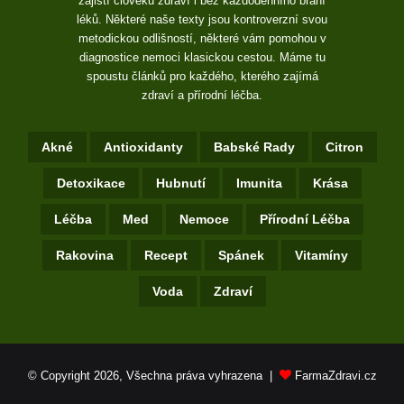
zajistí člověku zdraví i bez každodenního braní
léků. Některé naše texty jsou kontroverzní svou
metodickou odlišností, některé vám pomohou v
diagnostice nemoci klasickou cestou. Máme tu
spoustu článků pro každého, kterého zajímá
zdraví a přírodní léčba.
Akné
Antioxidanty
Babské Rady
Citron
Detoxikace
Hubnutí
Imunita
Krása
Léčba
Med
Nemoce
Přírodní Léčba
Rakovina
Recept
Spánek
Vitamíny
Voda
Zdraví
© Copyright 2026, Všechna práva vyhrazena |
FarmaZdravi.cz