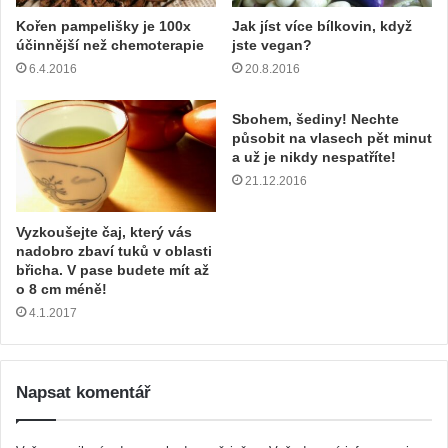
Kořen pampelišky je 100x
Jak jíst více bílkovin, když
účinnější než chemoterapie
jste vegan?
6.4.2016
20.8.2016
Sbohem, šediny! Nechte
působit na vlasech pět minut
a už je nikdy nespatříte!
21.12.2016
Vyzkoušejte čaj, který vás
nadobro zbaví tuků v oblasti
břicha. V pase budete mít až
o 8 cm méně!
4.1.2017
Napsat komentář