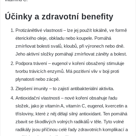
Účinky a zdravotní benefity
Protizánětlivé vlastnosti – lze jej použít lokálně, ve formě
éterického oleje, obkladu nebo koupele. Pomáhá
zmírňovat bolesti svalů, kloubů, při výronech nebo dně.
Jeho aktivní složky pomáhají zmírňovat záněty a bolest.
Podpora trávení – eugenol v koření obsažený stimuluje
tvorbu trávicích enzymů. Má pozitivní vliv v boji proti
plynatosti nebo zácpě.
Zlepšení imunity – to zajistí antibakteriální aktivita.
Antioxidační vlastnosti – nové koření obsahuje řadu
složek, jako je vitamín A, vitamín C, eugenol, kvercetin a
třísloviny, které z něj dělají silný antioxidant. Ten pomáhá
zbavit se škodlivých volných radikálů v těle. Tyto volné
radikály jsou příčinou celé řady zdravotních komplikací a