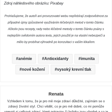
Zdroj náhledového obrázku: Pixabay
Prohlašujeme, že autoři ani provozovatel webu nepřebírají zodpovědnost za
případné újmy způsobené využíváním léčebných metod v tomto článku.
Ačkoliv jsou recepty, rady nebo léčebné metody v tomto článku psány s
nejlepším svědomím autora textu, jejich použití je na vlastní nebezpečí a
mělo by probíhat výhradně po konzultaci s vaším lékařem.
anémie
Antioxidanty
imunita
nové kožení
vysoký krevní tlak
Renata
Vzhledem k tomu, že je pro mě moje zdraví důležité, zajímám se o
zdravý životní styl. Chci vědět, co je pro mě dobré, co mi pomůže
upevnit si celkové zdraví, které potraviny či bylinky jsou vhodné a co je