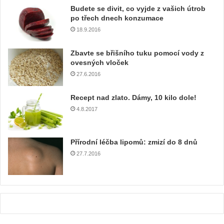
e
Budete se divit, co vyjde z vašich útrob
m
po třech dnech konzumace
a
18.9.2016
i
l
Zbavte se břišního tuku pomocí vody z
o
ovesných vloček
v
27.6.2016
o
u
Recept nad zlato. Dámy, 10 kilo dole!
a
4.8.2017
d
r
e
Přírodní léčba lipomů: zmizí do 8 dnů
s
u
27.7.2016