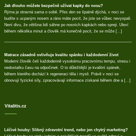
Jak dlouho můžete bezpečně užívat kapky do nosu?
Rýma je otravná sama o sobě. Přes den se špatně dýchá, v noci se
budíte s ucpaným nosem a ráno máte pocit, že jste se vůbec nevyspali.
Není divu, že většina lidí sáhne po nosních kapkách nebo spreji. Uleví
během několika minut a člověk má konečně pocit, že se může […]
Matrace zásadně ovlivňuje kvalitu spánku i každodenní život
Moderní člověk čelí každodenně vysokému pracovnímu tempu, stresu i
nedostatku času na odpočinek. O to důležitější je kvalitní spánek,
během kterého dochází k regeneraci těla i mysli. Právě v noci se
obnovují fyzické síly, zpracovávají informace získané během dne a […]
Vitalitis.cz
Léčivé houby: Slibný zdravotní trend, nebo jen chytrý marketing?