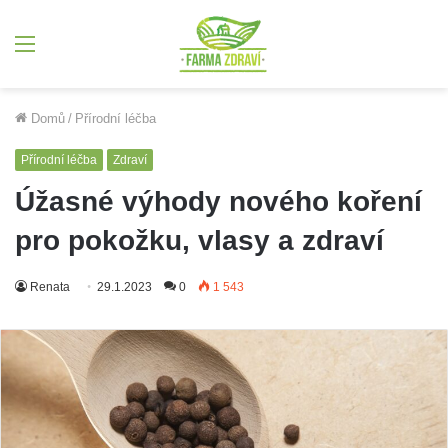
Menu
Domů
/
Přírodní léčba
Přírodní léčba
Zdraví
Úžasné výhody nového koření
pro pokožku, vlasy a zdraví
Renata
29.1.2023
0
1 543