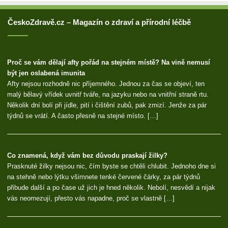
ČeskoZdravě.cz – Magazín o zdraví a přírodní léčbě
Proč se vám dělají afty pořád na stejném místě? Na vině nemusí
být jen oslabená imunita
Afty nejsou rozhodně nic příjemného. Jednou za čas se objeví, ten
malý bělavý vřídek uvnitř tváře, na jazyku nebo na vnitřní straně rtu.
Několik dní bolí při jídle, pití i čištění zubů, pak zmizí. Jenže za pár
týdnů se vrátí. A často přesně na stejné místo. […]
Co znamená, když vám bez důvodu praskají žilky?
Prasknuté žilky nejsou nic, čím byste se chtěli chlubit. Jednoho dne si
na stehně nebo lýtku všimnete tenké červené čárky, za pár týdnů
přibude další a po čase už jich je hned několik. Nebolí, nesvědí a nijak
vás neomezují, přesto vás napadne, proč se vlastně […]