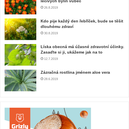
léčivých bylin vůbec
26.8.2019
Kdo pije každý den řebříček, bude se těšit
dlouhému zdraví
30.8.2019
Líska obecná má úžasné zdravotní účinky.
Zasaďte si ji, ukážeme jak na to
12.7.2019
Zázračná rostlina jménem aloe vera
28.6.2019