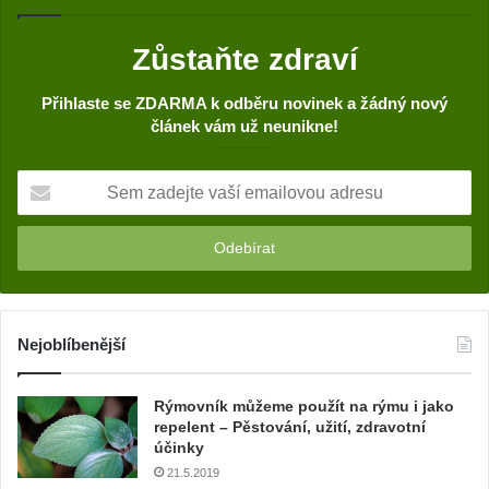
Zůstaňte zdraví
Přihlaste se ZDARMA k odběru novinek a žádný nový
článek vám už neunikne!
S
e
m
z
a
d
e
j
Nejoblíbenější
t
e
Rýmovník můžeme použít na rýmu i jako
v
repelent – Pěstování, užití, zdravotní
a
účinky
š
21.5.2019
í