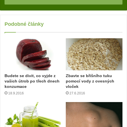
a
d
e
j
Podobné články
t
e
v
a
š
í
e
m
Budete se divit, co vyjde z
Zbavte se břišního tuku
a
vašich útrob po třech dnech
pomocí vody z ovesných
i
konzumace
vloček
l
18.9.2016
27.6.2016
o
v
o
u
a
d