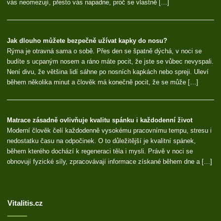
vás neomezují, přesto vás napadne, proč se vlastně […]
Jak dlouho můžete bezpečně užívat kapky do nosu?
Rýma je otravná sama o sobě. Přes den se špatně dýchá, v noci se
budíte s ucpaným nosem a ráno máte pocit, že jste se vůbec nevyspali.
Není divu, že většina lidí sáhne po nosních kapkách nebo spreji. Uleví
během několika minut a člověk má konečně pocit, že se může […]
Matrace zásadně ovlivňuje kvalitu spánku i každodenní život
Moderní člověk čelí každodenně vysokému pracovnímu tempu, stresu i
nedostatku času na odpočinek. O to důležitější je kvalitní spánek,
během kterého dochází k regeneraci těla i mysli. Právě v noci se
obnovují fyzické síly, zpracovávají informace získané během dne a […]
Vitalitis.cz