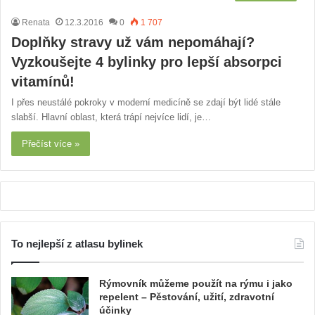
Renata
12.3.2016
0
1 707
Doplňky stravy už vám nepomáhají?
Vyzkoušejte 4 bylinky pro lepší absorpci
vitamínů!
I přes neustálé pokroky v moderní medicíně se zdají být lidé stále
slabší. Hlavní oblast, která trápí nejvíce lidí, je…
Přečíst více »
To nejlepší z atlasu bylinek
Rýmovník můžeme použít na rýmu i jako
repelent – Pěstování, užití, zdravotní
účinky