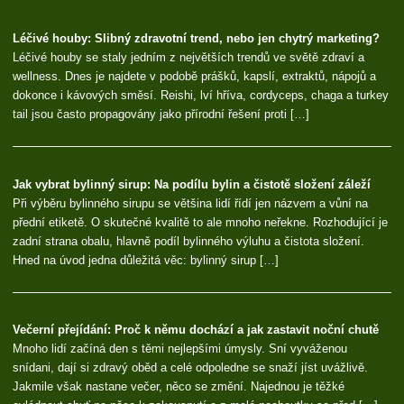
Léčivé houby: Slibný zdravotní trend, nebo jen chytrý marketing?
Léčivé houby se staly jedním z největších trendů ve světě zdraví a
wellness. Dnes je najdete v podobě prášků, kapslí, extraktů, nápojů a
dokonce i kávových směsí. Reishi, lví hříva, cordyceps, chaga a turkey
tail jsou často propagovány jako přírodní řešení proti […]
Jak vybrat bylinný sirup: Na podílu bylin a čistotě složení záleží
Při výběru bylinného sirupu se většina lidí řídí jen názvem a vůní na
přední etiketě. O skutečné kvalitě to ale mnoho neřekne. Rozhodující je
zadní strana obalu, hlavně podíl bylinného výluhu a čistota složení.
Hned na úvod jedna důležitá věc: bylinný sirup […]
Večerní přejídání: Proč k němu dochází a jak zastavit noční chutě
Mnoho lidí začíná den s těmi nejlepšími úmysly. Sní vyváženou
snídani, dají si zdravý oběd a celé odpoledne se snaží jíst uvážlivě.
Jakmile však nastane večer, něco se změní. Najednou je těžké