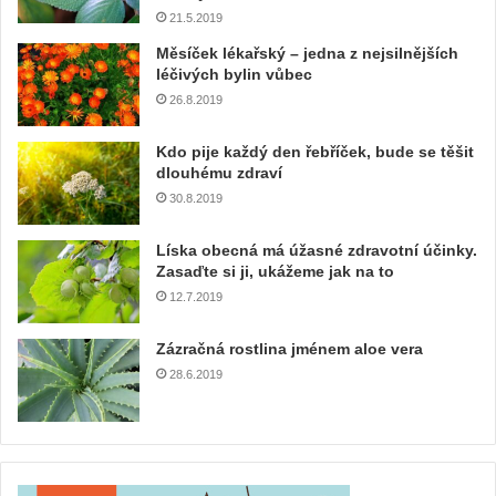
21.5.2019
Měsíček lékařský – jedna z nejsilnějších
léčivých bylin vůbec
26.8.2019
Kdo pije každý den řebříček, bude se těšit
dlouhému zdraví
30.8.2019
Líska obecná má úžasné zdravotní účinky.
Zasaďte si ji, ukážeme jak na to
12.7.2019
Zázračná rostlina jménem aloe vera
28.6.2019