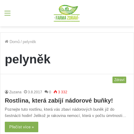
Menu
Domů
/
pelyněk
pelyněk
Zdraví
Zuzana
3.8.2017
0
3 332
Rostlina, která zabíjí nádorové buňky!
Poznejte tuto rostlinu, která vás zbaví nádorových buněk již do
šestnácti hodin! Jelikož je rakovina nemocí, která v počtu úmrtnosti…
Přečíst více »