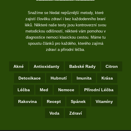
Snažíme se hledat nejrůznější metody, které
zajistí člověku zdraví i bez každodenního braní
léků. Některé naše texty jsou kontroverzní svou
metodickou odlišností, některé vám pomohou v
diagnostice nemoci klasickou cestou. Máme tu
spoustu článků pro každého, kterého zajímá
zdraví a přírodní léčba.
Akné
Antioxidanty
Babské Rady
Citron
Detoxikace
Hubnutí
Imunita
Krása
Léčba
Med
Nemoce
Přírodní Léčba
Rakovina
Recept
Spánek
Vitamíny
Voda
Zdraví