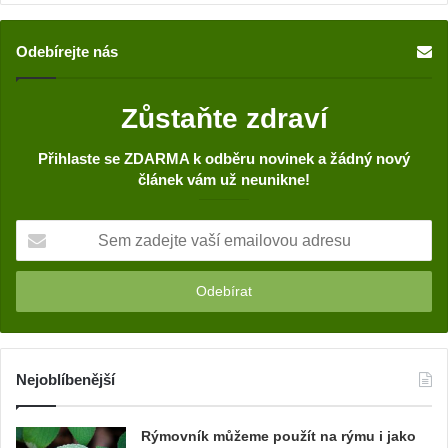
Odebírejte nás
Zůstaňte zdraví
Přihlaste se ZDARMA k odběru novinek a žádný nový
článek vám už neunikne!
S
e
m
z
a
d
e
j
Nejoblíbenější
t
e
Rýmovník můžeme použít na rýmu i jako
v