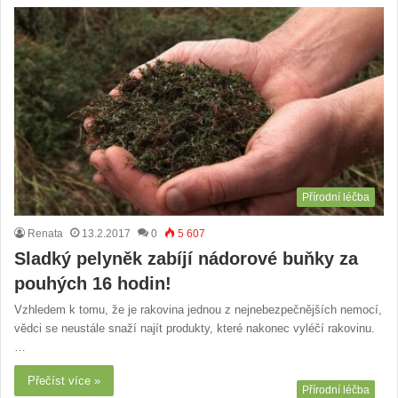
Přírodní léčba
Renata
13.2.2017
0
5 607
Sladký pelyněk zabíjí nádorové buňky za
pouhých 16 hodin!
Vzhledem k tomu, že je rakovina jednou z nejnebezpečnějších nemocí,
vědci se neustále snaží najít produkty, které nakonec vyléčí rakovinu.
…
Přečíst více »
Přírodní léčba