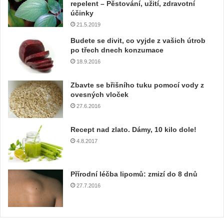
repelent – Pěstování, užití, zdravotní
a
účinky
š
21.5.2019
í
e
Budete se divit, co vyjde z vašich útrob
m
po třech dnech konzumace
a
18.9.2016
i
l
Zbavte se břišního tuku pomocí vody z
o
ovesných vloček
v
27.6.2016
o
u
Recept nad zlato. Dámy, 10 kilo dole!
a
4.8.2017
d
r
e
Přírodní léčba lipomů: zmizí do 8 dnů
s
u
27.7.2016