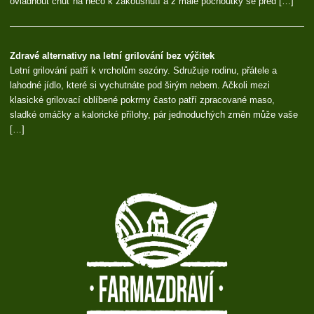
ovládnout chuť na něco k zakousnutí a z malé pochoutky se před […]
Zdravé alternativy na letní grilování bez výčitek
Letní grilování patří k vrcholům sezóny. Sdružuje rodinu, přátele a
lahodné jídlo, které si vychutnáte pod širým nebem. Ačkoli mezi
klasické grilovací oblíbené pokrmy často patří zpracované maso,
sladké omáčky a kalorické přílohy, pár jednoduchých změn může vaše
[…]