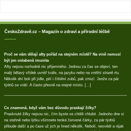
ČeskoZdravě.cz – Magazín o zdraví a přírodní léčbě
Proč se vám dělají afty pořád na stejném místě? Na vině nemusí
být jen oslabená imunita
Afty nejsou rozhodně nic příjemného. Jednou za čas se objeví, ten
malý bělavý vřídek uvnitř tváře, na jazyku nebo na vnitřní straně rtu.
Několik dní bolí při jídle, pití i čištění zubů, pak zmizí. Jenže za pár
týdnů se vrátí. A často přesně na stejné místo. […]
Co znamená, když vám bez důvodu praskají žilky?
Prasknuté žilky nejsou nic, čím byste se chtěli chlubit. Jednoho dne si
na stehně nebo lýtku všimnete tenké červené čárky, za pár týdnů
přibude další a po čase už jich je hned několik. Nebolí, nesvědí a nijak