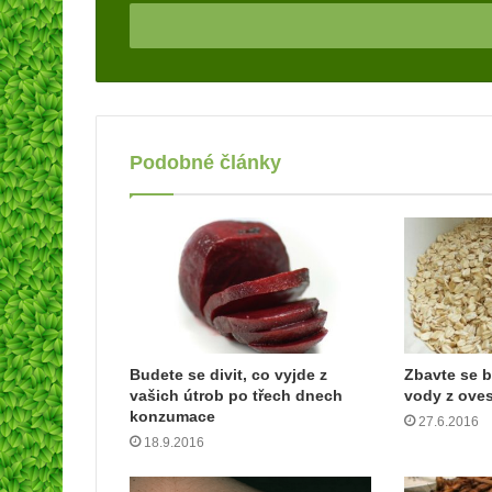
m
z
a
d
e
j
t
Podobné články
e
v
a
š
í
e
m
a
i
l
Budete se divit, co vyjde z
Zbavte se b
vašich útrob po třech dnech
vody z ove
o
konzumace
v
27.6.2016
o
18.9.2016
u
a