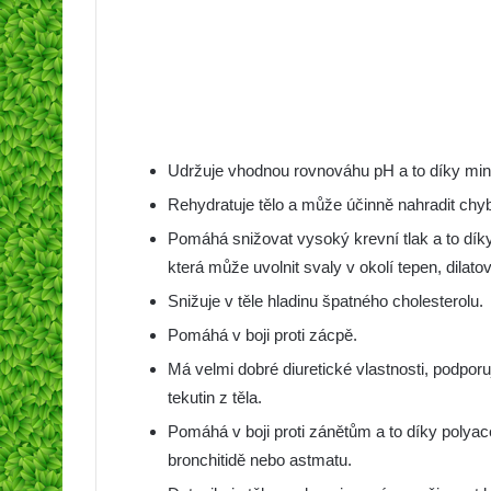
Udržuje vhodnou rovnováhu pH a to díky min
Rehydratuje tělo a může účinně nahradit chybě
Pomáhá snižovat vysoký krevní tlak a to dík
která může uvolnit svaly v okolí tepen, dilato
Snižuje v těle hladinu špatného cholesterolu.
Pomáhá v boji proti zácpě.
Má velmi dobré diuretické vlastnosti, podpo
tekutin z těla.
Pomáhá v boji proti zánětům a to díky polyace
bronchitidě nebo astmatu.