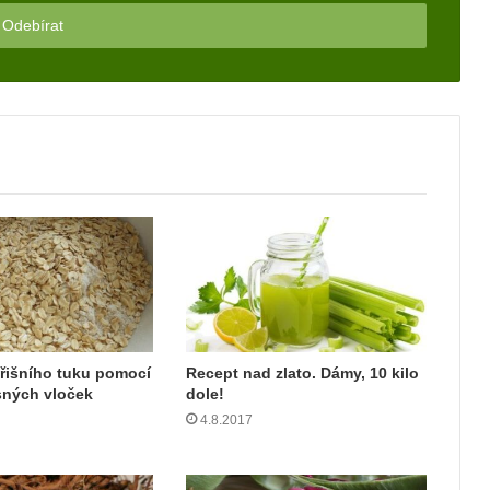
řišního tuku pomocí
Recept nad zlato. Dámy, 10 kilo
sných vloček
dole!
4.8.2017