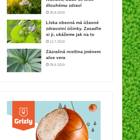
dlouhému zdraví
30.8.2019
Líska obecná má úžasné
zdravotní účinky. Zasaďte
si ji, ukážeme jak na to
12.7.2019
Zázračná rostlina jménem
aloe vera
28.6.2019