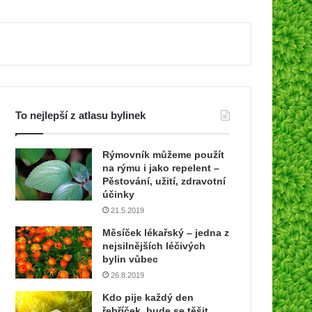
To nejlepší z atlasu bylinek
Rýmovník můžeme použít
na rýmu i jako repelent –
Pěstování, užití, zdravotní
účinky
21.5.2019
Měsíček lékařský – jedna z
nejsilnějších léčivých
bylin vůbec
26.8.2019
Kdo pije každý den
řebříček, bude se těšit