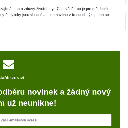
zajímám se o zdravý životní styl. Chci vědět, co je pro mě dobré,
iny či bylinky jsou vhodné a co je nového v trendech týkajících se
taňte zdraví
odběru novinek a žádný nový
m už neunikne!