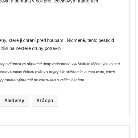
 ledvin a pomáhá v boji proti ledvinovým kamenům.
eny, které ji chrání před houbami. Nicméně, tento pesticid
tliví na některé druhy potravin
í zodpovědnost za případné újmy způsobené využíváním léčebných metod
etody v tomto článku psány s nejlepším svědomím autora textu, jejich
by probíhat výhradně po konzultaci s vaším lékařem.
ledviny
zácpa