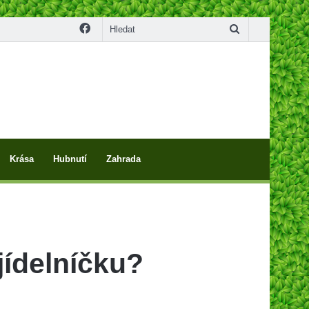
Facebook
Hledat
Krása
Hubnutí
Zahrada
jídelníčku?