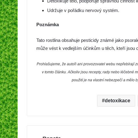
Detoxikuje tělo, podporuje správnou činnost
Udržuje v pořádku nervový systém.
Poznámka
Tato rostlina obsahuje pesticidy známé jako psoral
může vést k vedlejším účinkům u těch, kteří jsou ci
Prohlašujeme, že autoři ani provozovatel webu nepřebíraj
v tomto článku. Ačkoliv jsou recepty, rady nebo léčebné m
použití je na vlastní nebezpečí a mělo 
detoxikace