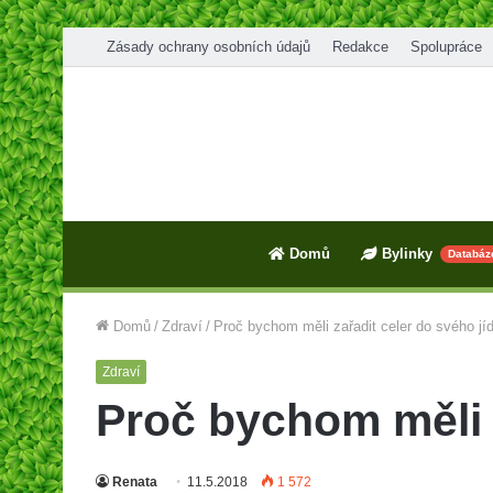
Zásady ochrany osobních údajů
Redakce
Spolupráce
Domů
Bylinky
Databáz
Domů
/
Zdraví
/
Proč bychom měli zařadit celer do svého jí
Zdraví
Proč bychom měli z
Renata
11.5.2018
1 572