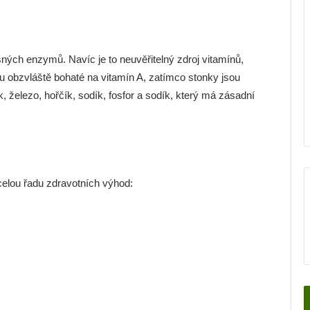
ěšných enzymů. Navíc je to neuvěřitelný zdroj vitamínů,
ou obzvláště bohaté na vitamín A, zatímco stonky jsou
, železo, hořčík, sodík, fosfor a sodík, který má zásadní
celou řadu zdravotních výhod: