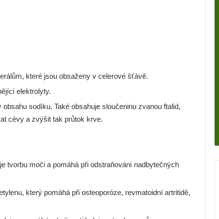
erálům, které jsou obsaženy v celerové šťávě.
jící elektrolyty.
y obsahu sodíku. Také obsahuje sloučeninu zvanou ftalid,
vat cévy a zvýšit tak průtok krve.
ruje tvorbu moči a pomáhá při odstraňování nadbytečných
tylenu, který pomáhá při osteoporóze, revmatoidní artritidě,