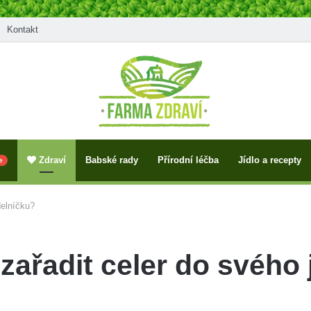
Kontakt
Zdraví
Babské rady
Přírodní léčba
Jídlo a recepty
e
delníčku?
ařadit celer do svého 