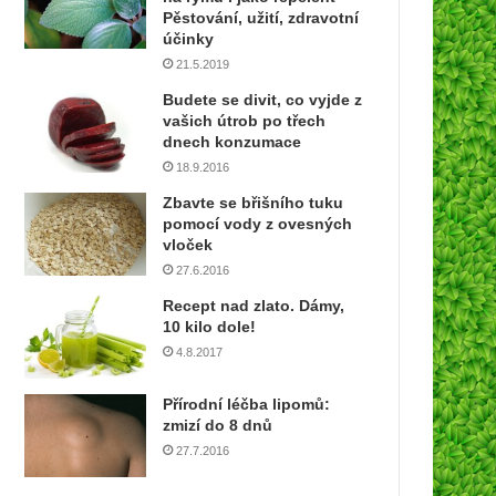
í
Pěstování, užití, zdravotní
e
účinky
m
21.5.2019
a
Budete se divit, co vyjde z
i
vašich útrob po třech
l
dnech konzumace
o
18.9.2016
v
o
Zbavte se břišního tuku
u
pomocí vody z ovesných
a
vloček
d
27.6.2016
r
Recept nad zlato. Dámy,
e
10 kilo dole!
s
4.8.2017
u
Přírodní léčba lipomů:
zmizí do 8 dnů
27.7.2016