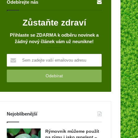
Odebírejte nás
Zůstaňte zdraví
Přihlaste se ZDARMA k odběru novinek a
žádný nový článek vám už neunikne!
S
e
m
z
a
d
e
j
t
Nejoblíbenější
e
v
a
Rýmovník můžeme použít
š
na rýmu i jako repelent –