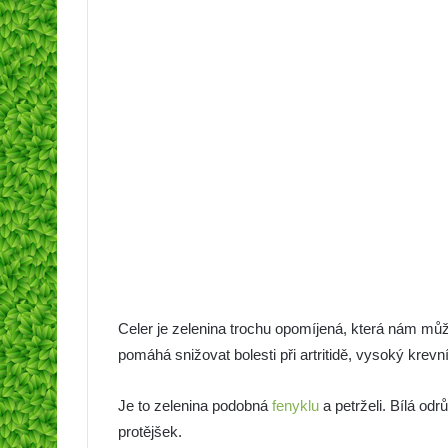
Celer je zelenina trochu opomíjená, která nám mů
pomáhá snižovat bolesti při artritidě, vysoký krevní
Je to zelenina podobná
fenyklu
a petrželi. Bílá od
protějšek.