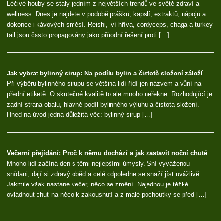
Léčivé houby se staly jedním z největších trendů ve světě zdraví a
wellness. Dnes je najdete v podobě prášků, kapslí, extraktů, nápojů a
dokonce i kávových směsí. Reishi, lví hříva, cordyceps, chaga a turkey
tail jsou často propagovány jako přírodní řešení proti […]
Jak vybrat bylinný sirup: Na podílu bylin a čistotě složení záleží
Při výběru bylinného sirupu se většina lidí řídí jen názvem a vůní na
přední etiketě. O skutečné kvalitě to ale mnoho neřekne. Rozhodující je
zadní strana obalu, hlavně podíl bylinného výluhu a čistota složení.
Hned na úvod jedna důležitá věc: bylinný sirup […]
Večerní přejídání: Proč k němu dochází a jak zastavit noční chutě
Mnoho lidí začíná den s těmi nejlepšími úmysly. Sní vyváženou
snídani, dají si zdravý oběd a celé odpoledne se snaží jíst uvážlivě.
Jakmile však nastane večer, něco se změní. Najednou je těžké
ovládnout chuť na něco k zakousnutí a z malé pochoutky se před […]