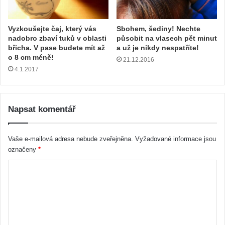
Vyzkoušejte čaj, který vás
Sbohem, šediny! Nechte
nadobro zbaví tuků v oblasti
působit na vlasech pět minut
břicha. V pase budete mít až
a už je nikdy nespatříte!
o 8 cm méně!
21.12.2016
4.1.2017
Napsat komentář
Vaše e-mailová adresa nebude zveřejněna.
Vyžadované informace jsou
označeny
*