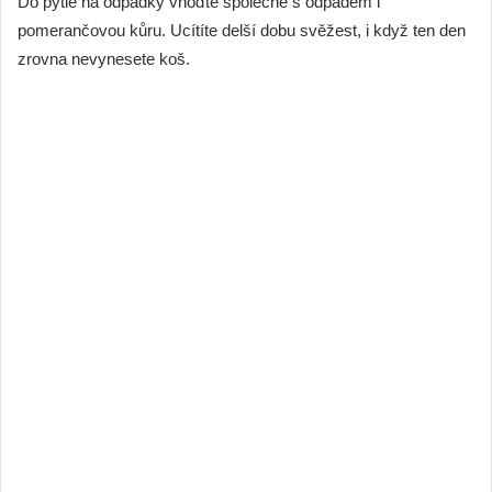
Do pytle na odpadky vhoďte společně s odpadem i
pomerančovou kůru. Ucítíte delší dobu svěžest, i když ten den
zrovna nevynesete koš.