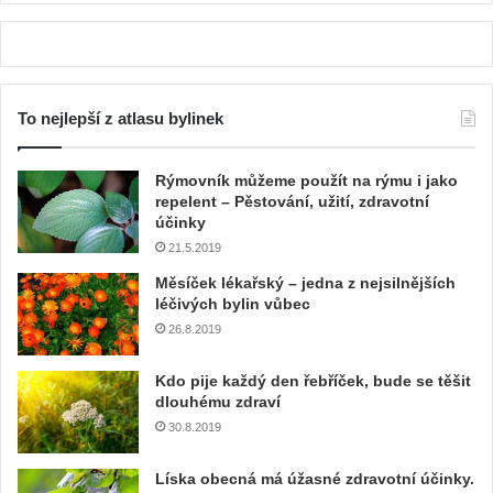
To nejlepší z atlasu bylinek
Rýmovník můžeme použít na rýmu i jako
repelent – Pěstování, užití, zdravotní
účinky
21.5.2019
Měsíček lékařský – jedna z nejsilnějších
léčivých bylin vůbec
26.8.2019
Kdo pije každý den řebříček, bude se těšit
dlouhému zdraví
30.8.2019
Líska obecná má úžasné zdravotní účinky.