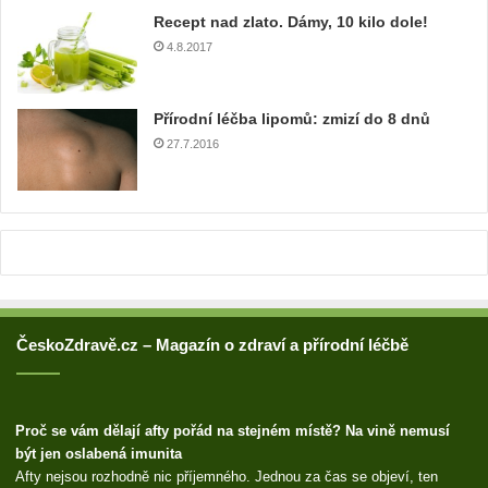
u
Recept nad zlato. Dámy, 10 kilo dole!
a
4.8.2017
d
r
e
Přírodní léčba lipomů: zmizí do 8 dnů
s
u
27.7.2016
ČeskoZdravě.cz – Magazín o zdraví a přírodní léčbě
Proč se vám dělají afty pořád na stejném místě? Na vině nemusí
být jen oslabená imunita
Afty nejsou rozhodně nic příjemného. Jednou za čas se objeví, ten