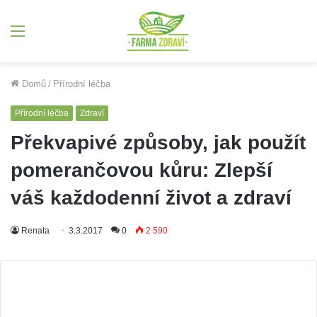
Menu
Domů
/
Přírodní léčba
Přírodní léčba
Zdraví
Překvapivé způsoby, jak použít
pomerančovou kůru: Zlepší
váš každodenní život a zdraví
Renata
3.3.2017
0
2 590