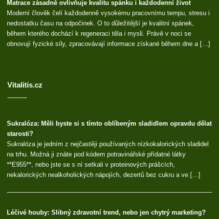
Matrace zásadně ovlivňuje kvalitu spánku i každodenní život
Moderní člověk čelí každodenně vysokému pracovnímu tempu, stresu i
nedostatku času na odpočinek. O to důležitější je kvalitní spánek,
během kterého dochází k regeneraci těla i mysli. Právě v noci se
obnovují fyzické síly, zpracovávají informace získané během dne a […]
Vitalitis.cz
Sukralóza: Měli byste si s tímto oblíbeným sladidlem opravdu dělat
starosti?
Sukralóza je jedním z nejčastěji používaných nízkokalorických sladidel
na trhu. Možná ji znáte pod kódem potravinářské přídatné látky
**E955**, nebo jste se s ní setkali v proteinových prášcích,
nekalorických nealkoholických nápojích, dezertů bez cukru a ve […]
Léčivé houby: Slibný zdravotní trend, nebo jen chytrý marketing?