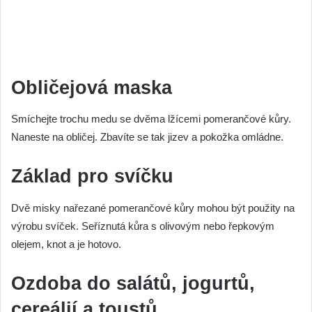
Obličejová maska
Smíchejte trochu medu se dvěma lžícemi pomerančové kůry.
Naneste na obličej. Zbavíte se tak jizev a pokožka omládne.
Základ pro svíčku
Dvě misky nařezané pomerančové kůry mohou být použity na
výrobu svíček. Seříznutá kůra s olivovým nebo řepkovým
olejem, knot a je hotovo.
Ozdoba do salátů, jogurtů,
cereálií a toustů