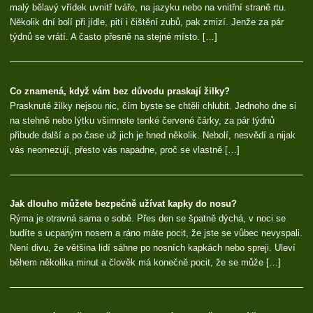
malý bělavý vřídek uvnitř tváře, na jazyku nebo na vnitřní straně rtu.
Několik dní bolí při jídle, pití i čištění zubů, pak zmizí. Jenže za pár
týdnů se vrátí. A často přesně na stejné místo. […]
Co znamená, když vám bez důvodu praskají žilky?
Prasknuté žilky nejsou nic, čím byste se chtěli chlubit. Jednoho dne si
na stehně nebo lýtku všimnete tenké červené čárky, za pár týdnů
přibude další a po čase už jich je hned několik. Nebolí, nesvědí a nijak
vás neomezují, přesto vás napadne, proč se vlastně […]
Jak dlouho můžete bezpečně užívat kapky do nosu?
Rýma je otravná sama o sobě. Přes den se špatně dýchá, v noci se
budíte s ucpaným nosem a ráno máte pocit, že jste se vůbec nevyspali.
Není divu, že většina lidí sáhne po nosních kapkách nebo spreji. Uleví
během několika minut a člověk má konečně pocit, že se může […]