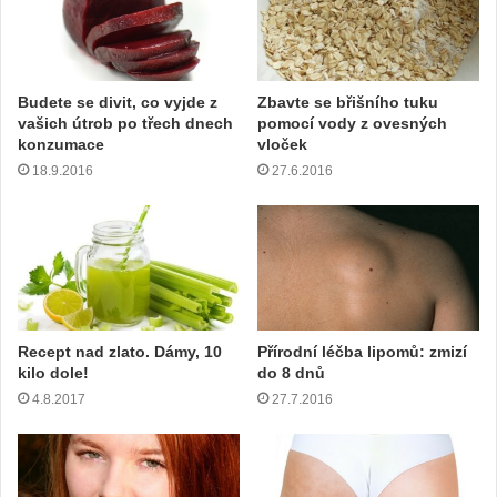
š
í
e
m
Budete se divit, co vyjde z
Zbavte se břišního tuku
a
vašich útrob po třech dnech
pomocí vody z ovesných
i
konzumace
vloček
l
18.9.2016
27.6.2016
o
v
o
u
a
d
r
e
Recept nad zlato. Dámy, 10
Přírodní léčba lipomů: zmizí
s
kilo dole!
do 8 dnů
u
4.8.2017
27.7.2016