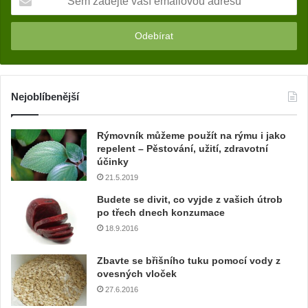
e
m
z
a
d
e
j
Nejoblíbenější
t
e
Rýmovník můžeme použít na rýmu i jako
v
repelent – Pěstování, užití, zdravotní
a
účinky
š
21.5.2019
í
e
Budete se divit, co vyjde z vašich útrob
m
po třech dnech konzumace
a
18.9.2016
i
l
Zbavte se břišního tuku pomocí vody z
o
ovesných vloček
v
27.6.2016
o