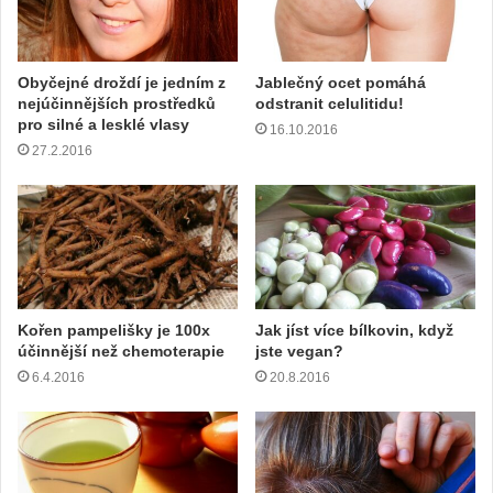
Obyčejné droždí je jedním z
Jablečný ocet pomáhá
nejúčinnějších prostředků
odstranit celulitidu!
pro silné a lesklé vlasy
16.10.2016
27.2.2016
Kořen pampelišky je 100x
Jak jíst více bílkovin, když
účinnější než chemoterapie
jste vegan?
6.4.2016
20.8.2016