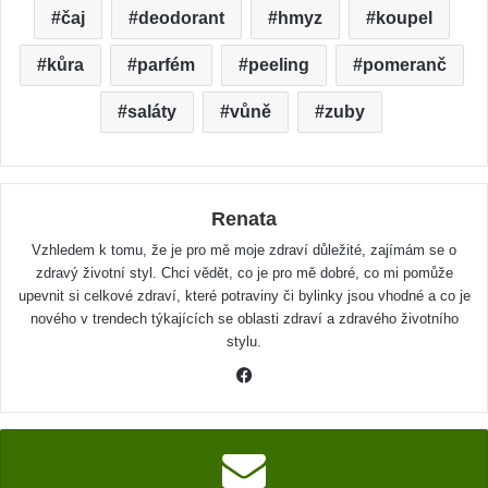
čaj
deodorant
hmyz
koupel
kůra
parfém
peeling
pomeranč
saláty
vůně
zuby
Renata
Vzhledem k tomu, že je pro mě moje zdraví důležité, zajímám se o
zdravý životní styl. Chci vědět, co je pro mě dobré, co mi pomůže
upevnit si celkové zdraví, které potraviny či bylinky jsou vhodné a co je
nového v trendech týkajících se oblasti zdraví a zdravého životního
stylu.
F
a
c
e
b