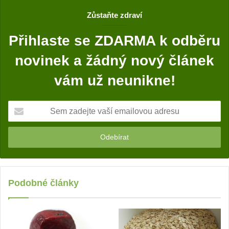
o
Zůstaňte zdraví
o
k
Přihlaste se ZDARMA k odběru
novinek a žádný nový článek
vám už neunikne!
S
e
m
z
a
d
e
j
Podobné články
t
e
v
a