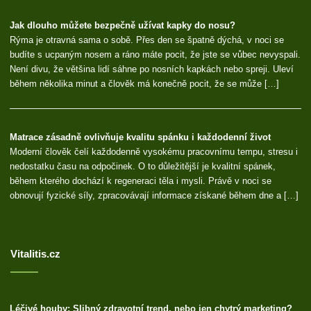
Jak dlouho můžete bezpečně užívat kapky do nosu?
Rýma je otravná sama o sobě. Přes den se špatně dýchá, v noci se
budíte s ucpaným nosem a ráno máte pocit, že jste se vůbec nevyspali.
Není divu, že většina lidí sáhne po nosních kapkách nebo spreji. Uleví
během několika minut a člověk má konečně pocit, že se může […]
Matrace zásadně ovlivňuje kvalitu spánku i každodenní život
Moderní člověk čelí každodenně vysokému pracovnímu tempu, stresu i
nedostatku času na odpočinek. O to důležitější je kvalitní spánek,
během kterého dochází k regeneraci těla i mysli. Právě v noci se
obnovují fyzické síly, zpracovávají informace získané během dne a […]
Vitalitis.cz
Léčivé houby: Slibný zdravotní trend, nebo jen chytrý marketing?