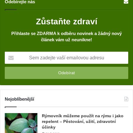
Odebírejte nás
Zůstaňte zdraví
Přihlaste se ZDARMA k odběru novinek a žádný nový
článek vám už neunikne!
S
e
m
z
a
d
e
j
Nejoblíbenější
t
e
Rýmovník můžeme použít na rýmu i jako
v
repelent – Pěstování, užití, zdravotní
a
účinky
š