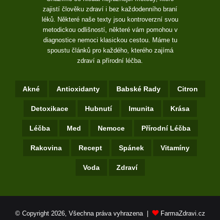
zajistí člověku zdraví i bez každodenního braní
léků. Některé naše texty jsou kontroverzní svou
metodickou odlišností, některé vám pomohou v
diagnostice nemoci klasickou cestou. Máme tu
spoustu článků pro každého, kterého zajímá
zdraví a přírodní léčba.
Akné
Antioxidanty
Babské Rady
Citron
Detoxikace
Hubnutí
Imunita
Krása
Léčba
Med
Nemoce
Přírodní Léčba
Rakovina
Recept
Spánek
Vitamíny
Voda
Zdraví
© Copyright 2026, Všechna práva vyhrazena |
FarmaZdravi.cz