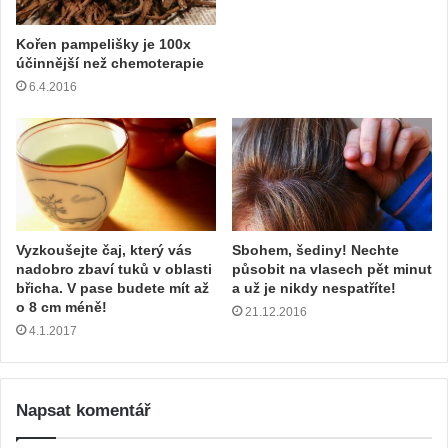
Kořen pampelišky je 100x
účinnější než chemoterapie
6.4.2016
Vyzkoušejte čaj, který vás
Sbohem, šediny! Nechte
nadobro zbaví tuků v oblasti
působit na vlasech pět minut
břicha. V pase budete mít až
a už je nikdy nespatříte!
o 8 cm méně!
21.12.2016
4.1.2017
Napsat komentář