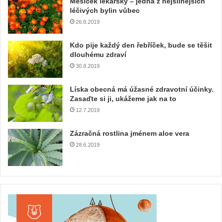
Měsíček lékařský – jedna z nejsilnějších
léčivých bylin vůbec
26.8.2019
Kdo pije každý den řebříček, bude se těšit
dlouhému zdraví
30.8.2019
Líska obecná má úžasné zdravotní účinky.
Zasaďte si ji, ukážeme jak na to
12.7.2019
Zázračná rostlina jménem aloe vera
28.6.2019