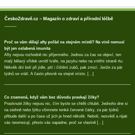
ČeskoZdravě.cz – Magazín o zdraví a přírodní léčbě
Proč se vám dělají afty pořád na stejném místě? Na vině nemusí
být jen oslabená imunita
Afty nejsou rozhodně nic příjemného. Jednou za čas se objeví, ten
malý bělavý vřídek uvnitř tváře, na jazyku nebo na vnitřní straně rtu.
Několik dní bolí při jídle, pití i čištění zubů, pak zmizí. Jenže za pár
týdnů se vrátí. A často přesně na stejné místo. […]
Co znamená, když vám bez důvodu praskají žilky?
Prasknuté žilky nejsou nic, čím byste se chtěli chlubit. Jednoho dne si
na stehně nebo lýtku všimnete tenké červené čárky, za pár týdnů
přibude další a po čase už jich je hned několik. Nebolí, nesvědí a nijak
vás neomezují, přesto vás napadne, proč se vlastně […]