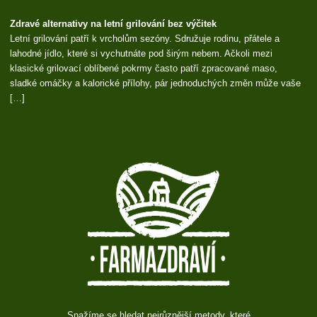
Zdravé alternativy na letní grilování bez výčitek
Letní grilování patří k vrcholům sezóny. Sdružuje rodinu, přátele a
lahodné jídlo, které si vychutnáte pod širým nebem. Ačkoli mezi
klasické grilovací oblíbené pokrmy často patří zpracované maso,
sladké omáčky a kalorické přílohy, pár jednoduchých změn může vaše
[…]
Snažíme se hledat nejrůznější metody, které