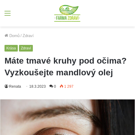
Menu
Domů
/
Zdraví
Krása
Zdraví
Máte tmavé kruhy pod očima?
Vyzkoušejte mandlový olej
Renata
18.3.2023
0
1 297