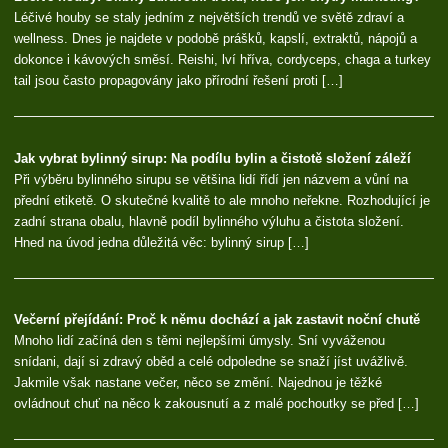
Léčivé houby se staly jedním z největších trendů ve světě zdraví a
wellness. Dnes je najdete v podobě prášků, kapslí, extraktů, nápojů a
dokonce i kávových směsí. Reishi, lví hříva, cordyceps, chaga a turkey
tail jsou často propagovány jako přírodní řešení proti […]
Jak vybrat bylinný sirup: Na podílu bylin a čistotě složení záleží
Při výběru bylinného sirupu se většina lidí řídí jen názvem a vůní na
přední etiketě. O skutečné kvalitě to ale mnoho neřekne. Rozhodující je
zadní strana obalu, hlavně podíl bylinného výluhu a čistota složení.
Hned na úvod jedna důležitá věc: bylinný sirup […]
Večerní přejídání: Proč k němu dochází a jak zastavit noční chutě
Mnoho lidí začíná den s těmi nejlepšími úmysly. Sní vyváženou
snídani, dají si zdravý oběd a celé odpoledne se snaží jíst uvážlivě.
Jakmile však nastane večer, něco se změní. Najednou je těžké
ovládnout chuť na něco k zakousnutí a z malé pochoutky se před […]