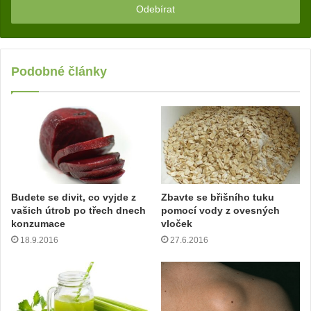
z
a
d
e
j
Podobné články
t
e
v
a
š
í
e
m
Budete se divit, co vyjde z
Zbavte se břišního tuku
a
vašich útrob po třech dnech
pomocí vody z ovesných
i
konzumace
vloček
l
18.9.2016
27.6.2016
o
v
o
u
a