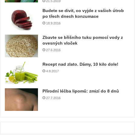
21.5.2019
í
e
Budete se divit, co vyjde z vašich útrob
m
po třech dnech konzumace
a
18.9.2016
i
l
Zbavte se břišního tuku pomocí vody z
o
ovesných vloček
v
27.6.2016
o
u
Recept nad zlato. Dámy, 10 kilo dole!
a
4.8.2017
d
r
e
Přírodní léčba lipomů: zmizí do 8 dnů
s
u
27.7.2016