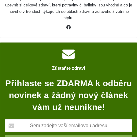
upevnit si celkové zdraví, které potraviny či bylinky jsou vhodné a co je
nového v trendech týkajících se oblasti zdraví a zdravého životního
stylu.
F
a
c
e
b
o
Zůstaňte zdraví
o
k
Přihlaste se ZDARMA k odběru
novinek a žádný nový článek
vám už neunikne!
S
e
m