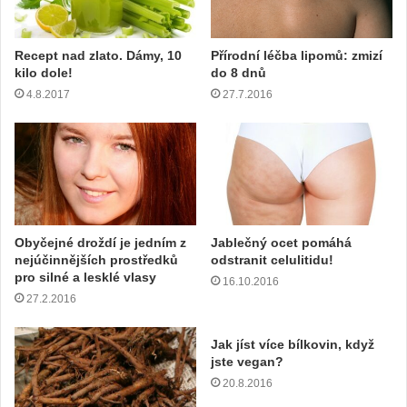
d
r
e
Recept nad zlato. Dámy, 10
Přírodní léčba lipomů: zmizí
s
kilo dole!
do 8 dnů
u
4.8.2017
27.7.2016
Obyčejné droždí je jedním z
Jablečný ocet pomáhá
nejúčinnějších prostředků
odstranit celulitidu!
pro silné a lesklé vlasy
16.10.2016
27.2.2016
Jak jíst více bílkovin, když
jste vegan?
20.8.2016