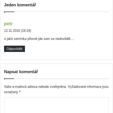
Jeden komentář
n
petr
a
12.11.2016 (19:24)
p
o jaké semínka přesně jde sem se nedověděl…
s
a
Odpovědět
l
:
Napsat komentář
Vaše e-mailová adresa nebude zveřejněna.
Vyžadované informace jsou
označeny
*