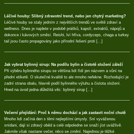
Léčivé houby: Slibný zdravotní trend, nebo jen chytrý marketing?
Léčivé houby se staly jedním z největších trendů ve světě zdraví a
wellness. Dnes je najdete v podobě prášků, kapslí, extraktů, nápojů a
dokonce i kávových směsí. Reishi, lví hříva, cordyceps, chaga a turkey
tail jsou často propagovány jako přírodní řešení proti […]
Jak vybrat bylinný sirup: Na podílu bylin a čistotě složení záleží
Při výběru bylinného sirupu se většina lidí řídí jen názvem a vůní na
přední etiketě. O skutečné kvalitě to ale mnoho neřekne. Rozhodující je
zadní strana obalu, hlavně podíl bylinného výluhu a čistota složení.
Hned na úvod jedna důležitá věc: bylinný sirup […]
Večerní přejídání: Proč k němu dochází a jak zastavit noční chutě
Mnoho lidí začíná den s těmi nejlepšími úmysly. Sní vyváženou
snídani, dají si zdravý oběd a celé odpoledne se snaží jíst uvážlivě.
Jakmile však nastane večer, něco se změní. Najednou je těžké