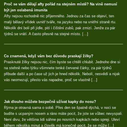
Proč se vám dělají afty pořád na stejném místě? Na vině nemusí
být jen oslabená imunita
Afty nejsou rozhodně nic příjemného. Jednou za čas se objeví, ten
malý bělavý vřídek uvnitř tváře, na jazyku nebo na vnitřní straně rtu.
Několik dní bolí při jídle, pití i čištění zubů, pak zmizí. Jenže za pár
týdnů se vrátí. A často přesně na stejné místo. […]
Co znamená, když vám bez důvodu praskají žilky?
Prasknuté žilky nejsou nic, čím byste se chtěli chlubit. Jednoho dne si
na stehně nebo lýtku všimnete tenké červené čárky, za pár týdnů
přibude další a po čase už jich je hned několik. Nebolí, nesvědí a nijak
vás neomezují, přesto vás napadne, proč se vlastně […]
Jak dlouho můžete bezpečně užívat kapky do nosu?
Rýma je otravná sama o sobě. Přes den se špatně dýchá, v noci se
budíte s ucpaným nosem a ráno máte pocit, že jste se vůbec nevyspali.
Není divu, že většina lidí sáhne po nosních kapkách nebo spreji. Uleví
během několika minut a člověk má konečně pocit, že se může […]