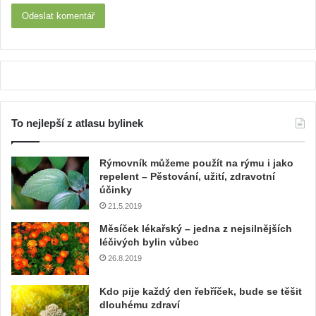
To nejlepší z atlasu bylinek
Rýmovník můžeme použít na rýmu i jako
repelent – Pěstování, užití, zdravotní
účinky
21.5.2019
Měsíček lékařský – jedna z nejsilnějších
léčivých bylin vůbec
26.8.2019
Kdo pije každý den řebříček, bude se těšit
dlouhému zdraví