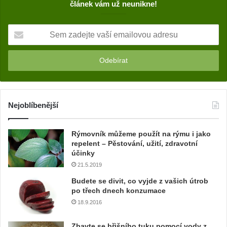
článek vám už neunikne!
S
e
m
z
a
d
e
j
Nejoblíbenější
t
e
Rýmovník můžeme použít na rýmu i jako
v
repelent – Pěstování, užití, zdravotní
a
účinky
š
21.5.2019
í
e
Budete se divit, co vyjde z vašich útrob
m
po třech dnech konzumace
a
18.9.2016
i
l
Zbavte se břišního tuku pomocí vody z