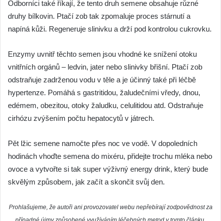
Odborníci také říkají, že tento druh semene obsahuje různé
druhy bílkovin. Ptačí zob tak zpomaluje proces stárnutí a
napíná kůži. Regeneruje slinivku a drží pod kontrolou cukrovku.
Enzymy uvnitř těchto semen jsou vhodné ke snížení otoku
vnitřních orgánů – ledvin, jater nebo slinivky břišní. Ptačí zob
odstraňuje zadrženou vodu v těle a je účinný také při léčbě
hypertenze. Pomáhá s gastritidou, žaludečními vředy, dnou,
edémem, obezitou, otoky žaludku, celulitidou atd. Odstraňuje
cirhózu zvýšením počtu hepatocytů v játrech.
Pět lžic semene namočte přes noc ve vodě. V dopoledních
hodinách vhoďte semena do mixéru, přidejte trochu mléka nebo
ovoce a vytvořte si tak super výživný energy drink, který bude
skvělým způsobem, jak začít a skončit svůj den.
Prohlašujeme, že autoři ani provozovatel webu nepřebírají zodpovědnost za
případné újmy způsobené využíváním léčebných metod v tomto článku.