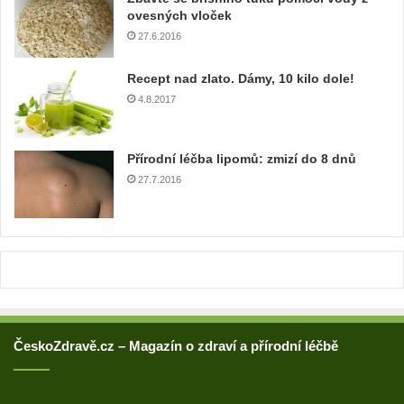
o
ovesných vloček
v
27.6.2016
o
u
Recept nad zlato. Dámy, 10 kilo dole!
a
4.8.2017
d
r
e
Přírodní léčba lipomů: zmizí do 8 dnů
s
u
27.7.2016
ČeskoZdravě.cz – Magazín o zdraví a přírodní léčbě