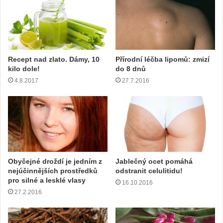
o
u
a
d
r
e
Recept nad zlato. Dámy, 10
Přírodní léčba lipomů: zmizí
s
kilo dole!
do 8 dnů
u
4.8.2017
27.7.2016
Obyčejné droždí je jedním z
Jablečný ocet pomáhá
nejúčinnějších prostředků
odstranit celulitidu!
pro silné a lesklé vlasy
16.10.2016
27.2.2016