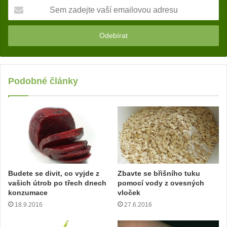
S
e
m
z
a
d
e
j
Podobné články
t
e
v
a
š
í
e
m
Budete se divit, co vyjde z
Zbavte se břišního tuku
a
vašich útrob po třech dnech
pomocí vody z ovesných
i
konzumace
vloček
l
18.9.2016
27.6.2016
o
v