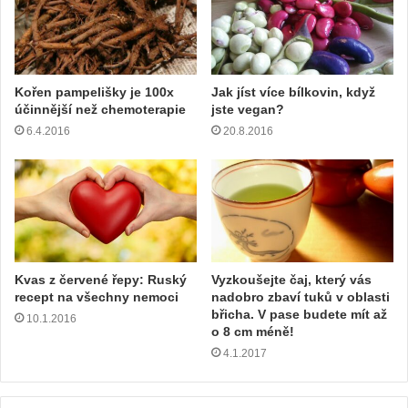
Kořen pampelišky je 100x
Jak jíst více bílkovin, když
účinnější než chemoterapie
jste vegan?
6.4.2016
20.8.2016
Kvas z červené řepy: Ruský
Vyzkoušejte čaj, který vás
recept na všechny nemoci
nadobro zbaví tuků v oblasti
břicha. V pase budete mít až
10.1.2016
o 8 cm méně!
4.1.2017