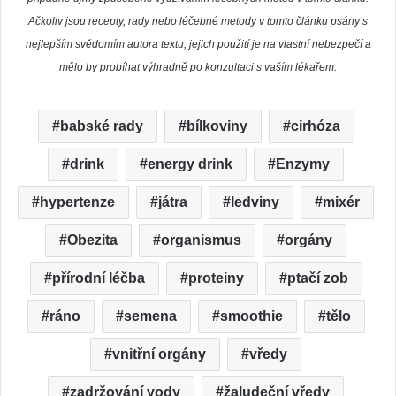
Ačkoliv jsou recepty, rady nebo léčebné metody v tomto článku psány s
nejlepším svědomím autora textu, jejich použití je na vlastní nebezpečí a
mělo by probíhat výhradně po konzultaci s vaším lékařem.
babské rady
bílkoviny
cirhóza
drink
energy drink
Enzymy
hypertenze
játra
ledviny
mixér
Obezita
organismus
orgány
přírodní léčba
proteiny
ptačí zob
ráno
semena
smoothie
tělo
vnitřní orgány
vředy
zadržování vody
žaludeční vředy