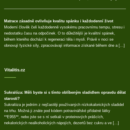
Matrace zásadně ovlivňuje kvalitu spánku i každodenní život
Moderní člověk čelí každodenně vysokému pracovnímu tempu, stresu i
nedostatku času na odpočinek. O to důležitější je kvalitní spánek,
během kterého dochází k regeneraci těla i mysli. Právě v noci se
obnovují fyzické síly, zpracovávají informace získané během dne a […]
Vitalitis.cz
Sukralóza: Měli byste si s tímto oblíbeným sladidlem opravdu dělat
starosti?
Sukralóza je jedním z nejčastěji používaných nízkokalorických sladidel
na trhu. Možná ji znáte pod kódem potravinářské přídatné látky
**E955**, nebo jste se s ní setkali v proteinových prášcích,
nekalorických nealkoholických nápojích, dezertů bez cukru a ve […]