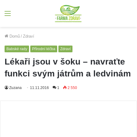
Menu
Domů
/
Zdraví
Babské rady
Přírodní léčba
Zdraví
Lékaři jsou v šoku – navraťte
funkci svým játrům a ledvinám
Zuzana
11.11.2016
1
2 550