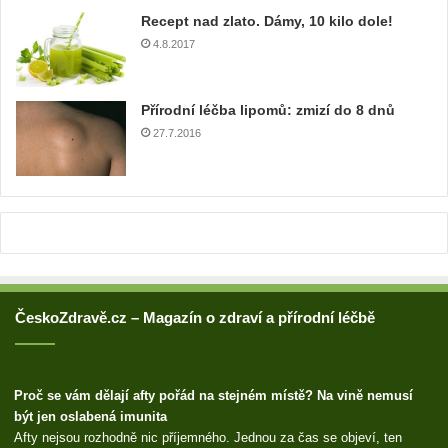
u
Recept nad zlato. Dámy, 10 kilo dole!
a
4.8.2017
d
r
e
Přírodní léčba lipomů: zmizí do 8 dnů
s
u
27.7.2016
ČeskoZdravě.cz – Magazín o zdraví a přírodní léčbě
Proč se vám dělají afty pořád na stejném místě? Na vině nemusí
být jen oslabená imunita
Afty nejsou rozhodně nic příjemného. Jednou za čas se objeví, ten