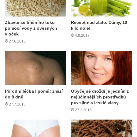
í
e
m
Zbavte se břišního tuku
Recept nad zlato. Dámy, 10
a
pomocí vody z ovesných
kilo dole!
i
vloček
4.8.2017
l
27.6.2016
o
v
o
u
a
d
r
e
Přírodní léčba lipomů: zmizí
Obyčejné droždí je jedním z
s
do 8 dnů
nejúčinnějších prostředků
u
pro silné a lesklé vlasy
27.7.2016
27.2.2016