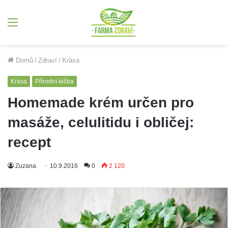
Menu
Domů
/
Zdraví
/
Krása
Krása
Přírodní léčba
Homemade krém určen pro
masáže, celulitidu i obličej:
recept
Zuzana
10.9.2016
0
2 120