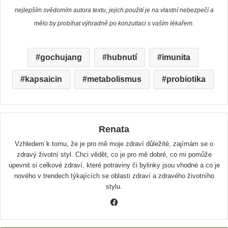
nejlepším svědomím autora textu, jejich použití je na vlastní nebezpečí a
mělo by probíhat výhradně po konzultaci s vaším lékařem.
gochujang
hubnutí
imunita
kapsaicin
metabolismus
probiotika
Renata
Vzhledem k tomu, že je pro mě moje zdraví důležité, zajímám se o
zdravý životní styl. Chci vědět, co je pro mě dobré, co mi pomůže
upevnit si celkové zdraví, které potraviny či bylinky jsou vhodné a co je
nového v trendech týkajících se oblasti zdraví a zdravého životního
stylu.
F
a
c