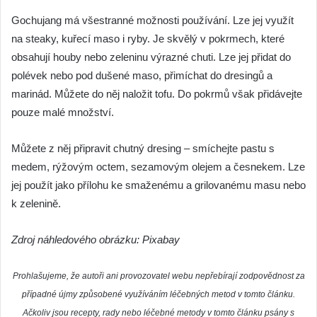
Gochujang má všestranné možnosti používání. Lze jej využít
na steaky, kuřecí maso i ryby. Je skvělý v pokrmech, které
obsahují houby nebo zeleninu výrazné chuti. Lze jej přidat do
polévek nebo pod dušené maso, přimíchat do dresingů a
marinád. Můžete do něj naložit tofu. Do pokrmů však přidávejte
pouze malé množství.
Můžete z něj připravit chutný dresing – smíchejte pastu s
medem, rýžovým octem, sezamovým olejem a česnekem. Lze
jej použít jako přílohu ke smaženému a grilovanému masu nebo
k zelenině.
Zdroj náhledového obrázku: Pixabay
Prohlašujeme, že autoři ani provozovatel webu nepřebírají zodpovědnost za
případné újmy způsobené využíváním léčebných metod v tomto článku.
Ačkoliv jsou recepty, rady nebo léčebné metody v tomto článku psány s