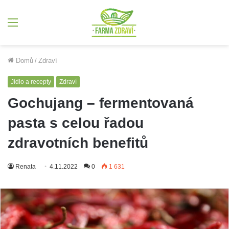
Menu
Domů
/
Zdraví
Jídlo a recepty
Zdraví
Gochujang – fermentovaná
pasta s celou řadou
zdravotních benefitů
Renata
4.11.2022
0
1 631