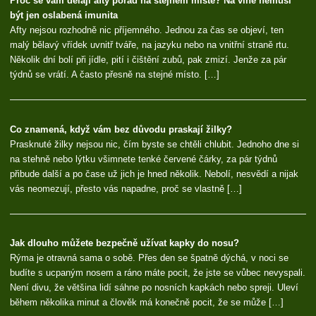
Proč se vám dělají afty pořád na stejném místě? Na vině nemusí
být jen oslabená imunita
Afty nejsou rozhodně nic příjemného. Jednou za čas se objeví, ten
malý bělavý vřídek uvnitř tváře, na jazyku nebo na vnitřní straně rtu.
Několik dní bolí při jídle, pití i čištění zubů, pak zmizí. Jenže za pár
týdnů se vrátí. A často přesně na stejné místo. […]
Co znamená, když vám bez důvodu praskají žilky?
Prasknuté žilky nejsou nic, čím byste se chtěli chlubit. Jednoho dne si
na stehně nebo lýtku všimnete tenké červené čárky, za pár týdnů
přibude další a po čase už jich je hned několik. Nebolí, nesvědí a nijak
vás neomezují, přesto vás napadne, proč se vlastně […]
Jak dlouho můžete bezpečně užívat kapky do nosu?
Rýma je otravná sama o sobě. Přes den se špatně dýchá, v noci se
budíte s ucpaným nosem a ráno máte pocit, že jste se vůbec nevyspali.
Není divu, že většina lidí sáhne po nosních kapkách nebo spreji. Uleví
během několika minut a člověk má konečně pocit, že se může […]