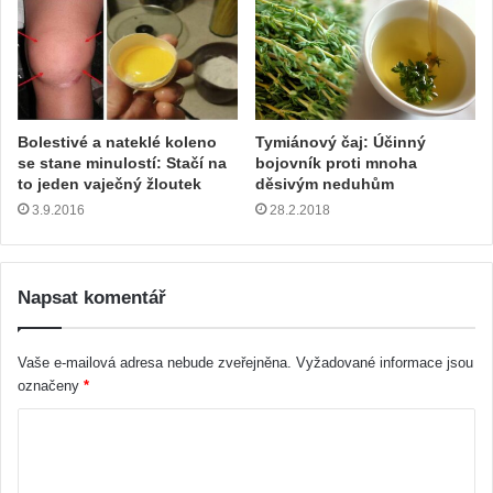
Bolestivé a nateklé koleno
Tymiánový čaj: Účinný
se stane minulostí: Stačí na
bojovník proti mnoha
to jeden vaječný žloutek
děsivým neduhům
3.9.2016
28.2.2018
Napsat komentář
Vaše e-mailová adresa nebude zveřejněna.
Vyžadované informace jsou
označeny
*