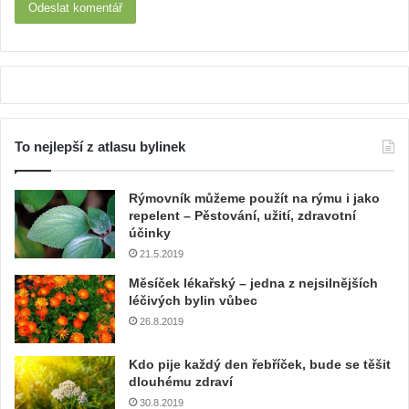
To nejlepší z atlasu bylinek
Rýmovník můžeme použít na rýmu i jako
repelent – Pěstování, užití, zdravotní
účinky
21.5.2019
Měsíček lékařský – jedna z nejsilnějších
léčivých bylin vůbec
26.8.2019
Kdo pije každý den řebříček, bude se těšit
dlouhému zdraví
30.8.2019