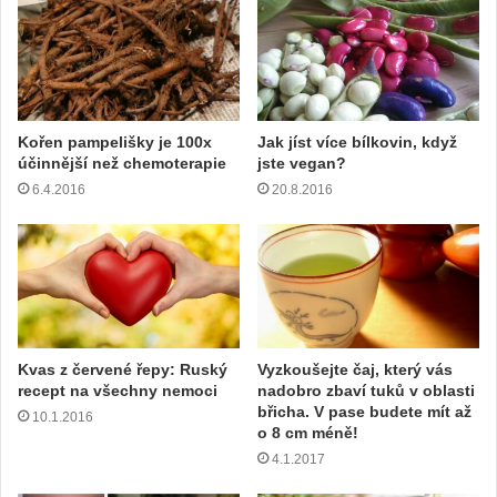
Kořen pampelišky je 100x
Jak jíst více bílkovin, když
účinnější než chemoterapie
jste vegan?
6.4.2016
20.8.2016
Kvas z červené řepy: Ruský
Vyzkoušejte čaj, který vás
recept na všechny nemoci
nadobro zbaví tuků v oblasti
břicha. V pase budete mít až
10.1.2016
o 8 cm méně!
4.1.2017