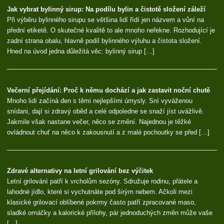
Jak vybrat bylinný sirup: Na podílu bylin a čistotě složení záleží
Při výběru bylinného sirupu se většina lidí řídí jen názvem a vůní na
přední etiketě. O skutečné kvalitě to ale mnoho neřekne. Rozhodující je
zadní strana obalu, hlavně podíl bylinného výluhu a čistota složení.
Hned na úvod jedna důležitá věc: bylinný sirup […]
Večerní přejídání: Proč k němu dochází a jak zastavit noční chutě
Mnoho lidí začíná den s těmi nejlepšími úmysly. Sní vyváženou
snídani, dají si zdravý oběd a celé odpoledne se snaží jíst uvážlivě.
Jakmile však nastane večer, něco se změní. Najednou je těžké
ovládnout chuť na něco k zakousnutí a z malé pochoutky se před […]
Zdravé alternativy na letní grilování bez výčitek
Letní grilování patří k vrcholům sezóny. Sdružuje rodinu, přátele a
lahodné jídlo, které si vychutnáte pod širým nebem. Ačkoli mezi
klasické grilovací oblíbené pokrmy často patří zpracované maso,
sladké omáčky a kalorické přílohy, pár jednoduchých změn může vaše
[…]