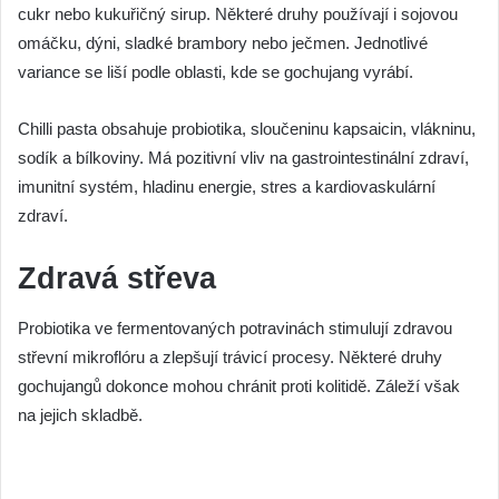
cukr nebo kukuřičný sirup. Některé druhy používají i sojovou
omáčku, dýni, sladké brambory nebo ječmen. Jednotlivé
variance se liší podle oblasti, kde se gochujang vyrábí.
Chilli pasta obsahuje probiotika, sloučeninu kapsaicin, vlákninu,
sodík a bílkoviny. Má pozitivní vliv na gastrointestinální zdraví,
imunitní systém, hladinu energie, stres a kardiovaskulární
zdraví.
Zdravá střeva
Probiotika ve fermentovaných potravinách stimulují zdravou
střevní mikroflóru a zlepšují trávicí procesy. Některé druhy
gochujangů dokonce mohou chránit proti kolitidě. Záleží však
na jejich skladbě.