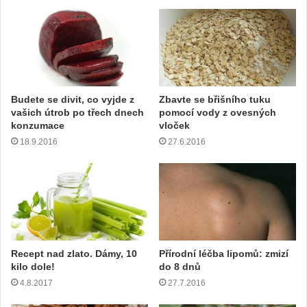
e
v
a
š
í
e
m
Budete se divit, co vyjde z
Zbavte se břišního tuku
a
vašich útrob po třech dnech
pomocí vody z ovesných
i
konzumace
vloček
l
18.9.2016
27.6.2016
o
v
o
u
a
d
r
e
Recept nad zlato. Dámy, 10
Přírodní léčba lipomů: zmizí
s
kilo dole!
do 8 dnů
u
4.8.2017
27.7.2016