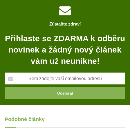
e
b
o
Zůstaňte zdraví
o
k
Přihlaste se ZDARMA k odběru
novinek a žádný nový článek
vám už neunikne!
S
e
m
z
a
d
e
j
Podobné články
t