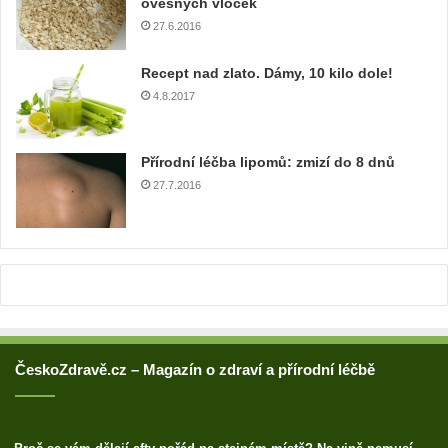
ovesných vloček
v
27.6.2016
o
u
Recept nad zlato. Dámy, 10 kilo dole!
a
4.8.2017
d
r
e
Přírodní léčba lipomů: zmizí do 8 dnů
s
u
27.7.2016
ČeskoZdravě.cz – Magazín o zdraví a přírodní léčbě