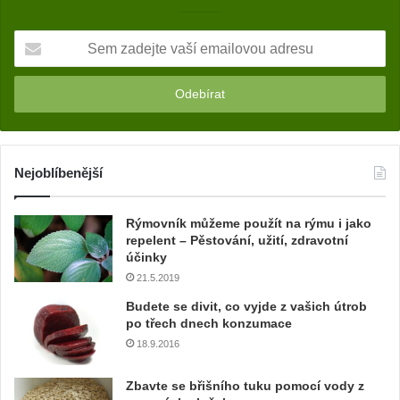
S
e
m
z
a
d
e
j
Nejoblíbenější
t
e
Rýmovník můžeme použít na rýmu i jako
v
repelent – Pěstování, užití, zdravotní
a
účinky
š
21.5.2019
í
e
Budete se divit, co vyjde z vašich útrob
m
po třech dnech konzumace
a
18.9.2016
i
l
Zbavte se břišního tuku pomocí vody z
o