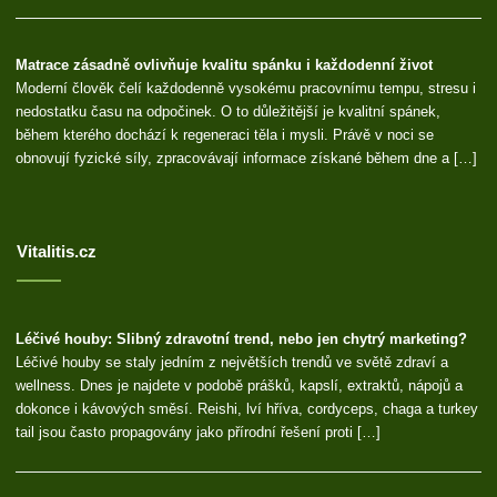
Matrace zásadně ovlivňuje kvalitu spánku i každodenní život
Moderní člověk čelí každodenně vysokému pracovnímu tempu, stresu i
nedostatku času na odpočinek. O to důležitější je kvalitní spánek,
během kterého dochází k regeneraci těla i mysli. Právě v noci se
obnovují fyzické síly, zpracovávají informace získané během dne a […]
Vitalitis.cz
Léčivé houby: Slibný zdravotní trend, nebo jen chytrý marketing?
Léčivé houby se staly jedním z největších trendů ve světě zdraví a
wellness. Dnes je najdete v podobě prášků, kapslí, extraktů, nápojů a
dokonce i kávových směsí. Reishi, lví hříva, cordyceps, chaga a turkey
tail jsou často propagovány jako přírodní řešení proti […]