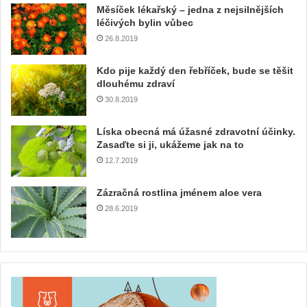
Měsíček lékařský – jedna z nejsilnějších
léčivých bylin vůbec
26.8.2019
Kdo pije každý den řebříček, bude se těšit
dlouhému zdraví
30.8.2019
Líska obecná má úžasné zdravotní účinky.
Zasaďte si ji, ukážeme jak na to
12.7.2019
Zázračná rostlina jménem aloe vera
28.6.2019