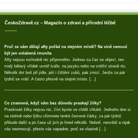
ČeskoZdravě.cz – Magazín o zdraví a přírodní léčbě
Proč se vám dělají afty pořád na stejném místě? Na vině nemusí
být jen oslabená imunita
Afty nejsou rozhodně nic příjemného. Jednou za čas se objeví, ten
malý bělavý vřídek uvnitř tváře, na jazyku nebo na vnitřní straně rtu.
Několik dní bolí při jídle, pití i čištění zubů, pak zmizí. Jenže za pár
týdnů se vrátí. A často přesně na stejné místo. […]
Co znamená, když vám bez důvodu praskají žilky?
Prasknuté žilky nejsou nic, čím byste se chtěli chlubit. Jednoho dne si
na stehně nebo lýtku všimnete tenké červené čárky, za pár týdnů
přibude další a po čase už jich je hned několik. Nebolí, nesvědí a nijak
vás neomezují, přesto vás napadne, proč se vlastně […]