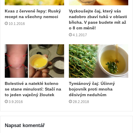
Kvas z červené řepy: Ruský
Vyzkoušejte čaj, který vás
recept na všechny nemoci
nadobro zbaví tuků v oblasti
břicha. V pase budete mít až
10.1.2016
o 8 cm méně!
4.1.2017
Bolestivé a nateklé koleno
Tymiánový čaj: Účinný
se stane minulostí: Stačí na
bojovník proti mnoha
to jeden vaječný žloutek
děsivým neduhům
3.9.2016
28.2.2018
Napsat komentář