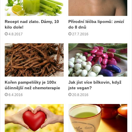
d
r
e
Recept nad zlato. Dámy, 10
Přírodní léčba lipomů: zmizí
s
kilo dole!
do 8 dnů
u
4.8.2017
27.7.2016
Kořen pampelišky je 100x
Jak jíst více bílkovin, když
účinnější než chemoterapie
jste vegan?
6.4.2016
20.8.2016