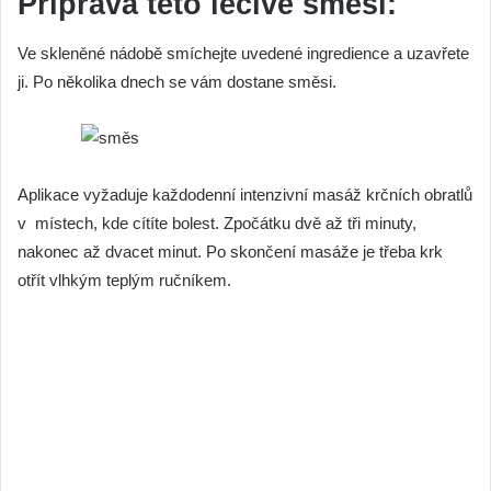
Příprava této léčivé směsi:
Ve skleněné nádobě smíchejte uvedené ingredience a uzavřete
ji. Po několika dnech se vám dostane směsi.
Aplikace vyžaduje každodenní intenzivní masáž krčních obratlů
v místech, kde cítíte bolest. Zpočátku dvě až tři minuty,
nakonec až dvacet minut. Po skončení masáže je třeba krk
otřít vlhkým teplým ručníkem.