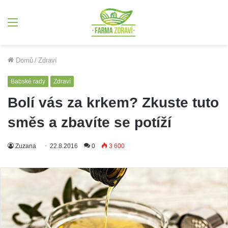
Menu
Domů
/
Zdraví
Babské rady
Zdraví
Bolí vás za krkem? Zkuste tuto
směs a zbavíte se potíží
Zuzana
22.8.2016
0
3 600