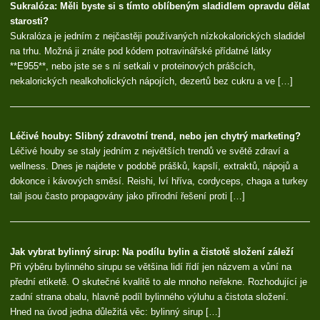
Sukralóza: Měli byste si s tímto oblíbeným sladidlem opravdu dělat
starosti?
Sukralóza je jedním z nejčastěji používaných nízkokalorických sladidel
na trhu. Možná ji znáte pod kódem potravinářské přídatné látky
**E955**, nebo jste se s ní setkali v proteinových prášcích,
nekalorických nealkoholických nápojích, dezertů bez cukru a ve […]
Léčivé houby: Slibný zdravotní trend, nebo jen chytrý marketing?
Léčivé houby se staly jedním z největších trendů ve světě zdraví a
wellness. Dnes je najdete v podobě prášků, kapslí, extraktů, nápojů a
dokonce i kávových směsí. Reishi, lví hříva, cordyceps, chaga a turkey
tail jsou často propagovány jako přírodní řešení proti […]
Jak vybrat bylinný sirup: Na podílu bylin a čistotě složení záleží
Při výběru bylinného sirupu se většina lidí řídí jen názvem a vůní na
přední etiketě. O skutečné kvalitě to ale mnoho neřekne. Rozhodující je
zadní strana obalu, hlavně podíl bylinného výluhu a čistota složení.
Hned na úvod jedna důležitá věc: bylinný sirup […]