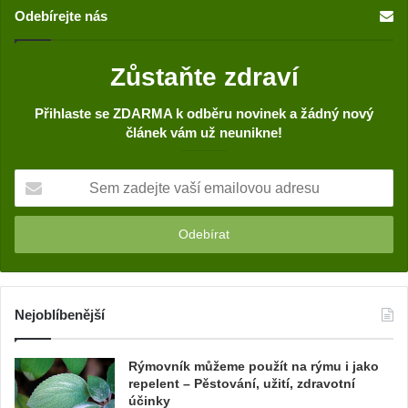
Odebírejte nás
Zůstaňte zdraví
Přihlaste se ZDARMA k odběru novinek a žádný nový
článek vám už neunikne!
S
e
m
z
a
d
e
j
Nejoblíbenější
t
e
Rýmovník můžeme použít na rýmu i jako
v
repelent – Pěstování, užití, zdravotní
a
účinky