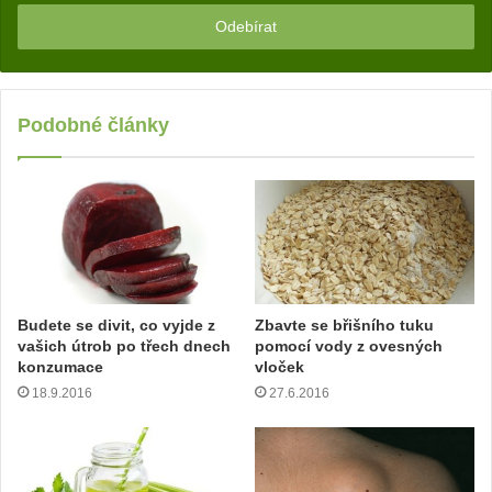
m
z
a
d
e
j
Podobné články
t
e
v
a
š
í
e
m
Budete se divit, co vyjde z
Zbavte se břišního tuku
a
vašich útrob po třech dnech
pomocí vody z ovesných
i
konzumace
vloček
l
18.9.2016
27.6.2016
o
v
o
u
a