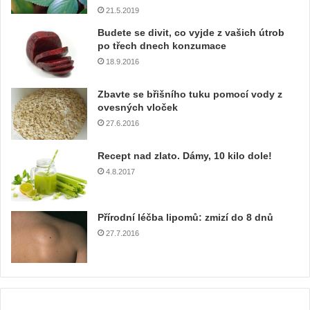
š
21.5.2019
í
e
Budete se divit, co vyjde z vašich útrob
m
po třech dnech konzumace
a
18.9.2016
i
l
Zbavte se břišního tuku pomocí vody z
o
ovesných vloček
v
27.6.2016
o
u
Recept nad zlato. Dámy, 10 kilo dole!
a
4.8.2017
d
r
e
Přírodní léčba lipomů: zmizí do 8 dnů
s
u
27.7.2016