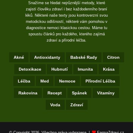
Snažíme se hledat nejrůznější metody, které
zajistí člověku zdraví i bez každodenního braní
léků. Některé naše texty jsou kontroverzní svou
metodickou odlišností, některé vám pomohou v
diagnostice nemoci klasickou cestou. Máme tu
spoustu článků pro každého, kterého zajímá
zdraví a přírodní léčba.
Akné
Antioxidanty
Babské Rady
Citron
Detoxikace
Hubnutí
Imunita
Krása
Léčba
Med
Nemoce
Přírodní Léčba
Rakovina
Recept
Spánek
Vitamíny
Voda
Zdraví
© Copyright 2026, Všechna práva vyhrazena |
FarmaZdravi.cz