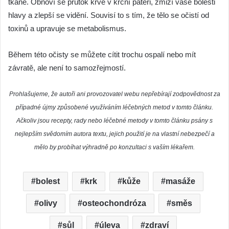
tkáně. Obnoví se průtok krve v krční páteři, zmizí vaše bolesti
hlavy a zlepší se vidění. Souvisí to s tím, že tělo se očistí od
toxinů a upravuje se metabolismus.
Během této očisty se můžete cítit trochu ospalí nebo mít
závratě, ale není to samozřejmostí.
Prohlašujeme, že autoři ani provozovatel webu nepřebírají zodpovědnost za
případné újmy způsobené využíváním léčebných metod v tomto článku.
Ačkoliv jsou recepty, rady nebo léčebné metody v tomto článku psány s
nejlepším svědomím autora textu, jejich použití je na vlastní nebezpečí a
mělo by probíhat výhradně po konzultaci s vaším lékařem.
bolest
krk
kůže
masáže
olivy
osteochondróza
směs
sůl
úleva
zdraví