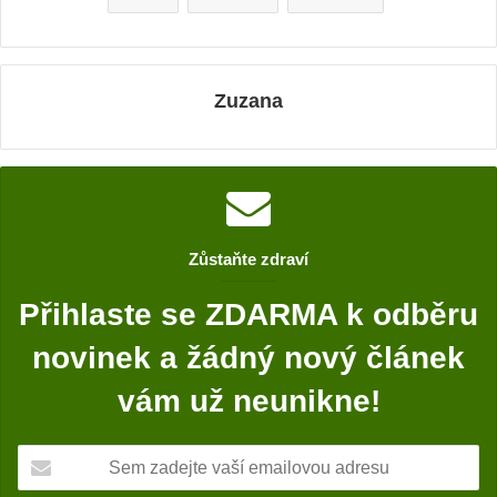
Zuzana
Zůstaňte zdraví
Přihlaste se ZDARMA k odběru
novinek a žádný nový článek
vám už neunikne!
S
e