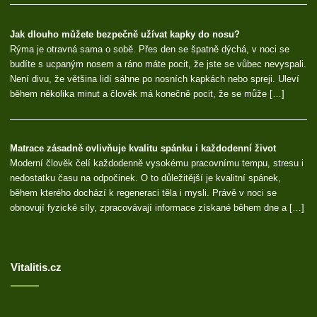
Jak dlouho můžete bezpečně užívat kapky do nosu?
Rýma je otravná sama o sobě. Přes den se špatně dýchá, v noci se
budíte s ucpaným nosem a ráno máte pocit, že jste se vůbec nevyspali.
Není divu, že většina lidí sáhne po nosních kapkách nebo spreji. Uleví
během několika minut a člověk má konečně pocit, že se může […]
Matrace zásadně ovlivňuje kvalitu spánku i každodenní život
Moderní člověk čelí každodenně vysokému pracovnímu tempu, stresu i
nedostatku času na odpočinek. O to důležitější je kvalitní spánek,
během kterého dochází k regeneraci těla i mysli. Právě v noci se
obnovují fyzické síly, zpracovávají informace získané během dne a […]
Vitalitis.cz