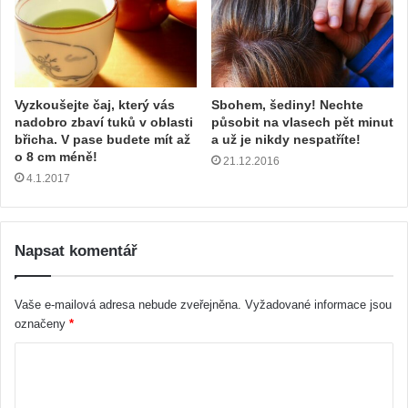
Vyzkoušejte čaj, který vás
Sbohem, šediny! Nechte
nadobro zbaví tuků v oblasti
působit na vlasech pět minut
břicha. V pase budete mít až
a už je nikdy nespatříte!
o 8 cm méně!
21.12.2016
4.1.2017
Napsat komentář
Vaše e-mailová adresa nebude zveřejněna.
Vyžadované informace jsou
označeny
*