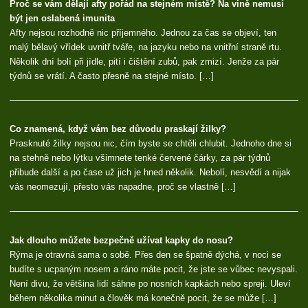
Proč se vám dělají afty pořád na stejném místě? Na vině nemusí
být jen oslabená imunita
Afty nejsou rozhodně nic příjemného. Jednou za čas se objeví, ten
malý bělavý vřídek uvnitř tváře, na jazyku nebo na vnitřní straně rtu.
Několik dní bolí při jídle, pití i čištění zubů, pak zmizí. Jenže za pár
týdnů se vrátí. A často přesně na stejné místo. […]
Co znamená, když vám bez důvodu praskají žilky?
Prasknuté žilky nejsou nic, čím byste se chtěli chlubit. Jednoho dne si
na stehně nebo lýtku všimnete tenké červené čárky, za pár týdnů
přibude další a po čase už jich je hned několik. Nebolí, nesvědí a nijak
vás neomezují, přesto vás napadne, proč se vlastně […]
Jak dlouho můžete bezpečně užívat kapky do nosu?
Rýma je otravná sama o sobě. Přes den se špatně dýchá, v noci se
budíte s ucpaným nosem a ráno máte pocit, že jste se vůbec nevyspali.
Není divu, že většina lidí sáhne po nosních kapkách nebo spreji. Uleví
během několika minut a člověk má konečně pocit, že se může […]