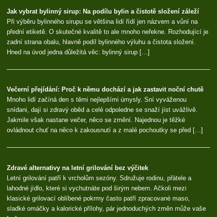
Jak vybrat bylinný sirup: Na podílu bylin a čistotě složení záleží
Při výběru bylinného sirupu se většina lidí řídí jen názvem a vůní na
přední etiketě. O skutečné kvalitě to ale mnoho neřekne. Rozhodující je
zadní strana obalu, hlavně podíl bylinného výluhu a čistota složení.
Hned na úvod jedna důležitá věc: bylinný sirup […]
Večerní přejídání: Proč k němu dochází a jak zastavit noční chutě
Mnoho lidí začíná den s těmi nejlepšími úmysly. Sní vyváženou
snídani, dají si zdravý oběd a celé odpoledne se snaží jíst uvážlivě.
Jakmile však nastane večer, něco se změní. Najednou je těžké
ovládnout chuť na něco k zakousnutí a z malé pochoutky se před […]
Zdravé alternativy na letní grilování bez výčitek
Letní grilování patří k vrcholům sezóny. Sdružuje rodinu, přátele a
lahodné jídlo, které si vychutnáte pod širým nebem. Ačkoli mezi
klasické grilovací oblíbené pokrmy často patří zpracované maso,
sladké omáčky a kalorické přílohy, pár jednoduchých změn může vaše