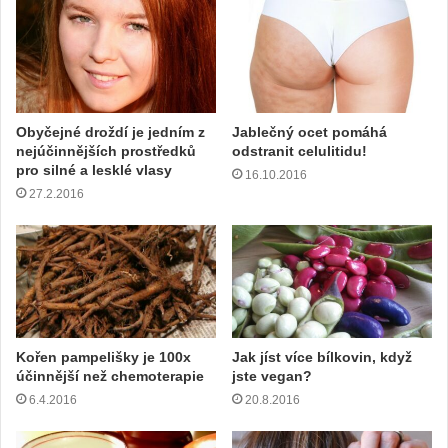
Obyčejné droždí je jedním z
Jablečný ocet pomáhá
nejúčinnějších prostředků
odstranit celulitidu!
pro silné a lesklé vlasy
16.10.2016
27.2.2016
Kořen pampelišky je 100x
Jak jíst více bílkovin, když
účinnější než chemoterapie
jste vegan?
6.4.2016
20.8.2016