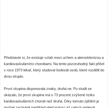
Představte si, že existuje vztah mezi uchem a aterosklerózou a
kardiovaskulárními chorobami. Na tento pozoruhodný fakt přišel
v roce 1973 lékař, který studoval šedesát osob, které rozdělil do
dvou skupin.
První skupina disponovala znaky, druhá ne. Po studii se
ukázalo, že první skupina má o 73 procent zvýšené riziko
kardiovaskulárních chorob než druhá. Díky tomuto zjištění je
možné zachránit například před mrtvicí až celých padesát