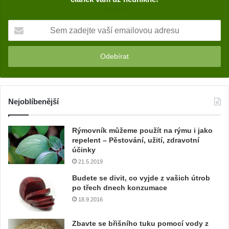
S
e
m
z
a
d
e
j
Nejoblíbenější
t
e
Rýmovník můžeme použít na rýmu i jako
v
repelent – Pěstování, užití, zdravotní
a
účinky
š
21.5.2019
í
e
Budete se divit, co vyjde z vašich útrob
m
po třech dnech konzumace
a
18.9.2016
i
l
Zbavte se břišního tuku pomocí vody z