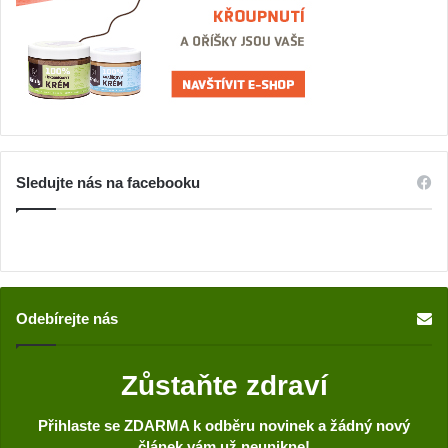
Sledujte nás na facebooku
Odebírejte nás
Zůstaňte zdraví
Přihlaste se ZDARMA k odběru novinek a žádný nový
článek vám už neunikne!