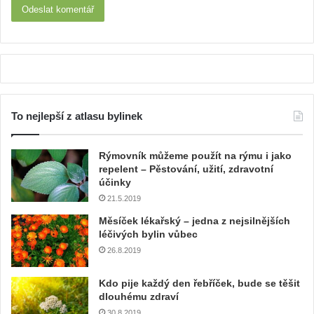
To nejlepší z atlasu bylinek
Rýmovník můžeme použít na rýmu i jako
repelent – Pěstování, užití, zdravotní
účinky
21.5.2019
Měsíček lékařský – jedna z nejsilnějších
léčivých bylin vůbec
26.8.2019
Kdo pije každý den řebříček, bude se těšit
dlouhému zdraví
30.8.2019