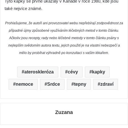
Tyto kapky se prvně ukázaly v Kanadě v roce 1980, kde jsou
také nejvíce známé.
Prohlašujeme, že autoři ani provozovatel webu nepřebírají zodpovědnost za
případné újmy způsobené využíváním léčebných metod v tomto článku.
Ačkoliv jsou recepty, rady nebo léčebné metody v tomto článku psány s
nejlepším svědomím autora textu, jejich použití je na vlastní nebezpečí a
mělo by probíhat výhradně po konzultaci s vaším lékařem.
ateroskleróza
cévy
kapky
nemoce
Srdce
tepny
zdraví
Zuzana