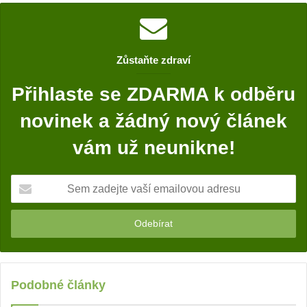
Zůstaňte zdraví
Přihlaste se ZDARMA k odběru
novinek a žádný nový článek
vám už neunikne!
S
e
m
z
a
d
e
j
Podobné články
t