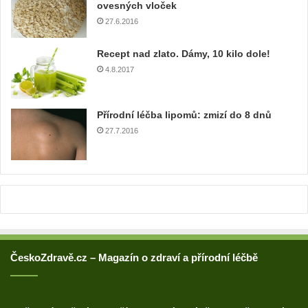
o
ovesných vloček
v
27.6.2016
o
u
Recept nad zlato. Dámy, 10 kilo dole!
a
4.8.2017
d
r
e
Přírodní léčba lipomů: zmizí do 8 dnů
s
u
27.7.2016
ČeskoZdravě.cz – Magazín o zdraví a přírodní léčbě