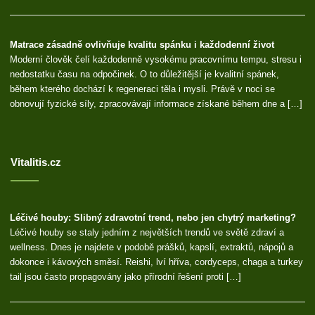
Matrace zásadně ovlivňuje kvalitu spánku i každodenní život
Moderní člověk čelí každodenně vysokému pracovnímu tempu, stresu i
nedostatku času na odpočinek. O to důležitější je kvalitní spánek,
během kterého dochází k regeneraci těla i mysli. Právě v noci se
obnovují fyzické síly, zpracovávají informace získané během dne a […]
Vitalitis.cz
Léčivé houby: Slibný zdravotní trend, nebo jen chytrý marketing?
Léčivé houby se staly jedním z největších trendů ve světě zdraví a
wellness. Dnes je najdete v podobě prášků, kapslí, extraktů, nápojů a
dokonce i kávových směsí. Reishi, lví hříva, cordyceps, chaga a turkey
tail jsou často propagovány jako přírodní řešení proti […]