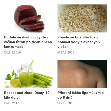
e
v
a
š
í
e
m
Budete se divit, co vyjde z
Zbavte se břišního tuku
a
vašich útrob po třech dnech
pomocí vody z ovesných
i
konzumace
vloček
l
18.9.2016
27.6.2016
o
v
o
u
a
d
r
e
Recept nad zlato. Dámy, 10
Přírodní léčba lipomů: zmizí
s
kilo dole!
do 8 dnů
u
4.8.2017
27.7.2016