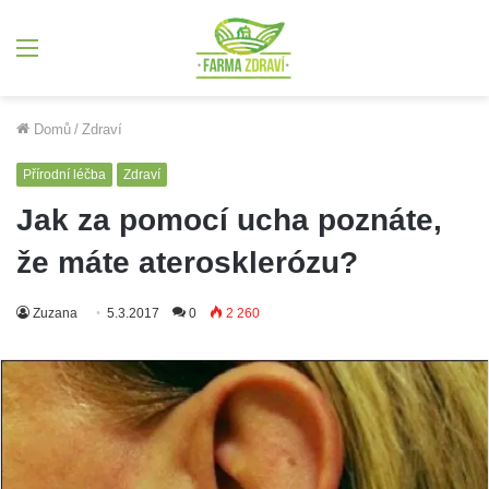
Menu
Domů
/
Zdraví
Přírodní léčba
Zdraví
Jak za pomocí ucha poznáte,
že máte aterosklerózu?
Zuzana
5.3.2017
0
2 260