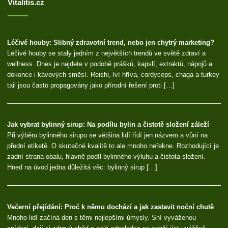
Vitalitis.cz
Léčivé houby: Slibný zdravotní trend, nebo jen chytrý marketing?
Léčivé houby se staly jedním z největších trendů ve světě zdraví a
wellness. Dnes je najdete v podobě prášků, kapslí, extraktů, nápojů a
dokonce i kávových směsí. Reishi, lví hříva, cordyceps, chaga a turkey
tail jsou často propagovány jako přírodní řešení proti […]
Jak vybrat bylinný sirup: Na podílu bylin a čistotě složení záleží
Při výběru bylinného sirupu se většina lidí řídí jen názvem a vůní na
přední etiketě. O skutečné kvalitě to ale mnoho neřekne. Rozhodující je
zadní strana obalu, hlavně podíl bylinného výluhu a čistota složení.
Hned na úvod jedna důležitá věc: bylinný sirup […]
Večerní přejídání: Proč k němu dochází a jak zastavit noční chutě
Mnoho lidí začíná den s těmi nejlepšími úmysly. Sní vyváženou