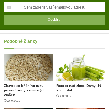
S
e
m
z
a
d
e
j
Podobné články
t
e
v
a
š
í
e
m
Zbavte se břišního tuku
Recept nad zlato. Dámy, 10
a
pomocí vody z ovesných
kilo dole!
i
vloček
4.8.2017
l
27.6.2016
o
v