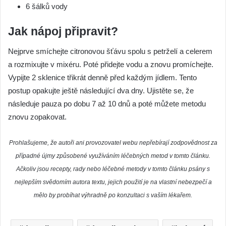
6 šálků vody
Jak nápoj připravit?
Nejprve smíchejte citronovou šťávu spolu s petrželí a celerem
a rozmixujte v mixéru. Poté přidejte vodu a znovu promíchejte.
Vypijte 2 sklenice třikrát denně před každým jídlem. Tento
postup opakujte ještě následující dva dny. Ujistěte se, že
následuje pauza po dobu 7 až 10 dnů a poté můžete metodu
znovu zopakovat.
Prohlašujeme, že autoři ani provozovatel webu nepřebírají zodpovědnost za
případné újmy způsobené využíváním léčebných metod v tomto článku.
Ačkoliv jsou recepty, rady nebo léčebné metody v tomto článku psány s
nejlepším svědomím autora textu, jejich použití je na vlastní nebezpečí a
mělo by probíhat výhradně po konzultaci s vaším lékařem.