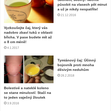
působit na vlasech pět minut
a už je nikdy nespatříte!
21.12.2016
Vyzkoušejte čaj, který vás
nadobro zbaví tuků v oblasti
břicha. V pase budete mít až
o 8 cm méně!
4.1.2017
Tymiánový čaj: Účinný
bojovník proti mnoha
děsivým neduhům
28.2.2018
Bolestivé a nateklé koleno
se stane minulostí: Stačí na
to jeden vaječný žloutek
3.9.2016