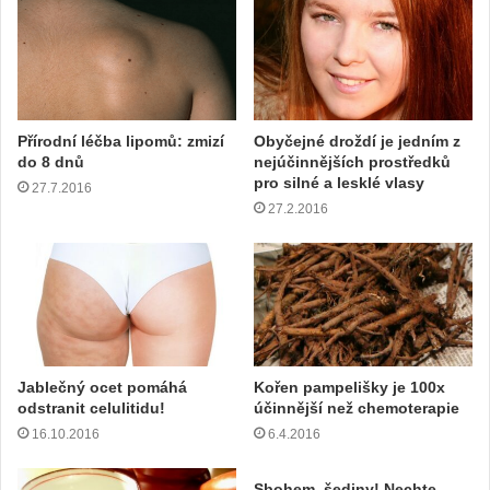
o
u
a
d
r
e
Přírodní léčba lipomů: zmizí
Obyčejné droždí je jedním z
s
do 8 dnů
nejúčinnějších prostředků
u
pro silné a lesklé vlasy
27.7.2016
27.2.2016
Jablečný ocet pomáhá
Kořen pampelišky je 100x
odstranit celulitidu!
účinnější než chemoterapie
16.10.2016
6.4.2016
Sbohem, šediny! Nechte