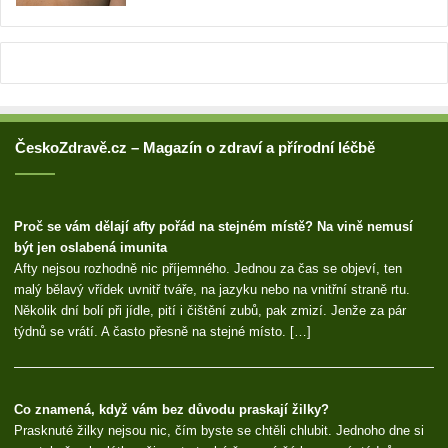
ČeskoZdravě.cz – Magazín o zdraví a přírodní léčbě
Proč se vám dělají afty pořád na stejném místě? Na vině nemusí
být jen oslabená imunita
Afty nejsou rozhodně nic příjemného. Jednou za čas se objeví, ten
malý bělavý vřídek uvnitř tváře, na jazyku nebo na vnitřní straně rtu.
Několik dní bolí při jídle, pití i čištění zubů, pak zmizí. Jenže za pár
týdnů se vrátí. A často přesně na stejné místo. […]
Co znamená, když vám bez důvodu praskají žilky?
Prasknuté žilky nejsou nic, čím byste se chtěli chlubit. Jednoho dne si