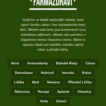
Snažíme se hledat nejrůznější metody, které
zajistí člověku zdraví i bez každodenního braní
léků. Některé naše texty jsou kontroverzní svou
metodickou odlišností, některé vám pomohou v
diagnostice nemoci klasickou cestou. Máme tu
spoustu článků pro každého, kterého zajímá
zdraví a přírodní léčba.
Akné
Antioxidanty
Babské Rady
Citron
Detoxikace
Hubnutí
Imunita
Krása
Léčba
Med
Nemoce
Přírodní Léčba
Rakovina
Recept
Spánek
Vitamíny
Voda
Zdraví