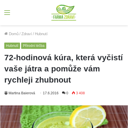
Menu
Domů
/
Zdraví
/
Hubnutí
Hubnutí
Přírodní léčba
72-hodinová kúra, která vyčistí
vaše játra a pomůže vám
rychleji zhubnout
Martina Baierová
17.6.2016
0
3 408