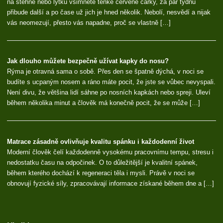
na stehně nebo lýtku všimnete tenké červené čárky, za pár týdnů
přibude další a po čase už jich je hned několik. Nebolí, nesvědí a nijak
vás neomezují, přesto vás napadne, proč se vlastně […]
Jak dlouho můžete bezpečně užívat kapky do nosu?
Rýma je otravná sama o sobě. Přes den se špatně dýchá, v noci se
budíte s ucpaným nosem a ráno máte pocit, že jste se vůbec nevyspali.
Není divu, že většina lidí sáhne po nosních kapkách nebo spreji. Uleví
během několika minut a člověk má konečně pocit, že se může […]
Matrace zásadně ovlivňuje kvalitu spánku i každodenní život
Moderní člověk čelí každodenně vysokému pracovnímu tempu, stresu i
nedostatku času na odpočinek. O to důležitější je kvalitní spánek,
během kterého dochází k regeneraci těla i mysli. Právě v noci se
obnovují fyzické síly, zpracovávají informace získané během dne a […]