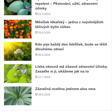
repelent – Pěstování, užití, zdravotní
účinky
21.5.2019
Měsíček lékařský – jedna z nejsilnějších
léčivých bylin vůbec
26.8.2019
Kdo pije každý den řebříček, bude se těšit
dlouhému zdraví
30.8.2019
Líska obecná má úžasné zdravotní účinky.
Zasaďte si ji, ukážeme jak na to
12.7.2019
Zázračná rostlina jménem aloe vera
28.6.2019