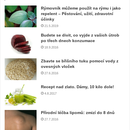
e
Rýmovník můžeme použít na rýmu i jako
v
repelent – Pěstování, užití, zdravotní
a
účinky
š
21.5.2019
í
e
Budete se divit, co vyjde z vašich útrob
m
po třech dnech konzumace
a
18.9.2016
i
l
Zbavte se břišního tuku pomocí vody z
o
ovesných vloček
v
27.6.2016
o
u
Recept nad zlato. Dámy, 10 kilo dole!
a
4.8.2017
d
r
e
Přírodní léčba lipomů: zmizí do 8 dnů
s
u
27.7.2016