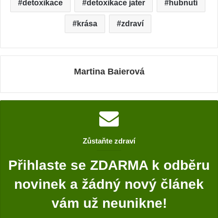
detoxikace
detoxikace jater
hubnutí
krása
zdraví
Martina Baierová
Zůstaňte zdraví
Přihlaste se ZDARMA k odběru
novinek a žádný nový článek
vám už neunikne!