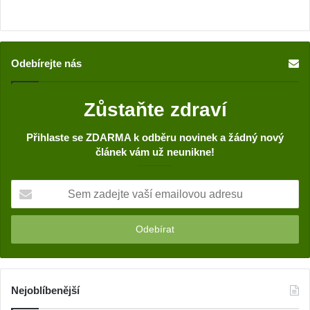
Odebírejte nás
Zůstaňte zdraví
Přihlaste se ZDARMA k odběru novinek a žádný nový
článek vám už neunikne!
S
e
m
z
a
d
e
j
Nejoblíbenější
t