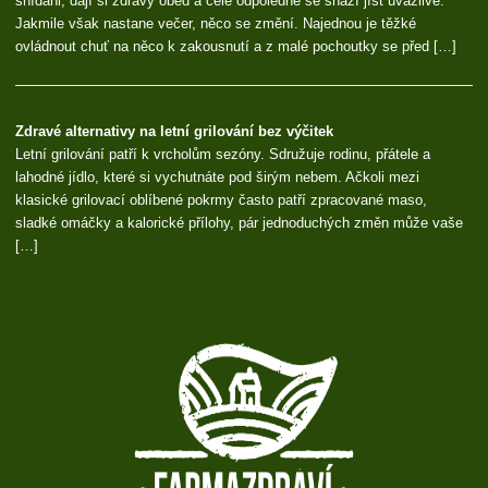
snídani, dají si zdravý oběd a celé odpoledne se snaží jíst uvážlivě.
Jakmile však nastane večer, něco se změní. Najednou je těžké
ovládnout chuť na něco k zakousnutí a z malé pochoutky se před […]
Zdravé alternativy na letní grilování bez výčitek
Letní grilování patří k vrcholům sezóny. Sdružuje rodinu, přátele a
lahodné jídlo, které si vychutnáte pod širým nebem. Ačkoli mezi
klasické grilovací oblíbené pokrmy často patří zpracované maso,
sladké omáčky a kalorické přílohy, pár jednoduchých změn může vaše
[…]