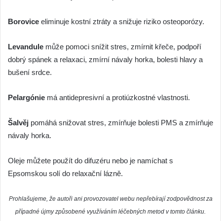
Borovice
eliminuje kostní ztráty a snižuje riziko osteoporózy.
Levandule
může pomoci snížit stres, zmírnit křeče, podpoří
dobrý spánek a relaxaci, zmírní návaly horka, bolesti hlavy a
bušení srdce.
Pelargónie
má antidepresivní a protiúzkostné vlastnosti.
Šalvěj
pomáhá snižovat stres, zmírňuje bolesti PMS a zmírňuje
návaly horka.
Oleje můžete použít do difuzéru nebo je namíchat s
Epsomskou solí do relaxační lázně.
Prohlašujeme, že autoři ani provozovatel webu nepřebírají zodpovědnost za
případné újmy způsobené využíváním léčebných metod v tomto článku.