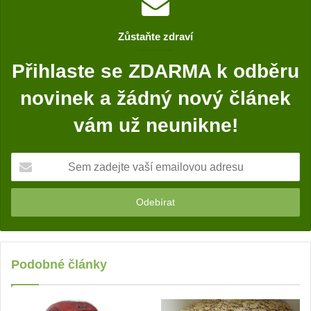
b
o
Zůstaňte zdraví
o
k
Přihlaste se ZDARMA k odběru
novinek a žádný nový článek
vám už neunikne!
S
e
m
z
a
d
e
j
Podobné články
t
e
v