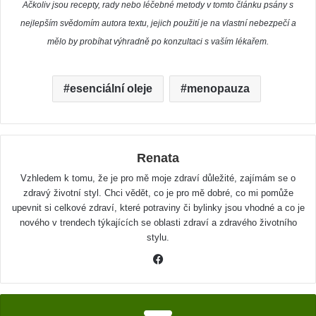
Ačkoliv jsou recepty, rady nebo léčebné metody v tomto článku psány s
nejlepším svědomím autora textu, jejich použití je na vlastní nebezpečí a
mělo by probíhat výhradně po konzultaci s vaším lékařem.
esenciální oleje
menopauza
Renata
Vzhledem k tomu, že je pro mě moje zdraví důležité, zajímám se o
zdravý životní styl. Chci vědět, co je pro mě dobré, co mi pomůže
upevnit si celkové zdraví, které potraviny či bylinky jsou vhodné a co je
nového v trendech týkajících se oblasti zdraví a zdravého životního
stylu.
F
a
c
e