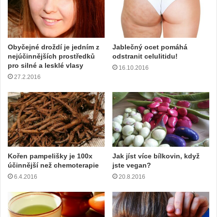
Obyčejné droždí je jedním z
Jablečný ocet pomáhá
nejúčinnějších prostředků
odstranit celulitidu!
pro silné a lesklé vlasy
16.10.2016
27.2.2016
Kořen pampelišky je 100x
Jak jíst více bílkovin, když
účinnější než chemoterapie
jste vegan?
6.4.2016
20.8.2016