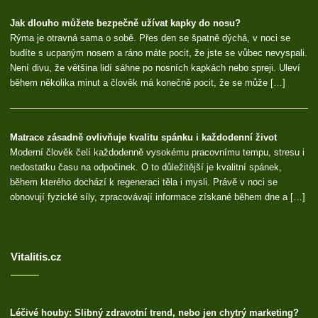
Jak dlouho můžete bezpečně užívat kapky do nosu?
Rýma je otravná sama o sobě. Přes den se špatně dýchá, v noci se
budíte s ucpaným nosem a ráno máte pocit, že jste se vůbec nevyspali.
Není divu, že většina lidí sáhne po nosních kapkách nebo spreji. Uleví
během několika minut a člověk má konečně pocit, že se může […]
Matrace zásadně ovlivňuje kvalitu spánku i každodenní život
Moderní člověk čelí každodenně vysokému pracovnímu tempu, stresu i
nedostatku času na odpočinek. O to důležitější je kvalitní spánek,
během kterého dochází k regeneraci těla i mysli. Právě v noci se
obnovují fyzické síly, zpracovávají informace získané během dne a […]
Vitalitis.cz
Léčivé houby: Slibný zdravotní trend, nebo jen chytrý marketing?