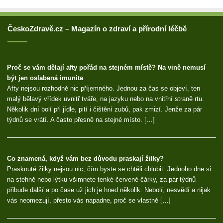
ČeskoZdravě.cz – Magazín o zdraví a přírodní léčbě
Proč se vám dělají afty pořád na stejném místě? Na vině nemusí
být jen oslabená imunita
Afty nejsou rozhodně nic příjemného. Jednou za čas se objeví, ten
malý bělavý vřídek uvnitř tváře, na jazyku nebo na vnitřní straně rtu.
Několik dní bolí při jídle, pití i čištění zubů, pak zmizí. Jenže za pár
týdnů se vrátí. A často přesně na stejné místo. […]
Co znamená, když vám bez důvodu praskají žilky?
Prasknuté žilky nejsou nic, čím byste se chtěli chlubit. Jednoho dne si
na stehně nebo lýtku všimnete tenké červené čárky, za pár týdnů
přibude další a po čase už jich je hned několik. Nebolí, nesvědí a nijak
vás neomezují, přesto vás napadne, proč se vlastně […]