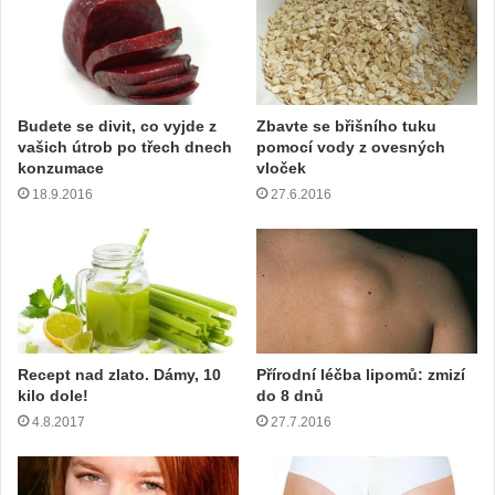
a
š
í
e
m
Budete se divit, co vyjde z
Zbavte se břišního tuku
a
vašich útrob po třech dnech
pomocí vody z ovesných
i
konzumace
vloček
l
18.9.2016
27.6.2016
o
v
o
u
a
d
r
e
Recept nad zlato. Dámy, 10
Přírodní léčba lipomů: zmizí
s
kilo dole!
do 8 dnů
u
4.8.2017
27.7.2016