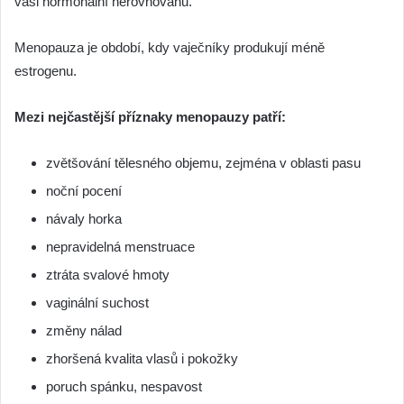
vaši hormonální nerovnováhu.
Menopauza je období, kdy vaječníky produkují méně
estrogenu.
Mezi nejčastější příznaky menopauzy patří:
zvětšování tělesného objemu, zejména v oblasti pasu
noční pocení
návaly horka
nepravidelná menstruace
ztráta svalové hmoty
vaginální suchost
změny nálad
zhoršená kvalita vlasů i pokožky
poruch spánku, nespavost