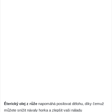
Éterický olej z růže
napomáhá posilovat dělohu, díky čemuž
můžete snížit návaly horka a zlepšit vaši náladu