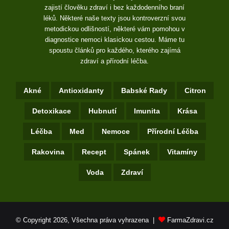
zajistí člověku zdraví i bez každodenního braní
léků. Některé naše texty jsou kontroverzní svou
metodickou odlišností, některé vám pomohou v
diagnostice nemoci klasickou cestou. Máme tu
spoustu článků pro každého, kterého zajímá
zdraví a přírodní léčba.
Akné
Antioxidanty
Babské Rady
Citron
Detoxikace
Hubnutí
Imunita
Krása
Léčba
Med
Nemoce
Přírodní Léčba
Rakovina
Recept
Spánek
Vitamíny
Voda
Zdraví
© Copyright 2026, Všechna práva vyhrazena |
FarmaZdravi.cz