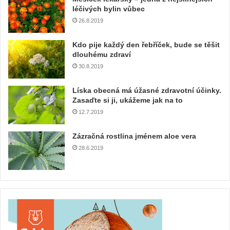
léčivých bylin vůbec
26.8.2019
Kdo pije každý den řebříček, bude se těšit
dlouhému zdraví
30.8.2019
Líska obecná má úžasné zdravotní účinky.
Zasaďte si ji, ukážeme jak na to
12.7.2019
Zázračná rostlina jménem aloe vera
28.6.2019