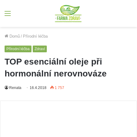
Menu
Domů
/
Přírodní léčba
Přírodní léčba
Zdraví
TOP esenciální oleje při
hormonální nerovnováze
Renata
16.4.2018
1 757