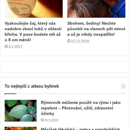
Vyzkoušejte čaj, který vás
Sbohem, šediny! Nechte
nadobro zbaví tuků v oblasti
působit na vlasech pět minut
břicha. V pase budete mít až
a už je nikdy nespatříte!
o 8 cm méně!
21.12.2016
4.1.2017
To nejlepší z atlasu bylinek
Rýmovník můžeme použít na rýmu i jako
repelent – Pěstování, užití, zdravotní
účinky
21.5.2019
Měsíček lékařský – jedna z nejsilnějších