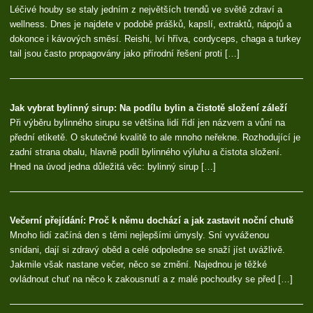
Léčivé houby se staly jedním z největších trendů ve světě zdraví a
wellness. Dnes je najdete v podobě prášků, kapslí, extraktů, nápojů a
dokonce i kávových směsí. Reishi, lví hříva, cordyceps, chaga a turkey
tail jsou často propagovány jako přírodní řešení proti […]
Jak vybrat bylinný sirup: Na podílu bylin a čistotě složení záleží
Při výběru bylinného sirupu se většina lidí řídí jen názvem a vůní na
přední etiketě. O skutečné kvalitě to ale mnoho neřekne. Rozhodující je
zadní strana obalu, hlavně podíl bylinného výluhu a čistota složení.
Hned na úvod jedna důležitá věc: bylinný sirup […]
Večerní přejídání: Proč k němu dochází a jak zastavit noční chutě
Mnoho lidí začíná den s těmi nejlepšími úmysly. Sní vyváženou
snídani, dají si zdravý oběd a celé odpoledne se snaží jíst uvážlivě.
Jakmile však nastane večer, něco se změní. Najednou je těžké
ovládnout chuť na něco k zakousnutí a z malé pochoutky se před […]