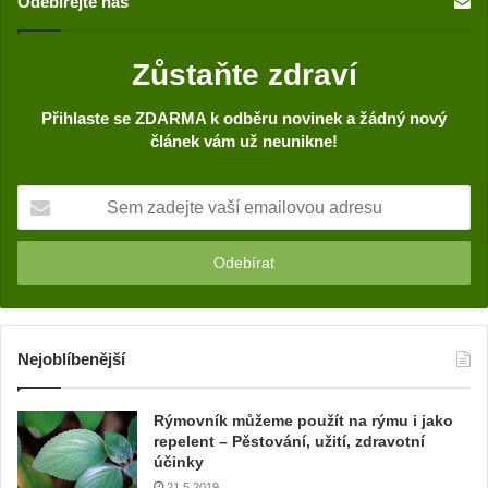
Odebírejte nás
Zůstaňte zdraví
Přihlaste se ZDARMA k odběru novinek a žádný nový
článek vám už neunikne!
S
e
m
z
a
d
e
j
Nejoblíbenější
t
e
Rýmovník můžeme použít na rýmu i jako
v
repelent – Pěstování, užití, zdravotní
a
účinky
š
21.5.2019