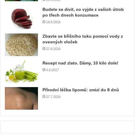
í
e
Budete se divit, co vyjde z vašich útrob
m
po třech dnech konzumace
a
18.9.2016
i
l
Zbavte se břišního tuku pomocí vody z
o
ovesných vloček
v
27.6.2016
o
u
Recept nad zlato. Dámy, 10 kilo dole!
a
4.8.2017
d
r
e
Přírodní léčba lipomů: zmizí do 8 dnů
s
u
27.7.2016