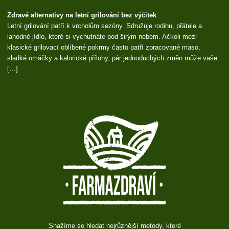
Zdravé alternativy na letní grilování bez výčitek
Letní grilování patří k vrcholům sezóny. Sdružuje rodinu, přátele a
lahodné jídlo, které si vychutnáte pod širým nebem. Ačkoli mezi
klasické grilovací oblíbené pokrmy často patří zpracované maso,
sladké omáčky a kalorické přílohy, pár jednoduchých změn může vaše
[…]
Snažíme se hledat nejrůznější metody, které