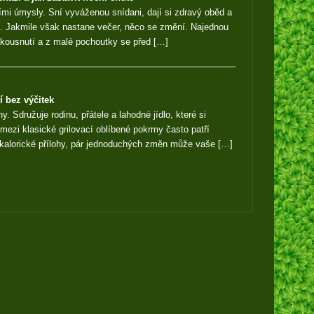
ími úmysly. Sní vyváženou snídani, dají si zdravý oběd a
vě. Jakmile však nastane večer, něco se změní. Najednou
akousnutí a z malé pochoutky se před […]
í bez výčitek
y. Sdružuje rodinu, přátele a lahodné jídlo, které si
mezi klasické grilovací oblíbené pokrmy často patří
alorické přílohy, pár jednoduchých změn může vaše […]