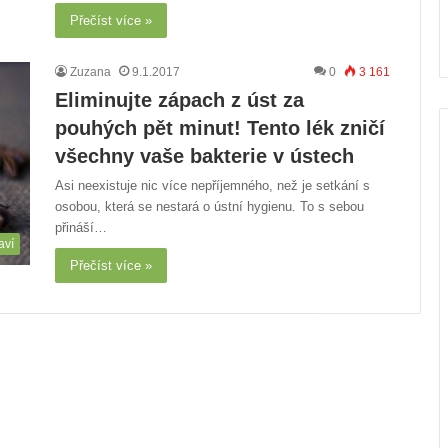
Přečíst více »
Zuzana
9.1.2017
0
3 161
Eliminujte zápach z úst za
pouhých pět minut! Tento lék zničí
všechny vaše bakterie v ústech
Asi neexistuje nic více nepříjemného, než je setkání s
osobou, která se nestará o ústní hygienu. To s sebou
přináší…
aví
Přečíst více »