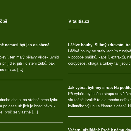
éčbě
Vitalitis.cz
ině nemusí být jen oslabená
Léčivé houby: Slibný zdravotní tr
Léčivé houby se staly jedním z nejvě
jeví, ten malý bělavý vřídek uvnitř
v podobě prášků, kapslí, extraktů, n
při jídle, pití i čištění zubů, pak
cordyceps, chaga a turkey tail jsou č
jné místo. […]
Jak vybrat bylinný sirup: Na podílu
Při výběru bylinného sirupu se většin
Jednoho dne si na stehně nebo lýtku
skutečné kvalitě to ale mnoho neřekn
a po čase už jich je hned několik.
bylinného výluhu a čistota složení. 
e, proč se vlastně […]
Večerní přejídání: Proč k němu doc