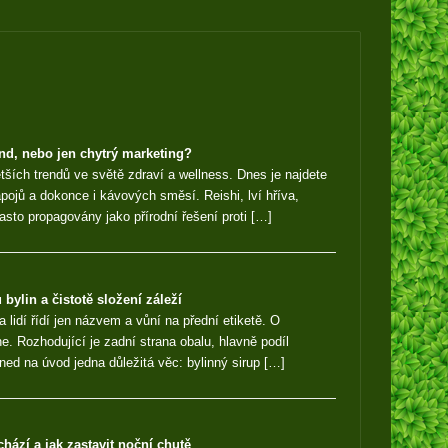
end, nebo jen chytrý marketing?
tších trendů ve světě zdraví a wellness. Dnes je najdete
ápojů a dokonce i kávových směsí. Reishi, lví hříva,
asto propagovány jako přírodní řešení proti […]
 bylin a čistotě složení záleží
a lidí řídí jen názvem a vůní na přední etiketě. O
e. Rozhodující je zadní strana obalu, hlavně podíl
Hned na úvod jedna důležitá věc: bylinný sirup […]
hází a jak zastavit noční chutě