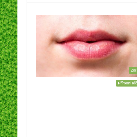
Zdr
Přírodní lé