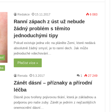
Redakce
15.11.2017
6 083
Ranní zápach z úst už nebude
žádný problém s těmito
jednoduchými tipy
Pokud existuje jedna věc na pláněte Zemi, které nedává
absolutně žádný smysl, je to ranní dech. Jak může
jednoduché vdechování…
aví
Přečíst více »
čba
Renata
5.3.2017
1
27 249
Zánět dásní – příznaky a přírodní
léčba
Dásně jsou tvořeny pojivovou tkání, která je základnou a
podporou pro naše zuby. Zánět je jedním z nejčastějších
onemocnění dásní…