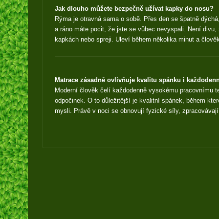
Jak dlouho můžete bezpečně užívat kapky do nosu?
Rýma je otravná sama o sobě. Přes den se špatně dýchá
a ráno máte pocit, že jste se vůbec nevyspali. Není divu,
kapkách nebo spreji. Uleví během několika minut a člov
Matrace zásadně ovlivňuje kvalitu spánku i každodenn
Moderní člověk čelí každodenně vysokému pracovnímu te
odpočinek. O to důležitější je kvalitní spánek, během kter
mysli. Právě v noci se obnovují fyzické síly, zpracováva