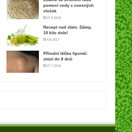
u
pomocí vody z ovesných
a
vloček
d
27.6.2016
r
Recept nad zlato. Dámy,
e
10 kilo dole!
s
4.8.2017
u
Přírodní léčba lipomů:
zmizí do 8 dnů
27.7.2016