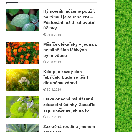
Rýmovník můžeme použít
na rýmu i jako repelent –
Pěstování, užití, zdravotní
účinky
21.5.2019
Měsíček lékařský – jedna z
nejsilnějších léčivých
bylin vůbec
26.8.2019
Kdo pije každý den
řebříček, bude se těšit
dlouhému zdraví
30.8.2019
Líska obecná má úžasné
zdravotní účinky. Zasaďte
si ji, ukážeme jak na to
12.7.2019
Zázračná rostlina jménem