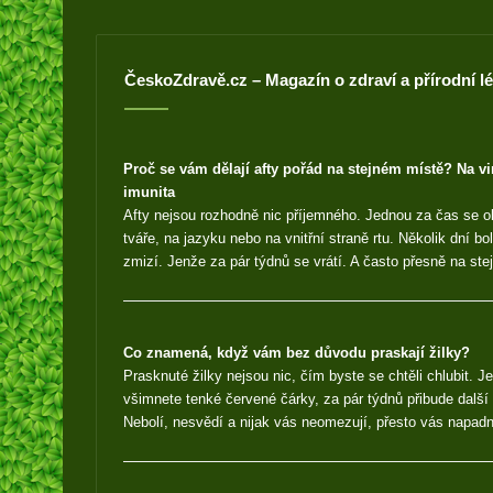
ČeskoZdravě.cz – Magazín o zdraví a přírodní l
Proč se vám dělají afty pořád na stejném místě? Na v
imunita
Afty nejsou rozhodně nic příjemného. Jednou za čas se ob
tváře, na jazyku nebo na vnitřní straně rtu. Několik dní bolí 
zmizí. Jenže za pár týdnů se vrátí. A často přesně na ste
Co znamená, když vám bez důvodu praskají žilky?
Prasknuté žilky nejsou nic, čím byste se chtěli chlubit. 
všimnete tenké červené čárky, za pár týdnů přibude další 
Nebolí, nesvědí a nijak vás neomezují, přesto vás napadn