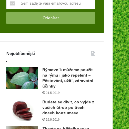
S
e
m
z
a
d
e
j
t
Nejoblíbenější
e
v
a
Rýmovník můžeme použít
š
na rýmu i jako repelent –
í
Pěstování, užití, zdravotní
e
účinky
m
21.5.2019
a
Budete se divit, co vyjde z
i
vašich útrob po třech
l
dnech konzumace
o
18.9.2016
v
o
Zbavte se břišního tuku