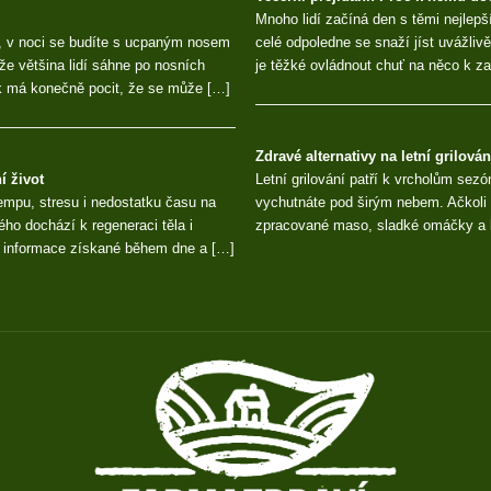
Mnoho lidí začíná den s těmi nejlepš
, v noci se budíte s ucpaným nosem
celé odpoledne se snaží jíst uvážli
 že většina lidí sáhne po nosních
je těžké ovládnout chuť na něco k z
ěk má konečně pocit, že se může […]
Zdravé alternativy na letní grilován
í život
Letní grilování patří k vrcholům sezón
mpu, stresu i nedostatku času na
vychutnáte pod širým nebem. Ačkoli 
ého dochází k regeneraci těla i
zpracované maso, sladké omáčky a k
jí informace získané během dne a […]