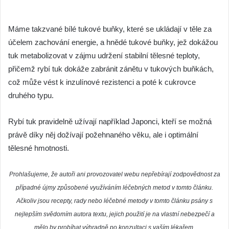
Potřebujete se zbavit tuků? Pak vyzkoušejte složku, která
dokáže tuky vyplavit z těla! Díky ní však také budete
předcházet kardiovaskulárním chorobám, rakovině či
hypertenzi.
Řeč je o rybím tuku, který dokáže eliminovat přírůstek
hmotnosti zejména ve středním věku. Tuto složku naleznete v
makrele, sardinkách, ústřicích či lososu. Na omega 3 mastné
kyseliny je bohatý například mečoun či tuňák – tyto ryby však
rovněž obsahují vysoký podíl nebezpečné rtuti, a proto by se
tyto ryby měly konzumovat výjimečně.