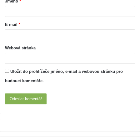
Obyčejné droždí je jedním z
Jablečný ocet pomáhá
nejúčinnějších prostředků
odstranit celulitidu!
pro silné a lesklé vlasy
16.10.2016
27.2.2016
Jak jíst více bílkovin, když
jste vegan?
20.8.2016
Kořen pampelišky je 100x
účinnější než chemoterapie
6.4.2016
Kvas z červené řepy: Ruský
recept na všechny nemoci
10.1.2016
Vyzkoušejte čaj, který vás