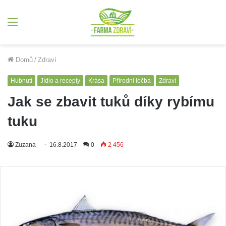
Menu
Domů
/
Zdraví
Hubnutí
Jídlo a recepty
Krása
Přírodní léčba
Zdraví
Jak se zbavit tuků díky rybímu
tuku
Zuzana
16.8.2017
0
2 456