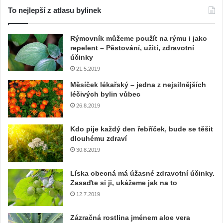
nadobro zbaví tuků v oblasti
břicha. V pase budete mít až
o 8 cm méně!
4.1.2017
Napsat komentář
Vaše e-mailová adresa nebude zveřejněna.
Vyžadované informace jsou
označeny
*