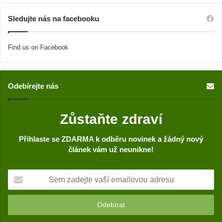
To nejlepší z atlasu bylinek
Rýmovník můžeme použít na rýmu i jako
repelent – Pěstování, užití, zdravotní
účinky
21.5.2019
Měsíček lékařský – jedna z nejsilnějších
léčivých bylin vůbec
26.8.2019
Kdo pije každý den řebříček, bude se těšit
dlouhému zdraví
30.8.2019
Líska obecná má úžasné zdravotní účinky.
Zasaďte si ji, ukážeme jak na to
12.7.2019