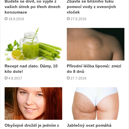
mělo by probíhat výhradně po konzultaci s vaším lékařem.
dlouhověkost
hmotnost
léčba
rakovina
ryba
rybí tuk
Srdce
tuk
zdraví
Zuzana
Zůstaňte zdraví