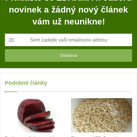
Prohlašujeme, že autoři ani provozovatel webu nepřebírají zodpovědnost za
případné újmy způsobené využíváním léčebných metod v tomto článku.
Ačkoliv jsou recepty, rady nebo léčebné metody v tomto článku psány s
nejlepším svědomím autora textu, jejich použití je na vlastní nebezpečí a