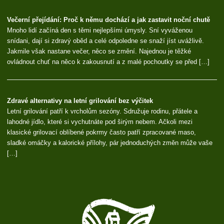
Co znamená, když vám bez důvodu praskají žilky?
Prasknuté žilky nejsou nic, čím byste se chtěli chlubit. Jednoho dne si
na stehně nebo lýtku všimnete tenké červené čárky, za pár týdnů
přibude další a po čase už jich je hned několik. Nebolí, nesvědí a nijak
vás neomezují, přesto vás napadne, proč se vlastně […]
Jak dlouho můžete bezpečně užívat kapky do nosu?
Rýma je otravná sama o sobě. Přes den se špatně dýchá, v noci se
budíte s ucpaným nosem a ráno máte pocit, že jste se vůbec nevyspali.
Není divu, že většina lidí sáhne po nosních kapkách nebo spreji. Uleví
během několika minut a člověk má konečně pocit, že se může […]
Matrace zásadně ovlivňuje kvalitu spánku i každodenní život
Moderní člověk čelí každodenně vysokému pracovnímu tempu, stresu i
nedostatku času na odpočinek. O to důležitější je kvalitní spánek,
během kterého dochází k regeneraci těla i mysli. Právě v noci se