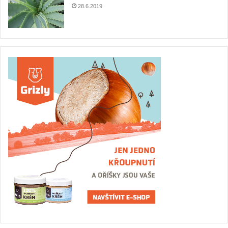
Jméno
*
E-mail
*
Webová stránka
Uložit do prohlížeče jméno, e-mail a webovou stránku pro
budoucí komentáře.