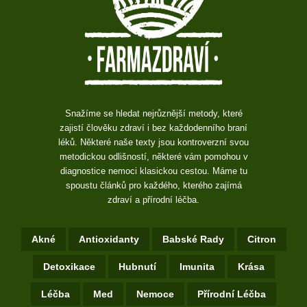
obnovují fyzické síly, zpracovávají informace získané během dne a […]
Vitalitis.cz
Léčivé houby: Slibný zdravotní trend, nebo jen chytrý marketing?
Léčivé houby se staly jedním z největších trendů ve světě zdraví a
wellness. Dnes je najdete v podobě prášků, kapslí, extraktů, nápojů a
dokonce i kávových směsí. Reishi, lví hříva, cordyceps, chaga a turkey
tail jsou často propagovány jako přírodní řešení proti […]
Jak vybrat bylinný sirup: Na podílu bylin a čistotě složení záleží
Při výběru bylinného sirupu se většina lidí řídí jen názvem a vůní na
přední etiketě. O skutečné kvalitě to ale mnoho neřekne. Rozhodující je
zadní strana obalu, hlavně podíl bylinného výluhu a čistota složení.
Hned na úvod jedna důležitá věc: bylinný sirup […]