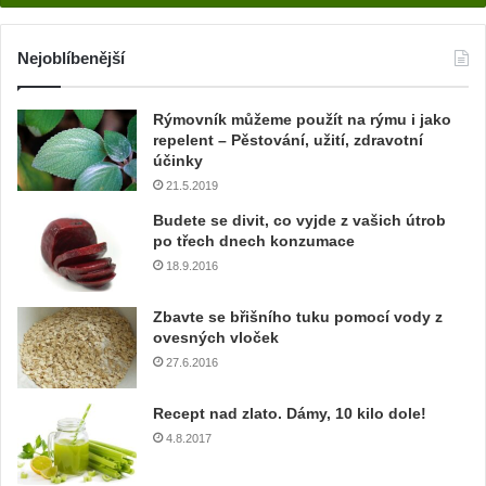
Zázračná rostlina jménem aloe vera
28.6.2019