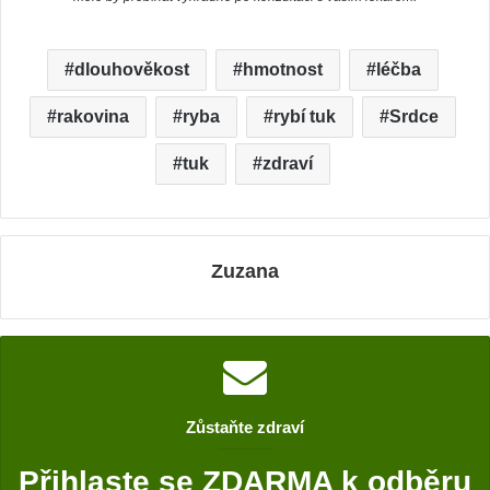
Máme takzvané bílé tukové buňky, které se ukládají v těle za
účelem zachování energie, a hnědé tukové buňky, jež dokážou
tuk metabolizovat v zájmu udržení stabilní tělesné teploty,
přičemž rybí tuk dokáže zabránit zánětu v tukových buňkách,
což může vést k inzulínové rezistenci a poté k cukrovce
druhého typu.
Rybí tuk pravidelně užívají například Japonci, kteří se možná
právě díky něj dožívají požehnaného věku, ale i optimální
tělesné hmotnosti.