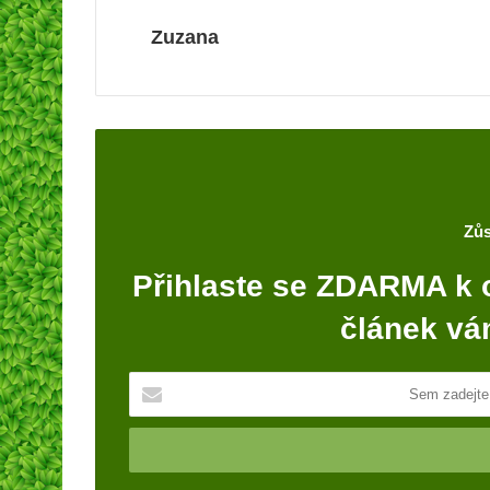
Zuzana
Zůs
Přihlaste se ZDARMA k 
článek vá
S
e
m
z
a