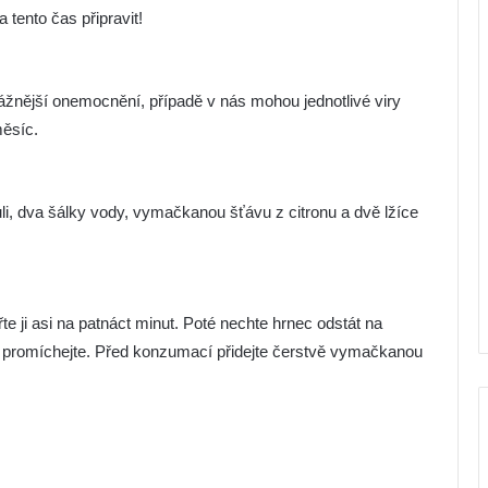
tento čas připravit!
žnější onemocnění, případě v nás mohou jednotlivé viry
měsíc.
uli, dva šálky vody, vymačkanou šťávu z citronu a dvě lžíce
řte ji asi na patnáct minut. Poté nechte hrnec odstát na
 promíchejte. Před konzumací přidejte čerstvě vymačkanou