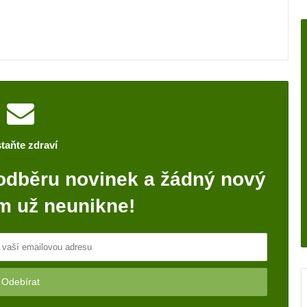
taňte zdraví
odběru novinek a žádný nový
m už neunikne!