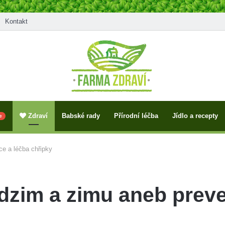
Kontakt
Zdraví
Babské rady
Přírodní léčba
Jídlo a recepty
e
ce a léčba chřipky
odzim a zimu aneb prev