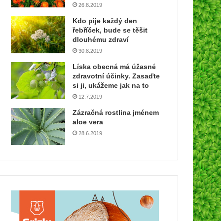
26.8.2019
Kdo pije každý den
řebříček, bude se těšit
dlouhému zdraví
30.8.2019
Líska obecná má úžasné
zdravotní účinky. Zasaďte
si ji, ukážeme jak na to
12.7.2019
Zázračná rostlina jménem
aloe vera
28.6.2019