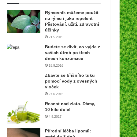
v
a
Rýmovník můžeme použít
š
na rýmu i jako repelent –
í
Pěstování, užití, zdravotní
e
účinky
m
21.5.2019
a
Budete se divit, co vyjde z
i
vašich útrob po třech
l
dnech konzumace
o
18.9.2016
v
o
Zbavte se břišního tuku
u
pomocí vody z ovesných
a
vloček
d
27.6.2016
r
Recept nad zlato. Dámy,
e
10 kilo dole!
s
4.8.2017
u
Přírodní léčba lipomů:
zmizí do 8 dnů