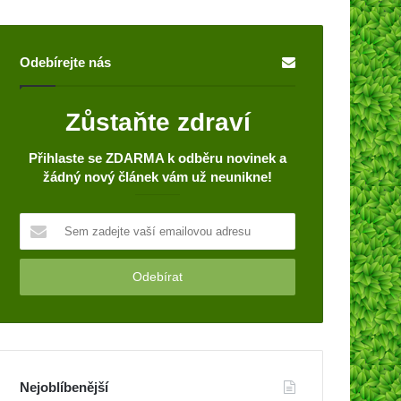
Odebírejte nás
Zůstaňte zdraví
Přihlaste se ZDARMA k odběru novinek a
žádný nový článek vám už neunikne!
S
e
m
z
a
d
e
j
t
Nejoblíbenější
e