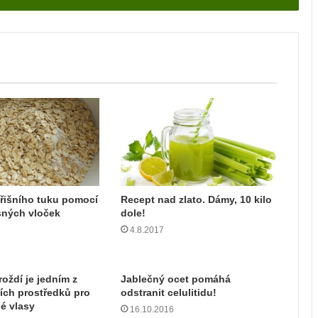
řišního tuku pomocí
Recept nad zlato. Dámy, 10 kilo
sných vloček
dole!
4.8.2017
oždí je jedním z
Jablečný ocet pomáhá
ích prostředků pro
odstranit celulitidu!
lé vlasy
16.10.2016