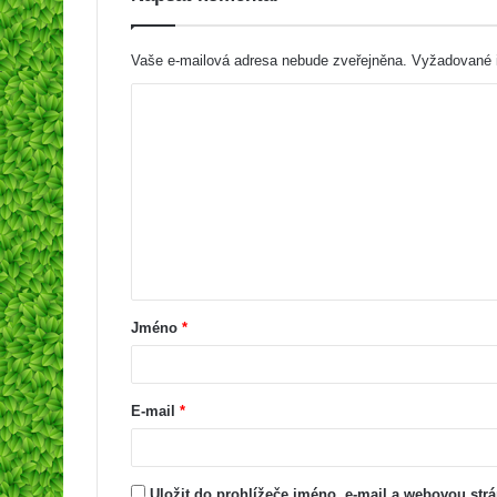
Vaše e-mailová adresa nebude zveřejněna.
Vyžadované i
Jméno
*
E-mail
*
Uložit do prohlížeče jméno, e-mail a webovou str