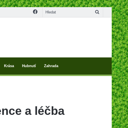
Facebook
Hledat
Krása
Hubnutí
Zahrada
ence a léčba