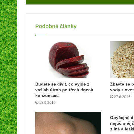
d
e
j
t
Podobné články
e
v
a
š
í
e
m
a
i
l
Budete se divit, co vyjde z
Zbavte se b
vašich útrob po třech dnech
vody z ove
o
konzumace
v
27.6.2016
o
18.9.2016
u
a
Obyčejné dr
d
nejúčinnějš
r
silné a lesk