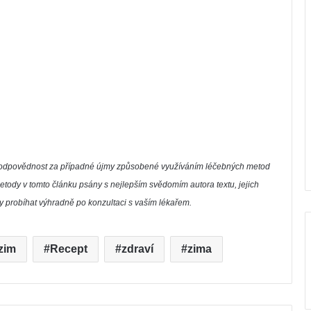
í zodpovědnost za případné újmy způsobené využíváním léčebných metod
etody v tomto článku psány s nejlepším svědomím autora textu, jejich
by probíhat výhradně po konzultaci s vaším lékařem.
zim
Recept
zdraví
zima