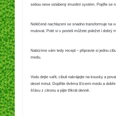
sebou nese oslabený imunitní systém. Pojďte se na 
Neléčené nachlazení se snadno transformuje na vá
mutovat. Poté si v posteli můžete poležet i dobrý 
Nabízíme vám tedy recept – připravte si jednu cib
medu.
Vodu dejte vařit, cibuli nakrájejte na kousky a pova
deset minut. Doplňte dvěma lžícemi medu a dobře
šťávu z citronu a pijte třikrát denně.