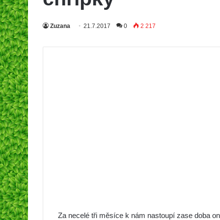
Zuzana
21.7.2017
0
2 217
Za necelé tři měsíce k nám nastoupí zase doba on