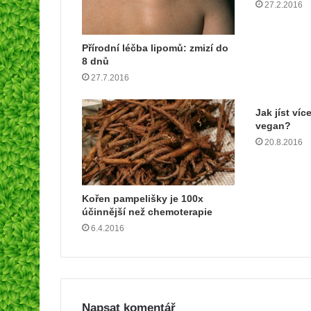
e
27.2.2016
s
u
Přírodní léčba lipomů: zmizí do
8 dnů
27.7.2016
Jak jíst víc
vegan?
20.8.2016
Kořen pampelišky je 100x
účinnější než chemoterapie
6.4.2016
Napsat komentář