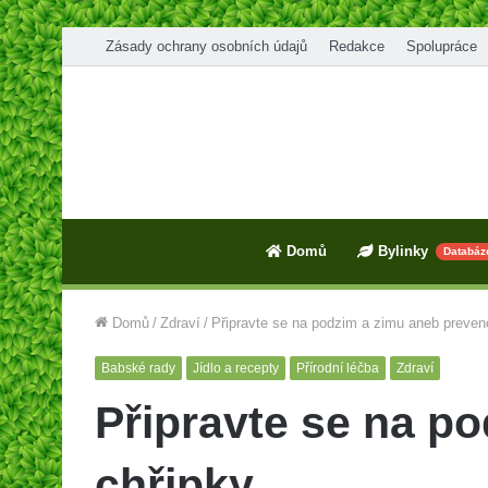
Zásady ochrany osobních údajů
Redakce
Spolupráce
Domů
Bylinky
Databáz
Domů
/
Zdraví
/
Připravte se na podzim a zimu aneb preven
Babské rady
Jídlo a recepty
Přírodní léčba
Zdraví
Připravte se na p
chřipky