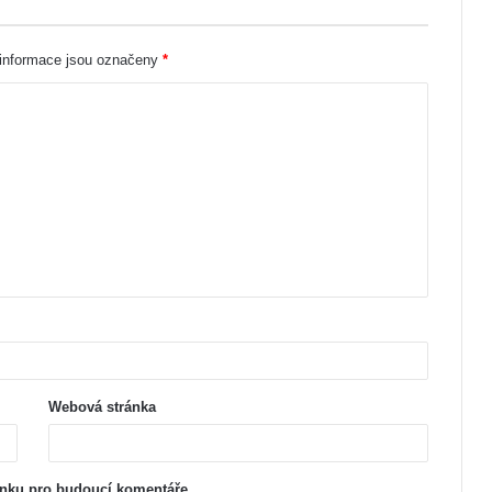
nformace jsou označeny
*
Webová stránka
ánku pro budoucí komentáře.