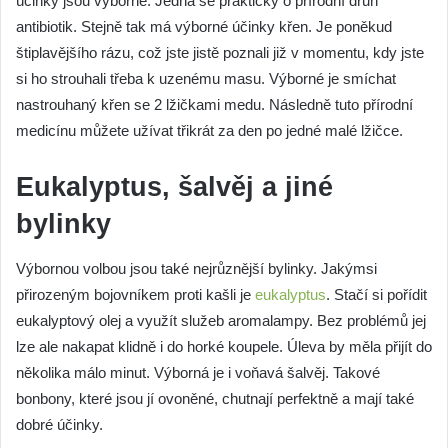
účinky jsou výborné. Jedná se prakticky o přírodní druh
antibiotik. Stejně tak má výborné účinky křen. Je poněkud
štiplavějšího rázu, což jste jistě poznali již v momentu, kdy jste
si ho strouhali třeba k uzenému masu. Výborné je smíchat
nastrouhaný křen se 2 lžičkami medu. Následně tuto přírodní
medicínu můžete užívat třikrát za den po jedné malé lžičce.
Eukalyptus, šalvěj a jiné
bylinky
Výbornou volbou jsou také nejrůznější bylinky. Jakýmsi
přirozeným bojovníkem proti kašli je
eukalyptus
. Stačí si pořídit
eukalyptový olej a využít služeb aromalampy. Bez problémů jej
lze ale nakapat klidně i do horké koupele. Úleva by měla přijít do
několika málo minut. Výborná je i voňavá šalvěj. Takové
bonbony, které jsou jí ovoněné, chutnají perfektně a mají také
dobré účinky.