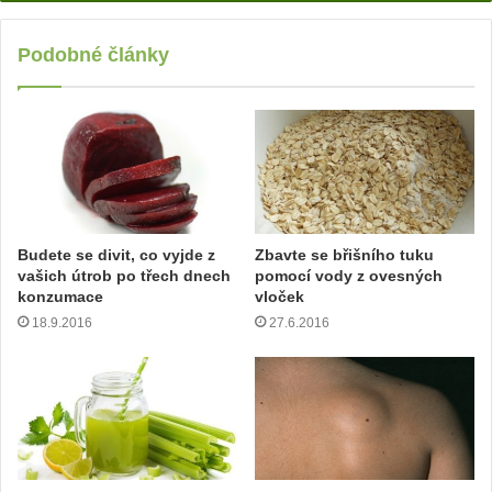
d
e
j
Podobné články
t
e
v
a
š
í
e
m
Budete se divit, co vyjde z
Zbavte se břišního tuku
a
vašich útrob po třech dnech
pomocí vody z ovesných
i
konzumace
vloček
l
18.9.2016
27.6.2016
o
v
o
u
a
d
r
e