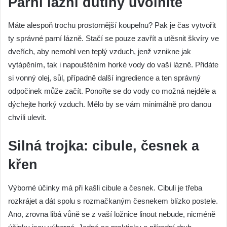
Parní lázní dutiny uvolníte
Máte alespoň trochu prostornější koupelnu? Pak je čas vytvořit
ty správné parní lázně. Stačí se pouze zavřít a utěsnit škvíry ve
dveřích, aby nemohl ven teplý vzduch, jenž vznikne jak
vytápěním, tak i napouštěním horké vody do vaší lázně. Přidáte
si vonný olej, sůl, případně další ingredience a ten správný
odpočinek může začít. Ponořte se do vody co možná nejdéle a
dýchejte horký vzduch. Mělo by se vám minimálně pro danou
chvíli ulevit.
Silná trojka: cibule, česnek a
křen
Výborné účinky má při kašli cibule a česnek. Cibuli je třeba
rozkrájet a dát spolu s rozmačkaným česnekem blízko postele.
Ano, zrovna libá vůně se z vaší ložnice linout nebude, nicméně