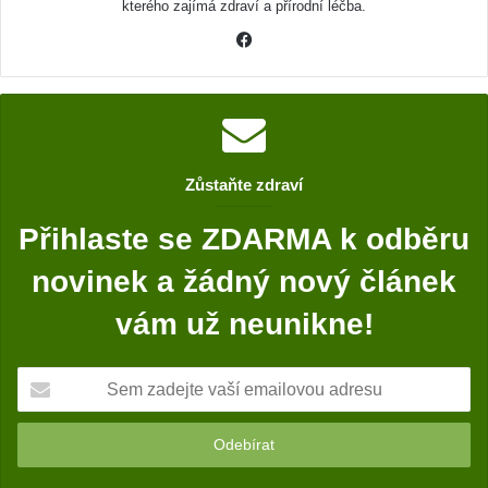
kterého zajímá zdraví a přírodní léčba.
F
a
c
e
b
o
Zůstaňte zdraví
o
k
Přihlaste se ZDARMA k odběru
novinek a žádný nový článek
vám už neunikne!
S
e
m
z
a