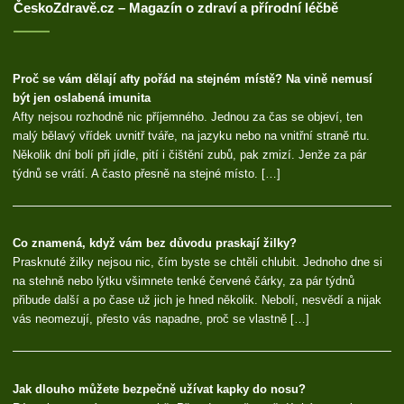
ČeskoZdravě.cz – Magazín o zdraví a přírodní léčbě
Proč se vám dělají afty pořád na stejném místě? Na vině nemusí
být jen oslabená imunita
Afty nejsou rozhodně nic příjemného. Jednou za čas se objeví, ten
malý bělavý vřídek uvnitř tváře, na jazyku nebo na vnitřní straně rtu.
Několik dní bolí při jídle, pití i čištění zubů, pak zmizí. Jenže za pár
týdnů se vrátí. A často přesně na stejné místo. […]
Co znamená, když vám bez důvodu praskají žilky?
Prasknuté žilky nejsou nic, čím byste se chtěli chlubit. Jednoho dne si
na stehně nebo lýtku všimnete tenké červené čárky, za pár týdnů
přibude další a po čase už jich je hned několik. Nebolí, nesvědí a nijak
vás neomezují, přesto vás napadne, proč se vlastně […]
Jak dlouho můžete bezpečně užívat kapky do nosu?