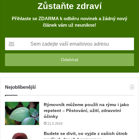
Zůstaňte zdraví
Přihlaste se ZDARMA k odběru novinek a žádný nový
článek vám už neunikne!
S
e
m
z
a
d
e
j
Nejoblíbenější
t
e
Rýmovník můžeme použít na rýmu i jako
v
repelent – Pěstování, užití, zdravotní
a
účinky
š
21.5.2019
í
e
Budete se divit, co vyjde z vašich útrob
m