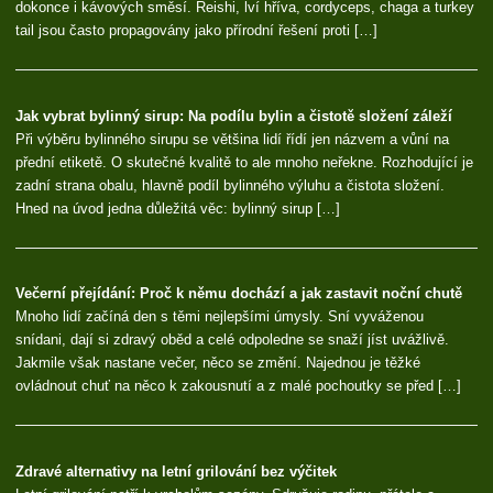
dokonce i kávových směsí. Reishi, lví hříva, cordyceps, chaga a turkey
tail jsou často propagovány jako přírodní řešení proti […]
Jak vybrat bylinný sirup: Na podílu bylin a čistotě složení záleží
Při výběru bylinného sirupu se většina lidí řídí jen názvem a vůní na
přední etiketě. O skutečné kvalitě to ale mnoho neřekne. Rozhodující je
zadní strana obalu, hlavně podíl bylinného výluhu a čistota složení.
Hned na úvod jedna důležitá věc: bylinný sirup […]
Večerní přejídání: Proč k němu dochází a jak zastavit noční chutě
Mnoho lidí začíná den s těmi nejlepšími úmysly. Sní vyváženou
snídani, dají si zdravý oběd a celé odpoledne se snaží jíst uvážlivě.
Jakmile však nastane večer, něco se změní. Najednou je těžké
ovládnout chuť na něco k zakousnutí a z malé pochoutky se před […]
Zdravé alternativy na letní grilování bez výčitek