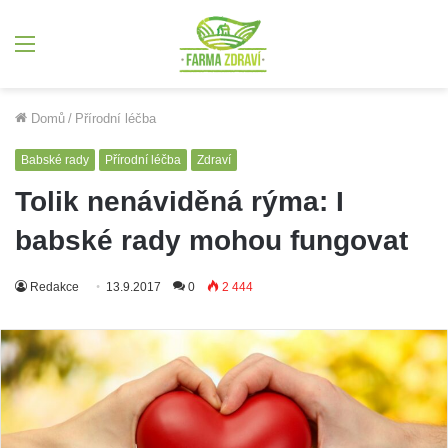
Menu
Domů
/
Přírodní léčba
Babské rady
Přírodní léčba
Zdraví
Tolik nenáviděná rýma: I
babské rady mohou fungovat
Redakce
13.9.2017
0
2 444