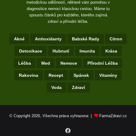
metodickou odlišností, některé vám pomohou v
diagnostice nemoci klasickou cestou. Máme tu
spoustu článků pro každého, kterého zajímá
zdraví a přírodní léčba.
Akné
Antioxidanty
Babské Rady
Citron
Detoxikace
Hubnutí
Imunita
Krása
Léčba
Med
Nemoce
Přírodní Léčba
Rakovina
Recept
Spánek
Vitamíny
Voda
Zdraví
© Copyright 2026, Všechna práva vyhrazena |
FarmaZdravi.cz
Facebook