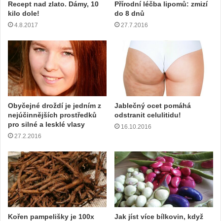
Recept nad zlato. Dámy, 10
Přírodní léčba lipomů: zmizí
s
kilo dole!
do 8 dnů
u
4.8.2017
27.7.2016
Obyčejné droždí je jedním z
Jablečný ocet pomáhá
nejúčinnějších prostředků
odstranit celulitidu!
pro silné a lesklé vlasy
16.10.2016
27.2.2016
Kořen pampelišky je 100x
Jak jíst více bílkovin, když