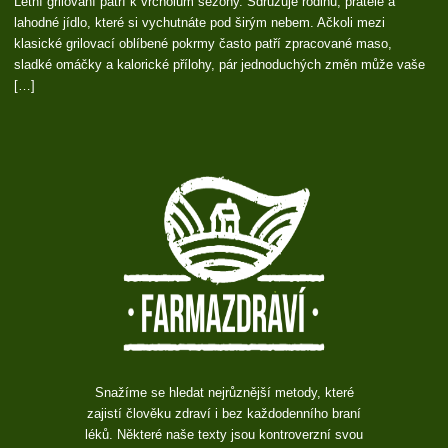
Letní grilování patří k vrcholům sezóny. Sdružuje rodinu, přátele a
lahodné jídlo, které si vychutnáte pod širým nebem. Ačkoli mezi
klasické grilovací oblíbené pokrmy často patří zpracované maso,
sladké omáčky a kalorické přílohy, pár jednoduchých změn může vaše
[…]
Snažíme se hledat nejrůznější metody, které
zajistí člověku zdraví i bez každodenního braní
léků. Některé naše texty jsou kontroverzní svou