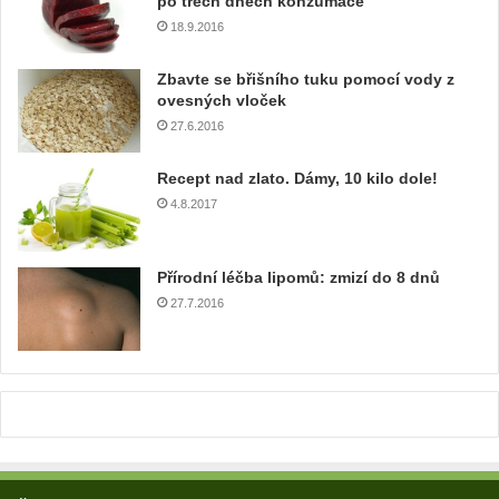
po třech dnech konzumace
a
18.9.2016
i
l
Zbavte se břišního tuku pomocí vody z
o
ovesných vloček
v
27.6.2016
o
u
Recept nad zlato. Dámy, 10 kilo dole!
a
4.8.2017
d
r
e
Přírodní léčba lipomů: zmizí do 8 dnů
s
u
27.7.2016