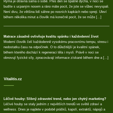
Rýma je otravná sama o sobě. Přes den se špatně dýchá, v noci se
budíte s ucpaným nosem a ráno máte pocit, že jste se vůbec nevyspali.
Není divu, že většina lidí sáhne po nosních kapkách nebo spreji. Uleví
během několika minut a člověk má konečně pocit, že se může […]
Matrace zásadně ovlivňuje kvalitu spánku i každodenní život
Moderní člověk čelí každodenně vysokému pracovnímu tempu, stresu i
nedostatku času na odpočinek. O to důležitější je kvalitní spánek,
během kterého dochází k regeneraci těla i mysli. Právě v noci se
obnovují fyzické síly, zpracovávají informace získané během dne a […]
Vitalitis.cz
Léčivé houby: Slibný zdravotní trend, nebo jen chytrý marketing?
Léčivé houby se staly jedním z největších trendů ve světě zdraví a
wellness. Dnes je najdete v podobě prášků, kapslí, extraktů, nápojů a