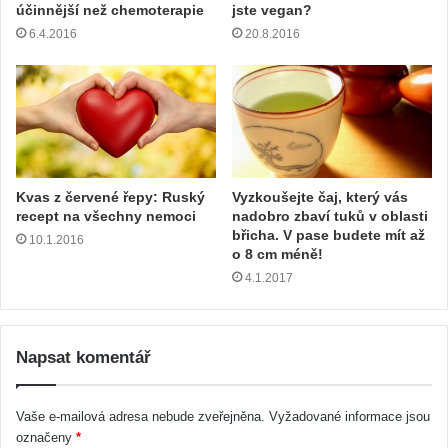
účinnější než chemoterapie
jste vegan?
6.4.2016
20.8.2016
Kvas z červené řepy: Ruský
Vyzkoušejte čaj, který vás
recept na všechny nemoci
nadobro zbaví tuků v oblasti
břicha. V pase budete mít až
10.1.2016
o 8 cm méně!
4.1.2017
Napsat komentář
Vaše e-mailová adresa nebude zveřejněna.
Vyžadované informace jsou
označeny
*