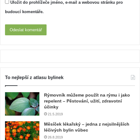
Uložit do prohlížeče jméno, e-mail a webovou stránku pro
budoucí komentáře.
To nejlepší z atlasu bylinek
Rýmovník můžeme použít na rýmu i jako
repelent – Pěstování, užití, zdravotní
účinky
21.5.2019
Měsíček lékařský – jedna z nejsilnějších
léčivých bylin vůbec
26.8.2019