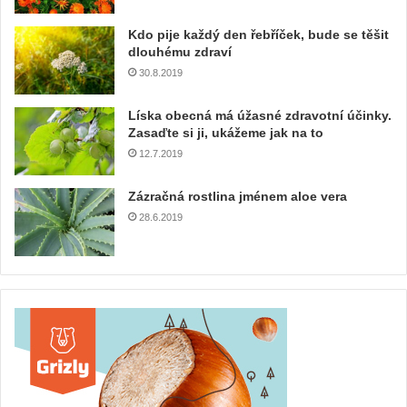
Kdo pije každý den řebříček, bude se těšit
dlouhému zdraví
30.8.2019
Líska obecná má úžasné zdravotní účinky.
Zasaďte si ji, ukážeme jak na to
12.7.2019
Zázračná rostlina jménem aloe vera
28.6.2019