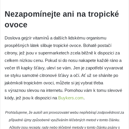
Nezapomínejte ani na tropické
ovoce
Doslova gejzír vitamínů a dalších lidskému organismu
prospěšných látek slibuje tropické ovoce. Bohatě postačí
citrony, jež jsou v supermarketech zcela běžně k dispozici za
celkem nízkou cenu. Pokud si do nosu nakapete každé ráno a
večer tři kapky šťávy, uleví se vám. Jen je zapotřebí vyvarovat
se styku samotné citronové šťávy a očí. Ať už se sháníte po
jakémkoli tropickém ovoci, můžete si jej vybrat třeba
s výraznou slevou na internetu. Pomohou vám k tomu slevové
kódy, jež jsou k dispozici na
Buykers.com
.
Prohlašujeme, že autoři ani provozovatel webu nepřebírají zodpovědnost za
případné újmy způsobené využíváním léčebných metod v tomto článku.
Ačkoliv jsou recepty, rady nebo léčebné metody v tomto článku psány s