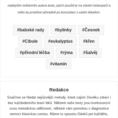
nejlepším svědomím autora textu, jejich použití je na vlastní nebezpečí a
mělo by probíhat výhradně po konzultaci s vaším lékařem.
babské rady
bylinky
Česnek
Cibule
eukalyptus
křen
přírodní léčba
rýma
šalvěj
vitamín
Redakce
Snažíme se hledat nejrůznější metody, které zajistí člověku zdraví i
bez každodenního braní léků. Některé naše texty jsou kontroverzní
svou metodickou odlišností, některé vám pomohou v diagnostice
nemoci klasickou cestou. Máme tu spoustu článků pro každého,