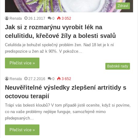
Zdraví
Renata
26.1.2017
0
3 052
Jak si z rozmarýnu vyrobit lék na
celulitidu, křečové žíly a bolesti svalů
Celulitida je bohužel společný problém žen. Nad 18 let je k ní
predispozice u žen až k 90%. V pokožce…
Přečíst více »
Babské rady
Renata
27.2.2016
0
3 652
Neuvěřitelné výsledky zlepšení artritidy s
octovou terapií
Trápí vás bolesti kloubů? V tom případě jistě oceníte, když si povíme,
co na vaše problémy nejlépe funguje, samozřejmě mimo
předepsaných…
Přečíst více »