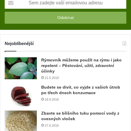
e
m
z
a
d
e
j
Nejoblíbenější
t
e
Rýmovník můžeme použít na rýmu i jako
v
repelent – Pěstování, užití, zdravotní
a
účinky
š
21.5.2019
í
e
Budete se divit, co vyjde z vašich útrob
m
po třech dnech konzumace
a
18.9.2016
i
l
Zbavte se břišního tuku pomocí vody z
o
ovesných vloček
v
27.6.2016
o