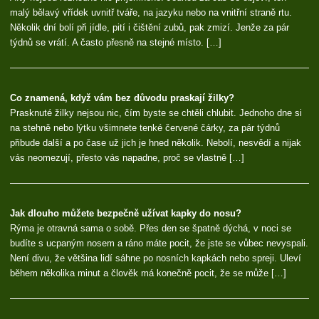
malý bělavý vřídek uvnitř tváře, na jazyku nebo na vnitřní straně rtu.
Několik dní bolí při jídle, pití i čištění zubů, pak zmizí. Jenže za pár
týdnů se vrátí. A často přesně na stejné místo. […]
Co znamená, když vám bez důvodu praskají žilky?
Prasknuté žilky nejsou nic, čím byste se chtěli chlubit. Jednoho dne si
na stehně nebo lýtku všimnete tenké červené čárky, za pár týdnů
přibude další a po čase už jich je hned několik. Nebolí, nesvědí a nijak
vás neomezují, přesto vás napadne, proč se vlastně […]
Jak dlouho můžete bezpečně užívat kapky do nosu?
Rýma je otravná sama o sobě. Přes den se špatně dýchá, v noci se
budíte s ucpaným nosem a ráno máte pocit, že jste se vůbec nevyspali.
Není divu, že většina lidí sáhne po nosních kapkách nebo spreji. Uleví
během několika minut a člověk má konečně pocit, že se může […]