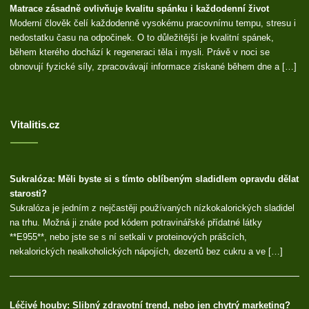
Matrace zásadně ovlivňuje kvalitu spánku i každodenní život
Moderní člověk čelí každodenně vysokému pracovnímu tempu, stresu i
nedostatku času na odpočinek. O to důležitější je kvalitní spánek,
během kterého dochází k regeneraci těla i mysli. Právě v noci se
obnovují fyzické síly, zpracovávají informace získané během dne a […]
Vitalitis.cz
Sukralóza: Měli byste si s tímto oblíbeným sladidlem opravdu dělat
starosti?
Sukralóza je jedním z nejčastěji používaných nízkokalorických sladidel
na trhu. Možná ji znáte pod kódem potravinářské přídatné látky
**E955**, nebo jste se s ní setkali v proteinových prášcích,
nekalorických nealkoholických nápojích, dezertů bez cukru a ve […]
Léčivé houby: Slibný zdravotní trend, nebo jen chytrý marketing?