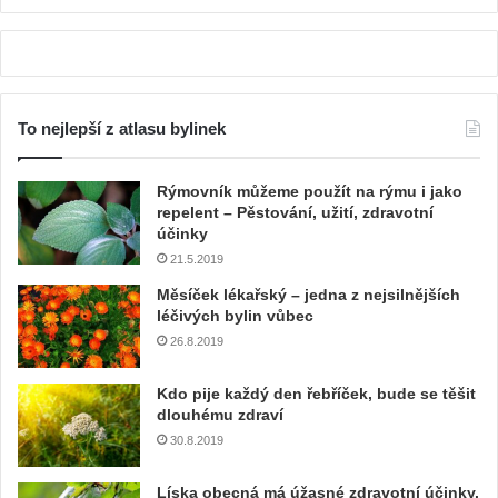
To nejlepší z atlasu bylinek
Rýmovník můžeme použít na rýmu i jako
repelent – Pěstování, užití, zdravotní
účinky
21.5.2019
Měsíček lékařský – jedna z nejsilnějších
léčivých bylin vůbec
26.8.2019
Kdo pije každý den řebříček, bude se těšit
dlouhému zdraví
30.8.2019
Líska obecná má úžasné zdravotní účinky.