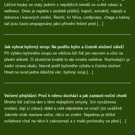
Léčivé houby se staly jedním z největších trendů ve světě zdraví a
wellness. Dnes je najdete v podobě prášků, kapslí, extraktů, nápojů a
dokonce i kávových směsí. Reishi, lví hříva, cordyceps, chaga a turkey
tail jsou často propagovány jako přírodní řešení proti […]
Jak vybrat bylinný sirup: Na podílu bylin a čistotě složení záleží
Při výběru bylinného sirupu se většina lidí řídí jen názvem a vůní na
přední etiketě. O skutečné kvalitě to ale mnoho neřekne. Rozhodující je
zadní strana obalu, hlavně podíl bylinného výluhu a čistota složení.
Hned na úvod jedna důležitá věc: bylinný sirup […]
Večerní přejídání: Proč k němu dochází a jak zastavit noční chutě
Mnoho lidí začíná den s těmi nejlepšími úmysly. Sní vyváženou
snídani, dají si zdravý oběd a celé odpoledne se snaží jíst uvážlivě.
Jakmile však nastane večer, něco se změní. Najednou je těžké
ovládnout chuť na něco k zakousnutí a z malé pochoutky se před […]