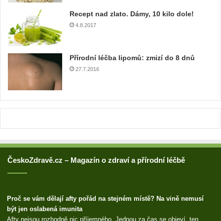
u
Recept nad zlato. Dámy, 10 kilo dole!
a
4.8.2017
d
r
e
Přírodní léčba lipomů: zmizí do 8 dnů
s
u
27.7.2016
ČeskoZdravě.cz – Magazín o zdraví a přírodní léčbě
Proč se vám dělají afty pořád na stejném místě? Na vině nemusí
být jen oslabená imunita
Afty nejsou rozhodně nic příjemného. Jednou za čas se objeví, ten