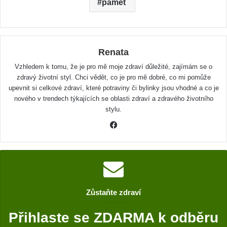
paměť
Renata
Vzhledem k tomu, že je pro mě moje zdraví důležité, zajímám se o
zdravý životní styl. Chci vědět, co je pro mě dobré, co mi pomůže
upevnit si celkové zdraví, které potraviny či bylinky jsou vhodné a co je
nového v trendech týkajících se oblasti zdraví a zdravého životního
stylu.
F
a
c
e
b
o
Zůstaňte zdraví
o
k
Přihlaste se ZDARMA k odběru