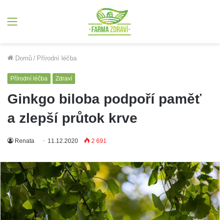
Menu
Domů
/
Přírodní léčba
Přírodní léčba
Zdraví
Ginkgo biloba podpoří paměť
a zlepší průtok krve
Renata
11.12.2020
2 691