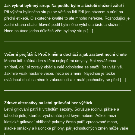
Jak vybrat bylinný sirup: Na podílu bylin a čistotě složení záleží
Při výběru bylinného sirupu se většina lidí řídí jen názvem a vůní na
přední etiketě. O skutečné kvalitě to ale mnoho neřekne. Rozhodující je
zadní strana obalu, hlavně podíl bylinného výluhu a čistota složení.
Hned na úvod jedna důležitá věc: bylinný sirup […]
Večerní přejídání: Proč k němu dochází a jak zastavit noční chutě
Mnoho lidí začíná den s těmi nejlepšími úmysly. Sní vyváženou
snídani, dají si zdravý oběd a celé odpoledne se snaží jíst uvážlivě.
Jakmile však nastane večer, něco se změní. Najednou je těžké
ovládnout chuť na něco k zakousnutí a z malé pochoutky se před […]
Zdravé alternativy na letní grilování bez výčitek
Letní grilování patří k vrcholům sezóny. Sdružuje rodinu, přátele a
lahodné jídlo, které si vychutnáte pod širým nebem. Ačkoli mezi
klasické grilovací oblíbené pokrmy často patří zpracované maso,
sladké omáčky a kalorické přílohy, pár jednoduchých změn může vaše
[…]