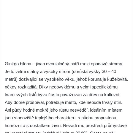
Ginkgo biloba – jinan dvoulaločný patří mezi opadavé stromy.
Je to velmi statný a vysoký strom (dorůstá výšky 30 – 40
metrů) dožívající se vysokého věku, jehož koruna je kuželovitá,
někdy rozkladitá. Díky neobvyklému a velmi specifickému
tvaru svých listů bývá často považován za dřevinu kultovní.
Aby dobře prospíval, potřebuje místo, kde nebude trvalý stín.
Ani půdy hodně mokré jeho růstu nesvědčí. Ideálním místem
jsou stanoviště teplejšího charakteru, s půdou propustnou,
humózní a s dostatkem živin. Nevadí mu prostředí průmyslové