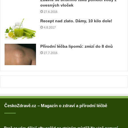
o
ovesných vloček
v
27.6.2016
o
Recept nad zlato. Dámy, 10 kilo dole!
u
a
4.8.2017
d
r
e
Přírodní léčba lipomů: zmizí do 8 dnů
s
27.7.2016
u
ČeskoZdravě.cz – Magazín o zdraví a přírodní léčbě