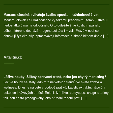
Matrace zásadně ovlivňuje kvalitu spánku i každodenní život
Moderní člověk čelí každodenně vysokému pracovnímu tempu, stresu i
nedostatku času na odpočinek. O to důležitější je kvalitní spánek,
během kterého dochází k regeneraci těla i mysli. Právě v noci se
obnovují fyzické síly, zpracovávají informace získané během dne a […]
Vitalitis.cz
Léčivé houby: Slibný zdravotní trend, nebo jen chytrý marketing?
Léčivé houby se staly jedním z největších trendů ve světě zdraví a
wellness. Dnes je najdete v podobě prášků, kapslí, extraktů, nápojů a
dokonce i kávových směsí. Reishi, lví hříva, cordyceps, chaga a turkey
tail jsou často propagovány jako přírodní řešení proti […]