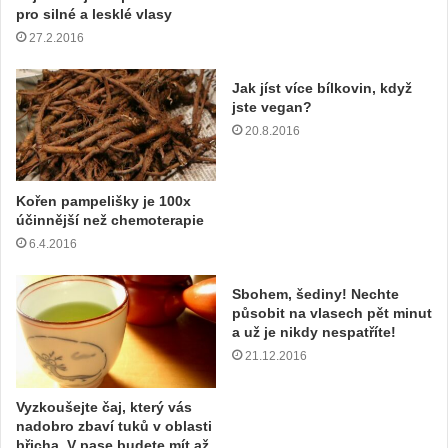
pro silné a lesklé vlasy
27.2.2016
Jak jíst více bílkovin, když
jste vegan?
20.8.2016
Kořen pampelišky je 100x
účinnější než chemoterapie
6.4.2016
Sbohem, šediny! Nechte
působit na vlasech pět minut
a už je nikdy nespatříte!
21.12.2016
Vyzkoušejte čaj, který vás
nadobro zbaví tuků v oblasti
břicha. V pase budete mít až