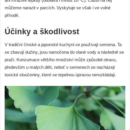
ani mrazivé teploty (odolává i minus 20 ºC). Často na něj
můžeme narazit v parcích. Vyskytuje se však i ve volné
přírodě.
Účinky a škodlivost
V tradiční čínské a japonské kuchyni se používají semena. Ta
se zbavují dužiny, jsou namočena do slané vody a následně se
praží. Konzumace většího množství může způsobit otravu,
především u malých dětí, neboť v semenech se nacházejí
toxické sloučeniny, které se tepelnou úpravou nerozkládají.