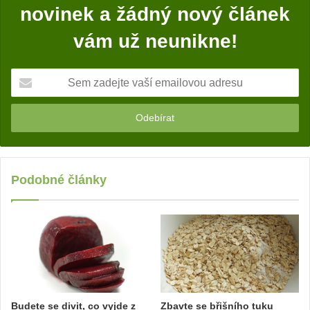
novinek a žádný nový článek
vám už neunikne!
S
e
m
z
a
d
e
j
Podobné články
t
e
v
a
š
í
e
m
Budete se divit, co vyjde z
Zbavte se břišního tuku
a