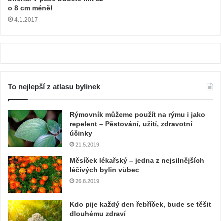
o 8 cm méně!
4.1.2017
To nejlepší z atlasu bylinek
Rýmovník můžeme použít na rýmu i jako
repelent – Pěstování, užití, zdravotní
účinky
21.5.2019
Měsíček lékařský – jedna z nejsilnějších
léčivých bylin vůbec
26.8.2019
Kdo pije každý den řebříček, bude se těšit
dlouhému zdraví