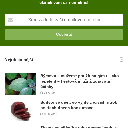
článek vám už neunikne!
S
e
m
z
a
d
e
j
Nejoblíbenější
t
e
Rýmovník můžeme použít na rýmu i jako
v
repelent – Pěstování, užití, zdravotní
a
účinky
š
21.5.2019
í
e
Budete se divit, co vyjde z vašich útrob
m
po třech dnech konzumace
a
18.9.2016
i
l
Zbavte se břišního tuku pomocí vody z