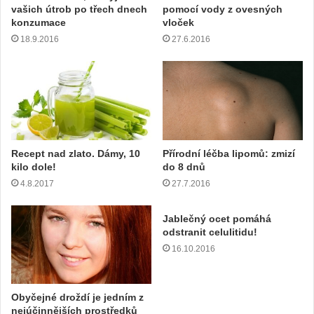
vašich útrob po třech dnech
pomocí vody z ovesných
i
konzumace
vloček
l
18.9.2016
27.6.2016
o
v
o
u
a
d
r
e
Recept nad zlato. Dámy, 10
Přírodní léčba lipomů: zmizí
s
kilo dole!
do 8 dnů
u
4.8.2017
27.7.2016
Jablečný ocet pomáhá
odstranit celulitidu!
16.10.2016
Obyčejné droždí je jedním z
nejúčinnějších prostředků