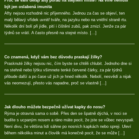
Proč se vám dělají afty pořád na stejném místě? Na vině nemusí
být jen oslabená imunita
Afty nejsou rozhodně nic příjemného. Jednou za čas se objeví, ten
malý bělavý vřídek uvnitř tváře, na jazyku nebo na vnitřní straně rtu.
Několik dní bolí při jídle, pití i čištění zubů, pak zmizí. Jenže za pár
týdnů se vrátí. A často přesně na stejné místo. […]
Co znamená, když vám bez důvodu praskají žilky?
Prasknuté žilky nejsou nic, čím byste se chtěli chlubit. Jednoho dne si
na stehně nebo lýtku všimnete tenké červené čárky, za pár týdnů
přibude další a po čase už jich je hned několik. Nebolí, nesvědí a nijak
vás neomezují, přesto vás napadne, proč se vlastně […]
Jak dlouho můžete bezpečně užívat kapky do nosu?
Rýma je otravná sama o sobě. Přes den se špatně dýchá, v noci se
budíte s ucpaným nosem a ráno máte pocit, že jste se vůbec nevyspali.
Není divu, že většina lidí sáhne po nosních kapkách nebo spreji. Uleví
během několika minut a člověk má konečně pocit, že se může […]