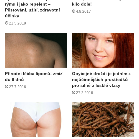
rýmu i jako repelent –
kilo dole!
i
Pěstování, užití, zdravotní
4.8.2017
l
účinky
o
21.5.2019
v
o
u
a
d
r
e
s
Přírodní léčba lipomů: zmizí
Obyčejné droždí je jedním z
u
do 8 dnů
nejúčinnějších prostředků
pro silné a lesklé vlasy
27.7.2016
27.2.2016