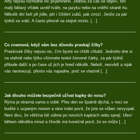
Afty nejsou rozhodně nic příjemného. Jednou za čas se objeví, ten
malý bělavý vřídek uvnitř tváře, na jazyku nebo na vnitřní straně rtu.
Několik dní bolí při jídle, pití i čištění zubů, pak zmizí. Jenže za pár
týdnů se vrátí. A často přesně na stejné místo. […]
Co znamená, když vám bez důvodu praskají žilky?
Prasknuté žilky nejsou nic, čím byste se chtěli chlubit. Jednoho dne si
na stehně nebo lýtku všimnete tenké červené čárky, za pár týdnů
přibude další a po čase už jich je hned několik. Nebolí, nesvědí a nijak
vás neomezují, přesto vás napadne, proč se vlastně […]
Jak dlouho můžete bezpečně užívat kapky do nosu?
Rýma je otravná sama o sobě. Přes den se špatně dýchá, v noci se
budíte s ucpaným nosem a ráno máte pocit, že jste se vůbec nevyspali.
Není divu, že většina lidí sáhne po nosních kapkách nebo spreji. Uleví
během několika minut a člověk má konečně pocit, že se může […]