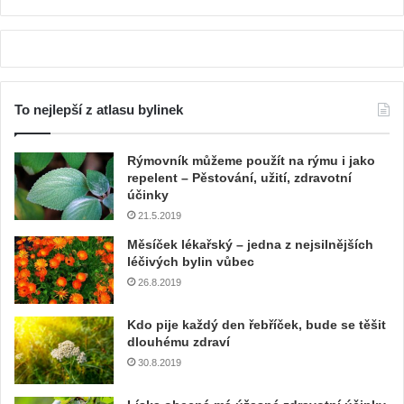
To nejlepší z atlasu bylinek
Rýmovník můžeme použít na rýmu i jako
repelent – Pěstování, užití, zdravotní
účinky
21.5.2019
Měsíček lékařský – jedna z nejsilnějších
léčivých bylin vůbec
26.8.2019
Kdo pije každý den řebříček, bude se těšit
dlouhému zdraví
30.8.2019