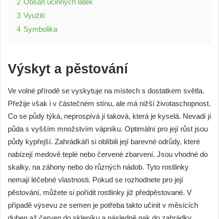
2
Obsah účinných látek
3
Využití
4
Symbolika
Výskyt a pěstování
Ve volné přírodě se vyskytuje na místech s dostatkem světla.
Přežije však i v částečném stínu, ale má nižší životaschopnost.
Co se půdy týká, neprospívá jí taková, která je kyselá. Nevadí jí
půda s vyšším množstvím vápníku. Optimální pro její růst jsou
půdy kypřejší. Zahrádkáři si oblíbili její barevné odrůdy, které
nabízejí medově teplé nebo červené zbarvení. Jsou vhodné do
skalky, na záhony nebo do různých nádob. Tyto rostlinky
nemají léčebné vlastnosti. Pokud se rozhodnete pro její
pěstování, můžete si pořídit rostlinky již předpěstované. V
případě výsevu ze semen je potřeba takto učinit v měsících
duben až červen do skleníku a následně pak do zahrádky.