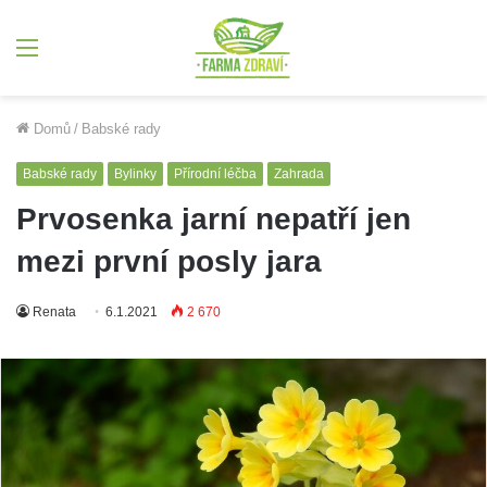
Menu
Domů
/
Babské rady
Babské rady
Bylinky
Přírodní léčba
Zahrada
Prvosenka jarní nepatří jen
mezi první posly jara
Renata
6.1.2021
2 670