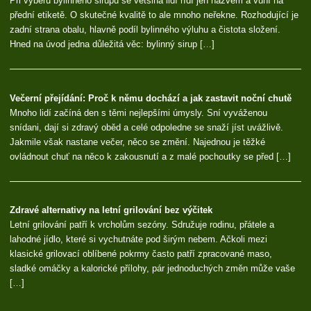
Při výběru bylinného sirupu se většina lidí řídí jen názvem a vůní na
přední etiketě. O skutečné kvalitě to ale mnoho neřekne. Rozhodující je
zadní strana obalu, hlavně podíl bylinného výluhu a čistota složení.
Hned na úvod jedna důležitá věc: bylinný sirup […]
Večerní přejídání: Proč k němu dochází a jak zastavit noční chutě
Mnoho lidí začíná den s těmi nejlepšími úmysly. Sní vyváženou
snídani, dají si zdravý oběd a celé odpoledne se snaží jíst uvážlivě.
Jakmile však nastane večer, něco se změní. Najednou je těžké
ovládnout chuť na něco k zakousnutí a z malé pochoutky se před […]
Zdravé alternativy na letní grilování bez výčitek
Letní grilování patří k vrcholům sezóny. Sdružuje rodinu, přátele a
lahodné jídlo, které si vychutnáte pod širým nebem. Ačkoli mezi
klasické grilovací oblíbené pokrmy často patří zpracované maso,
sladké omáčky a kalorické přílohy, pár jednoduchých změn může vaše
[…]