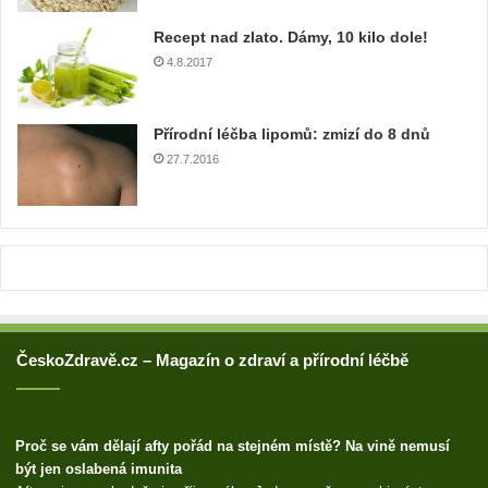
u
Recept nad zlato. Dámy, 10 kilo dole!
a
4.8.2017
d
r
e
Přírodní léčba lipomů: zmizí do 8 dnů
s
u
27.7.2016
ČeskoZdravě.cz – Magazín o zdraví a přírodní léčbě
Proč se vám dělají afty pořád na stejném místě? Na vině nemusí
být jen oslabená imunita