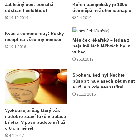
Jablečný ocet pomáhá
Kořen pampelišky je 100x
odstranit celulitidu!
účinnější než chemoterapie
16.10.2016
6.4.2016
Kvas z červené řepy: Ruský
recept na všechny nemoci
Měsíček lékařský – jedna z
nejsilnějších léčivých bylin
10.1.2016
vůbec
26.8.2019
Sbohem, šediny! Nechte
působit na vlasech pět minut
a už je nikdy nespatříte!
21.12.2016
Vyzkoušejte čaj, který vás
nadobro zbaví tuků v oblasti
břicha. V pase budete mít až
o 8 cm méně!
4.1.2017