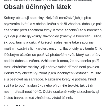
Obsah účinných látek
Kořeny obsahují saponiny. Největší množství jich je před
objevením květů a v období květu a další vhodnou dobou je pak
čas těsně před začátkem zimy. Kromě saponinů se v kořenech
vyskytují ještě glykosidy, flavonoidy (známý je kvercetin), silice,
škroby, taniny a cukr. V květech nalezneme také saponiny,
malé množství silic, karoten, enzymy, flavonoidy a vitamín C. K
léčebným účelům se používá především květ, který se sbírá v
období dubna a května. Vzhledem k tomu, že prvosenka patří
mezi chráněné rostliny, její sběr ve volné přírodě není povolen.
Pokud tedy chcete využívat jejích léčebných vlastností, musíte
si ji pěstovat na zahrádce. Nasbírané květy je potřeba ihned
sušit a to buď na sluníčku nebo při umělé teplotě, tak však
nesmí přesáhnout 40
Dobře usušené květy si zachovávají
º
C.
žlutou barvu, pokud zhnědnou, ztrácí účinek.