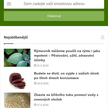
S
e
m
z
a
d
e
j
Nejoblíbenější
t
e
Rýmovník můžeme použít na rýmu i jako
v
repelent – Pěstování, užití, zdravotní
a
účinky
š
21.5.2019
í
e
Budete se divit, co vyjde z vašich útrob
m
po třech dnech konzumace
a
18.9.2016
i
l
Zbavte se břišního tuku pomocí vody z
o
ovesných vloček
v
27.6.2016
o