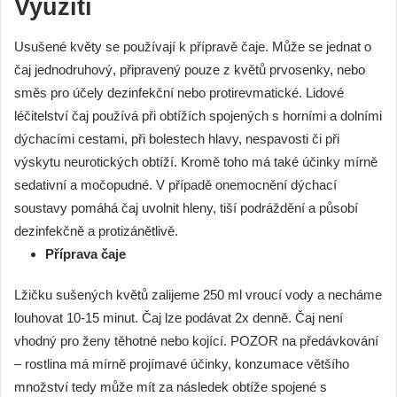
Využití
Usušené květy se používají k přípravě čaje. Může se jednat o
čaj jednodruhový, připravený pouze z květů prvosenky, nebo
směs pro účely dezinfekční nebo protirevmatické. Lidové
léčitelství čaj používá při obtížích spojených s horními a dolními
dýchacími cestami, při bolestech hlavy, nespavosti či při
výskytu neurotických obtíží. Kromě toho má také účinky mírně
sedativní a močopudné. V případě onemocnění dýchací
soustavy pomáhá čaj uvolnit hleny, tiší podráždění a působí
dezinfekčně a protizánětlivě.
Příprava čaje
Lžičku sušených květů zalijeme 250 ml vroucí vody a necháme
louhovat 10-15 minut. Čaj lze podávat 2x denně. Čaj není
vhodný pro ženy těhotné nebo kojící. POZOR na předávkování
– rostlina má mírně projímavé účinky, konzumace většího
množství tedy může mít za následek obtíže spojené s