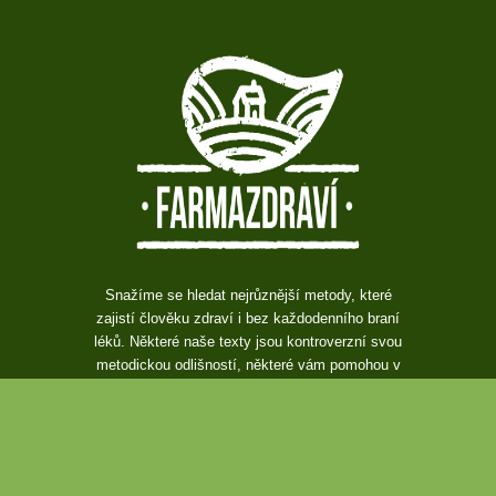
Snažíme se hledat nejrůznější metody, které
zajistí člověku zdraví i bez každodenního braní
léků. Některé naše texty jsou kontroverzní svou
metodickou odlišností, některé vám pomohou v
diagnostice nemoci klasickou cestou. Máme tu
spoustu článků pro každého, kterého zajímá
zdraví a přírodní léčba.
Ba