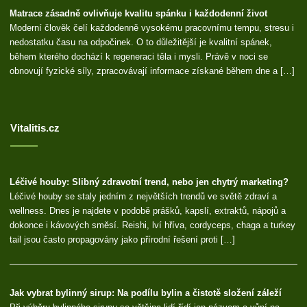
Matrace zásadně ovlivňuje kvalitu spánku i každodenní život
Moderní člověk čelí každodenně vysokému pracovnímu tempu, stresu i
nedostatku času na odpočinek. O to důležitější je kvalitní spánek,
během kterého dochází k regeneraci těla i mysli. Právě v noci se
obnovují fyzické síly, zpracovávají informace získané během dne a […]
Vitalitis.cz
Léčivé houby: Slibný zdravotní trend, nebo jen chytrý marketing?
Léčivé houby se staly jedním z největších trendů ve světě zdraví a
wellness. Dnes je najdete v podobě prášků, kapslí, extraktů, nápojů a
dokonce i kávových směsí. Reishi, lví hříva, cordyceps, chaga a turkey
tail jsou často propagovány jako přírodní řešení proti […]
Jak vybrat bylinný sirup: Na podílu bylin a čistotě složení záleží