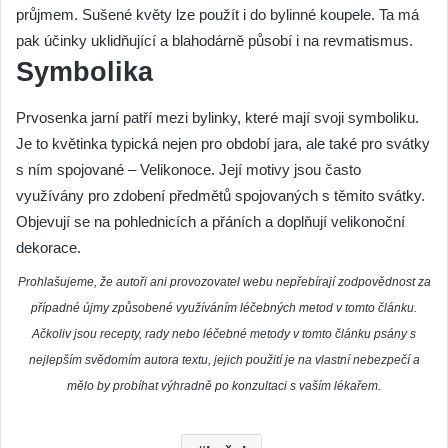
průjmem. Sušené květy lze použít i do bylinné koupele. Ta má
pak účinky uklidňující a blahodárně působí i na revmatismus.
Symbolika
Prvosenka jarní patří mezi bylinky, které mají svoji symboliku.
Je to květinka typická nejen pro období jara, ale také pro svátky
s ním spojované – Velikonoce. Její motivy jsou často
využívány pro zdobení předmětů spojovaných s těmito svátky.
Objevují se na pohlednicích a přáních a doplňují velikonoční
dekorace.
Prohlašujeme, že autoři ani provozovatel webu nepřebírají zodpovědnost za
případné újmy způsobené využíváním léčebných metod v tomto článku.
Ačkoliv jsou recepty, rady nebo léčebné metody v tomto článku psány s
nejlepším svědomím autora textu, jejich použití je na vlastní nebezpečí a
mělo by probíhat výhradně po konzultaci s vaším lékařem.