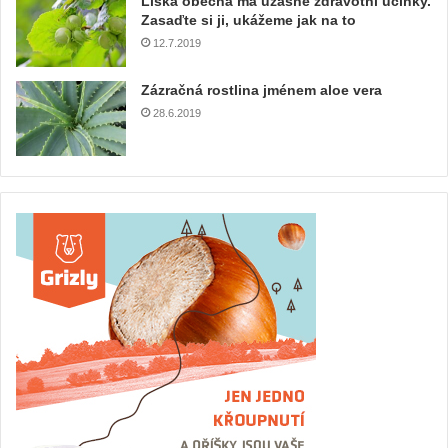
Líska obecná má úžasné zdravotní účinky.
Zasaďte si ji, ukážeme jak na to
12.7.2019
Zázračná rostlina jménem aloe vera
28.6.2019