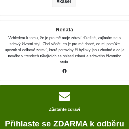
kašel
Renata
Vzhledem k tomu, že je pro mě moje zdraví důležité, zajímám se o
zdravý životní styl. Chci vědět, co je pro mě dobré, co mi pomůže
upevnit si celkové zdraví, které potraviny či bylinky jsou vhodné a co je
nového v trendech týkajících se oblasti zdraví a zdravého životního
stylu.
F
a
c
e
b
o
Zůstaňte zdraví
o
k
Přihlaste se ZDARMA k odběru