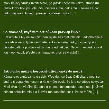
malý bělavý vřídek uvnitř tváře, na jazyku nebo na vnitřní straně rtu.
Několik dní bolí při jídle, pití i čištění zubů, pak zmizí. Jenže za pár
týdnů se vrátí. A často přesně na stejné místo. […]
Co znamená, když vám bez důvodu praskají žilky?
Prasknuté žilky nejsou nic, čím byste se chtěli chlubit. Jednoho dne si
na stehně nebo lýtku všimnete tenké červené čárky, za pár týdnů
přibude další a po čase už jich je hned několik. Nebolí, nesvědí a nijak
vás neomezují, přesto vás napadne, proč se vlastně […]
Jak dlouho můžete bezpečně užívat kapky do nosu?
Rýma je otravná sama o sobě. Přes den se špatně dýchá, v noci se
budíte s ucpaným nosem a ráno máte pocit, že jste se vůbec nevyspali.
Není divu, že většina lidí sáhne po nosních kapkách nebo spreji. Uleví
během několika minut a člověk má konečně pocit, že se může […]