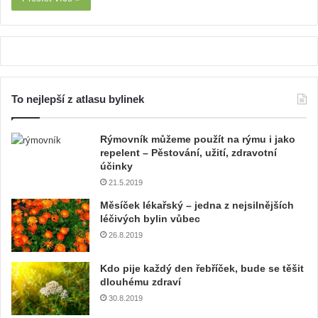
To nejlepší z atlasu bylinek
Rýmovník můžeme použít na rýmu i jako
repelent – Pěstování, užití, zdravotní
účinky
21.5.2019
Měsíček lékařský – jedna z nejsilnějších
léčivých bylin vůbec
26.8.2019
Kdo pije každý den řebříček, bude se těšit
dlouhému zdraví
30.8.2019