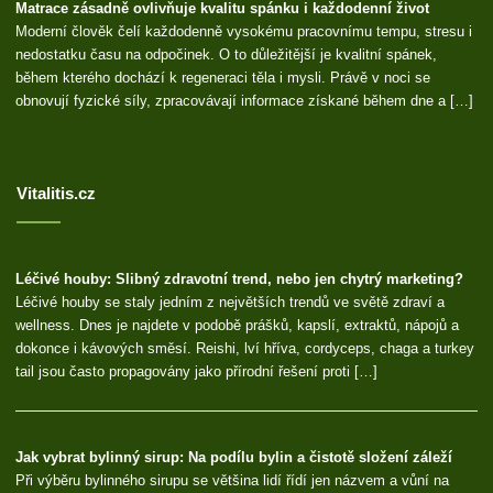
Matrace zásadně ovlivňuje kvalitu spánku i každodenní život
Moderní člověk čelí každodenně vysokému pracovnímu tempu, stresu i
nedostatku času na odpočinek. O to důležitější je kvalitní spánek,
během kterého dochází k regeneraci těla i mysli. Právě v noci se
obnovují fyzické síly, zpracovávají informace získané během dne a […]
Vitalitis.cz
Léčivé houby: Slibný zdravotní trend, nebo jen chytrý marketing?
Léčivé houby se staly jedním z největších trendů ve světě zdraví a
wellness. Dnes je najdete v podobě prášků, kapslí, extraktů, nápojů a
dokonce i kávových směsí. Reishi, lví hříva, cordyceps, chaga a turkey
tail jsou často propagovány jako přírodní řešení proti […]
Jak vybrat bylinný sirup: Na podílu bylin a čistotě složení záleží
Při výběru bylinného sirupu se většina lidí řídí jen názvem a vůní na