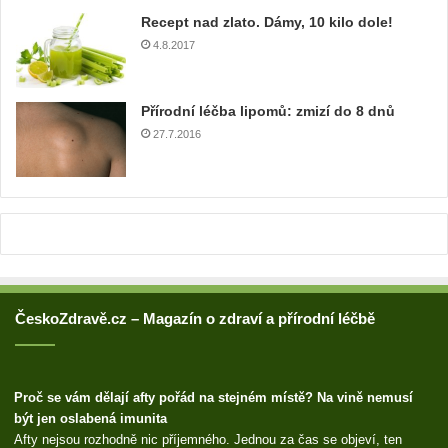
o
Recept nad zlato. Dámy, 10 kilo dole!
u
4.8.2017
a
d
r
Přírodní léčba lipomů: zmizí do 8 dnů
e
27.7.2016
s
u
ČeskoZdravě.cz – Magazín o zdraví a přírodní léčbě
Proč se vám dělají afty pořád na stejném místě? Na vině nemusí
být jen oslabená imunita
Afty nejsou rozhodně nic příjemného. Jednou za čas se objeví, ten