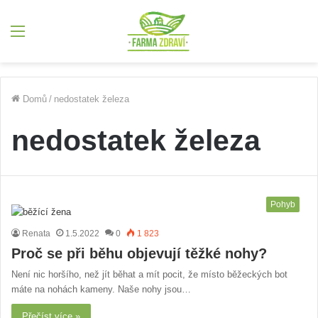
Menu
Domů
/
nedostatek železa
nedostatek železa
Pohyb
Renata
1.5.2022
0
1 823
Proč se při běhu objevují těžké nohy?
Není nic horšího, než jít běhat a mít pocit, že místo běžeckých bot
máte na nohách kameny. Naše nohy jsou…
Přečíst více »