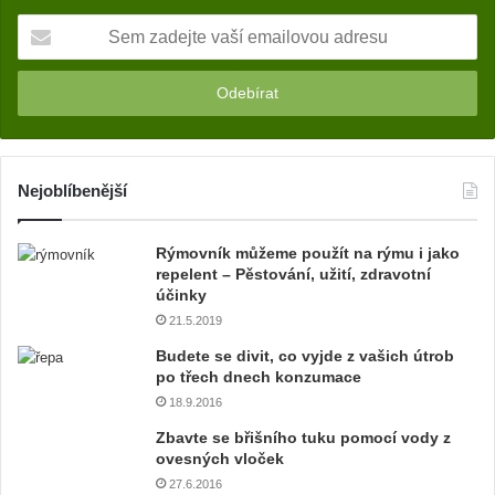
S
e
m
z
a
d
e
j
Nejoblíbenější
t
e
Rýmovník můžeme použít na rýmu i jako
v
repelent – Pěstování, užití, zdravotní
a
účinky
š
21.5.2019
í
e
Budete se divit, co vyjde z vašich útrob
m
po třech dnech konzumace
a
18.9.2016
i
Zbavte se břišního tuku pomocí vody z
l
ovesných vloček
o
27.6.2016
v