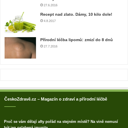
o
27.6.2016
v
o
Recept nad zlato. Dámy, 10 kilo dole!
u
4.8.2017
a
d
r
Přírodní léčba lipomů: zmizí do 8 dnů
e
27.7.2016
s
u
ČeskoZdravě.cz – Magazín o zdraví a přírodní léčbě
Proč se vám dělají afty pořád na stejném místě? Na vině nemusí
být jen oslabená imunita