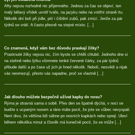
Afty nejsou rozhodně nic příjemného. Jednou za čas se objeví, ten
malý bělavý vřídek uvnitř tváře, na jazyku nebo na vnitřní straně rtu.
Několik dní bolí při jídle, pití i čištění zubů, pak zmizí. Jenže za pár
týdnů se vrátí. A často přesně na stejné místo. […]
Co znamená, když vám bez důvodu praskají žilky?
Prasknuté žilky nejsou nic, čím byste se chtěli chlubit. Jednoho dne si
na stehně nebo lýtku všimnete tenké červené čárky, za pár týdnů
přibude další a po čase už jich je hned několik. Nebolí, nesvědí a nijak
vás neomezují, přesto vás napadne, proč se vlastně […]
Jak dlouho můžete bezpečně užívat kapky do nosu?
Rýma je otravná sama o sobě. Přes den se špatně dýchá, v noci se
budíte s ucpaným nosem a ráno máte pocit, že jste se vůbec nevyspali.
Není divu, že většina lidí sáhne po nosních kapkách nebo spreji. Uleví
během několika minut a člověk má konečně pocit, že se může […]