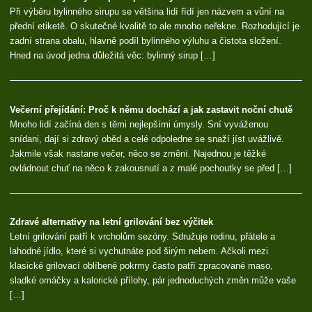
Při výběru bylinného sirupu se většina lidí řídí jen názvem a vůní na
přední etiketě. O skutečné kvalitě to ale mnoho neřekne. Rozhodující je
zadní strana obalu, hlavně podíl bylinného výluhu a čistota složení.
Hned na úvod jedna důležitá věc: bylinný sirup […]
Večerní přejídání: Proč k němu dochází a jak zastavit noční chutě
Mnoho lidí začíná den s těmi nejlepšími úmysly. Sní vyváženou
snídani, dají si zdravý oběd a celé odpoledne se snaží jíst uvážlivě.
Jakmile však nastane večer, něco se změní. Najednou je těžké
ovládnout chuť na něco k zakousnutí a z malé pochoutky se před […]
Zdravé alternativy na letní grilování bez výčitek
Letní grilování patří k vrcholům sezóny. Sdružuje rodinu, přátele a
lahodné jídlo, které si vychutnáte pod širým nebem. Ačkoli mezi
klasické grilovací oblíbené pokrmy často patří zpracované maso,
sladké omáčky a kalorické přílohy, pár jednoduchých změn může vaše
[…]