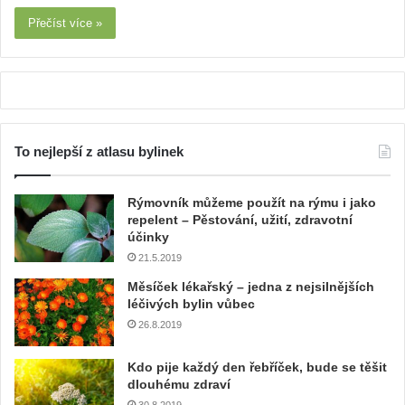
Přečíst více »
To nejlepší z atlasu bylinek
Rýmovník můžeme použít na rýmu i jako
repelent – Pěstování, užití, zdravotní
účinky
21.5.2019
Měsíček lékařský – jedna z nejsilnějších
léčivých bylin vůbec
26.8.2019
Kdo pije každý den řebříček, bude se těšit
dlouhému zdraví