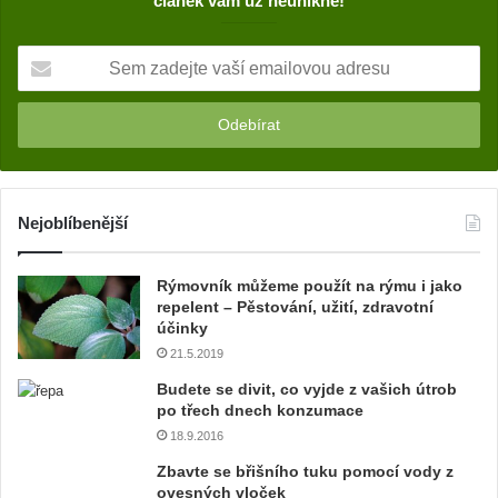
článek vám už neunikne!
S
e
m
z
a
d
e
j
Nejoblíbenější
t
e
Rýmovník můžeme použít na rýmu i jako
v
repelent – Pěstování, užití, zdravotní
a
účinky
š
21.5.2019
í
e
Budete se divit, co vyjde z vašich útrob
m
po třech dnech konzumace
a
18.9.2016
i
Zbavte se břišního tuku pomocí vody z
l
ovesných vloček