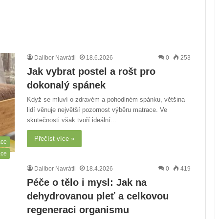
Dalibor Navrátil
18.6.2026
0
253
Jak vybrat postel a rošt pro
dokonalý spánek
Když se mluví o zdravém a pohodlném spánku, většina
lidí věnuje největší pozornost výběru matrace. Ve
skutečnosti však tvoří ideální…
Přečíst více »
áce
áce
Dalibor Navrátil
18.4.2026
0
419
Péče o tělo i mysl: Jak na
dehydrovanou pleť a celkovou
regeneraci organismu