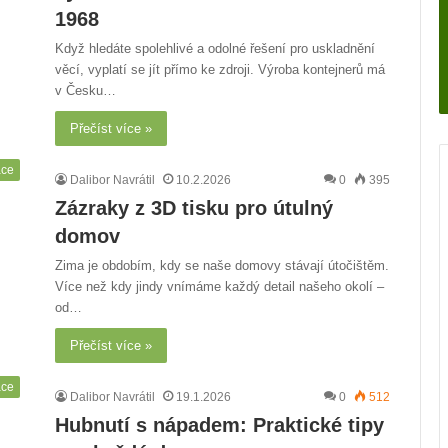
1968
Když hledáte spolehlivé a odolné řešení pro uskladnění
věcí, vyplatí se jít přímo ke zdroji. Výroba kontejnerů má
v Česku…
Přečíst více »
áce
Dalibor Navrátil
10.2.2026
0
395
Zázraky z 3D tisku pro útulný
domov
Zima je obdobím, kdy se naše domovy stávají útočištěm.
Více než kdy jindy vnímáme každý detail našeho okolí –
od…
Přečíst více »
áce
Dalibor Navrátil
19.1.2026
0
512
Hubnutí s nápadem: Praktické tipy