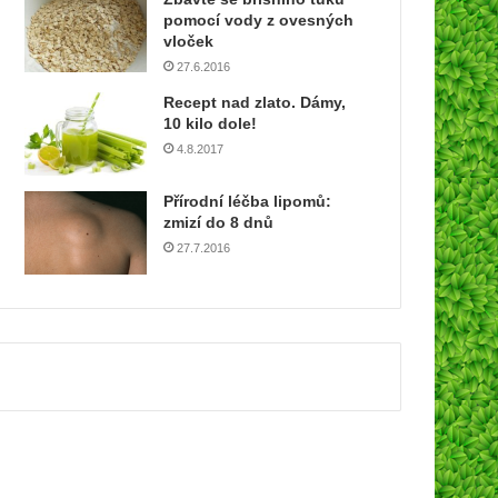
u
pomocí vody z ovesných
a
vloček
d
27.6.2016
r
Recept nad zlato. Dámy,
e
10 kilo dole!
s
4.8.2017
u
Přírodní léčba lipomů:
zmizí do 8 dnů
27.7.2016