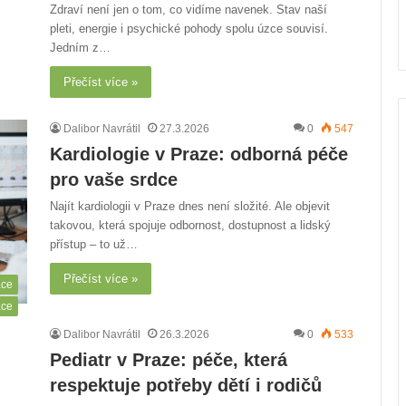
Zdraví není jen o tom, co vidíme navenek. Stav naší
pleti, energie i psychické pohody spolu úzce souvisí.
Jedním z…
Přečíst více »
Dalibor Navrátil
27.3.2026
0
547
Kardiologie v Praze: odborná péče
pro vaše srdce
Najít kardiologii v Praze dnes není složité. Ale objevit
takovou, která spojuje odbornost, dostupnost a lidský
přístup – to už…
Přečíst více »
áce
áce
Dalibor Navrátil
26.3.2026
0
533
Pediatr v Praze: péče, která
respektuje potřeby dětí i rodičů