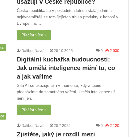
usazují v České republice?
Česká republika se v posledních letech stala jedním z
nejdynamičtěji se rozvíjejících trhů s produkty z konopí v
Evropě. To,…
Přečíst více »
áce
Dalibor Navrátil
20.10.2025
0
2 030
Digitální kuchařka budoucnosti:
Jak umělá inteligence mění to, co
a jak vaříme
Síla AI se ukazuje už i v momentě, kdy z teorie
přecházíme do samotného vaření. Umělá inteligence už
není jen…
Přečíst více »
áce
Dalibor Navrátil
20.7.2025
0
2 120
Zjistěte, jaký je rozdíl mezi