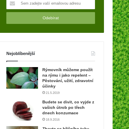
S
e
m
z
a
d
e
j
t
Nejoblíbenější
e
v
a
Rýmovník můžeme použít
š
na rýmu i jako repelent –
í
Pěstování, užití, zdravotní
e
účinky
m
21.5.2019
a
Budete se divit, co vyjde z
i
vašich útrob po třech
l
dnech konzumace
o
18.9.2016
v
o
Zbavte se břišního tuku