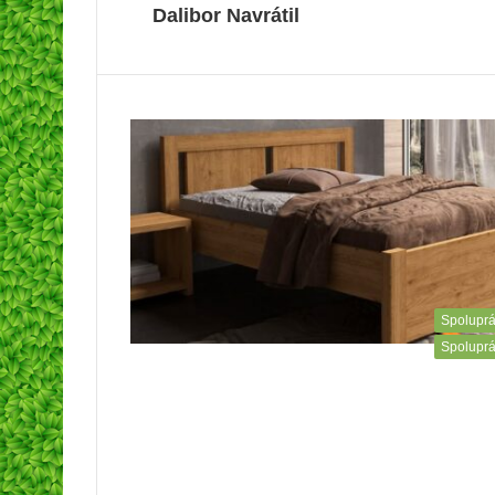
Dalibor Navrátil
Spolupr
Spolupr