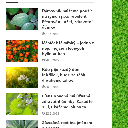
Rýmovník můžeme použít
na rýmu i jako repelent –
Pěstování, užití, zdravotní
účinky
21.5.2019
Měsíček lékařský – jedna z
nejsilnějších léčivých
bylin vůbec
26.8.2019
Kdo pije každý den
řebříček, bude se těšit
dlouhému zdraví
30.8.2019
Líska obecná má úžasné
zdravotní účinky. Zasaďte
si ji, ukážeme jak na to
12.7.2019
Zázračná rostlina jménem