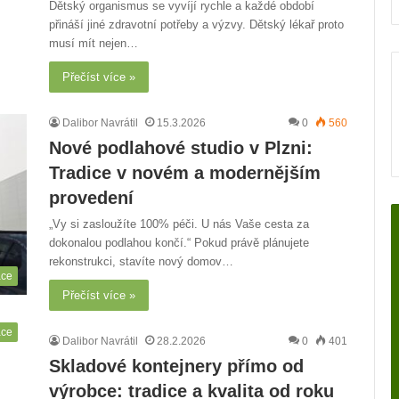
Dětský organismus se vyvíjí rychle a každé období
přináší jiné zdravotní potřeby a výzvy. Dětský lékař proto
musí mít nejen…
Přečíst více »
Dalibor Navrátil
15.3.2026
0
560
Nové podlahové studio v Plzni:
Tradice v novém a modernějším
provedení
„Vy si zasloužíte 100% péči. U nás Vaše cesta za
dokonalou podlahou končí.“ Pokud právě plánujete
rekonstrukci, stavíte nový domov…
áce
Přečíst více »
áce
Dalibor Navrátil
28.2.2026
0
401
Skladové kontejnery přímo od
výrobce: tradice a kvalita od roku