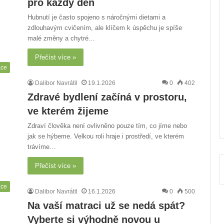
pro každý den
Hubnutí je často spojeno s náročnými dietami a
zdlouhavým cvičením, ale klíčem k úspěchu je spíše
malé změny a chytré…
Přečíst více »
áce
Dalibor Navrátil
19.1.2026
0
402
Zdravé bydlení začíná v prostoru,
ve kterém žijeme
Zdraví člověka není ovlivněno pouze tím, co jíme nebo
jak se hýbeme. Velkou roli hraje i prostředí, ve kterém
trávíme…
Přečíst více »
áce
Dalibor Navrátil
16.1.2026
0
500
Na vaší matraci už se nedá spát?
Vyberte si výhodně novou u