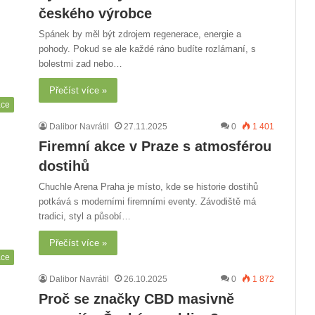
českého výrobce
Spánek by měl být zdrojem regenerace, energie a
pohody. Pokud se ale každé ráno budíte rozlámaní, s
bolestmi zad nebo…
Přečíst více »
áce
Dalibor Navrátil
27.11.2025
0
1 401
Firemní akce v Praze s atmosférou
dostihů
Chuchle Arena Praha je místo, kde se historie dostihů
potkává s moderními firemními eventy. Závodiště má
tradici, styl a působí…
Přečíst více »
áce
Dalibor Navrátil
26.10.2025
0
1 872
Proč se značky CBD masivně